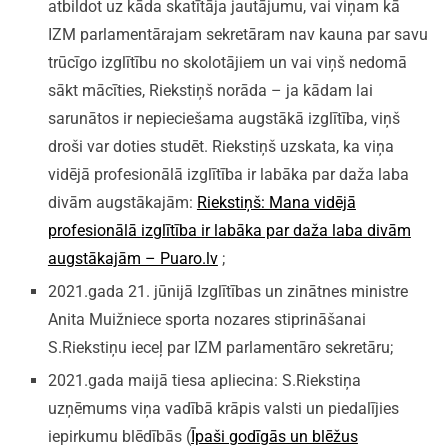
atbildot uz kāda skatītāja jautājumu, vai viņam kā
IZM parlamentārajam sekretāram nav kauna par savu
trūcīgo izglītību no skolotājiem un vai viņš nedomā
sākt mācīties, Riekstiņš norāda – ja kādam lai
sarunātos ir nepieciešama augstākā izglītība, viņš
droši var doties studēt. Riekstiņš uzskata, ka viņa
vidējā profesionālā izglītība ir labāka par daža laba
divām augstākajām:
Riekstiņš: Mana vidējā
profesionālā izglītība ir labāka par daža laba divām
augstākajām – Puaro.lv
;
2021.gada 21. jūnijā Izglītības un zinātnes ministre
Anita Muižniece sporta nozares stiprināšanai
S.Riekstiņu ieceļ par IZM parlamentāro sekretāru;
2021.gada maijā tiesa apliecina: S.Riekstiņa
uzņēmums viņa vadībā krāpis valsti un piedalījies
iepirkumu blēdībās (
Īpaši godīgās un blēžus