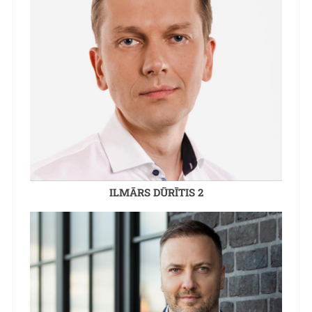
ILMĀRS DŪRĪTIS 2