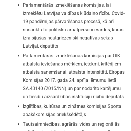
Parlamentārās izmeklēšanas komisijas, lai
izmeklētu Latvijas valdības kļūdaino rīcību Covid-
19 pandēmijas pārvarēšanas procesā, kā arī
nosauktu to politisko amatpersonu vārdus, kuras
izraisījušas neatgriezeniski negatīvas sekas
Latvijai, deputāts
Parlamentārās izmeklēšanas komisijas par OIK
atbalsta ieviešanas mērķiem, ietekmi, kritērijiem
atbalsta saņemšanai, atbalsta intensitāti, Eiropas
Komisijas 2017. gada 24. aprīļa lēmumu lietā
SA.43140 (2015/NN) un par nodarīto kaitējumu
un tiesību aizsardzības institūciju rīcību deputāts
Izglītības, kultūras un zinātnes komisijas Sporta
apakškomisijas priekšsēdētājs
Tautsaimniecības, agrārās, vides un reģionālās