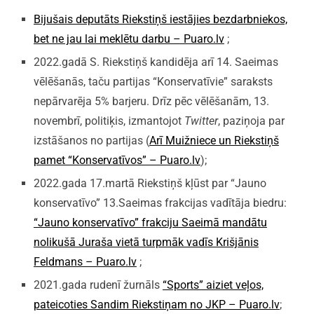
Bijušais deputāts Riekstiņš iestājies bezdarbniekos,
bet ne jau lai meklētu darbu – Puaro.lv
;
2022.gadā S. Riekstiņš kandidēja arī 14. Saeimas
vēlēšanās, taču partijas “Konservatīvie” saraksts
nepārvarēja 5% barjeru. Drīz pēc vēlēšanām, 13.
novembrī, politiķis, izmantojot
Twitter
, paziņoja par
izstāšanos no partijas (
Arī Muižniece un Riekstiņš
pamet “Konservatīvos” – Puaro.lv
);
2022.gada 17.martā Riekstiņš kļūst par “Jauno
konservatīvo” 13.Saeimas frakcijas vadītāja biedru:
“Jauno konservatīvo” frakciju Saeimā mandātu
nolikušā Juraša vietā turpmāk vadīs Krišjānis
Feldmans – Puaro.lv
;
2021.gada rudenī žurnāls
“Sports” aiziet veļos,
pateicoties Sandim Riekstiņam no JKP – Puaro.lv
;