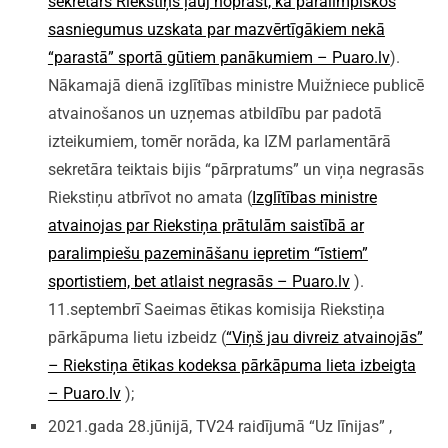
sekretārs Riekstiņš ļauj noprast, ka paralimpiskos
sasniegumus uzskata par mazvērtīgākiem nekā
“parastā” sportā gūtiem panākumiem – Puaro.lv
).
Nākamajā dienā izglītības ministre Muižniece publicē
atvainošanos un uzņemas atbildību par padotā
izteikumiem, tomēr norāda, ka IZM parlamentārā
sekretāra teiktais bijis “pārpratums” un viņa negrasās
Riekstiņu atbrīvot no amata (
Izglītības ministre
atvainojas par Riekstiņa prātulām saistībā ar
paralimpiešu pazemināšanu iepretim “īstiem”
sportistiem, bet atlaist negrasās – Puaro.lv
).
11.septembrī Saeimas ētikas komisija Riekstiņa
pārkāpuma lietu izbeidz (
“Viņš jau divreiz atvainojās”
– Riekstiņa ētikas kodeksa pārkāpuma lieta izbeigta
– Puaro.lv
);
2021.gada 28.jūnijā, TV24 raidījumā “Uz līnijas” ,