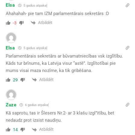
Elsa
5 gadus atpakaļ
Ahahahah- pie tam IZM parlamentārais sekretārs :D
Atbildēt
-3
Elsa
5 gadus atpakaļ
Parlamentārais sekretārs ar būvamatniecības vsk izglītību.
Kāds tur brīnums, ka Latvija visur “astē”. Izglītotībai pie
mums visai maza nozīme, ka tik gribēšana.
Atbildēt
29
Zuze
6 gadus atpakaļ
Kā saprotu, tas ir Šlesers Nr.2- ar 3 klašu izgl”itību, bet
nedaudz prot izsist naudiņu.
Atbildēt
14