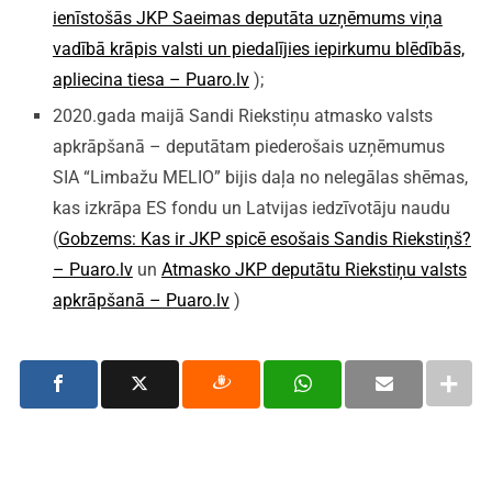
ienīstošās JKP Saeimas deputāta uzņēmums viņa
vadībā krāpis valsti un piedalījies iepirkumu blēdībās,
apliecina tiesa – Puaro.lv
);
2020.gada maijā Sandi Riekstiņu atmasko valsts
apkrāpšanā – deputātam piederošais uzņēmumus
SIA “Limbažu MELIO” bijis daļa no nelegālas shēmas,
kas izkrāpa ES fondu un Latvijas iedzīvotāju naudu
(
Gobzems: Kas ir JKP spicē esošais Sandis Riekstiņš?
– Puaro.lv
un
Atmasko JKP deputātu Riekstiņu valsts
apkrāpšanā – Puaro.lv
)