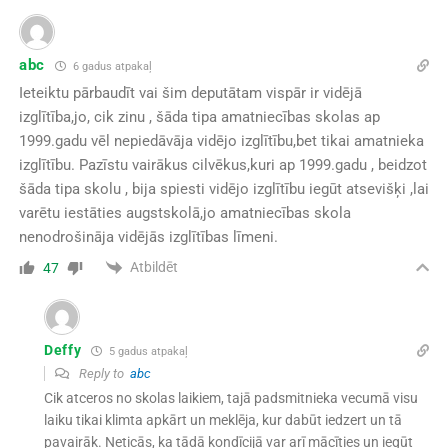
abc
6 gadus atpakaļ
Ieteiktu pārbaudīt vai šim deputātam vispār ir vidējā
izglītība,jo, cik zinu , šāda tipa amatniecības skolas ap
1999.gadu vēl nepiedāvāja vidējo izglītību,bet tikai amatnieka
izglītību. Pazīstu vairākus cilvēkus,kuri ap 1999.gadu , beidzot
šāda tipa skolu , bija spiesti vidējo izglītību iegūt atsevišķi ,lai
varētu iestāties augstskolā,jo amatniecības skola
nenodrošināja vidējās izglītības līmeni.
Atbildēt
47
Deffy
5 gadus atpakaļ
Reply to
abc
Cik atceros no skolas laikiem, tajā padsmitnieka vecumā visu
laiku tikai klimta apkārt un meklēja, kur dabūt iedzert un tā
pavairāk. Neticās, ka tādā kondīcijā var arī mācīties un iegūt