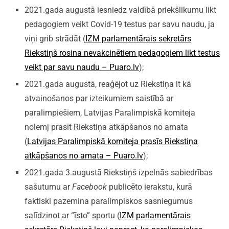
2021.gada augustā iesniedz valdībā priekšlikumu likt
pedagogiem veikt Covid-19 testus par savu naudu, ja
viņi grib strādāt (
IZM parlamentārais sekretārs
Riekstiņš rosina nevakcinētiem pedagogiem likt testus
veikt par savu naudu – Puaro.lv
);
2021.gada augustā, reaģējot uz Riekstiņa it kā
atvainošanos par izteikumiem saistībā ar
paralimpiešiem, Latvijas Paralimpiskā komiteja
nolemj prasīt Riekstiņa atkāpšanos no amata
(
Latvijas Paralimpiskā komiteja prasīs Riekstiņa
atkāpšanos no amata – Puaro.lv
);
2021.gada 3.augustā Riekstiņš izpelnās sabiedrības
sašutumu ar
Facebook
publicēto ierakstu, kurā
faktiski pazemina paralimpiskos sasniegumus
salīdzinot ar “īsto” sportu (
IZM parlamentārais