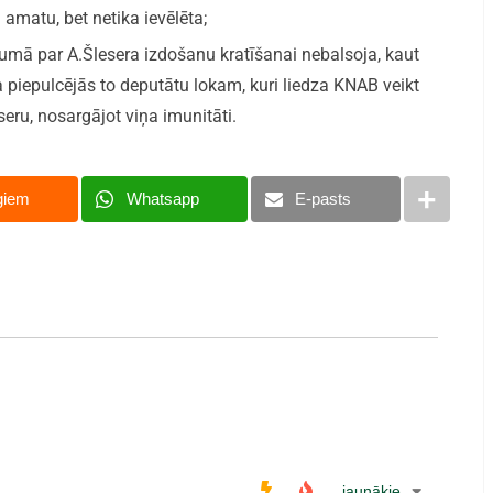
amatu, bet netika ievēlēta;
mā par A.Šlesera izdošanu kratīšanai nebalsoja, kaut
a piepulcējās to deputātu lokam, kuri liedza KNAB veikt
eru, nosargājot viņa imunitāti.
giem
Whatsapp
E-pasts
jaunākie