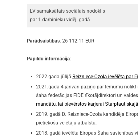
LV samaksātais sociālais nodoklis
par 1 darbinieku vidēji gadā
Parādsaistības
: 26 112.11 EUR
Papildu informācija
:
2022.gada jūlijā
Reizniece-Ozola ievēlēta par E
2021.gada 4.janvārī paziņo par lēmumu nolikt d
šaha federācijas FIDE rīkotājdirektori un valdes
mandātu, lai pievērstos karjerai Starptautiskaj
2019. gadā D. Reizniece-Ozola kandidēja Eiro
pietiekošu vēlētāju atbalstu;
2018. gadā ievēlēta Eiropas Šaha savienības v