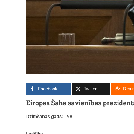
Facebook
Twitter
Drau
Eiropas Šaha savienības prezidenta 
Dzimšanas gads:
1981.
Izglītība
: