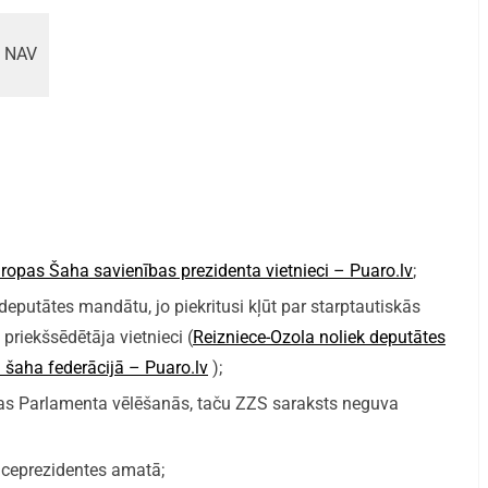
NAV
iropas Šaha savienības prezidenta vietnieci – Puaro.lv
;
eputātes mandātu, jo piekritusi kļūt par starptautiskās
 priekšsēdētāja vietnieci (
Reizniece-Ozola noliek deputātes
ā šaha federācijā – Puaro.lv
);
pas Parlamenta vēlēšanās, taču ZZS saraksts neguva
iceprezidentes amatā;