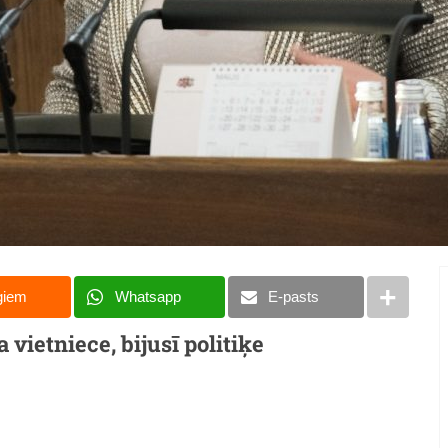
giem
Whatsapp
E-pasts
vietniece, bijusī politiķe