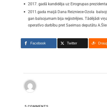
2017. gadā kandidēja uz Eirogrupas prezidenta 
2011.gada maijā Dana Reizniece-Ozola balsoju
gan balsojumam bija reģistrējies. Tādējādi viņ
operatīvo darbību pret Saeimas deputātu A.Šles
Facebook
Twitter
Drau
5
COMMENTS