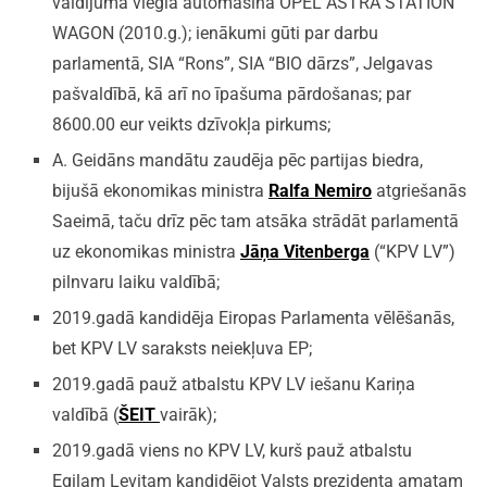
valdījumā vieglā automašīna OPEL ASTRA STATION
WAGON (2010.g.); ienākumi gūti par darbu
parlamentā, SIA “Rons”, SIA “BIO dārzs”, Jelgavas
pašvaldībā, kā arī no īpašuma pārdošanas; par
8600.00 eur veikts dzīvokļa pirkums;
A. Geidāns mandātu zaudēja pēc partijas biedra,
bijušā ekonomikas ministra
Ralfa Nemiro
atgriešanās
Saeimā, taču drīz pēc tam atsāka strādāt parlamentā
uz ekonomikas ministra
Jāņa Vitenberga
(“KPV LV”)
pilnvaru laiku valdībā;
2019.gadā kandidēja Eiropas Parlamenta vēlēšanās,
bet KPV LV saraksts neiekļuva EP;
2019.gadā pauž atbalstu KPV LV iešanu Kariņa
valdībā (
ŠEIT
vairāk);
2019.gadā viens no KPV LV, kurš pauž atbalstu
Egilam Levitam kandidējot Valsts prezidenta amatam