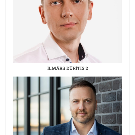
ILMĀRS DŪRĪTIS 2