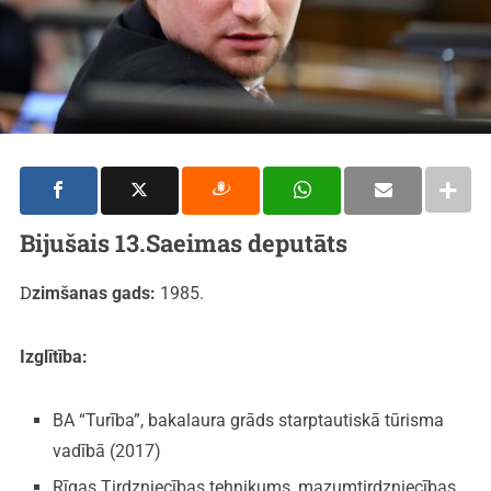
Bijušais 13.Saeimas deputāts
Dzimšanas gads:
1985.
Izglītība:
BA “Turība”, bakalaura grāds starptautiskā tūrisma
vadībā (2017)
Rīgas Tirdzniecības tehnikums, mazumtirdzniecības