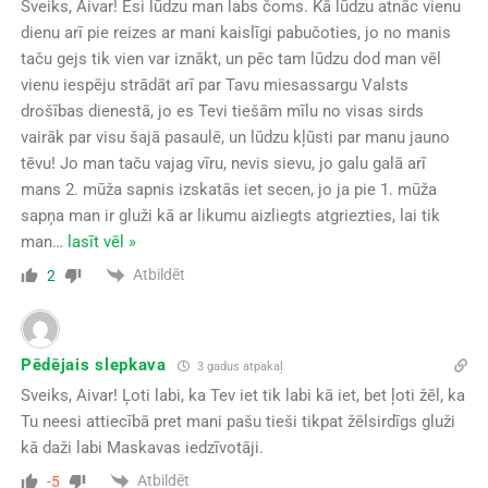
Sveiks, Aivar! Esi lūdzu man labs čoms. Kā lūdzu atnāc vienu
dienu arī pie reizes ar mani kaislīgi pabučoties, jo no manis
taču gejs tik vien var iznākt, un pēc tam lūdzu dod man vēl
vienu iespēju strādāt arī par Tavu miesassargu Valsts
drošības dienestā, jo es Tevi tiešām mīlu no visas sirds
vairāk par visu šajā pasaulē, un lūdzu kļūsti par manu jauno
tēvu! Jo man taču vajag vīru, nevis sievu, jo galu galā arī
mans 2. mūža sapnis izskatās iet secen, jo ja pie 1. mūža
sapņa man ir gluži kā ar likumu aizliegts atgriezties, lai tik
man
…
lasīt vēl »
Atbildēt
2
Pēdējais slepkava
3 gadus atpakaļ
Sveiks, Aivar! Ļoti labi, ka Tev iet tik labi kā iet, bet ļoti žēl, ka
Tu neesi attiecībā pret mani pašu tieši tikpat žēlsirdīgs gluži
kā daži labi Maskavas iedzīvotāji.
Atbildēt
-5