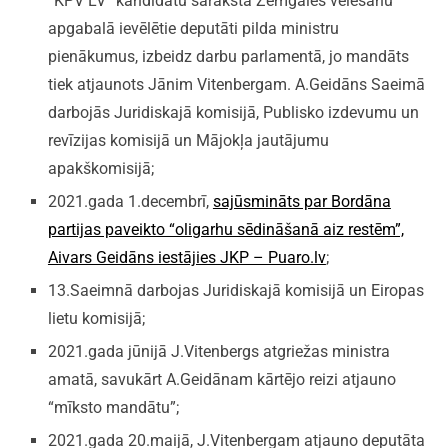
“KPV LV” kandidātu saraksta Zemgales vēlēšanu
apgabalā ievēlētie deputāti pilda ministru
pienākumus, izbeidz darbu parlamentā, jo mandāts
tiek atjaunots Jānim Vitenbergam. A.Geidāns Saeimā
darbojās Juridiskajā komisijā, Publisko izdevumu un
revīzijas komisijā un Mājokļa jautājumu
apakškomisijā;
2021.gada 1.decembrī,
sajūsmināts par Bordāna
partijas paveikto “oligarhu sēdināšanā aiz restēm”,
Aivars Geidāns iestājies JKP – Puaro.lv
;
13.Saeimnā darbojas Juridiskajā komisijā un Eiropas
lietu komisijā;
2021.gada jūnijā J.Vitenbergs atgriežas ministra
amatā, savukārt A.Geidānam kārtējo reizi atjauno
“mīksto mandātu”;
2021.gada 20.maijā, J.Vitenbergam atjauno deputāta