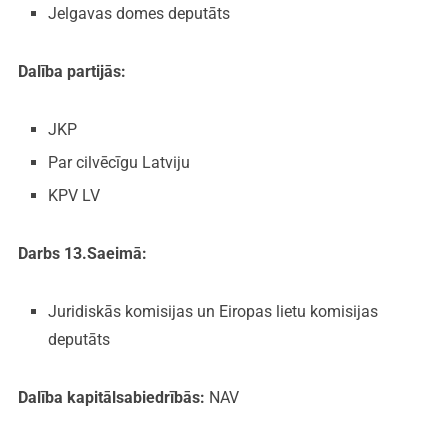
Jelgavas domes deputāts
Dalība partijās:
JKP
Par cilvēcīgu Latviju
KPV LV
Darbs 13.Saeimā:
Juridiskās komisijas un Eiropas lietu komisijas
deputāts
Dalība kapitālsabiedrībās:
NAV