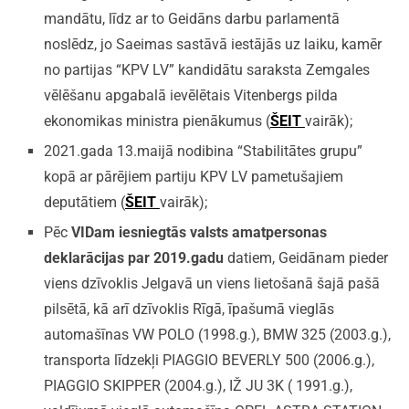
mandātu, līdz ar to Geidāns darbu parlamentā
noslēdz, jo Saeimas sastāvā iestājās uz laiku, kamēr
no partijas “KPV LV” kandidātu saraksta Zemgales
vēlēšanu apgabalā ievēlētais Vitenbergs pilda
ekonomikas ministra pienākumus (
ŠEIT
vairāk);
2021.gada 13.maijā nodibina “Stabilitātes grupu”
kopā ar pārējiem partiju KPV LV pametušajiem
deputātiem (
ŠEIT
vairāk);
Pēc
VIDam iesniegtās valsts amatpersonas
deklarācijas par 2019.gadu
datiem, Geidānam pieder
viens dzīvoklis Jelgavā un viens lietošanā šajā pašā
pilsētā, kā arī dzīvoklis Rīgā, īpašumā vieglās
automašīnas VW POLO (1998.g.), BMW 325 (2003.g.),
transporta līdzekļi PIAGGIO BEVERLY 500 (2006.g.),
PIAGGIO SKIPPER (2004.g.), IŽ JU 3K ( 1991.g.),