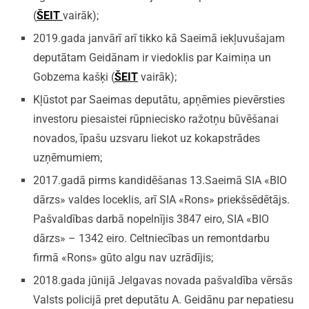
(
ŠEIT
vairāk);
2019.gada janvārī arī tikko kā Saeimā iekļuvušajam
deputātam Geidānam ir viedoklis par Kaimiņa un
Gobzema kašķi (
ŠEIT
vairāk);
Kļūstot par Saeimas deputātu, apņēmies pievērsties
investoru piesaistei rūpniecisko ražotņu būvēšanai
novados, īpašu uzsvaru liekot uz kokapstrādes
uzņēmumiem;
2017.gadā pirms kandidēšanas 13.Saeimā SIA «BIO
dārzs» valdes loceklis, arī SIA «Rons» priekšsēdētājs.
Pašvaldības darbā nopelnījis 3847 eiro, SIA «BIO
dārzs» – 1342 eiro. Celtniecības un remontdarbu
firmā «Rons» gūto algu nav uzrādījis;
2018.gada jūnijā Jelgavas novada pašvaldība vērsās
Valsts policijā pret deputātu A. Geidānu par nepatiesu