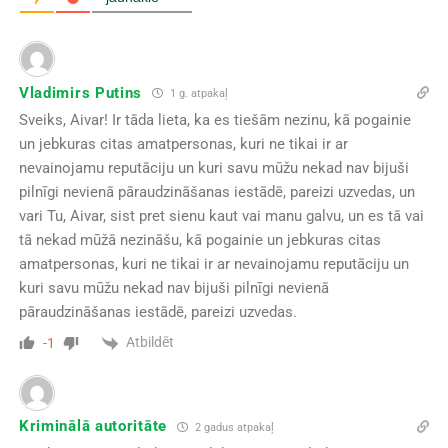
Vladimirs Putins
1 g. atpakaļ
Sveiks, Aivar! Ir tāda lieta, ka es tiešām nezinu, kā pogainie
un jebkuras citas amatpersonas, kuri ne tikai ir ar
nevainojamu reputāciju un kuri savu mūžu nekad nav bijuši
pilnīgi nevienā pāraudzināšanas iestādē, pareizi uzvedas, un
vari Tu, Aivar, sist pret sienu kaut vai manu galvu, un es tā vai
tā nekad mūžā nezināšu, kā pogainie un jebkuras citas
amatpersonas, kuri ne tikai ir ar nevainojamu reputāciju un
kuri savu mūžu nekad nav bijuši pilnīgi nevienā
pāraudzināšanas iestādē, pareizi uzvedas.
Atbildēt
-1
Kriminālā autoritāte
2 gadus atpakaļ