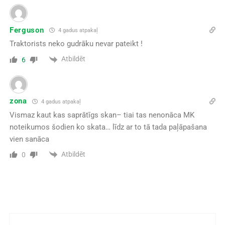
Ferguson
4 gadus atpakaļ
Traktorists neko gudrāku nevar pateikt !
Atbildēt
6
zona
4 gadus atpakaļ
Vismaz kaut kas saprātīgs skan– tiai tas nenonāca MK
noteikumos šodien ko skata… līdz ar to tā tada paļāpašana
vien sanāca
Atbildēt
0