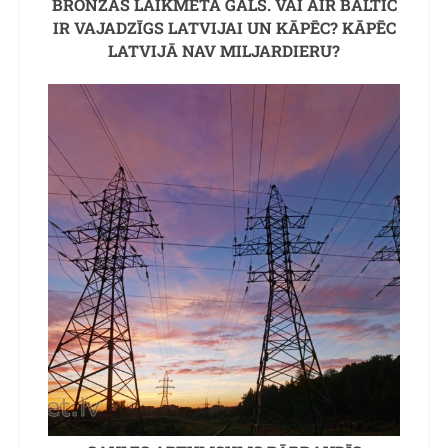
BRONZAS LAIKMETA GALS. VAI AIR BALTIC
IR VAJADZĪGS LATVIJAI UN KĀPĒC? KĀPĒC
LATVIJĀ NAV MILJARDIERU?