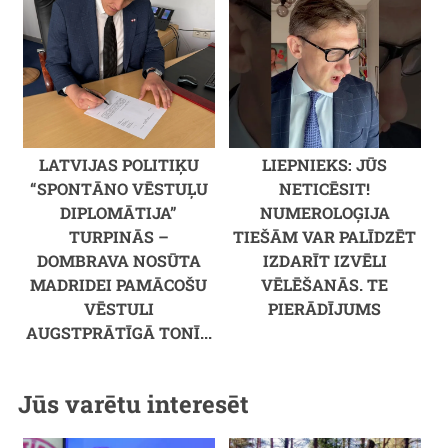
LATVIJAS POLITIĶU
LIEPNIEKS: JŪS
“SPONTĀNO VĒSTUĻU
NETICĒSIT!
DIPLOMĀTIJA”
NUMEROLOĢIJA
TURPINĀS –
TIEŠĀM VAR PALĪDZĒT
DOMBRAVA NOSŪTA
IZDARĪT IZVĒLI
MADRIDEI PAMĀCOŠU
VĒLĒŠANĀS. TE
VĒSTULI
PIERĀDĪJUMS
AUGSTPRĀTĪGĀ TONĪ...
Jūs varētu interesēt