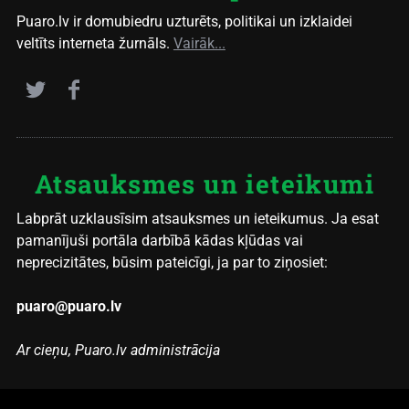
Puaro.lv ir domubiedru uzturēts, politikai un izklaidei
veltīts interneta žurnāls.
Vairāk...
Atsauksmes un ieteikumi
Labprāt uzklausīsim atsauksmes un ieteikumus. Ja esat
pamanījuši portāla darbībā kādas kļūdas vai
neprecizitātes, būsim pateicīgi, ja par to ziņosiet:
puaro@puaro.lv
Ar cieņu, Puaro.lv administrācija