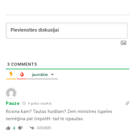
3
COMMENTS
jaunākie
Pauze
4 gadus atpakaļ
Rosina kam? Tautas hurālam? Zem ministres tupeles
nemēģina pat čiepstēt- tad te izpaužas.
Atbildēt
4