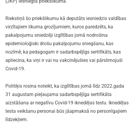
(JKP) iesniegtā priekšlikuma.
Riekstiņš šo priekšlikumu kā deputāts iesniedzis valdības
virzītajiem likuma grozījumiem, kuros paredzēts, ka
pakalpojumu sniedzēji izglītības jomā nodrošina
epidemioloģiski drošu pakalpojumu sniegšanu, kas
nozīmē, ka pedagogam ir sadarbspējīgs sertifikāts, kas
apliecina, ka viņi ir vai nu vakcinējušies vai pārslimojuši
Covid-19.
Politiķis rosina noteikt, ka izglītības jomā līdz 2022.gada
31 augustam pieļaujama sadarbspējīga sertifikāta
aizstāšana ar negatīvu Covid-19 iknedēļas testu. Iknedēļas
testa veikšanu personai būs jāapmaksā no personīgajiem
līdzekļiem.