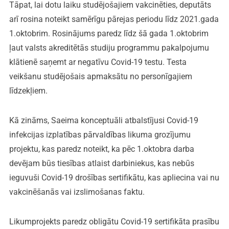
Tāpat, lai dotu laiku studējošajiem vakcinēties, deputāts
arī rosina noteikt samērīgu pārejas periodu līdz 2021.gada
1.oktobrim. Rosinājums paredz līdz šā gada 1.oktobrim
ļaut valsts akreditētās studiju programmu pakalpojumu
klātienē saņemt ar negatīvu Covid-19 testu. Testa
veikšanu studējošais apmaksātu no personīgajiem
līdzekļiem.
Kā zināms, Saeima konceptuāli atbalstījusi Covid-19
infekcijas izplatības pārvaldības likuma grozījumu
projektu, kas paredz noteikt, ka pēc 1.oktobra darba
devējam būs tiesības atlaist darbiniekus, kas nebūs
ieguvuši Covid-19 drošības sertifikātu, kas apliecina vai nu
vakcinēšanās vai izslimošanas faktu.
Likumprojekts paredz obligātu Covid-19 sertifikāta prasību