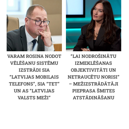
VARAM ROSINA NODOT
“LAI NODROŠINĀTU
VĒLĒŠANU SISTĒMU
IZMEKLĒŠANAS
IZSTRĀDI SIA
OBJEKTIVITĀTI UN
“LATVIJAS MOBILAIS
NETRAUCĒTU NORISI”
TELEFONS”, SIA “TET”
– MEŽIZSTRĀDĀTĀJI
UN AS “LATVIJAS
PIEPRASA ŠMITES
VALSTS MEŽI”
ATSTĀDINĀŠANU