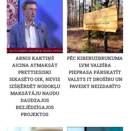
ARNIS KAKTIŅŠ
PĒC KIBERUZBRUKUMA
AICINA ATMAKSĀT
LVM VALDĪBA
PRETTIESISKI
PIEPRASA PĀRSKATĪT
IEKASĒTO OIK, NEVIS
VALSTS IT DROŠĪBU UN
IZŠĶĒRDĒT NODOKĻU
PAVEIKT NEIZDARĪTO
MAKSĀTĀJU NAUDU
DAUDZAJOS
BEZJĒDZĪGAJOS
PROJEKTOS