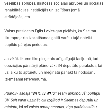
veselības aprūpes, ilgstošās sociālās aprūpes un sociālās
rehabilitācijas institūcijās un izglītības jomā
strādājošajiem.
Valsts prezidents
Egils Levits
gan pieļāvis, ka Saeima
likumprojekta izskatīšanas gaitā varētu tajā noteikt
papildu pārejas periodus.
Ja vēlāk likums tiks pieņemts arī galīgajā lasījumā, tad
opozīcijas pārstāvji plāno vākt 34 deputātu parakstus, lai
uz laiku to apturētu un mēģinātu panākt tā nodošanu
izlemšanai referendumā.
Puaro.lv sadaļā “
WHO IS WHO
” esam apkopojuši politiķu
CV. Šeit varat uzzināt, cik izglītoti ir Saeimas deputāti un
ministri, kā arī valsts amatpersonas, viņu parādsaistību