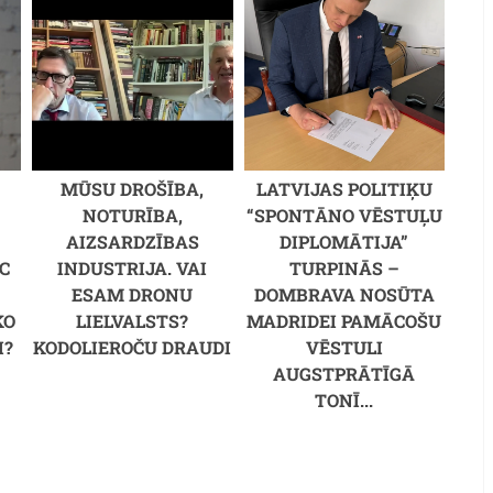
MŪSU DROŠĪBA,
LATVIJAS POLITIĶU
NOTURĪBA,
“SPONTĀNO VĒSTUĻU
AIZSARDZĪBAS
DIPLOMĀTIJA”
C
INDUSTRIJA. VAI
TURPINĀS –
M
ESAM DRONU
DOMBRAVA NOSŪTA
KO
LIELVALSTS?
MADRIDEI PAMĀCOŠU
I?
KODOLIEROČU DRAUDI
VĒSTULI
AUGSTPRĀTĪGĀ
TONĪ...