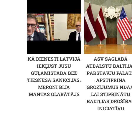
KĀ DIENESTI LATVIJĀ
ASV SAGLABĀ
IEKĻŪST JŪSU
ATBALSTU BALTIJA
GUĻAMISTABĀ BEZ
PĀRSTĀVJU PALĀT
TIESNEŠA SANKCIJAS.
APSTIPRINA
MERONI BIJA
GROZĪJUMUS NDAA
MANTAS GLABĀTĀJS
LAI STIPRINĀTU
BALTIJAS DROŠĪBA
INICIATĪVU