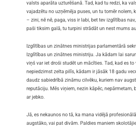
valsts aparāta uzturēšanā. Tad, kad tu redzi, ka vals
vajadzētu no uzņēmēja puses, un tu tomēr nolem, ka
– zini, nē nē, paga, viss ir labi, bet tev izglītības na
paši tiksim galā, tu turpini strādāt un nest mums aug
Izglītības un zinātnes ministrijas parlamentārā sek
Izglītības un zinātnes ministriju. Ja kādam lai saru
viņš var iet droši studēt un mācīties. Tad, kad es to
nepiedzimst zelta pilīs, kādam ir jāsāk 18 gadu vecu
daudz sabiedrībā zināmu cilvēku, kuriem nav augstākās
reputāciju. Mēs viņiem, nezin kāpēc, nepārmetam, bet 
ar jebko.
Jā, es nekaunos no tā, ka mana vidējā profesionālā 
augstāko, vai pat divām. Paldies maniem skolotāji