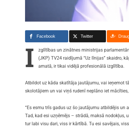
Facebook
Twitter
Drau
I
zglītības un zinātnes ministrijas parlamentā
(JKP) TV24 raidījumā “Uz līnijas” skaidro, kā
amatā, ir tikai vidējā profesionālā izglītība.
Atbildot uz kāda skatītāja jautājumu, vai ieņemot 
skolotājiem un vai viņš rudenī neplāno iet mācīties
“Es esmu trīs gadus uz šo jautājumu atbildējis un atb
Tad, kad esi uzņēmējs – strādā, maksā nodokļus, uzt
tur labi visu dari, viss ir kārtībā. Tu esi savējais, vis