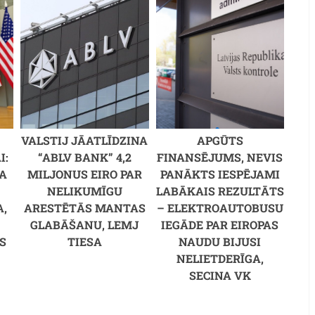
VALSTIJ JĀATLĪDZINA
APGŪTS
I:
“ABLV BANK” 4,2
FINANSĒJUMS, NEVIS
A
MILJONUS EIRO PAR
PANĀKTS IESPĒJAMI
NELIKUMĪGU
LABĀKAIS REZULTĀTS
,
ARESTĒTĀS MANTAS
– ELEKTROAUTOBUSU
GLABĀŠANU, LEMJ
IEGĀDE PAR EIROPAS
S
TIESA
NAUDU BIJUSI
NELIETDERĪGA,
SECINA VK