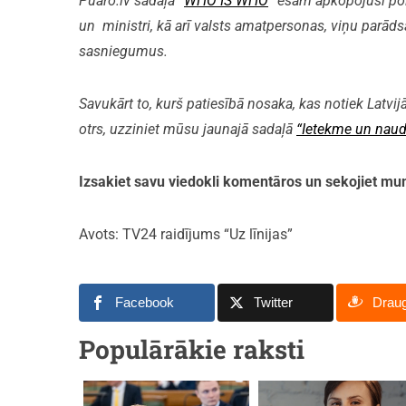
Puaro.lv sadaļā “
WHO IS WHO
” esam apkopojuši polit
un ministri, kā arī valsts amatpersonas, viņu parāds
sasniegumus.
Savukārt to, kurš patiesībā nosaka, kas notiek Latvijā
otrs, uzziniet mūsu jaunajā sadaļā
“Ietekme un naud
Izsakiet savu viedokli komentāros un sekojiet 
Avots: TV24 raidījums “Uz līnijas”
Facebook
Twitter
Drau
Populārākie raksti