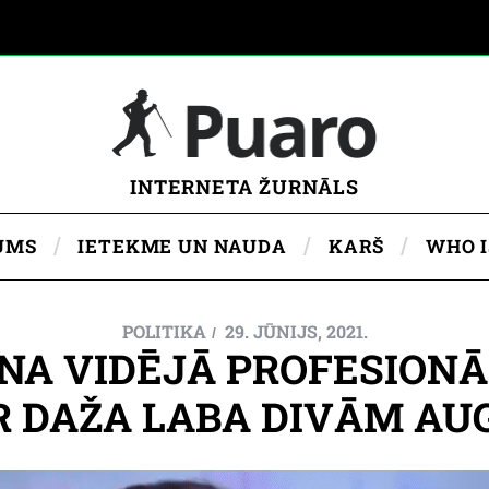
INTERNETA ŽURNĀLS
UMS
IETEKME UN NAUDA
KARŠ
WHO 
POLITIKA
29. JŪNIJS, 2021.
NA VIDĒJĀ PROFESIONĀL
R DAŽA LABA DIVĀM A