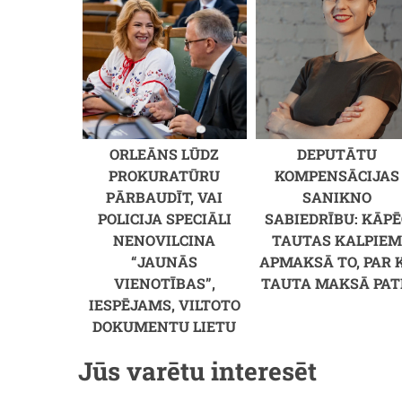
ORLEĀNS LŪDZ
DEPUTĀTU
PROKURATŪRU
KOMPENSĀCIJAS
PĀRBAUDĪT, VAI
SANIKNO
POLICIJA SPECIĀLI
SABIEDRĪBU: KĀPĒ
NENOVILCINA
TAUTAS KALPIE
“JAUNĀS
APMAKSĀ TO, PAR 
VIENOTĪBAS”,
TAUTA MAKSĀ PAT
IESPĒJAMS, VILTOTO
DOKUMENTU LIETU
Jūs varētu interesēt