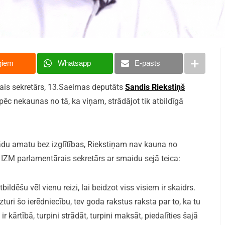
giem
Whatsapp
E-pasts
rais sekretārs, 13.Saeimas deputāts
Sandis Riekstiņš
pēc nekaunas no tā, ka viņam, strādājot tik atbildīgā
tādu amatu bez izglītības, Riekstiņam nav kauna no
, IZM parlamentārais sekretārs ar smaidu sejā teica:
ildēšu vēl vienu reizi, lai beidzot viss visiem ir skaidrs.
uri šo ierēdniecību, tev goda rakstus raksta par to, ka tu
s ir kārtībā, turpini strādāt, turpini maksāt, piedalīties šajā