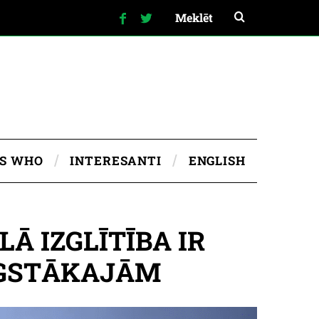
IS WHO
INTERESANTI
ENGLISH
Ā IZGLĪTĪBA IR
UGSTĀKAJĀM