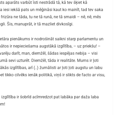
ts aparāts varbūt īsti nestrādā tā, kā tev šķiet kā
 iesi iekšā pats un mēģināsi kaut ko mainīt, tad tev saka
v, frizūra ne tāda, tu ne tā runā, ne tā smaidi – nē, nē, mēs
li. Šis, manuprāt, ir tā mazliet divkosīgi.
retāra pienākums ir nodrošināt saikni starp parlamentu un
nātos ir nepieciešama augstākā izglītība, – uz priekšu! –
 varēju darīt, man, diemžēl, šādas iespējas nebija – visi
mā sevi uzturēt. Diemžēl, tāda ir realitāte. Mums ir ļoti
 izglītības, arī (..) žurnālisti ar ļoti ļoti augstu un labu
tikko cilvēks ienāk politikā, viņš ir slikts de facto ar visu,
izglītība ir šobrīd acīmredzot pat labāka par daža laba
em!