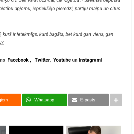
iķu CV. Šeit varat uzzināt, cik izglītoti ir Saeimas deputāti
aistību apjomu, iepriekšējo pieredzi, partiju maiņu un citus
, kurš ir ietekmīgs, kurš bagāts, bet kurš gan viens, gan
a”
.
mums
Facebook ,
Twitter
,
Youtube
un
Instagram
!
giem
Whatsapp
E-pasts