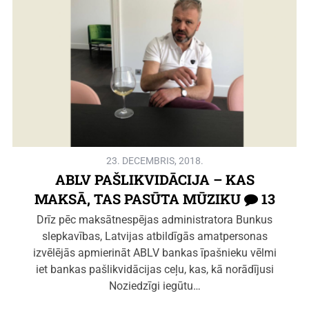
23. DECEMBRIS, 2018.
ABLV PAŠLIKVIDĀCIJA – KAS
MAKSĀ, TAS PASŪTA MŪZIKU
13
Drīz pēc maksātnespējas administratora Bunkus
slepkavības, Latvijas atbildīgās amatpersonas
izvēlējās apmierināt ABLV bankas īpašnieku vēlmi
iet bankas pašlikvidācijas ceļu, kas, kā norādījusi
Noziedzīgi iegūtu…