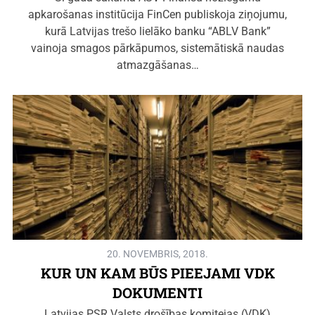
apkarošanas institūcija FinCen publiskoja ziņojumu,
kurā Latvijas trešo lielāko banku “ABLV Bank”
vainoja smagos pārkāpumos, sistemātiskā naudas
atmazgāšanas…
20. NOVEMBRIS, 2018.
KUR UN KAM BŪS PIEEJAMI VDK
DOKUMENTI
Latvijas PSR Valsts drošības komitejas (VDK)