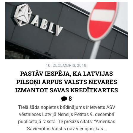
10. DECEMBRIS, 2018.
PASTĀV IESPĒJA, KA LATVIJAS
PILSOŅI ĀRPUS VALSTS NEVARĒS
IZMANTOT SAVAS KREDĪTKARTES
8
Tieši šāds nopietns brīdinājums ir ietverts ASV
vēstnieces Latvijā Nensijs Petitas 9. decembrī
publicētajā rakstā. Te precīzs citāts: “Amerikas
Savienotās Valstis nav vienīgās, kas…