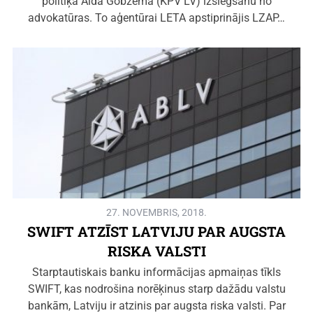
politiķa Alda Gobzema (KPV LV) izslēgšanu no
advokatūras. To aģentūrai LETA apstiprinājis LZAP…
27. NOVEMBRIS, 2018.
SWIFT ATZĪST LATVIJU PAR AUGSTA
RISKA VALSTI
Starptautiskais banku informācijas apmaiņas tīkls
SWIFT, kas nodrošina norēķinus starp dažādu valstu
bankām, Latviju ir atzinis par augsta riska valsti. Par