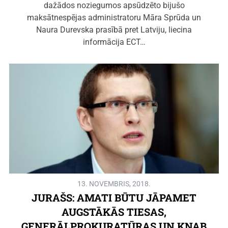
dažādos noziegumos apsūdzēto bijušo
maksātnespējas administratoru Māra Sprūda un
Naura Durevska prasībā pret Latviju, liecina
informācija ECT…
13. NOVEMBRIS, 2018.
JURAŠS: AMATI BŪTU JĀPAMET
AUGSTĀKĀS TIESAS,
ĢENERĀLPROKURATŪRAS UN KNAB