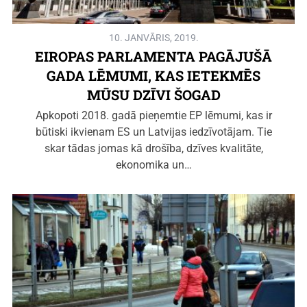
10. JANVĀRIS, 2019.
EIROPAS PARLAMENTA PAGĀJUŠĀ
GADA LĒMUMI, KAS IETEKMĒS
MŪSU DZĪVI ŠOGAD
Apkopoti 2018. gadā pieņemtie EP lēmumi, kas ir
būtiski ikvienam ES un Latvijas iedzīvotājam. Tie
skar tādas jomas kā drošība, dzīves kvalitāte,
ekonomika un…