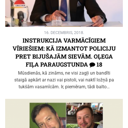
16. DECEMBRIS, 2018.
INSTRUKCIJA VARMĀCĪGIEM
VĪRIEŠIEM: KĀ IZMANTOT POLICIJU
PRET BIJUŠAJĀM SIEVĀM. OĻEGA
FIĻA PARAUGSTUNDA
18
Mūsdienās, kā zināms, ne visi zagļi un bandīti
staigā apkārt ar nazi vai pistoli, vai naktī ložņā pa
tukšām vasarnīcām. Ir, piemēram, tādi balto…