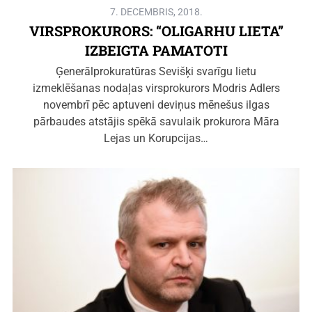
7. DECEMBRIS, 2018.
VIRSPROKURORS: “OLIGARHU LIETA”
IZBEIGTA PAMATOTI
Ģenerālprokuratūras Sevišķi svarīgu lietu
izmeklēšanas nodaļas virsprokurors Modris Adlers
novembrī pēc aptuveni deviņus mēnešus ilgas
pārbaudes atstājis spēkā savulaik prokurora Māra
Lejas un Korupcijas…