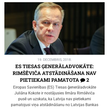
19. DECEMBRIS, 2018.
ES TIESAS ĢENERĀLADVOKĀTE:
RIMŠĒVIČA ATSTĀDINĀŠANA NAV
PIETIEKAMI PAMATOTA
2
Eiropas Savienības (ES) Tiesas ģenerāladvokāte
Juliāna Kokote ir nostājusies Ilmāra Rimšēviča
pusē un uzskata, ka Latvija nav pietiekami
pamatojusi viņa atstādināšanu no Latvijas Bankas