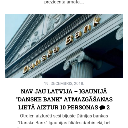
prezidenta amata….
19. DECEMBRIS, 2018.
NAV JAU LATVIJA – IGAUNIJĀ
“DANSKE BANK” ATMAZGĀŠANAS
LIETĀ AIZTUR 10 PERSONAS
2
Otrdien aizturēti seši bijušie Dānijas bankas
“Danske Bank” Igaunijas filiāles darbinieki, bet