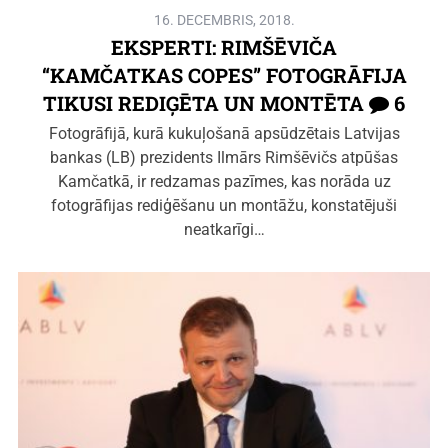
16. DECEMBRIS, 2018.
EKSPERTI: RIMŠĒVIČA
“KAMČATKAS COPES” FOTOGRĀFIJA
TIKUSI REDIĢĒTA UN MONTĒTA
6
Fotogrāfijā, kurā kukuļošanā apsūdzētais Latvijas
bankas (LB) prezidents Ilmārs Rimšēvičs atpūšas
Kamčatkā, ir redzamas pazīmes, kas norāda uz
fotogrāfijas rediģēšanu un montāžu, konstatējuši
neatkarīgi…