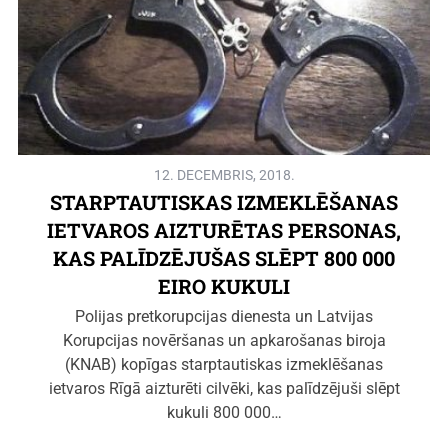
12. DECEMBRIS, 2018.
STARPTAUTISKAS IZMEKLĒŠANAS
IETVAROS AIZTURĒTAS PERSONAS,
KAS PALĪDZĒJUŠAS SLĒPT 800 000
EIRO KUKULI
Polijas pretkorupcijas dienesta un Latvijas
Korupcijas novēršanas un apkarošanas biroja
(KNAB) kopīgas starptautiskas izmeklēšanas
ietvaros Rīgā aizturēti cilvēki, kas palīdzējuši slēpt
kukuli 800 000…