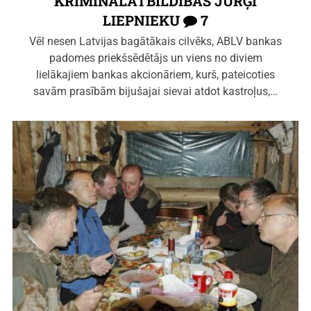
KRIMINĀLATBILDĪBAS JURĢI
LIEPNIEKU
7
Vēl nesen Latvijas bagātākais cilvēks, ABLV bankas
padomes priekšsēdētājs un viens no diviem
lielākajiem bankas akcionāriem, kurš, pateicoties
savām prasībām bijušajai sievai atdot kastroļus,…