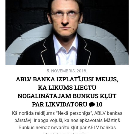
5. NOVEMBRIS, 2018.
ABLV BANKA IZPLATĪJUSI MELUS,
KA LIKUMS LIEGTU
NOGALINĀTAJAM BUNKUS KĻŪT
PAR LIKVIDATORU
10
Kā norāda raidījums “Nekā personīga”, ABLV bankas
pārstāvji ir apgalvojuši, ka noslepkavotais Mārtiņš
Bunkus nemaz nevarētu kļūt par ABLV bankas