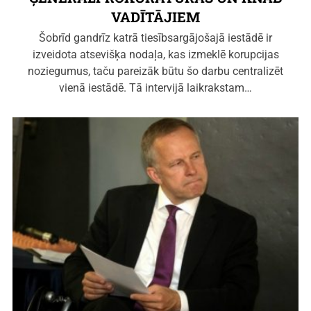
VADĪTĀJIEM
Šobrīd gandrīz katrā tiesībsargājošajā iestādē ir
izveidota atsevišķa nodaļa, kas izmeklē korupcijas
noziegumus, taču pareizāk būtu šo darbu centralizēt
vienā iestādē. Tā intervijā laikrakstam…