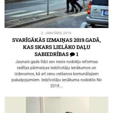
2. JANVĀRIS, 2019.
SVARĪGĀKĀS IZMAIŅAS 2019.GADĀ,
KAS SKARS LIELĀKO DAĻU
SABIEDRĪBAS
1
Jaunais gads līdzi sev nesis nodokļu reformas
radītas pārmaiņas iedzīvotāju ienākumos un
izdevumos, kā arī cenu celšanos komunālajiem
pakalpojumiem. Iedzīvotāju ienākuma nodoklis No
2019….