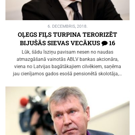
6. DECEMBRIS, 2018.
OĻEGS FIĻS TURPINA TERORIZĒT
BIJUŠĀS SIEVAS VECĀKUS
16
Lūk, šādu īsziņu pavisam nesen no naudas
atmazgāšanā vainotās ABLV bankas akcionāra,
viena no Latvijas bagātākajiem cilvēkiem, saņēma
jau cienījamos gados esošā pensionētā skolotāja,…