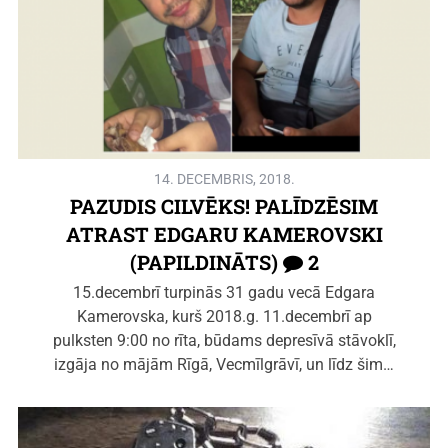
14. DECEMBRIS, 2018.
PAZUDIS CILVĒKS! PALĪDZĒSIM
ATRAST EDGARU KAMEROVSKI
(PAPILDINĀTS)
2
15.decembrī turpinās 31 gadu vecā Edgara
Kamerovska, kurš 2018.g. 11.decembrī ap
pulksten 9:00 no rīta, būdams depresīvā stāvoklī,
izgāja no mājām Rīgā, Vecmīlgrāvī, un līdz šim…