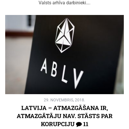
Valsts arhīva darbinieki….
29. NOVEMBRIS, 2018.
LATVIJA – ATMAZGĀŠANA IR,
ATMAZGĀTĀJU NAV. STĀSTS PAR
KORUPCIJU
11