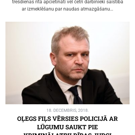
trešdienas rītā apcietināti vēl četri darbinieki saistībā
ar izmeklēšanu par naudas atmazgāšanu…
18. DECEMBRIS, 2018.
OĻEGS FIĻS VĒRSIES POLICIJĀ AR
LŪGUMU SAUKT PIE