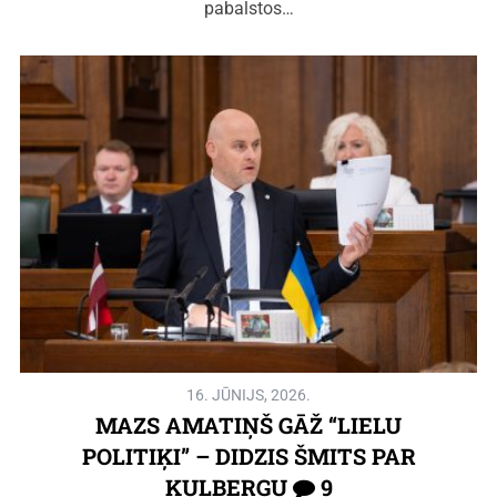
pabalstos…
16. JŪNIJS, 2026.
MAZS AMATIŅŠ GĀŽ “LIELU
POLITIĶI” – DIDZIS ŠMITS PAR
KULBERGU
9