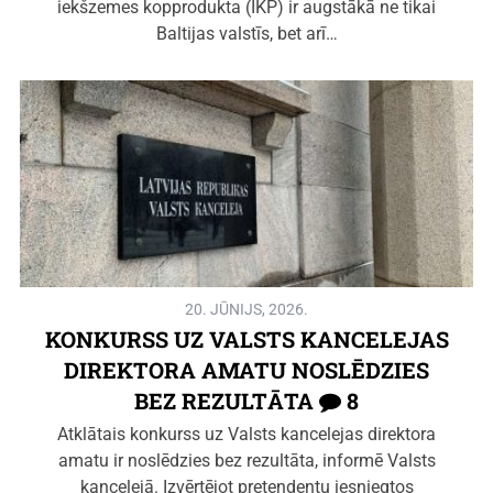
iekšzemes kopprodukta (IKP) ir augstākā ne tikai
Baltijas valstīs, bet arī…
20. JŪNIJS, 2026.
KONKURSS UZ VALSTS KANCELEJAS
DIREKTORA AMATU NOSLĒDZIES
BEZ REZULTĀTA
8
Atklātais konkurss uz Valsts kancelejas direktora
amatu ir noslēdzies bez rezultāta, informē Valsts
kancelejā. Izvērtējot pretendentu iesniegtos