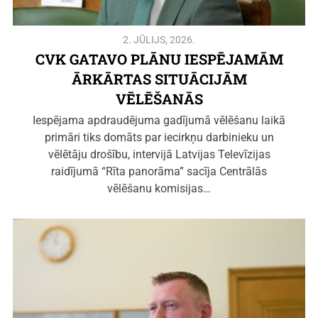
2. JŪLIJS, 2026.
CVK GATAVO PLĀNU IESPĒJAMĀM
ĀRKĀRTAS SITUĀCIJĀM
VĒLĒŠANĀS
Iespējama apdraudējuma gadījumā vēlēšanu laikā
primāri tiks domāts par iecirkņu darbinieku un
vēlētāju drošību, intervijā Latvijas Televīzijas
raidījumā “Rīta panorāma” sacīja Centrālās
vēlēšanu komisijas…