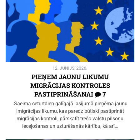
12. JŪNIJS, 2026.
PIEŅEM JAUNU LIKUMU
MIGRĀCIJAS KONTROLES
PASTIPRINĀŠANAI
7
Saeima ceturtdien galīgajā lasījumā pieņēma jaunu
Imigrācijas likumu, kas paredz būtiski pastiprināt
migrācijas kontroli, pārskatīt trešo valstu pilsoņu
ieceļošanas un uzturēšanās kārtību, kā arī…