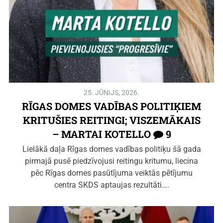
25. JŪNIJS, 2026.
RĪGAS DOMES VADĪBAS POLITIĶIEM
KRITUŠIES REITINGI; VISZEMĀKAIS
– MARTAI KOTELLO
9
Lielākā daļa Rīgas domes vadības politiķu šā gada
pirmajā pusē piedzīvojusi reitingu kritumu, liecina
pēc Rīgas domes pasūtījuma veiktās pētījumu
centra SKDS aptaujas rezultāti….