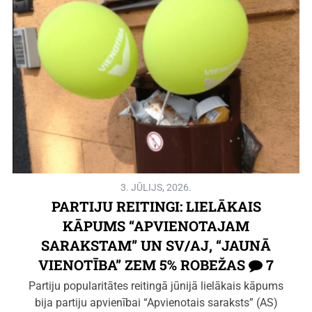
3. JŪLIJS, 2026.
PARTIJU REITINGI: LIELĀKAIS
KĀPUMS “APVIENOTAJAM
SARAKSTAM” UN SV/AJ, “JAUNĀ
VIENOTĪBA” ZEM 5% ROBEŽAS
7
Partiju popularitātes reitingā jūnijā lielākais kāpums
bija partiju apvienībai “Apvienotais saraksts” (AS)