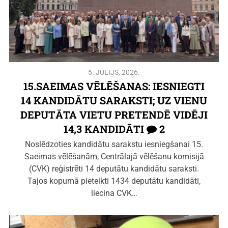
5. JŪLIJS, 2026.
15.SAEIMAS VĒLĒŠANAS: IESNIEGTI
14 KANDIDĀTU SARAKSTI; UZ VIENU
DEPUTĀTA VIETU PRETENDĒ VIDĒJI
14,3 KANDIDĀTI
2
Noslēdzoties kandidātu sarakstu iesniegšanai 15.
Saeimas vēlēšanām, Centrālajā vēlēšanu komisijā
(CVK) reģistrēti 14 deputātu kandidātu saraksti.
Tajos kopumā pieteikti 1434 deputātu kandidāti,
liecina CVK…