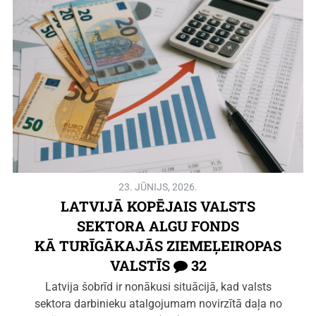
23. JŪNIJS, 2026.
LATVIJĀ KOPĒJAIS VALSTS
SEKTORA ALGU FONDS
KĀ TURĪGĀKAJĀS ZIEMEĻEIROPAS
VALSTĪS
32
Latvija šobrīd ir nonākusi situācijā, kad valsts
sektora darbinieku atalgojumam novirzītā daļa no