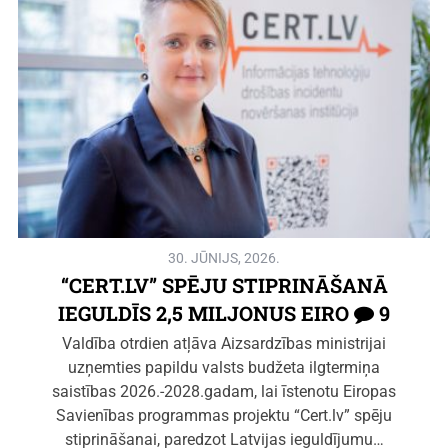
30. JŪNIJS, 2026.
“CERT.LV” SPĒJU STIPRINĀŠANĀ
IEGULDĪS 2,5 MILJONUS EIRO
9
Valdība otrdien atļāva Aizsardzības ministrijai
uzņemties papildu valsts budžeta ilgtermiņa
saistības 2026.-2028.gadam, lai īstenotu Eiropas
Savienības programmas projektu “Cert.lv” spēju
stiprināšanai, paredzot Latvijas ieguldījumu…