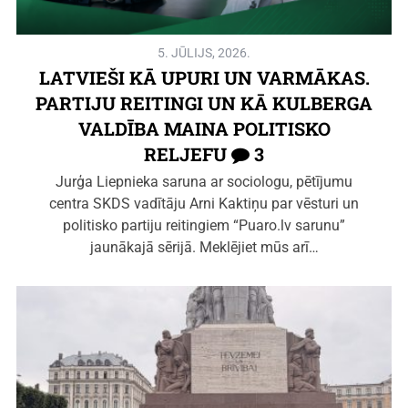
5. JŪLIJS, 2026.
LATVIEŠI KĀ UPURI UN VARMĀKAS.
PARTIJU REITINGI UN KĀ KULBERGA
VALDĪBA MAINA POLITISKO
RELJEFU
3
Jurģa Liepnieka saruna ar sociologu, pētījumu
centra SKDS vadītāju Arni Kaktiņu par vēsturi un
politisko partiju reitingiem “Puaro.lv sarunu”
jaunākajā sērijā. Meklējiet mūs arī…