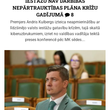
IESTĀŽU NAV DARBĪBAS
NEPĀRTRAUKTĪBAS PLĀNA KRĪŽU
GADĪJUMĀ
8
Premjers Andris Kulbergs izteica neapmierinātību ar
līdzšinējo valsts iestāžu gatavību krīzēm, tajā skaitā
kiberuzbrukumiem, izriet no valdības vadītāja teiktā
preses konferencē pēc MK sēdes….