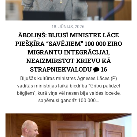
18. JŪNIJS, 2026.
ĀBOLIŅŠ: BIJUSĪ MINISTRE LĀCE
PIEŠĶĪRA “SAVĒJIEM” 100 000 EIRO
MIGRANTU INTEGRĀCIJAI,
NEAIZMIRSTOT KRIEVU KĀ
STRAPNIEKVALODU
16
Bijušās kultūras ministres Agneses Lāces (P)
vadītās ministrijas laikā biedrība “Gribu palīdzēt
bēgļiem”, kurā viņa vēl nesen bija valdes locekle,
saņēmusi gandrīz 100 000…