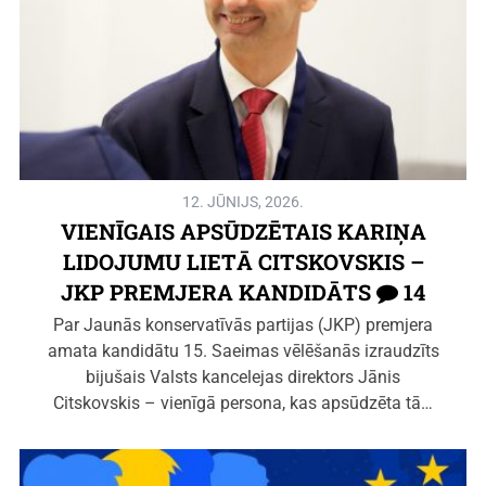
12. JŪNIJS, 2026.
VIENĪGAIS APSŪDZĒTAIS KARIŅA
LIDOJUMU LIETĀ CITSKOVSKIS –
JKP PREMJERA KANDIDĀTS
14
Par Jaunās konservatīvās partijas (JKP) premjera
amata kandidātu 15. Saeimas vēlēšanās izraudzīts
bijušais Valsts kancelejas direktors Jānis
Citskovskis – vienīgā persona, kas apsūdzēta tā…