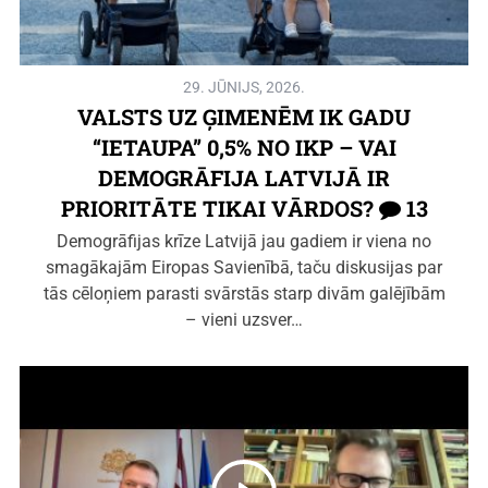
29. JŪNIJS, 2026.
VALSTS UZ ĢIMENĒM IK GADU
“IETAUPA” 0,5% NO IKP – VAI
DEMOGRĀFIJA LATVIJĀ IR
PRIORITĀTE TIKAI VĀRDOS?
13
Demogrāfijas krīze Latvijā jau gadiem ir viena no
smagākajām Eiropas Savienībā, taču diskusijas par
tās cēloņiem parasti svārstās starp divām galējībām
– vieni uzsver…