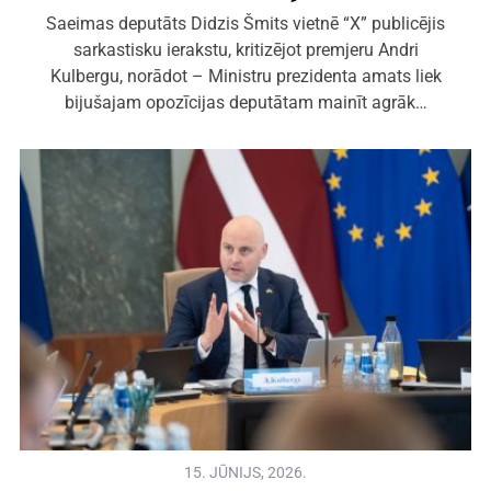
Saeimas deputāts Didzis Šmits vietnē “X” publicējis
sarkastisku ierakstu, kritizējot premjeru Andri
Kulbergu, norādot – Ministru prezidenta amats liek
bijušajam opozīcijas deputātam mainīt agrāk…
15. JŪNIJS, 2026.