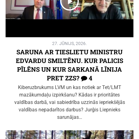
27. JŪNIJS, 2026.
SARUNA AR TIESLIETU MINISTRU
EDVARDU SMILTĒNU. KUR PALICIS
PĪLĒNS UN KUR SARKANĀ LĪNIJA
PRET ZZS?
4
Kiberuzbrukums LVM un kas notiek ar Tet/LMT
mazākumdaļu izpirkšanu? Kādas ir prioritātes
valdības darbā, vai sabiedrība uzzinās iepriekšējās
valdības nepadarītos darbus? Jurģis Liepnieks
sarunājas…