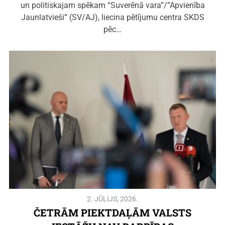
un politiskajam spēkam “Suverēnā vara”/”Apvienība
Jaunlatvieši” (SV/AJ), liecina pētījumu centra SKDS
pēc…
2. JŪLIJS, 2026.
ČETRĀM PIEKTDAĻĀM VALSTS