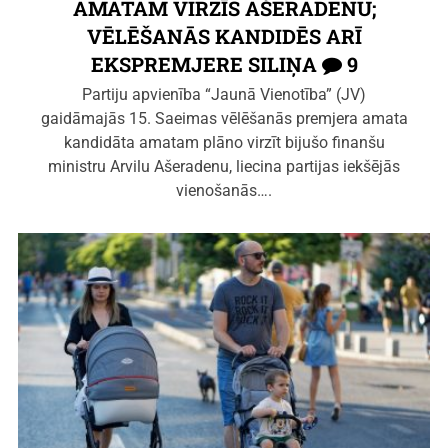
AMATAM VIRZĪS AŠERADENU;
VĒLĒŠANĀS KANDIDĒS ARĪ
EKSPREMJERE SILIŅA
9
Partiju apvienība “Jaunā Vienotība” (JV)
gaidāmajās 15. Saeimas vēlēšanās premjera amata
kandidāta amatam plāno virzīt bijušo finanšu
ministru Arvilu Ašeradenu, liecina partijas iekšējās
vienošanās….