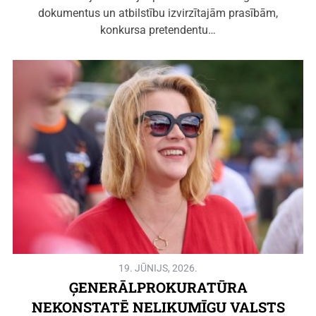
dokumentus un atbilstību izvirzītajām prasībām,
konkursa pretendentu…
19. JŪNIJS, 2026.
ĢENERĀLPROKURATŪRA
NEKONSTATĒ NELIKUMĪGU VALSTS