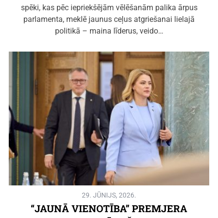
spēki, kas pēc iepriekšējām vēlēšanām palika ārpus
parlamenta, meklē jaunus ceļus atgriešanai lielajā
politikā – maina līderus, veido…
29. JŪNIJS, 2026.
“JAUNĀ VIENOTĪBA” PREMJERA