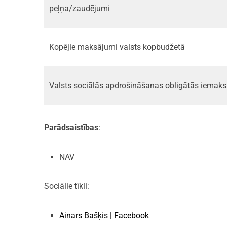
peļņa/zaudējumi
Kopējie maksājumi valsts kopbudžetā
Valsts sociālās apdrošināšanas obligātās iemak
Parādsaistības
:
NAV
Sociālie tīkli:
Ainars Bašķis | Facebook