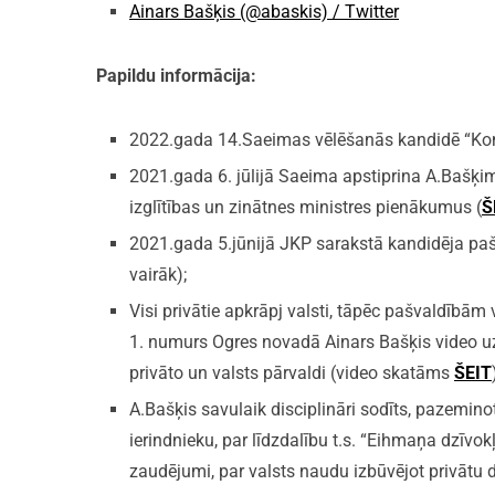
Ainars Bašķis (@abaskis) / Twitter
Papildu informācija:
2022.gada 14.Saeimas vēlēšanās kandidē “Kons
2021.gada 6. jūlijā Saeima apstiprina A.Bašķi
izglītības un zinātnes ministres pienākumus (
Š
2021.gada 5.jūnijā JKP sarakstā kandidēja pašv
vairāk);
Visi privātie apkrāpj valsti, tāpēc pašvaldīb
1. numurs Ogres novadā Ainars Bašķis video uzr
privāto un valsts pārvaldi (video skatāms
ŠEIT
A.Bašķis savulaik disciplināri sodīts, pazemin
ierindnieku, par līdzdalību t.s. “Eihmaņa dzīvokļa
zaudējumi, par valsts naudu izbūvējot privātu dz