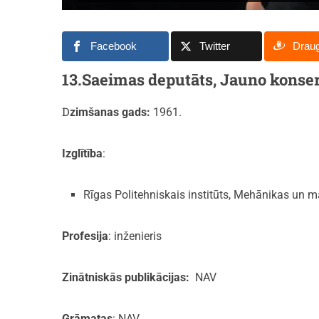
Facebook
Twitter
Drau
13.Saeimas deputāts, Jauno konser
Dzimšanas gads:
1961.
Izglītība
:
Rīgas Politehniskais institūts, Mehānikas un m
Profesija
: inženieris
Zinātniskās publikācijas:
NAV
Grāmatas
: NAV