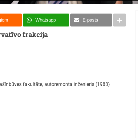
giem
Whatsapp
E-pasts
vatīvo frakcija
ašīnbūves fakultāte, autoremonta inženieris (1983)