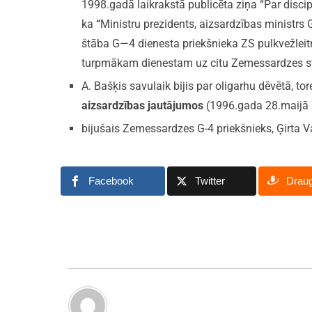
1998.gadā laikrakstā publicēta ziņa “Par disc
ka
“
Ministru prezidents, aizsardzības ministrs
štāba G—4 dienesta priekšnieka ZS pulkvežle
turpmākam dienestam uz citu Zemessardzes st
A. Bašķis savulaik bijis par oligarhu dēvētā, to
aizsardzības jautājumos
(1996.gada 28.maijā 
bijušais Zemessardzes G-4 priekšnieks, Ģirta V
Facebook
Twitter
Drau