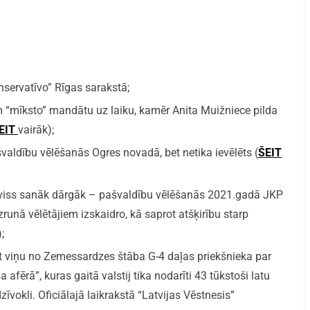
ervatīvo” Rīgas sarakstā;
m “mīksto” mandātu uz laiku, kamēr Anita Muižniece pilda
EIT
vairāk);
aldību vēlēšanās Ogres novadā, bet netika ievēlēts (
ŠEIT
ām viss sanāk dārgāk – pašvaldību vēlēšanās 2021.gadā JKP
unā vēlētājiem izskaidro, kā saprot atšķirību starp
);
ot viņu no Zemessardzes štāba G-4 daļas priekšnieka par
 afērā”, kuras gaitā valstij tika nodarīti 43 tūkstoši latu
īvokli. Oficiālajā laikrakstā “Latvijas Vēstnesis”