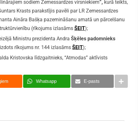
iplinārajiem sodiem Zemessardzes virsniekiem
”,
kurā teikts,
 Guntars Krasts parakstījis pavēli par LR Zemessardzes
itnanta Aināra Bašķa pazemināšanu amatā un pārcelšanu
ruktūrvienību (rīkojums izlasāms
ŠEIT
);
reizējā Ministru prezidenta Andra
Šķēles padomnieks
izdots rīkojums nr. 144 izlasāms
ŠEIT
);
alda Kristovska līdzgaitnieks, “Atmodas” aktīvists
giem
Whatsapp
E-pasts