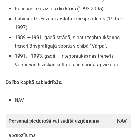
Rūjienas televīzijas direktors (1993-2005)
Latvijas Televīzijas ārštata korespondents (1995 –
1997)
1989.—1991. gadā strādājis par riteņbraukšanas
treneri Brīvprātīgajā sporta vienībā “Vārpa”,
1991.—1993. gadā — riteņbraukšanas treneris
Valmieras Fiziskās kultūras un sporta apvienībā
Dalība kapitālsabiedrībās:
NAV
Personai piederošā vai vadītā
uzņēmuma
NAV
apgrozījums