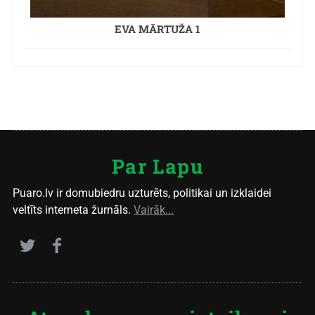
EVA MĀRTUŽA 1
Par Lapu
Puaro.lv ir domubiedru uzturēts, politikai un izklaidei
veltīts interneta žurnāls.
Vairāk...