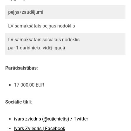
peļņa/zaudējumi
LV samaksātais peļņas nodoklis
LV samaksātais sociālais nodoklis
par 1 darbinieku vidēji gadā
Parādsaistības:
17 000,00 EUR
Sociālie tīkli
:
ivars zviedris (@rujienietis) / Twitter
Ivars Zviedris | Facebook