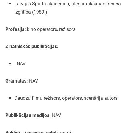
Latvijas Sporta akadēmija, riteņbraukšanas trenera
izglītība (1989.)
Profesija
: kino operators, režisors
Zinātniskās publikācijas:
NAV
Grāmatas:
NAV
Daudzu filmu režisors, operators, scenārija autors
Publikācijas medijos:
NAV
Politiskā pieredze, vēlēti amati: