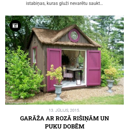
istabiņas, kuras gluži nevarētu saukt…
13. JŪLIJS, 2015.
GARĀŽA AR ROZĀ RIŠIŅĀM UN
PUĶU DOBĒM