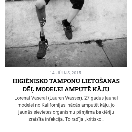
14. JŪLIJS, 2015.
HIGIĒNISKO TAMPONU LIETOŠANAS
DĒĻ MODELEI AMPUTĒ KĀJU
Lorenai Vaserai (Lauren Wasser), 27 gadus jaunai
modelei no Kalifornijas, nācās amputēt kāju, jo
jaunās sievietes organismu pārņēma baktēriju
izraisīta infekcija. To radīja „kritisko…