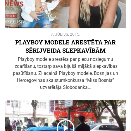
7. JŪLIJS, 2015.
PLAYBOY MODELE ARESTĒTA PAR
SĒRIJVEIDA SLEPKAVĪBĀM
Playboy modele arestēta par piecu noziegumu
izdarīšanu, tostarp sava bijušā mīļākā slepkavības
pasūtīšanu. Zilacainā Playboy modele, Bosnijas un
Hercegovinas skaistumkonkursa “Miss Bosnia”
uzvarētāja Slobodanka…