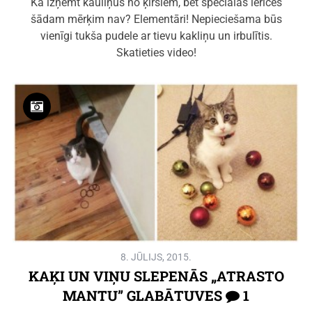
Kā izņemt kauliņus no ķiršiem, bet speciālas ierīces
šādam mērķim nav? Elementāri! Nepieciešama būs
vienīgi tukša pudele ar tievu kakliņu un irbulītis.
Skatieties video!
8. JŪLIJS, 2015.
KAĶI UN VIŅU SLEPENĀS „ATRASTO
MANTU” GLABĀTUVES
1