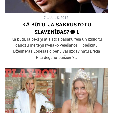
7. JŪLIJS, 2015.
KĀ BŪTU, JA SAKRUSTOTU
SLAVENĪBAS?
1
Kā būtu, ja pēkšņi atlaistos pasaku feja un izpildītu
daudzu meiteņu kvēlāko vēlēšanos – piešķirtu
Dženiferas Lopesas dibenu vai uzdāvinātu Breda
Pita degunu puišiem?…