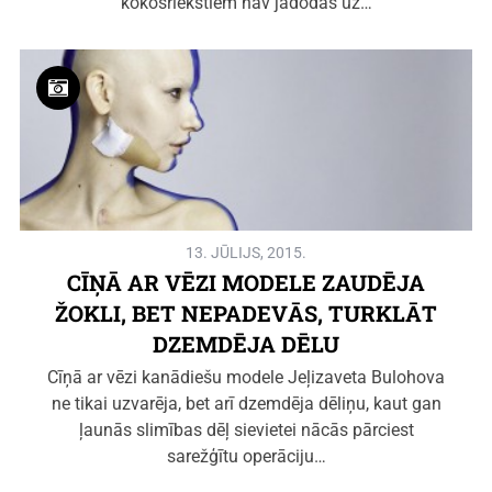
kokosriekstiem nav jādodas uz…
13. JŪLIJS, 2015.
CĪŅĀ AR VĒZI MODELE ZAUDĒJA
ŽOKLI, BET NEPADEVĀS, TURKLĀT
DZEMDĒJA DĒLU
Cīņā ar vēzi kanādiešu modele Jeļizaveta Bulohova
ne tikai uzvarēja, bet arī dzemdēja dēliņu, kaut gan
ļaunās slimības dēļ sievietei nācās pārciest
sarežģītu operāciju…