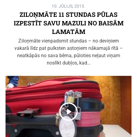
10. JŪLIJS, 2015.
ZILOŅMĀTE 11 STUNDAS PŪLAS
IZPESTĪT SAVU MAZULI NO BAISĀM
LAMATĀM
Ziloņmāte vienpadsmit stundas – no deviņiem
vakarā līdz pat pulksten astoņiem nākamajā rītā –
neatkāpās no sava bērna, pūloties neļaut viņam
noslīkt dubļos, kad…