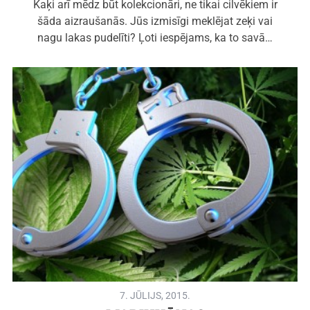
Kaķi arī mēdz būt kolekcionāri, ne tikai cilvēkiem ir
šāda aizraušanās. Jūs izmisīgi meklējat zeķi vai
nagu lakas pudelīti? Ļoti iespējams, ka to savā…
7. JŪLIJS, 2015.