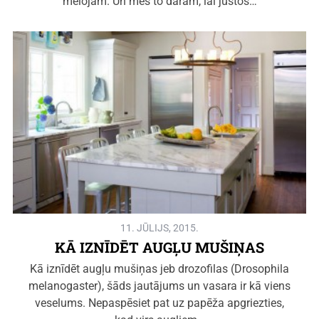
melojam. Un mēs to darām, lai justos…
11. JŪLIJS, 2015.
KĀ IZNĪDĒT AUGĻU MUŠIŅAS
Kā iznīdēt augļu mušiņas jeb drozofilas (Drosophila
melanogaster), šāds jautājums un vasara ir kā viens
veselums. Nepaspēsiet pat uz papēža apgriezties,