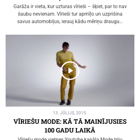
Garāža ir vieta, kur uzturas vīrieši – šķiet, par to nav
šaubu nevienam. Vīrieši tur apmīļo un uzprišina
savus automobiļus, ierauj kādu mēriņu draugu…
13. JŪLIJS, 2015.
VĪRIEŠU MODE: KĀ TĀ MAINĪJUSIES
100 GADU LAIKĀ
Vīriešu mode vietnes Youtube kanāla Mode triju