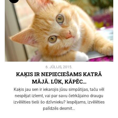
6. JŪLIJS, 2015.
KAĶIS IR NEPIECIEŠAMS KATRĀ
MĀJĀ. LŪK, KĀPĒC…
Kaķis jau sen ir iekarojis jūsu simpātijas, taču vēl
nespējat izlemt, vai par savu četrkājaino draugu
izvēlēties tieši šo dzīvnieku? Iespējams, izvēlēties
palīdzēs desmit…