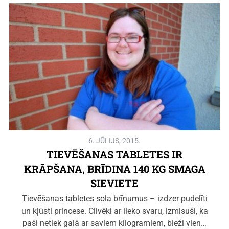
6. JŪLIJS, 2015.
TIEVĒŠANAS TABLETES IR
KRĀPŠANA, BRĪDINA 140 KG SMAGA
SIEVIETE
Tievēšanas tabletes sola brīnumus – izdzer pudelīti
un kļūsti princese. Cilvēki ar lieko svaru, izmisuši, ka
paši netiek galā ar saviem kilogramiem, bieži vien…