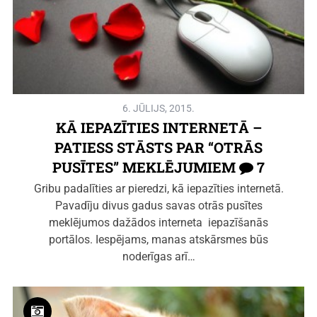
6. JŪLIJS, 2015.
KĀ IEPAZĪTIES INTERNETĀ –
PATIESS STĀSTS PAR “OTRĀS
PUSĪTES” MEKLĒJUMIEM
7
Gribu padalīties ar pieredzi, kā iepazīties internetā.
Pavadīju divus gadus savas otrās pusītes
meklējumos dažādos interneta iepazīšanās
portālos. Iespējams, manas atskārsmes būs
noderīgas arī…