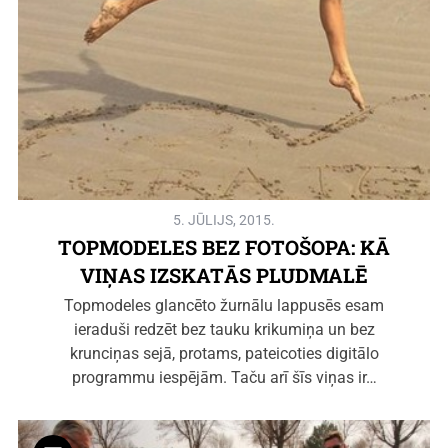
5. JŪLIJS, 2015.
TOPMODELES BEZ FOTOŠOPA: KĀ
VIŅAS IZSKATĀS PLUDMALĒ
Topmodeles glancēto žurnālu lappusēs esam
ieraduši redzēt bez tauku krikumiņa un bez
krunciņas sejā, protams, pateicoties digitālo
programmu iespējām. Taču arī šīs viņas ir…