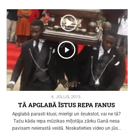
6. JŪLIJS, 2015.
TĀ APGLABĀ ĪSTUS REPA FANUS
Apglabā parasti klusi, mierīgi un šņukstot, vai ne tā?
Taču kāda repa mūzikas mīļotāja zārku Ganā nesa
pavisam neierastā veidā. Noskatieties video un jūs…