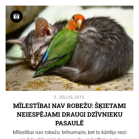
3. JŪLIJS, 2015.
MĪLESTĪBAI NAV ROBEŽU: ŠĶIETAMI
NEIESPĒJAMI DRAUGI DZĪVNIEKU
PASAULĒ
Mīlestībai nav robežu: brīnumaini, bet to kārtējo reizi