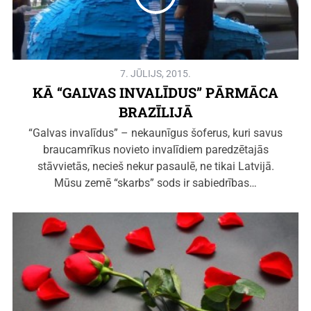
7. JŪLIJS, 2015.
KĀ “GALVAS INVALĪDUS” PĀRMĀCA
BRAZĪLIJĀ
“Galvas invalīdus” – nekaunīgus šoferus, kuri savus
braucamrīkus novieto invalīdiem paredzētajās
stāvvietās, necieš nekur pasaulē, ne tikai Latvijā.
Mūsu zemē “skarbs” sods ir sabiedrības…