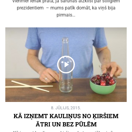
vienmēr ienāk prātā, ja sarunas aizklīst par stilīgiem
prezidentiem – mums patīk domāt, ka viņš bija
pirmais…
8. JŪLIJS, 2015.
KĀ IZŅEMT KAULIŅUS NO ĶIRŠIEM
ĀTRI UN BEZ PŪLĒM