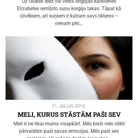
Uz Ulubeli diez vai vedīs Anglijas karalienes
Elizabetes iemīļoto suņu korgiju takas. Tāpat kā
cilvēkiem, arī suņiem ir katram savs liktenis –
vienam pēc…
11. JŪLIJS, 2015.
MELI, KURUS STĀSTĀM PAŠI SEV
Meli ir ne tikai mums visapkārt. Mēs bieži vien slikti
pārvaldām paši savas emocijas. Mēs paši sev