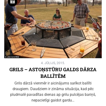
4. JŪLIJS, 2015.
GRILS – ASTOŅSTŪRU GALDS DĀRZA
BALLĪTĒM
Grils dārzā vienmēr ir aicinājums sarīkot ballīti
draugiem. Daudziem ir zināma situācija, kad pēc
pludmalē pavadītas dienas ap grilu pulcējas bariņš,
nepacietīgi gaidot gardu…