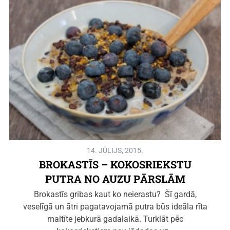
14. JŪLIJS, 2015.
BROKASTĪS – KOKOSRIEKSTU
PUTRA NO AUZU PĀRSLĀM
Brokastīs gribas kaut ko neierastu? Šī gardā,
veselīgā un ātri pagatavojamā putra būs ideāla rīta
maltīte jebkurā gadalaikā. Turklāt pēc