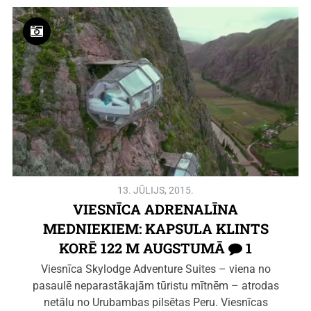
13. JŪLIJS, 2015.
VIESNĪCA ADRENALĪNA
MEDNIEKIEM: KAPSULA KLINTS
KORĒ 122 M AUGSTUMĀ
1
Viesnīca Skylodge Adventure Suites – viena no
pasaulē neparastākajām tūristu mītnēm – atrodas
netālu no Urubambas pilsētas Peru. Viesnīcas