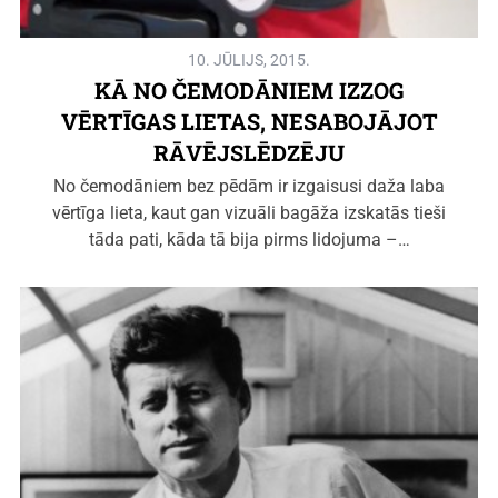
10. JŪLIJS, 2015.
KĀ NO ČEMODĀNIEM IZZOG
VĒRTĪGAS LIETAS, NESABOJĀJOT
RĀVĒJSLĒDZĒJU
No čemodāniem bez pēdām ir izgaisusi daža laba
vērtīga lieta, kaut gan vizuāli bagāža izskatās tieši
tāda pati, kāda tā bija pirms lidojuma –…