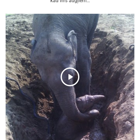
kad virs augļiem…