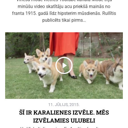
minūšu video skatītāju acu priekšā mainās no
franta 1915. gadā līdz hipsterim mūsdienās. Rullītis
publicēts tikai pirms…
11. JŪLIJS, 2015.
ŠĪ IR KARALIENES IZVĒLE. MĒS
IZVĒLAMIES ULUBELI