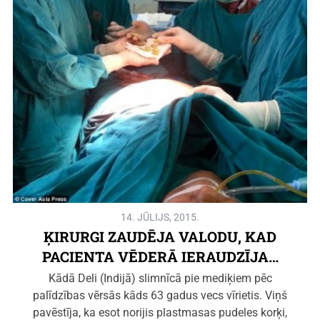
14. JŪLIJS, 2015.
ĶIRURGI ZAUDĒJA VALODU, KAD
PACIENTA VĒDERĀ IERAUDZĪJA…
Kādā Deli (Indijā) slimnīcā pie mediķiem pēc
palīdzības vērsās kāds 63 gadus vecs vīrietis. Viņš
pavēstīja, ka esot norijis plastmasas pudeles korķi,