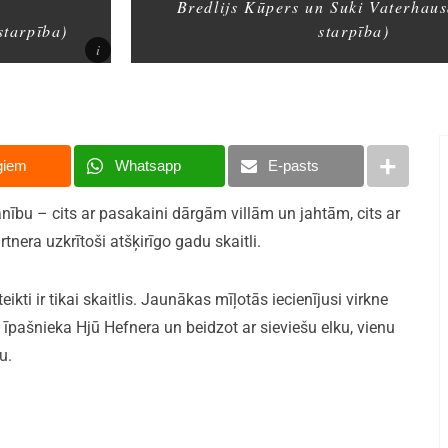
Bredlijs Kūpers un Suki Vaterhau
starpība)
starpība)
giem
Whatsapp
E-pasts
nību – cits ar pasakaini dārgām villām un jahtām, cits ar
tnera uzkrītoši atšķirīgo gadu skaitli.
i ir tikai skaitlis. Jaunākas mīļotās iecienījusi virkne
 īpašnieka Hjū Hefnera un beidzot ar sieviešu elku, vienu
u.