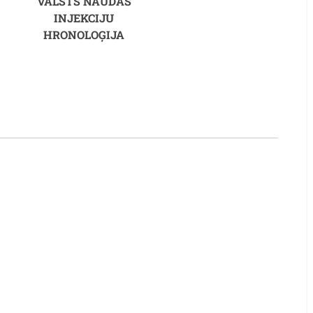
VALSTS NAUDAS
INJEKCIJU
HRONOLOĢIJA
adu starpība)
Vorens Bītij