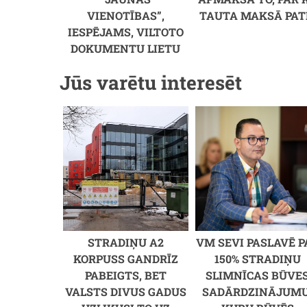
VIENOTĪBAS”,
TAUTA MAKSĀ PAT
IESPĒJAMS, VILTOTO
DOKUMENTU LIETU
Jūs varētu interesēt
Rods Stjuarts un Penija Lenkastere (26 ga
STRADIŅU A2
VM SEVI PASLAVĒ P
KORPUSS GANDRĪZ
150% STRADIŅU
PABEIGTS, BET
SLIMNĪCAS BŪVE
VALSTS DIVUS GADUS
SADĀRDZINĀJUMU