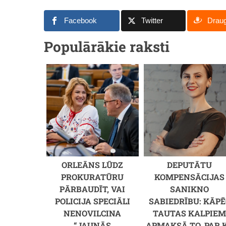
Facebook
Twitter
Drau
Populārākie raksti
Edijs Mērfijs un Peidža Bačere (18 gadu
starpība)
ORLEĀNS LŪDZ
DEPUTĀTU
PROKURATŪRU
KOMPENSĀCIJAS
PĀRBAUDĪT, VAI
SANIKNO
POLICIJA SPECIĀLI
SABIEDRĪBU: KĀPĒ
NENOVILCINA
TAUTAS KALPIE
“JAUNĀS
APMAKSĀ TO, PAR 