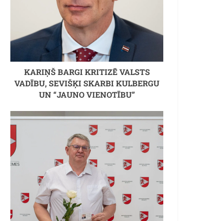
 un Hilarija Tomasa (26 gadu starpība)
KARIŅŠ BARGI KRITIZĒ VALSTS
VADĪBU, SEVIŠĶI SKARBI KULBERGU
UN “JAUNO VIENOTĪBU”