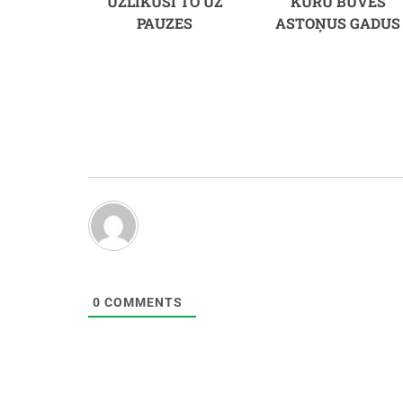
UZLIKUSI TO UZ
KURU BŪVĒS
PAUZES
ASTOŅUS GADUS
0
COMMENTS
Harisons Fords un Kalista Flokhārta (22 g