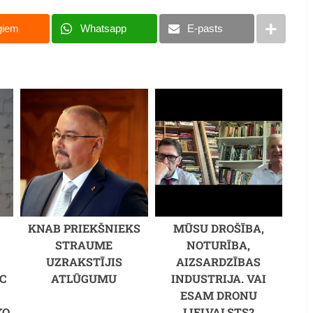
giem
Whatsapp
E-pasts
Hjū Hefners un Kristala Herisa (60 gadu starpī
KNAB PRIEKŠNIEKS
MŪSU DROŠĪBA,
STRAUME
NOTURĪBA,
UZRAKSTĪJIS
AIZSARDZĪBAS
C
ATLŪGUMU
INDUSTRIJA. VAI
M
ESAM DRONU
KO
LIELVALSTS?