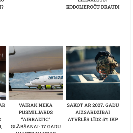
I?
KODOLIEROČU DRAUDI
du starpība)
Kortnija Stadena 
AR
VAIRĀK NEKĀ
SĀKOT AR 2027. GADU
PUSMILJARDS
AIZSARDZĪBAI
S
“AIRBALTIC”
ATVĒLĒS LĪDZ 5% IKP
,
GLĀBŠANAI: 17 GADU