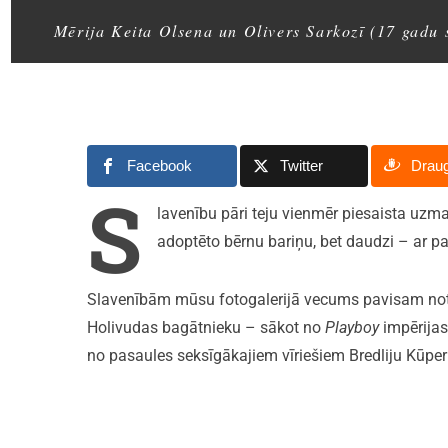
Mērija Keita Olsena un Olivers Sarkozī (17 gadu 
Facebook
Twitter
Drau
S
lavenību pāri teju vienmēr piesaista uzma
adoptēto bērnu bariņu, bet daudzi – ar par
Slavenībām mūsu fotogalerijā vecums pavisam noteikt
Holivudas bagātnieku – sākot no
Playboy
impērijas
no pasaules seksīgākajiem vīriešiem Bredliju Kūper