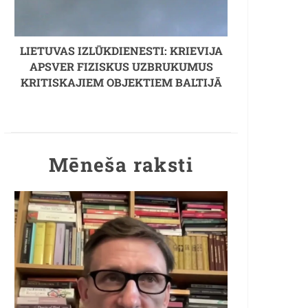
LIETUVAS IZLŪKDIENESTI: KRIEVIJA
APSVER FIZISKUS UZBRUKUMUS
KRITISKAJIEM OBJEKTIEM BALTIJĀ
Mēneša raksti
s un Anete Beninga (21 gada starpība)