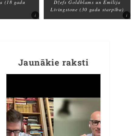
sa (18 gadu
Džefs Goldblams un Emīlija
Livingstone (30 gadu starpība)
Jaunākie raksti