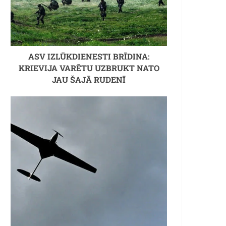
ASV IZLŪKDIENESTI BRĪDINA:
KRIEVIJA VARĒTU UZBRUKT NATO
JAU ŠAJĀ RUDENĪ
un Dags Hačisons (35 gadu starpība)