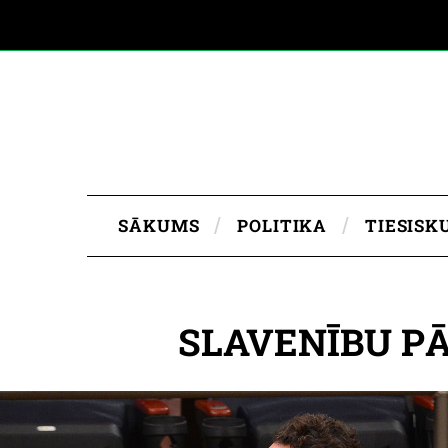
SĀKUMS
POLITIKA
TIESISK
SLAVENĪBU PĀR