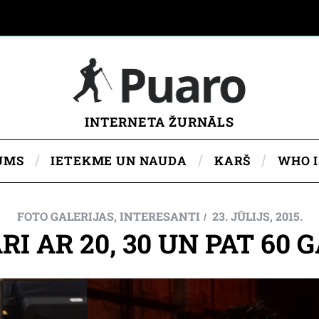
INTERNETA ŽURNĀLS
UMS
IETEKME UN NAUDA
KARŠ
WHO 
FOTO GALERIJAS
,
INTERESANTI
23. JŪLIJS, 2015.
I AR 20, 30 UN PAT 60