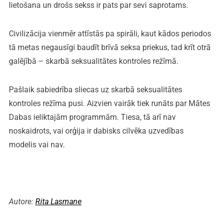
lietošana un drošs sekss ir pats par sevi saprotams.
Civilizācija vienmēr attīstās pa spirāli, kaut kādos periodos
tā metas negausīgi baudīt brīvā seksa priekus, tad krīt otrā
galējībā – skarbā seksualitātes kontroles režīmā.
Pašlaik sabiedrība sliecas uz skarbā seksualitātes
kontroles režīma pusi. Aizvien vairāk tiek runāts par Mātes
Dabas ieliktajām programmām. Tiesa, tā arī nav
noskaidrots, vai orģija ir dabisks cilvēka uzvedības
modelis vai nav.
Autore:
Rita Lasmane