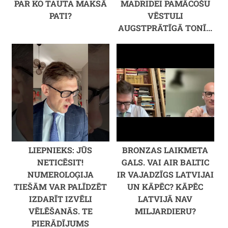
PAR KO TAUTA MAKSĀ
MADRIDEI PAMĀCOŠU
PATI?
VĒSTULI
AUGSTPRĀTĪGĀ TONĪ...
LIEPNIEKS: JŪS
BRONZAS LAIKMETA
NETICĒSIT!
GALS. VAI AIR BALTIC
NUMEROLOĢIJA
IR VAJADZĪGS LATVIJAI
TIEŠĀM VAR PALĪDZĒT
UN KĀPĒC? KĀPĒC
IZDARĪT IZVĒLI
LATVIJĀ NAV
VĒLĒŠANĀS. TE
MILJARDIERU?
PIERĀDĪJUMS