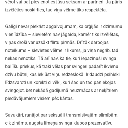
vērot vai pat pievienoties jūsu seksam ar partneri. Ja pāris
izvēlējies nošķirties, tad viņu vēlme tiks respektēta.
Galīgi nevar piekrist apgalvojumam, ka orģijās ir dzimumu
vienlīdzība – sievietēm nav jāgaida, kamēr tiks izvēlētas,
viņas droši var uzsākt flirtu pirmās. Drīzāk darbojas
noteikums – sievietes vēlme ir likums, ja viņa negrib, tad
nekas nenotiks. Tā arī nav, ka tie, kuri iepazinuši svinga
ballīšu priekus, kā traki vēlas par svingeri padarīt ikvienu
dzīvu būtni, kas iekļūst viņu redzeslokā. Ir daudzi psihiski
līdzsvaroti un korekti cilvēki, kuri šad un tad paniekojas
svingojot, bet nekādā gadījumā neuzmācas ar neķītriem
piedāvājumiem visiem pēc kārtas.
Savukārt, runājot par seksuāli transmisīvajām slimībām,
cik zināms, augsta līmeņa svinga klubos prezervatīvu