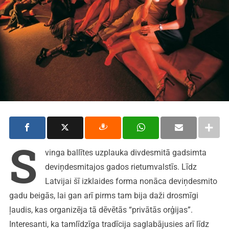
S
vinga ballītes uzplauka divdesmitā gadsimta
deviņdesmitajos gados rietumvalstīs. Līdz
Latvijai šī izklaides forma nonāca deviņdesmito
gadu beigās, lai gan arī pirms tam bija daži drosmīgi
ļaudis, kas organizēja tā dēvētās “privātās orģijas”.
Interesanti, ka tamlīdzīga tradīcija saglabājusies arī līdz