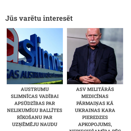
Jūs varētu interesēt
AUSTRUMU
ASV MILITĀRĀS
SLIMNĪCAS VADĪBAI
MEDICĪNAS
APSŪDZĪBAS PAR
PĀRMAIŅAS KĀ
NELIKUMĪGU BALLĪTES
UKRAINAS KARA
RĪKOŠANU PAR
PIEREDZES
UZŅĒMĒJU NAUDU
APKOPOJUMS,