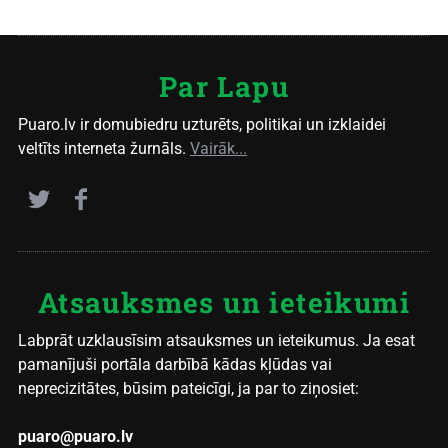
Par Lapu
Puaro.lv ir domubiedru uzturēts, politikai un izklaidei
veltīts interneta žurnāls.
Vairāk...
Atsauksmes un ieteikumi
Labprāt uzklausīsim atsauksmes un ieteikumus. Ja esat
pamanījuši portāla darbībā kādas kļūdas vai
neprecizitātes, būsim pateicīgi, ja par to ziņosiet:
puaro@puaro.lv