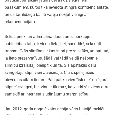
Savukārt smalkāki ļaudis devās uz slēgtajiem
pasākumiem, kuros tika ievērota stingra konfidencialitāte,
un uz tamlīdzīgu ballīti varēja nokļūt vienīgi ar
rekomendācijām.
Seksa prieki un adrenalīna daudzums, pārkāpjot
sabiedrības tabu, ir viena lieta, bet, sasodīts!, seksuāli
transmisīvās slimības ir kas stipri prozaiskāks, un pat tad,
ja lieto prezervatīvus, šādā vai tādā veidā nešpetnie
slimību izraisītāji pielīp tik un tā. Šis apstāklis daļu
svingotāju stipri vien atvēsināja. Citi izspēlējušies
pievērsās citām lietām. Pāri palika vien “īstenie” un “garā
stiprie” svingeri, bet viņu ir tik maz, ka visdrīzāk viens otru
sameklē ar interneta sludinājumu starpniecību.
Jau 2012. gada nogalē vairs nebija vērts Latvijā meklēt