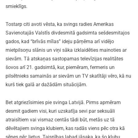
smieklīgs.
Tostarp citi avoti vēsta, ka svings radies Amerikas
Savienotajās Valstīs divdesmitā gadsimta sešdesmitajos
gados, kad “brīvās mīlas” ideju pārņēma arī vidējo
mietpilsoņu slānis un viņi sāka izklaidēties mainoties ar
sievām. Tā atskaņas sastopamas televīzijas realitātes
šovos arī 21. gadsimtā, kur, piemēram, fermeris un
pilsētnieks samainās ar sievām un TV skatītāji vēro, kā nu
kurš tiek galā ar dažādām situācijām.
Bet atgriezīsimies pie svinga Latvijā. Pirms apmēram
desmit gadiem visi, kuri uzskatīja sevi par seksuāli
atraisītiem vai vismaz centās tādi būt, metās uz tā
dēvētajiem svinga klubiem, kas radās viens pēc otra kā
sēnes pēc lietus. Taisnības labad jāsaka, ka šo klubu