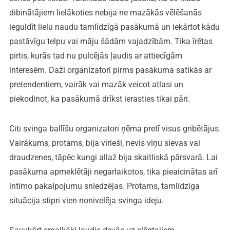
dibinātājiem lielākoties nebija ne mazākās vēlēšanās
ieguldīt lielu naudu tamlīdzīgā pasākumā un iekārtot kādu
pastāvīgu telpu vai māju šādām vajadzībām. Tika īrētas
pirtis, kurās tad nu pulcējās ļaudis ar attiecīgām
interesēm. Daži organizatori pirms pasākuma satikās ar
pretendentiem, vairāk vai mazāk veicot atlasi un
piekodinot, ka pasākumā drīkst ierasties tikai pāri.
Citi svinga ballīšu organizatori ņēma pretī visus gribētājus.
Vairākums, protams, bija vīrieši, nevis viņu sievas vai
draudzenes, tāpēc kungi allaž bija skaitliskā pārsvarā. Lai
pasākuma apmeklētāji negarlaikotos, tika pieaicinātas arī
intīmo pakalpojumu sniedzējas. Protams, tamlīdzīga
situācija stipri vien nonivelēja svinga ideju.