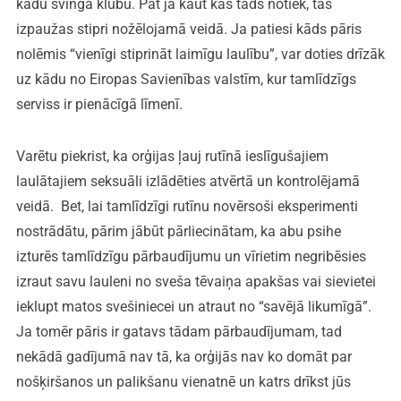
kādu svinga klubu. Pat ja kaut kas tāds notiek, tas
izpaužas stipri nožēlojamā veidā. Ja patiesi kāds pāris
nolēmis “vienīgi stiprināt laimīgu laulību”, var doties drīzāk
uz kādu no Eiropas Savienības valstīm, kur tamlīdzīgs
serviss ir pienācīgā līmenī.
Varētu piekrist, ka orģijas ļauj rutīnā ieslīgušajiem
laulātajiem seksuāli izlādēties atvērtā un kontrolējamā
veidā. Bet, lai tamlīdzīgi rutīnu novērsoši eksperimenti
nostrādātu, pārim jābūt pārliecinātam, ka abu psihe
izturēs tamlīdzīgu pārbaudījumu un vīrietim negribēsies
izraut savu lauleni no sveša tēvaiņa apakšas vai sievietei
ieklupt matos svešiniecei un atraut no “savējā likumīgā”.
Ja tomēr pāris ir gatavs tādam pārbaudījumam, tad
nekādā gadījumā nav tā, ka orģijās nav ko domāt par
nošķiršanos un palikšanu vienatnē un katrs drīkst jūs