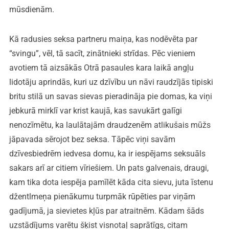
mūsdienām.
Kā radusies seksa partneru maiņa, kas nodēvēta par
“svingu”, vēl, tā sacīt, zinātnieki strīdas. Pēc vieniem
avotiem tā aizsākās Otrā pasaules kara laikā angļu
lidotāju aprindās, kuri uz dzīvību un nāvi raudzījās tipiski
britu stilā un savas sievas pieradināja pie domas, ka viņi
jebkurā mirklī var krist kaujā, kas savukārt galīgi
nenozīmētu, ka laulātajām draudzenēm atlikušais mūžs
jāpavada sērojot bez seksa. Tāpēc viņi savām
dzīvesbiedrēm iedvesa domu, ka ir iespējams seksuāls
sakars arī ar citiem vīriešiem. Un pats galvenais, draugi,
kam tika dota iespēja pamīlēt kāda cita sievu, juta īstenu
džentlmeņa pienākumu turpmāk rūpēties par viņām
gadījumā, ja sievietes kļūs par atraitnēm. Kādam šāds
uzstādījums varētu šķist visnotaļ saprātīgs, citam