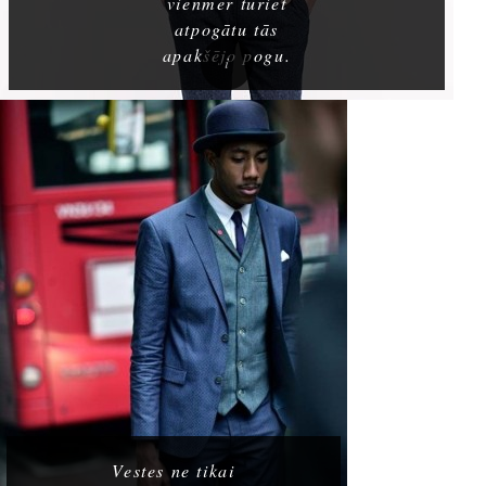
vienmēr turiet
atpogātu tās
apakšējo pogu.
Vestes ne tikai