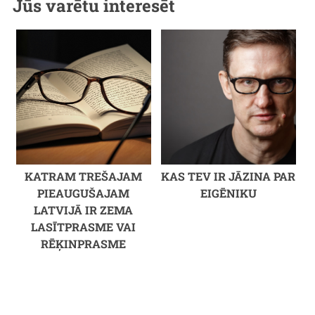
Jūs varētu interesēt
KATRAM TREŠAJAM
KAS TEV IR JĀZINA PAR
PIEAUGUŠAJAM
EIGĒNIKU
LATVIJĀ IR ZEMA
LASĪTPRASME VAI
RĒĶINPRASME