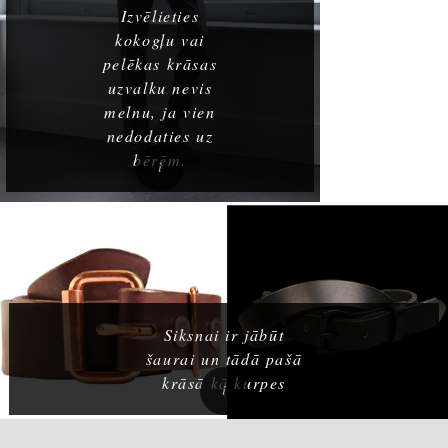
Izvēlieties
kokogļu vai
pelēkas krāsas
uzvalku nevis
melnu, ja vien
nedodaties uz
bērēm.
Siksnai ir jābūt
šaurai un tādā pašā
krāsā kā kurpes