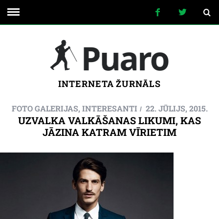
INTERNETA ŽURNĀLS
FOTO GALERIJAS
,
INTERESANTI
22. JŪLIJS, 2015.
UZVALKA VALKĀŠANAS LIKUMI, KAS
JĀZINA KATRAM VĪRIETIM