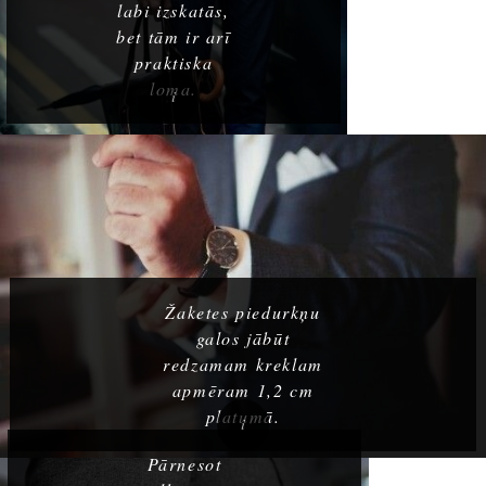
labi izskatās,
bet tām ir arī
praktiska
loma.
Žaketes piedurkņu
galos jābūt
redzamam kreklam
apmēram 1,2 cm
platumā.
Pārnesot