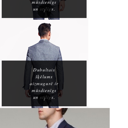
mūsdienīgs
un stilīgs.
Dubultais
šķēlums
aizmugurē ir
mūsdienīgs
un stilīgs.