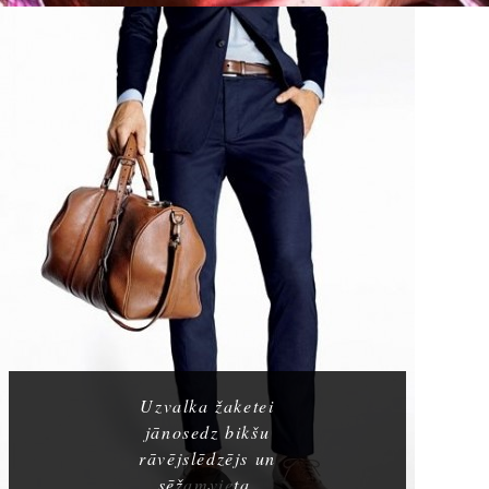
Uzvalka žaketei
jānosedz bikšu
rāvējslēdzējs un
sēžamvieta.