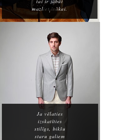
tai ir jābūt
mazliet īsākai.
Ja vēlaties
izskatīties
stilīgs, bikšu
staru galiem