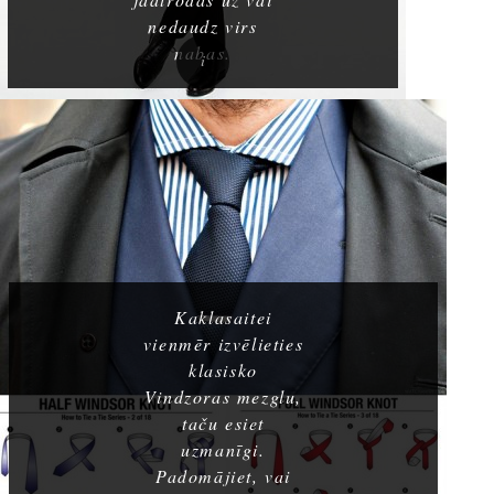
nedaudz virs
nabas.
Kaklasaitei
vienmēr izvēlieties
klasisko
Vindzoras mezglu,
taču esiet
uzmanīgi.
Padomājiet, vai