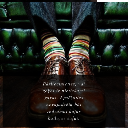
Pārliecinieties, vai
zeķes ir pietiekami
garas. Apsēžoties
nevajadzētu būt
redzamai kājas
kailajai daļai.