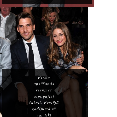
Pirms
apsēšanās
vienmēr
atpogājiet
žaketi. Pretējā
gadījumā tā
var tikt