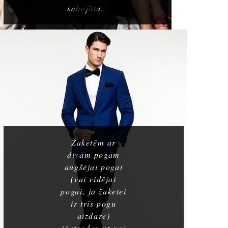
sabojāta.
Žaketēm ar
divām pogām
augšējai pogai
(vai vidējai
pogai, ja žaketei
ir trīs pogu
aizdare)
jāatrodas uz vai