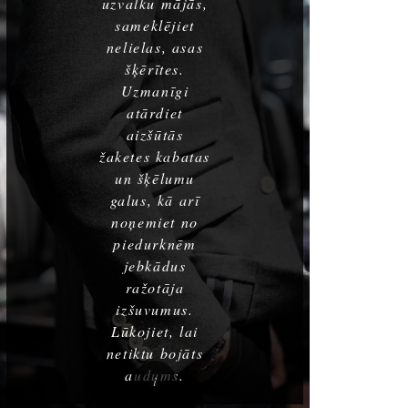
uzvalku mājās,
sameklējiet
nelielas, asas
šķērītes.
Uzmanīgi
atārdiet
aizšūtās
žaketes kabatas
un šķēlumu
galus, kā arī
noņemiet no
piedurknēm
jebkādus
ražotāja
izšuvumus.
Lūkojiet, lai
netiktu bojāts
audums.