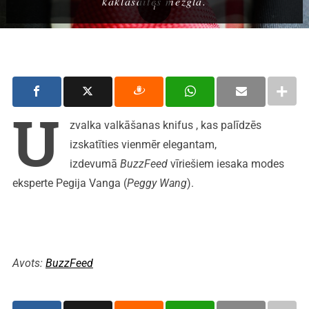
kaklasaites mezgla.
U
zvalka valkāšanas knifus , kas palīdzēs
izskatīties vienmēr elegantam,
izdevumā
BuzzFeed
vīriešiem iesaka modes
eksperte Pegija Vanga (
Peggy Wang
).
Avots:
BuzzFeed