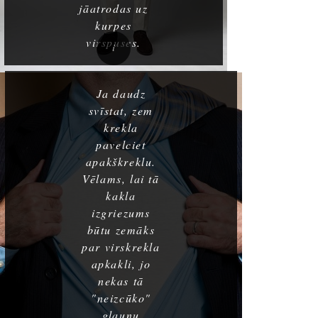
jāatrodas uz
kurpes
virspuses.
Ja daudz
svīstat, zem
krekla
pavelciet
apakškreklu.
Vēlams, lai tā
kakla
izgriezums
būtu zemāks
par virskrekla
apkakli, jo
nekas tā
"neizcūko"
glaunu