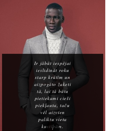
Ir jābūt iespējai
ieslidināt roku
starp krūtīm un
aizpogāto žaketi
tā, lai tā būtu
pietiekami cieši
piekļauta, taču
vēl aizvien
paliktu vieta
kustībām.