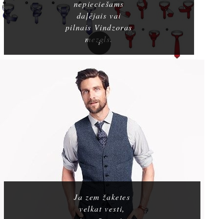
nepieciešams
daļējais vai
pilnais Vindzoras
mezgls.
Ja zem žaketes
velkat vesti,