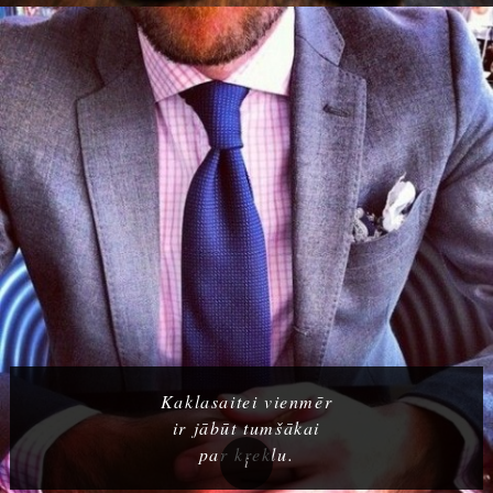
Kaklasaitei vienmēr
ir jābūt tumšākai
par kreklu.