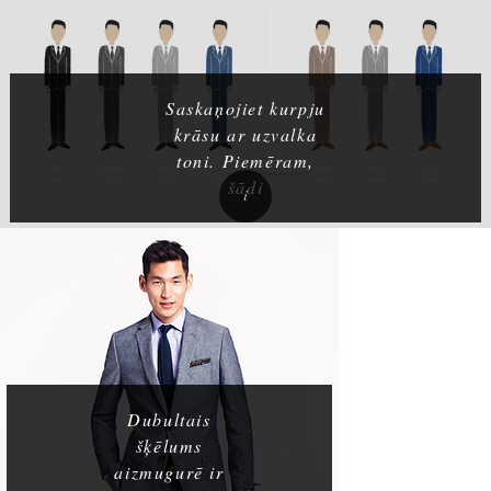
Saskaņojiet kurpju
krāsu ar uzvalka
toni. Piemēram,
šādi
Dubultais
šķēlums
aizmugurē ir