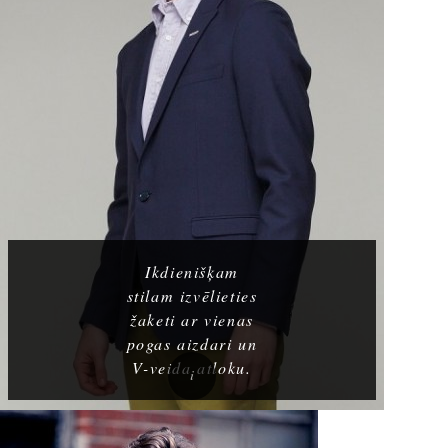
Ikdienišķam
stilam izvēlieties
žaketi ar vienas
pogas aizdari un
V-veida atloku.