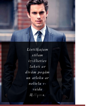
Lietišķajam
stilam
izvēlieties
žaketi ar
divām pogām
un atloku ar
nelielu v-
veida
šķēlumu.