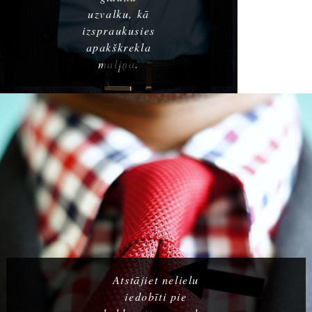
uzvalku, kā
izspraukusies
apakškrekla
maliņa.
Atstājiet nelielu
iedobīti pie