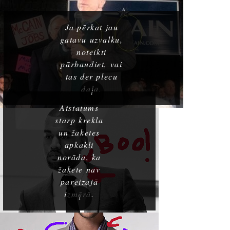
Ja pērkat jau
gatavu uzvalku,
noteikti
pārbaudiet, vai
tas der plecu
daļā.
Atstatums
starp krekla
un žaketes
apkakli
norāda, ka
žakete nav
pareizajā
izmērā.