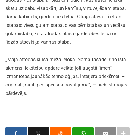
skatu uz dabu visapkārt, un kamīnu, virtuve, ēdamistaba,
darba kabinets, garderobes telpa. Otrajā stāvā ir četras
istabas: viesu guļamistaba, divas bērnistabas un vecāku
guļamistaba, kurā atrodas plaša garderobes telpa un
līdzās atsevišķa vannasistaba.
„Māja atrodas klusā meža ielokā. Nama fasāde ir no īsta
akmens. Iekštelpu apdare veikta ļoti augstā līmenī,
izmantotas jaunākās tehnoloģijas. Interjera priekšmeti –
oriģināli, radīti pēc speciāla pasūtījuma”, — piebilst mājas
pārdevējs.