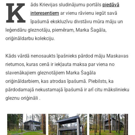
K
āds Krievijas sludinājumu portāls
piedāvā
interesentiem
ar vienu rāvienu iegūt savā
īpašumā ekskluzīvu divstāvu mūra māju un
leģendāru gleznotāju, piemēram, Marka Šagāla,
oriģināldarbu kolekciju.
Kāds vārdā nenosaukts īpašnieks pārdod māju Maskavas
rietumos, kuras cenā ir iekļauta maksa par viena no
slavenākajiem gleznotājiem Marka Šagāla
oriģināldarbiem, kas atrodas īpašumā. Piebilsts, ka
pārdodamajā nekustamajā īpašumā ir arī citu mākslinieku
gleznu oriģināli .