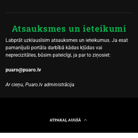
Atsauksmes un ieteikumi
Labprāt uzklausīsim atsauksmes un ieteikumus. Ja esat
pamanījuši portāla darbībā kādas kļūdas vai
neprecizitātes, būsim pateicīgi, ja par to ziņosiet:
puaro@puaro.lv
Ar cieņu, Puaro.lv administrācija
ATPAKAĻ AUGŠĀ