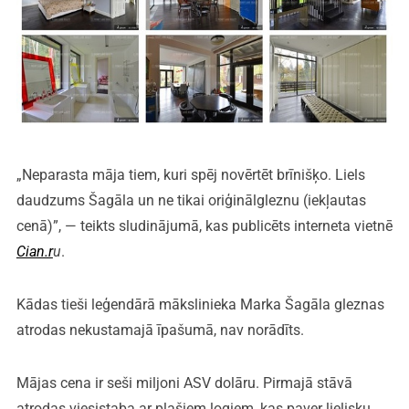
„Neparasta māja tiem, kuri spēj novērtēt brīnišķo. Liels
daudzums Šagāla un ne tikai oriģinālgleznu (iekļautas
cenā)”, — teikts sludinājumā, kas publicēts interneta vietnē
Cian.r
u
.
Kādas tieši leģendārā mākslinieka Marka Šagāla gleznas
atrodas nekustamajā īpašumā, nav norādīts.
Mājas cena ir seši miljoni ASV dolāru. Pirmajā stāvā
atrodas viesistaba ar plašiem logiem, kas paver lielisku