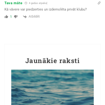
Tava māte
4 gadus atpakaļ
Kā vāvere var piedzerties un izdemolēta privāt klubu?
Atbildēt
1
Jaunākie raksti