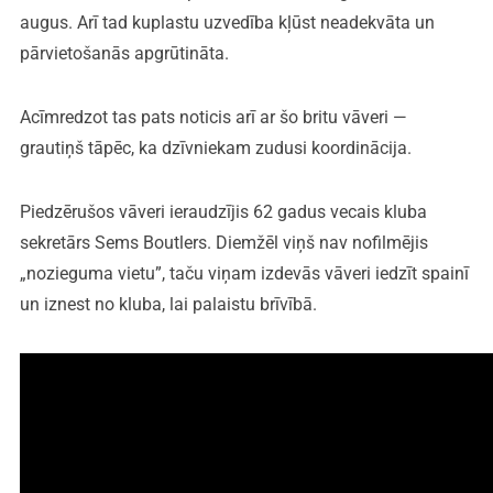
augus. Arī tad kuplastu uzvedība kļūst neadekvāta un
pārvietošanās apgrūtināta.
Acīmredzot tas pats noticis arī ar šo britu vāveri —
grautiņš tāpēc, ka dzīvniekam zudusi koordinācija.
Piedzērušos vāveri ieraudzījis 62 gadus vecais kluba
sekretārs Sems Boutlers. Diemžēl viņš nav nofilmējis
„nozieguma vietu”, taču viņam izdevās vāveri iedzīt spainī
un iznest no kluba, lai palaistu brīvībā.