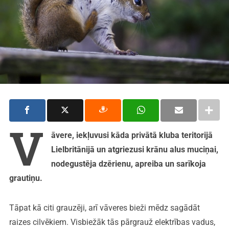
V
āvere, iekļuvusi kāda privātā kluba teritorijā
Lielbritānijā un atgriezusi krānu alus muciņai,
nodegustēja dzērienu, apreiba un sarīkoja
grautiņu.
Tāpat kā citi grauzēji, arī vāveres bieži mēdz sagādāt
raizes cilvēkiem. Visbiežāk tās pārgrauž elektrības vadus,