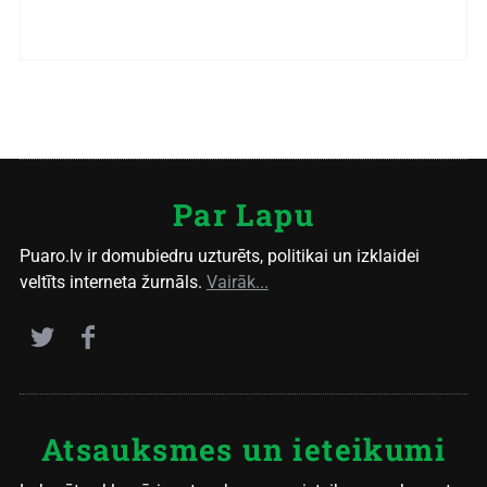
Par Lapu
Puaro.lv ir domubiedru uzturēts, politikai un izklaidei
veltīts interneta žurnāls.
Vairāk...
Atsauksmes un ieteikumi