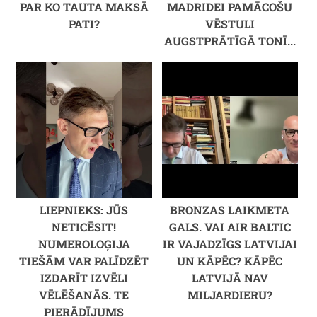
PAR KO TAUTA MAKSĀ
MADRIDEI PAMĀCOŠU
PATI?
VĒSTULI
AUGSTPRĀTĪGĀ TONĪ...
LIEPNIEKS: JŪS
BRONZAS LAIKMETA
NETICĒSIT!
GALS. VAI AIR BALTIC
NUMEROLOĢIJA
IR VAJADZĪGS LATVIJAI
TIEŠĀM VAR PALĪDZĒT
UN KĀPĒC? KĀPĒC
IZDARĪT IZVĒLI
LATVIJĀ NAV
VĒLĒŠANĀS. TE
MILJARDIERU?
PIERĀDĪJUMS