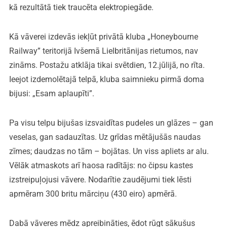
kā rezultātā tiek traucēta elektropiegāde.
Kā vāverei izdevās iekļūt privātā kluba „Honeybourne
Railway” teritorijā Ivšemā Lielbritānijas rietumos, nav
zināms. Postažu atklāja tikai svētdien, 12.jūlijā, no rīta.
Ieejot izdemolētajā telpā, kluba saimnieku pirmā doma
bijusi: „Esam aplaupīti”.
Pa visu telpu bijušas izsvaidītas pudeles un glāzes – gan
veselas, gan sadauzītas. Uz grīdas mētājušās naudas
zīmes; daudzas no tām – bojātas. Un viss apliets ar alu.
Vēlāk atmaskots arī haosa radītājs: no čipsu kastes
izstreipuļojusi vāvere. Nodarītie zaudējumi tiek lēsti
apmēram 300 britu mārciņu (430 eiro) apmērā.
Dabā vāveres mēdz apreibināties, ēdot rūgt sākušus