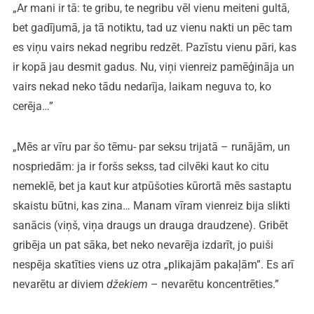
„Ar mani ir tā: te gribu, te negribu vēl vienu meiteni gultā,
bet gadījumā, ja tā notiktu, tad uz vienu nakti un pēc tam
es viņu vairs nekad negribu redzēt. Pazīstu vienu pāri, kas
ir kopā jau desmit gadus. Nu, viņi vienreiz pamēģināja un
vairs nekad neko tādu nedarīja, laikam neguva to, ko
cerēja…”
„Mēs ar vīru par šo tēmu- par seksu trijatā – runājām, un
nospriedām: ja ir foršs sekss, tad cilvēki kaut ko citu
nemeklē, bet ja kaut kur atpūšoties kūrortā mēs sastaptu
skaistu būtni, kas zina… Manam vīram vienreiz bija slikti
sanācis (viņš, viņa draugs un drauga draudzene). Gribēt
gribēja un pat sāka, bet neko nevarēja izdarīt, jo puiši
nespēja skatīties viens uz otra „plikajām pakaļām”. Es arī
nevarētu ar diviem
džekiem
– nevarētu koncentrēties.”