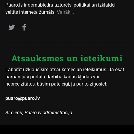
Puaro.lv ir domubiedru uzturēts, politikai un izklaidei
veltīts interneta žurnāls.
Vairāk...
Atsauksmes un ieteikumi
Labprāt uzklausīsim atsauksmes un ieteikumus. Ja esat
pamanījuši portāla darbībā kādas kļūdas vai
neprecizitātes, būsim pateicīgi, ja par to ziņosiet:
puaro@puaro.lv
Ar cieņu, Puaro.lv administrācija