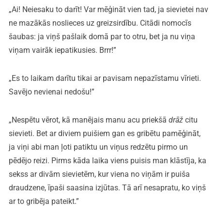
„Ai! Neiesaku to darīt! Var mēģināt vien tad, ja sievietei nav
ne mazākās noslieces uz greizsirdību. Citādi nomocīs
šaubas: ja viņš pašlaik domā par to otru, bet ja nu viņa
viņam vairāk iepatikusies. Brrr!”
„Es to laikam darītu tikai ar pavisam nepazīstamu vīrieti.
Savējo nevienai nedošu!”
„Nespētu vērot, kā manējais manu acu priekšā
drāž
citu
sievieti. Bet ar diviem puišiem gan es gribētu pamēģināt,
ja viņi abi man ļoti patiktu un viņus redzētu pirmo un
pēdējo reizi. Pirms kāda laika viens puisis man klāstīja, ka
sekss ar divām sievietēm, kur viena no viņām ir puiša
draudzene, īpaši saasina izjūtas. Tā arī nesapratu, ko viņš
ar to gribēja pateikt.”