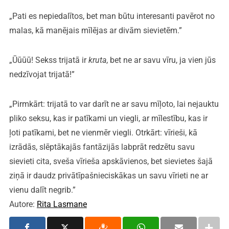
„Pati es nepiedalītos, bet man būtu interesanti pavērot no
malas, kā manējais mīlējas ar divām sievietēm.”
„Ūūūū! Sekss trijatā ir
kruta
, bet ne ar savu vīru, ja vien jūs
nedzīvojat trijatā!”
„Pirmkārt: trijatā to var darīt ne ar savu mīļoto, lai nejauktu
pliko seksu, kas ir patīkami un viegli, ar mīlestību, kas ir
ļoti patīkami, bet ne vienmēr viegli. Otrkārt: vīrieši, kā
izrādās, slēptākajās fantāzijās labprāt redzētu savu
sievieti cita, sveša vīrieša apskāvienos, bet sievietes šajā
ziņā ir daudz privātīpašnieciskākas un savu vīrieti ne ar
vienu dalīt negrib.”
Autore:
Rita Lasmane