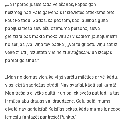
„Ja ir parādījusies tāda vēlēšanās, kāpēc gan
neizmēģināt! Pats galvenais ir sievietes attieksme pret
kaut ko tādu. Gadās, ka pēc tam, kad laulības gultā
pabijusi trešā sieviešu dzimuma persona, sieva
greizsirdības mākta moka vīru ar visādiem jautājumiem
no sērijas „vai viņa tev patika”, „vai tu gribētu viņu satikt
vēlreiz” utt., rezultātā vīrs neiztur
zāģēšanu
un izceļas
pamatīgs strīds.”
„Man no domas vien, ka viņš varētu mīlēties ar vēl kādu,
viss iekšā sagriežas otrādi. Nav svarīgi, kādā salikumā!
Man trešais cilvēks gultā ir un paliek svešs pat tad, ja tas
ir mūsu abu draugs vai draudzene. Galu galā, mums
divatā nav garlaicīgi! Kaislīgs sekss, kāds mums ir, nedod
iemeslu fantazēt par trešo! Punkts.”