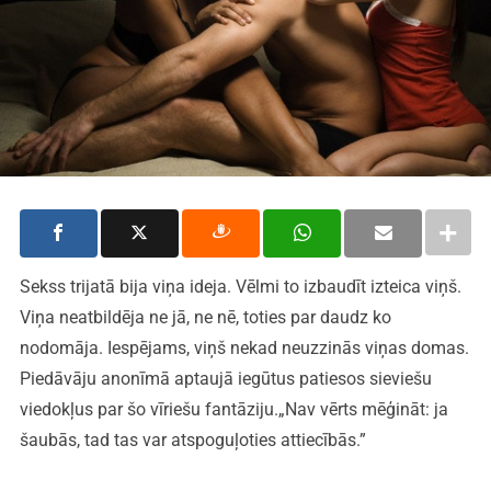
Sekss trijatā bija viņa ideja. Vēlmi to izbaudīt izteica viņš.
Viņa neatbildēja ne jā, ne nē, toties par daudz ko
nodomāja. Iespējams, viņš nekad neuzzinās viņas domas.
Piedāvāju anonīmā aptaujā iegūtus patiesos sieviešu
viedokļus par šo vīriešu fantāziju.„Nav vērts mēģināt: ja
šaubās, tad tas var atspoguļoties attiecībās.”