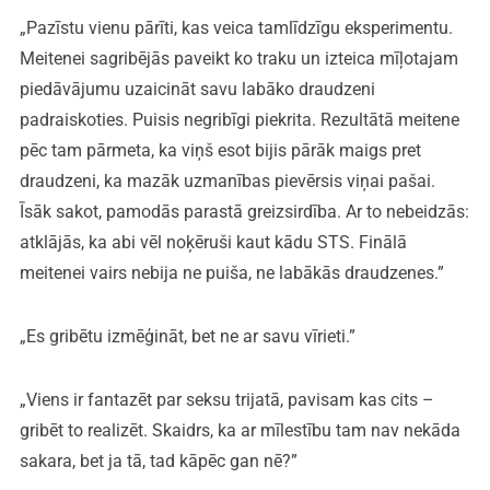
„Pazīstu vienu pārīti, kas veica tamlīdzīgu eksperimentu.
Meitenei sagribējās paveikt ko traku un izteica mīļotajam
piedāvājumu uzaicināt savu labāko draudzeni
padraiskoties. Puisis negribīgi piekrita. Rezultātā meitene
pēc tam pārmeta, ka viņš esot bijis pārāk maigs pret
draudzeni, ka mazāk uzmanības pievērsis viņai pašai.
Īsāk sakot, pamodās parastā greizsirdība. Ar to nebeidzās:
atklājās, ka abi vēl noķēruši kaut kādu STS. Finālā
meitenei vairs nebija ne puiša, ne labākās draudzenes.”
„Es gribētu izmēģināt, bet ne ar savu vīrieti.”
„Viens ir fantazēt par seksu trijatā, pavisam kas cits –
gribēt to realizēt. Skaidrs, ka ar mīlestību tam nav nekāda
sakara, bet ja tā, tad kāpēc gan nē?”