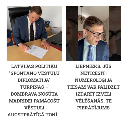
LATVIJAS POLITIĶU
LIEPNIEKS: JŪS
“SPONTĀNO VĒSTUĻU
NETICĒSIT!
DIPLOMĀTIJA”
NUMEROLOĢIJA
TURPINĀS –
TIEŠĀM VAR PALĪDZĒT
DOMBRAVA NOSŪTA
IZDARĪT IZVĒLI
MADRIDEI PAMĀCOŠU
VĒLĒŠANĀS. TE
VĒSTULI
PIERĀDĪJUMS
AUGSTPRĀTĪGĀ TONĪ...