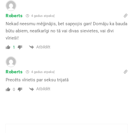
Roberts
4 gadus atpakaļ
Nekad neesmu mēģinājis, bet sapņojis gan! Domāju ka bauda
būtu abiem, neatkarīgi no tā vai divas sievietes, vai divi
vīrieši!
Atbildēt
1
Roberts
4 gadus atpakaļ
Precēts vīrietis par seksu trijatā
Atbildēt
0