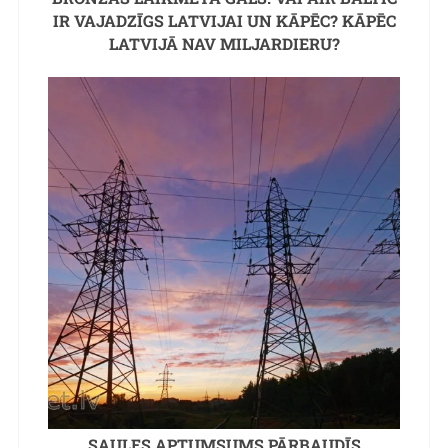
IR VAJADZĪGS LATVIJAI UN KĀPĒC? KĀPĒC
LATVIJĀ NAV MILJARDIERU?
SAULES APTUMSUMS PĀRBAUDĪS