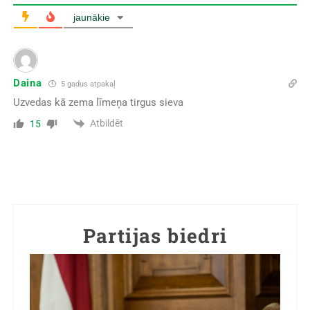
jaunākie
Daina
5 gadus atpakaļ
Uzvedas kā zema līmeņa tirgus sieva
Atbildēt
15
Partijas biedri