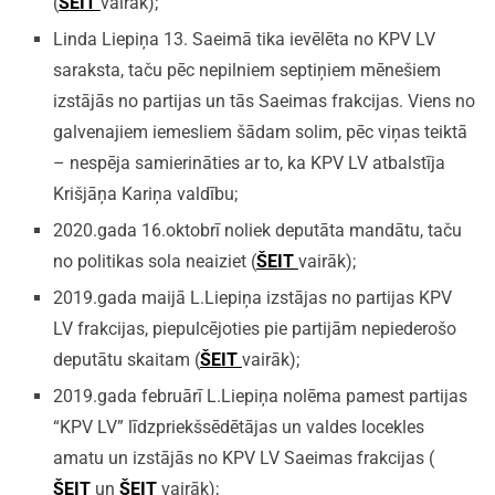
(
ŠEIT
vairāk);
Linda Liepiņa 13. Saeimā tika ievēlēta no KPV LV
saraksta, taču pēc nepilniem septiņiem mēnešiem
izstājās no partijas un tās Saeimas frakcijas. Viens no
galvenajiem iemesliem šādam solim, pēc viņas teiktā
– nespēja samierināties ar to, ka KPV LV atbalstīja
Krišjāņa Kariņa valdību;
2020.gada 16.oktobrī noliek deputāta mandātu, taču
no politikas sola neaiziet (
ŠEIT
vairāk);
2019.gada maijā L.Liepiņa izstājas no partijas KPV
LV frakcijas, piepulcējoties pie partijām nepiederošo
deputātu skaitam (
ŠEIT
vairāk);
2019.gada februārī L.Liepiņa nolēma pamest partijas
“KPV LV” līdzpriekšsēdētājas un valdes locekles
amatu un izstājās no KPV LV Saeimas frakcijas (
ŠEIT
un
ŠEIT
vairāk);