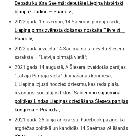
Debašu kultūra Saeimā: deputāte Liepiņa histēriski
bļauj uz Judinu – Puaro.lv
;
2022.gada 1.novembrī, 14.Saeimas pirmajā sēdē,
Liepiņa pirms zvēresta došanas noskaita Tēvreizi –
Puaro.lv
;
2022.gadā ievēlēta 14.Saeimā no tā dēvētā Šlesera
saraksta – “Latvija pirmajā vietā”;
2021.gada 14.augustā, A.Šlesera izveidotās partijas
“Latvija Pirmajā vietā” dibināšanas kongresā,
L.Liepiņa izjusti nodzied dziesmu, kas rada plašu
rezonansi sociālajos tīklos:
Sabiedrību sajūsmina
politiķes Lindas Liepiņas dziedāšana Šlesera partijas
kongresā – Puaro.lv
;
2021.gada 25.jūlijā ar ierakstu Facebook paziņo, ka
atgriežas politikā un kandidēs 14.Saeimas vēlēšanās