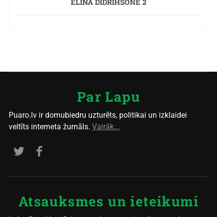
ELĪNA DIDRIHSONE 2
Par Lapu
Puaro.lv ir domubiedru uzturēts, politikai un izklaidei
veltīts interneta žurnāls.
Vairāk...
Atsauksmes un ieteikumi