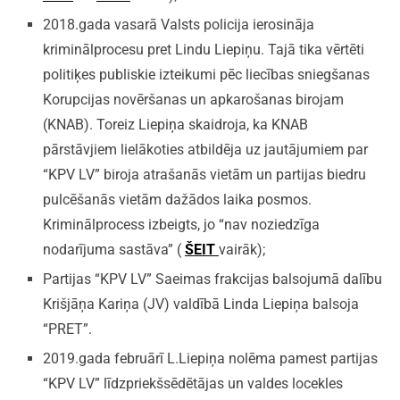
2018.gada vasarā Valsts policija ierosināja
kriminālprocesu pret Lindu Liepiņu. Tajā tika vērtēti
politiķes publiskie izteikumi pēc liecības sniegšanas
Korupcijas novēršanas un apkarošanas birojam
(KNAB). Toreiz Liepiņa skaidroja, ka KNAB
pārstāvjiem lielākoties atbildēja uz jautājumiem par
“KPV LV” biroja atrašanās vietām un partijas biedru
pulcēšanās vietām dažādos laika posmos.
Kriminālprocess izbeigts, jo “nav noziedzīga
nodarījuma sastāva” (
ŠEIT
vairāk);
Partijas “KPV LV” Saeimas frakcijas balsojumā dalību
Krišjāņa Kariņa (JV) valdībā Linda Liepiņa balsoja
“PRET”.
2019.gada februārī L.Liepiņa nolēma pamest partijas
“KPV LV” līdzpriekšsēdētājas un valdes locekles