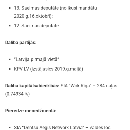
13. Saeimas deputāte (nolikusi mandātu
2020.g.16.oktobrī);
12. Saeimas deputāte
Dalība partijās:
“Latvija pirmajā vietā”
KPV LV (izstājusies 2019.g.maijā)
Dalība kapitālsabiedrībās:
SIA “Wok Rīga” – 284 daļas
(0.74934 %)
Pieredze menedžmentā:
SIA “Dentsu Aegis Network Latvia” – valdes loc.