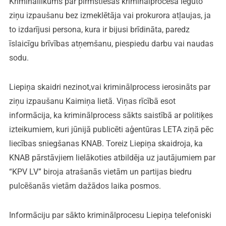
Krimināllikums par pirmstiesas kriminālprocesā iegūto
ziņu izpaušanu bez izmeklētāja vai prokurora atļaujas, ja
to izdarījusi persona, kura ir bijusi brīdināta, paredz
īslaicīgu brīvības atņemšanu, piespiedu darbu vai naudas
sodu.
Liepiņa skaidri nezinot,vai kriminālprocess ierosināts par
ziņu izpaušanu Kaimiņa lietā. Viņas rīcībā esot
informācija, ka kriminālprocess sākts saistībā ar politiķes
izteikumiem, kuri jūnijā publicēti aģentūras LETA ziņā pēc
liecības sniegšanas KNAB. Toreiz Liepiņa skaidroja, ka
KNAB pārstāvjiem lielākoties atbildēja uz jautājumiem par
“KPV LV” biroja atrašanās vietām un partijas biedru
pulcēšanās vietām dažādos laika posmos.
Informāciju par sākto kriminālprocesu Liepiņa telefoniski