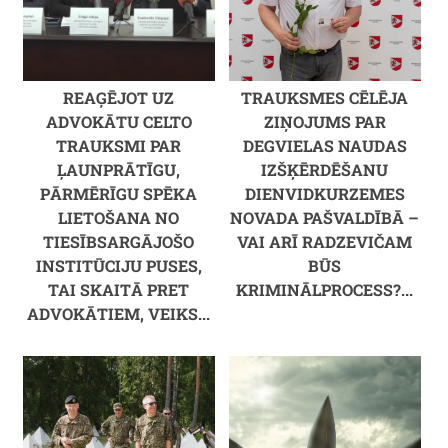
REAĢĒJOT UZ
TRAUKSMES CĒLĒJA
ADVOKĀTU CELTO
ZIŅOJUMS PAR
TRAUKSMI PAR
DEGVIELAS NAUDAS
ĻAUNPRĀTĪGU,
IZŠĶĒRDĒŠANU
PĀRMĒRĪGU SPĒKA
DIENVIDKURZEMES
LIETOŠANA NO
NOVADA PAŠVALDĪBĀ –
TIESĪBSARGĀJOŠO
VAI ARĪ RADZEVIČAM
INSTITŪCIJU PUSES,
BŪS
TAI SKAITĀ PRET
KRIMINĀLPROCESS?...
ADVOKĀTIEM, VEIKS...