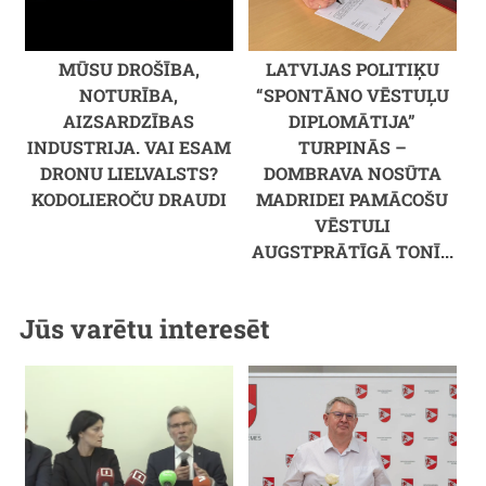
MŪSU DROŠĪBA,
LATVIJAS POLITIĶU
NOTURĪBA,
“SPONTĀNO VĒSTUĻU
AIZSARDZĪBAS
DIPLOMĀTIJA”
INDUSTRIJA. VAI ESAM
TURPINĀS –
DRONU LIELVALSTS?
DOMBRAVA NOSŪTA
KODOLIEROČU DRAUDI
MADRIDEI PAMĀCOŠU
VĒSTULI
AUGSTPRĀTĪGĀ TONĪ...
Jūs varētu interesēt