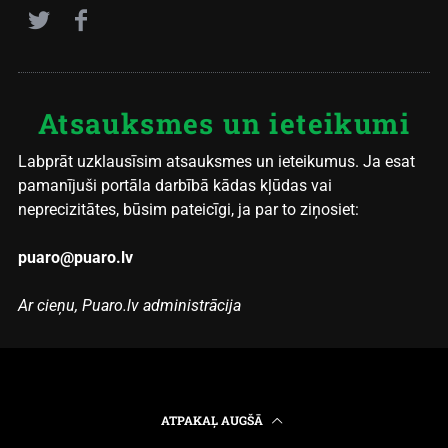
Atsauksmes un ieteikumi
Labprāt uzklausīsim atsauksmes un ieteikumus. Ja esat
pamanījuši portāla darbībā kādas kļūdas vai
neprecizitātes, būsim pateicīgi, ja par to ziņosiet:
puaro@puaro.lv
Ar cieņu, Puaro.lv administrācija
ATPAKAĻ AUGŠĀ