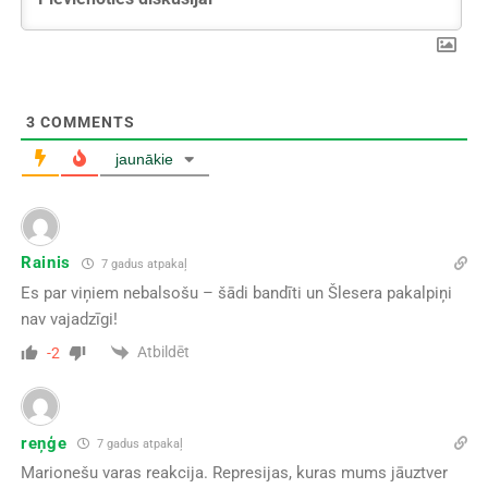
3
COMMENTS
jaunākie
Rainis
7 gadus atpakaļ
Es par viņiem nebalsošu – šādi bandīti un Šlesera pakalpiņi
nav vajadzīgi!
Atbildēt
-2
reņģe
7 gadus atpakaļ
Marionešu varas reakcija. Represijas, kuras mums jāuztver