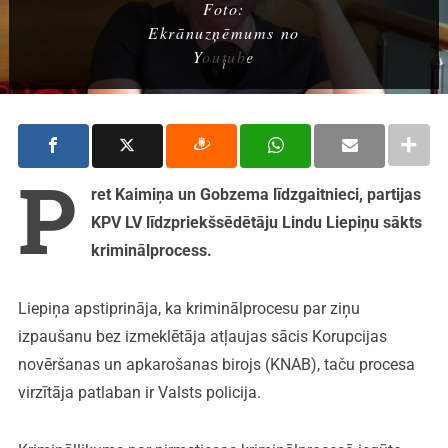
Foto:
Ekrānuzņēmums no
Youtube
P
ret Kaimiņa un Gobzema līdzgaitnieci, partijas
KPV LV līdzpriekšsēdētāju Lindu Liepiņu sākts
kriminālprocess.
Liepiņa apstiprināja, ka kriminālprocesu par ziņu
izpaušanu bez izmeklētāja atļaujas sācis Korupcijas
novēršanas un apkarošanas birojs (KNAB), taču procesa
virzītāja patlaban ir Valsts policija.