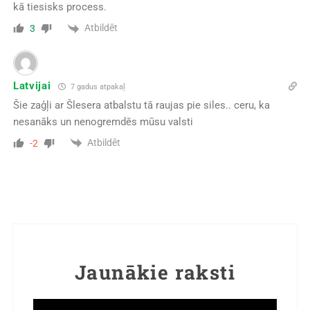
kā tiesisks process.
Atbildēt
3
Latvijai
7 gadus atpakaļ
Šie zaģļi ar Šlesera atbalstu tā raujas pie siles.. ceru, ka
nesanāks un nenogremdēs mūsu valsti
Atbildēt
-2
Jaunākie raksti