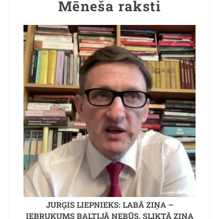
Mēneša raksti
JURĢIS LIEPNIEKS: LABĀ ZIŅA –
IEBRUKUMS BALTIJĀ NEBŪS. SLIKTĀ ZIŅA