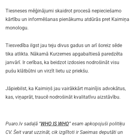
Tiesneses mēģinājumi skaidrot procesā nepieciešamo
kārtību un informēšanas pienākumu atdūrās pret Kaimiņa
monologu.
Tiesvedība ilgst jau teju divus gadus un arī šoreiz sēde
tika atlikta. Nākamā Kurzemes apgabaltiesā paredzēta
janvārī. Ir cerības, ka beidzot izdosies nodrošināt visu
pušu klātbūtni un virzīt lietu uz priekšu.
Jāpiebilst, ka Kaimiņš jau vairākkārt mainījis advokātus,
kas, viņaprāt, traucē nodrošināt kvalitatīvu aizstāvību.
Puaro.lv sadaļā “
WHO IS WHO
” esam apkopojuši politiķu
CV. Šeit varat uzzināt, cik izglītoti ir Saeimas deputāti un