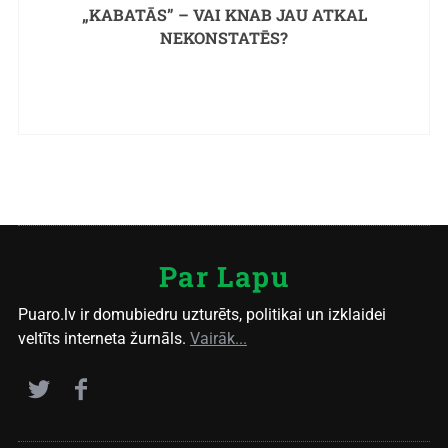
„KABATĀS” – VAI KNAB JAU ATKAL
NEKONSTATĒS?
Par Lapu
Puaro.lv ir domubiedru uzturēts, politikai un izklaidei
veltīts interneta žurnāls.
Vairāk...