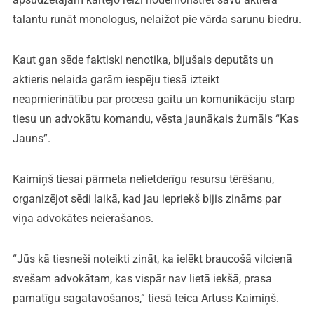
talantu runāt monologus, nelaižot pie vārda sarunu biedru.
Kaut gan sēde faktiski nenotika, bijušais deputāts un
aktieris nelaida garām iespēju tiesā izteikt
neapmierinātību par procesa gaitu un komunikāciju starp
tiesu un advokātu komandu, vēsta jaunākais žurnāls “Kas
Jauns”.
Kaimiņš tiesai pārmeta nelietderīgu resursu tērēšanu,
organizējot sēdi laikā, kad jau iepriekš bijis zināms par
viņa advokātes neierašanos.
“Jūs kā tiesneši noteikti zināt, ka ielēkt braucošā vilcienā
svešam advokātam, kas vispār nav lietā iekšā, prasa
pamatīgu sagatavošanos,” tiesā teica Artuss Kaimiņš.