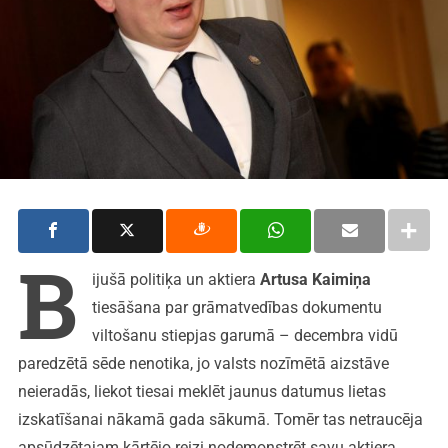
B
ijušā politiķa un aktiera
Artusa Kaimiņa
tiesāšana par grāmatvedības dokumentu
viltošanu stiepjas garumā – decembra vidū
paredzētā sēde nenotika, jo valsts nozīmētā aizstāve
neieradās, liekot tiesai meklēt jaunus datumus lietas
izskatīšanai nākamā gada sākumā. Tomēr tas netraucēja
apsūdzētajam kārtējo reizi nodemonstrēt savu aktiera