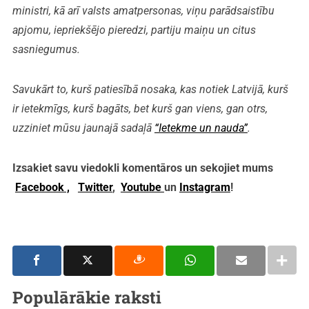
ministri, kā arī valsts amatpersonas, viņu parādsaistību
apjomu, iepriekšējo pieredzi, partiju maiņu un citus
sasniegumus.
Savukārt to, kurš patiesībā nosaka, kas notiek Latvijā, kurš
ir ietekmīgs, kurš bagāts, bet kurš gan viens, gan otrs,
uzziniet mūsu jaunajā sadaļā
“Ietekme un nauda”
.
Izsakiet savu viedokli komentāros un sekojiet mums
Facebook ,
Twitter
,
Youtube
un
Instagram
!
Populārākie raksti