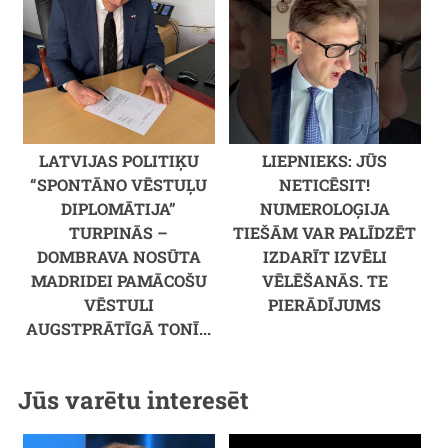
LATVIJAS POLITIĶU
LIEPNIEKS: JŪS
“SPONTĀNO VĒSTUĻU
NETICĒSIT!
DIPLOMĀTIJA”
NUMEROLOĢIJA
TURPINĀS –
TIEŠĀM VAR PALĪDZĒT
DOMBRAVA NOSŪTA
IZDARĪT IZVĒLI
MADRIDEI PAMĀCOŠU
VĒLĒŠANĀS. TE
VĒSTULI
PIERĀDĪJUMS
AUGSTPRĀTĪGĀ TONĪ...
Jūs varētu interesēt