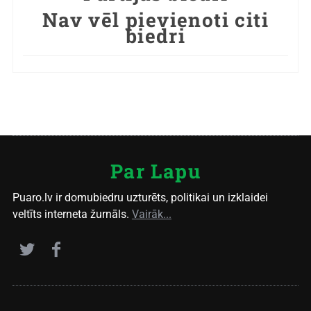
Nav vēl pievienoti citi
biedri
Par Lapu
Puaro.lv ir domubiedru uzturēts, politikai un izklaidei
veltīts interneta žurnāls.
Vairāk...