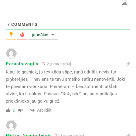
7
COMMENTS
jaunākie
Parasts zaglis
2 gadus atpakaļ
Klau, jelgavniek, ja tev kāda sāpe, runā atklāti, nevis tur
piņķerējies – neviens te tavu smalko satīru nenovērtē. Joki
te pavisam vienkārši. Piemēram – beidzot menti atklāti
atzīst, ka ir cūkas. Pasauc: “Ruk, ruk!” un, pats policijas
priekšnieks jau galvu griež.
Atbildēt
5
Mūžīgi Nemirstīgais
2 gadus atpakaļ