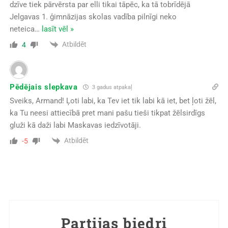
dzīve tiek pārvērsta par elli tikai tāpēc, ka tā tobrīdējā
Jelgavas 1. ģimnāzijas skolas vadība pilnīgi neko
neteica
…
lasīt vēl »
Atbildēt
4
Pēdējais slepkava
3 gadus atpakaļ
Sveiks, Armand! Ļoti labi, ka Tev iet tik labi kā iet, bet ļoti žēl,
ka Tu neesi attiecībā pret mani pašu tieši tikpat žēlsirdīgs
gluži kā daži labi Maskavas iedzīvotāji.
Atbildēt
-5
Partijas biedri