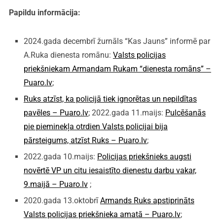
Papildu informācija:
2024.gada decembrī žurnāls “Kas Jauns” informē par
A.Ruka dienesta romānu:
Valsts policijas
priekšniekam Armandam Rukam “dienesta romāns” –
Puaro.lv
;
Ruks atzīst, ka policijā tiek ignorētas un nepildītas
pavēles – Puaro.lv
; 2022.gada 11.maijs:
Pulcēšanās
pie pieminekļa otrdien Valsts policijai bija
pārsteigums, atzīst Ruks – Puaro.lv
;
2022.gada 10.maijs:
Policijas priekšnieks augsti
novērtē VP un citu iesaistīto dienestu darbu vakar,
9.maijā – Puaro.lv
;
2020.gada 13.oktobrī
Armands Ruks apstiprināts
Valsts policijas priekšnieka amatā – Puaro.lv
;