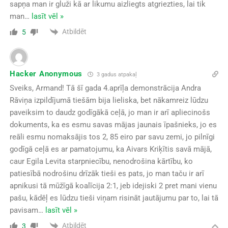
sapņa man ir gluži kā ar likumu aizliegts atgriezties, lai tik
man
…
lasīt vēl »
Atbildēt
5
Hacker Anonymous
3 gadus atpakaļ
Sveiks, Armand! Tā šī gada 4.aprīļa demonstrācija Andra
Rāviņa izpildījumā tiešām bija lieliska, bet nākamreiz lūdzu
paveiksim to daudz godīgākā ceļā, jo man ir arī apliecinošs
dokuments, ka es esmu savas mājas jaunais īpašnieks, jo es
reāli esmu nomaksājis tos 2, 85 eiro par savu zemi, jo pilnīgi
godīgā ceļā es ar pamatojumu, ka Aivars Kriķītis savā mājā,
caur Egila Levita starpniecību, nenodrošina kārtību, ko
patiesībā nodrošinu drīzāk tieši es pats, jo man taču ir arī
apnikusi tā mūžīgā koalīcija 2:1, jeb idejiski 2 pret mani vienu
pašu, kādēļ es lūdzu tieši viņam risināt jautājumu par to, lai tā
pavisam
…
lasīt vēl »
Atbildēt
3