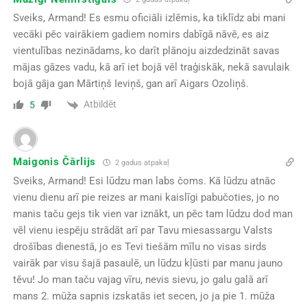
Sveiks, Armand! Es esmu oficiāli izlēmis, ka tiklīdz abi mani
vecāki pēc vairākiem gadiem nomirs dabīgā nāvē, es aiz
vientulības nezinādams, ko darīt plānoju aizdedzināt savas
mājas gāzes vadu, kā arī iet bojā vēl traģiskāk, nekā savulaik
bojā gāja gan Mārtiņš Ieviņš, gan arī Aigars Ozoliņš.
Atbildēt
5
Maigonis Čārlijs
2 gadus atpakaļ
Sveiks, Armand! Esi lūdzu man labs čoms. Kā lūdzu atnāc
vienu dienu arī pie reizes ar mani kaislīgi pabučoties, jo no
manis taču gejs tik vien var iznākt, un pēc tam lūdzu dod man
vēl vienu iespēju strādāt arī par Tavu miesassargu Valsts
drošības dienestā, jo es Tevi tiešām mīlu no visas sirds
vairāk par visu šajā pasaulē, un lūdzu kļūsti par manu jauno
tēvu! Jo man taču vajag vīru, nevis sievu, jo galu galā arī
mans 2. mūža sapnis izskatās iet secen, jo ja pie 1. mūža