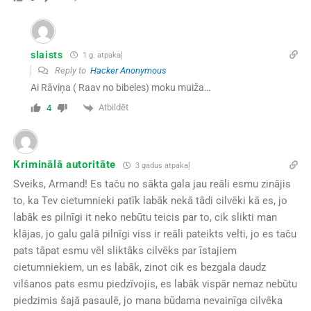
slaists
1 g. atpakaļ
Reply to
Hacker Anonymous
Ai Rāviņa ( Raav no bibeles) moku muiža…
Atbildēt
4
Kriminālā autoritāte
3 gadus atpakaļ
Sveiks, Armand! Es taču no sākta gala jau reāli esmu zinājis
to, ka Tev cietumnieki patīk labāk nekā tādi cilvēki kā es, jo
labāk es pilnīgi it neko nebūtu teicis par to, cik slikti man
klājas, jo galu galā pilnīgi viss ir reāli pateikts velti, jo es taču
pats tāpat esmu vēl sliktāks cilvēks par īstajiem
cietumniekiem, un es labāk, zinot cik es bezgala daudz
vilšanos pats esmu piedzīvojis, es labāk vispār nemaz nebūtu
piedzimis šajā pasaulē, jo mana būdama nevainīga cilvēka