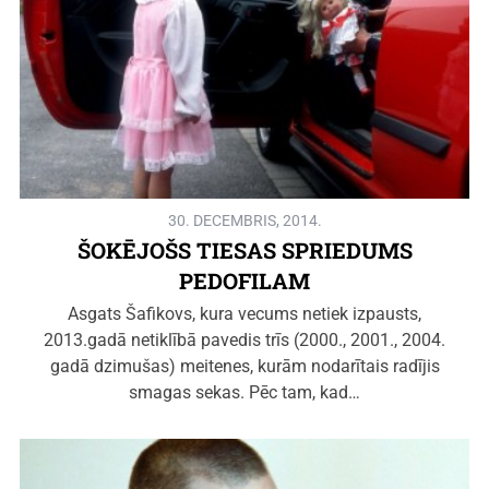
30. DECEMBRIS, 2014.
ŠOKĒJOŠS TIESAS SPRIEDUMS
PEDOFILAM
Asgats Šafikovs, kura vecums netiek izpausts,
2013.gadā netiklībā pavedis trīs (2000., 2001., 2004.
gadā dzimušas) meitenes, kurām nodarītais radījis
smagas sekas. Pēc tam, kad…