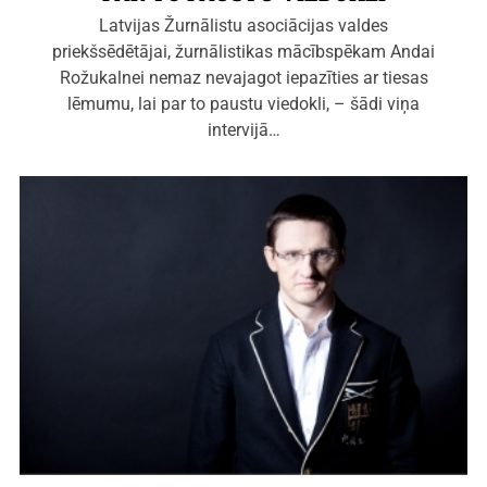
Latvijas Žurnālistu asociācijas valdes
priekšsēdētājai, žurnālistikas mācībspēkam Andai
Rožukalnei nemaz nevajagot iepazīties ar tiesas
lēmumu, lai par to paustu viedokli, – šādi viņa
intervijā…