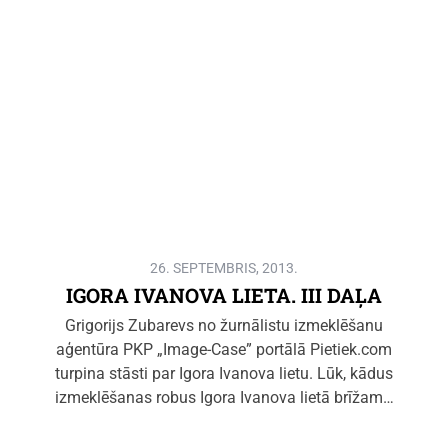
26. SEPTEMBRIS, 2013.
IGORA IVANOVA LIETA. III DAĻA
Grigorijs Zubarevs no žurnālistu izmeklēšanu
aģentūra PKP „Image-Case” portālā Pietiek.com
turpina stāsti par Igora Ivanova lietu. Lūk, kādus
izmeklēšanas robus Igora Ivanova lietā brīžam…