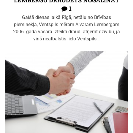
LEMBERGU DRAUDĒTS NOGALINĀT
1
Gaišā dienas laikā Rīgā, netālu no Brīvības
pieminekļa, Ventspils mēram Aivaram Lembergam
2006. gada vasarā izteikti draudi atņemt dzīvību, ja
viņš neatbalstīs lielo Ventspils…