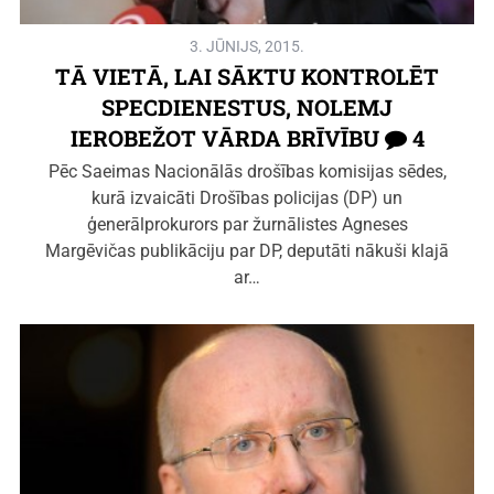
3. JŪNIJS, 2015.
TĀ VIETĀ, LAI SĀKTU KONTROLĒT
SPECDIENESTUS, NOLEMJ
IEROBEŽOT VĀRDA BRĪVĪBU
4
Pēc Saeimas Nacionālās drošības komisijas sēdes,
kurā izvaicāti Drošības policijas (DP) un
ģenerālprokurors par žurnālistes Agneses
Margēvičas publikāciju par DP, deputāti nākuši klajā
ar…