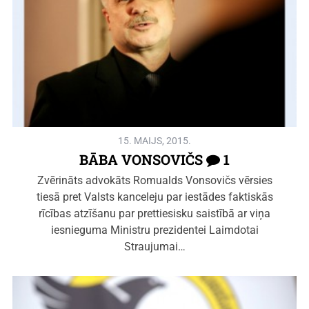
15. MAIJS, 2015.
BĀBA VONSOVIČS
1
Zvērināts advokāts Romualds Vonsovičs vērsies
tiesā pret Valsts kanceleju par iestādes faktiskās
rīcības atzīšanu par prettiesisku saistībā ar viņa
iesnieguma Ministru prezidentei Laimdotai
Straujumai…