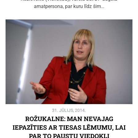
amatpersona, par kuru līdz šim…
31. JŪLIJS, 2014.
ROŽUKALNE: MAN NEVAJAG
IEPAZĪTIES AR TIESAS LĒMUMU, LAI
PAR TO PAUSTU VIEDOKLI