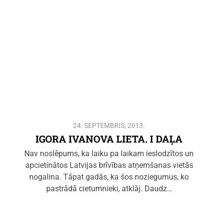
24. SEPTEMBRIS, 2013.
IGORA IVANOVA LIETA. I DAĻA
Nav noslēpums, ka laiku pa laikam ieslodzītos un
apcietinātos Latvijas brīvības atņemšanas vietās
nogalina. Tāpat gadās, ka šos noziegumus, ko
pastrādā cietumnieki, atklāj. Daudz…