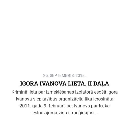
25. SEPTEMBRIS, 2013.
IGORA IVANOVA LIETA. II DAĻA
Krimināllieta par izmeklēšanas izolatorā esošā Igora
Ivanova slepkavības organizāciju tika ierosināta
2011. gada 9. februārī, bet Ivanovs par to, ka
ieslodzījumā viņu ir mēģinājuši…