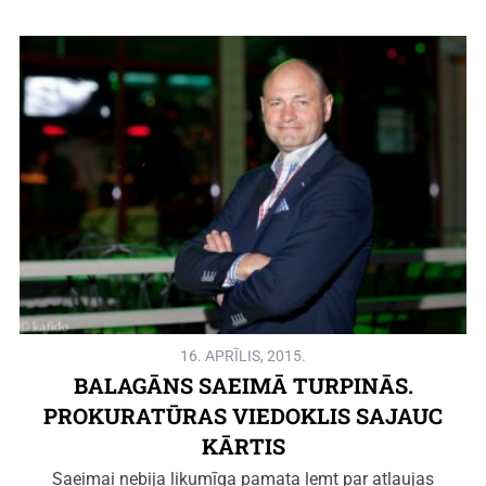
16. APRĪLIS, 2015.
BALAGĀNS SAEIMĀ TURPINĀS.
PROKURATŪRAS VIEDOKLIS SAJAUC
KĀRTIS
Saeimai nebija likumīga pamata lemt par atļaujas