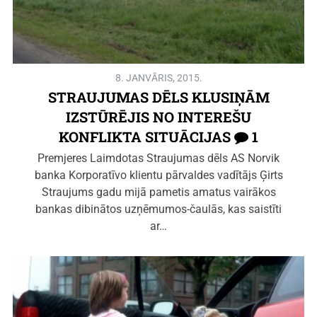
8. JANVĀRIS, 2015.
STRAUJUMAS DĒLS KLUSIŅĀM
IZSTŪRĒJIS NO INTEREŠU
KONFLIKTA SITUĀCIJAS
1
Premjeres Laimdotas Straujumas dēls AS Norvik
banka Korporatīvo klientu pārvaldes vadītājs Ģirts
Straujums gadu mijā pametis amatus vairākos
bankas dibinātos uzņēmumos-čaulās, kas saistīti
ar…