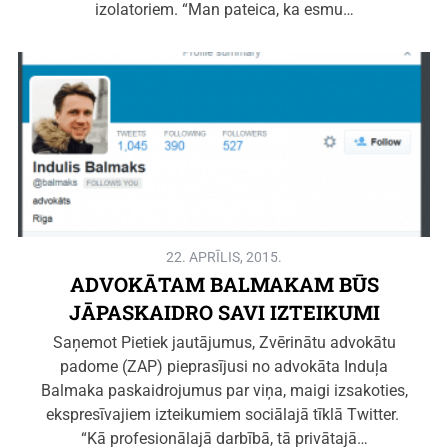
izolatoriem. “Man pateica, ka esmu…
22. APRĪLIS, 2015.
ADVOKĀTAM BALMAKAM BŪS
JĀPASKAIDRO SAVI IZTEIKUMI
Saņemot Pietiek jautājumus, Zvērinātu advokātu
padome (ZAP) pieprasījusi no advokāta Induļa
Balmaka paskaidrojumus par viņa, maigi izsakoties,
ekspresīvajiem izteikumiem sociālajā tīklā Twitter.
“Kā profesionālajā darbībā, tā privātajā…