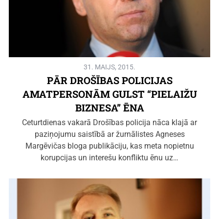
31. MAIJS, 2015.
PĀR DROŠĪBAS POLICIJAS
AMATPERSONĀM GULST “PIELAIŽU
BIZNESA” ĒNA
Ceturtdienas vakarā Drošības policija nāca klajā ar
paziņojumu saistībā ar žurnālistes Agneses
Margēvičas bloga publikāciju, kas meta nopietnu
korupcijas un interešu konfliktu ēnu uz…