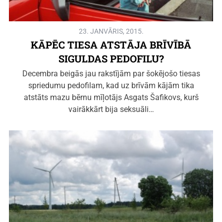
23. JANVĀRIS, 2015.
KĀPĒC TIESA ATSTĀJA BRĪVĪBĀ
SIGULDAS PEDOFILU?
Decembra beigās jau rakstījām par šokējošo tiesas
spriedumu pedofilam, kad uz brīvām kājām tika
atstāts mazu bērnu mīļotājs Asgats Šafikovs, kurš
vairākkārt bija seksuāli…