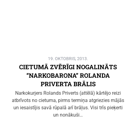
19. OKTOBRIS, 2013.
CIETUMĀ ZVĒRĪGI NOGALINĀTS
“NARKOBARONA” ROLANDA
PRIVERTA BRĀLIS
Narkokurjers Rolands Priverts (attēlā) kārtējo reizi
atbrīvots no cietuma, pirms termiņa atgriezies mājās
un iesaistījis savā rūpalā arī brāļus. Visi trīs pieķerti
un nonākuši…