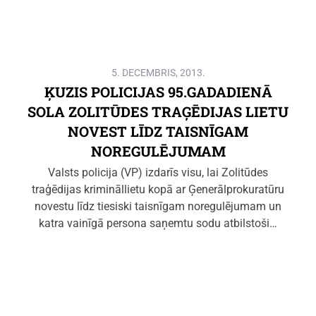
5. DECEMBRIS, 2013.
ĶUZIS POLICIJAS 95.GADADIENĀ
SOLA ZOLITŪDES TRAĢĒDIJAS LIETU
NOVEST LĪDZ TAISNĪGAM
NOREGULĒJUMAM
Valsts policija (VP) izdarīs visu, lai Zolitūdes
traģēdijas krimināllietu kopā ar Ģenerālprokuratūru
novestu līdz tiesiski taisnīgam noregulējumam un
katra vainīgā persona saņemtu sodu atbilstoši…