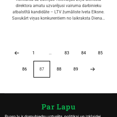
direktora amatu uzvarējusi vairuma darbinieku
atbalstītā kandidāte – LTV žurnāliste Iveta Elksne.
Savukārt viņas konkurentiem no laikraksta Diena…
1
…
83
84
85
86
87
88
89
Par Lapu
Puaro.lv ir domubiedru uzturēts, politikai un izklaidei