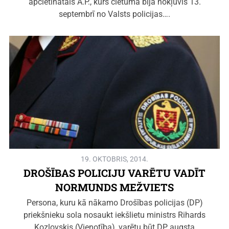
apcietinātais A.P., kurš cietumā bija nokļuvis 13.
septembrī no Valsts policijas….
19. OKTOBRIS, 2014.
DROŠĪBAS POLICIJU VARĒTU VADĪT
NORMUNDS MEŽVIETS
Persona, kuru kā nākamo Drošības policijas (DP)
priekšnieku sola nosaukt iekšlietu ministrs Rihards
Kozlovskis (Vienotība), varētu būt DP augsta