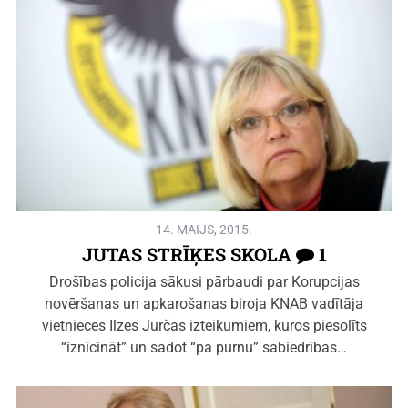
14. MAIJS, 2015.
JUTAS STRĪĶES SKOLA
1
Drošības policija sākusi pārbaudi par Korupcijas
novēršanas un apkarošanas biroja KNAB vadītāja
vietnieces Ilzes Jurčas izteikumiem, kuros piesolīts
“iznīcināt” un sadot “pa purnu” sabiedrības…