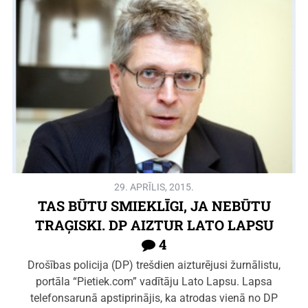
29. APRĪLIS, 2015.
TAS BŪTU SMIEKLĪGI, JA NEBŪTU
TRAĢISKI. DP AIZTUR LATO LAPSU
4
Drošības policija (DP) trešdien aizturējusi žurnālistu,
portāla “Pietiek.com” vadītāju Lato Lapsu. Lapsa
telefonsarunā apstiprinājis, ka atrodas vienā no DP