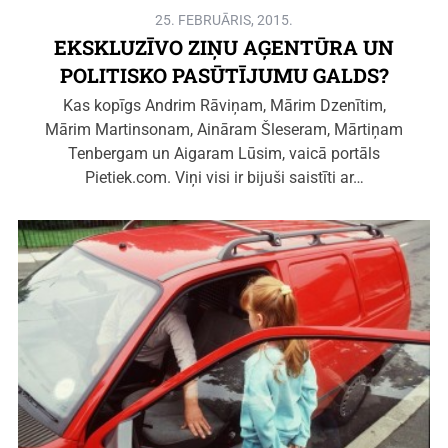
25. FEBRUĀRIS, 2015.
EKSKLUZĪVO ZIŅU AĢENTŪRA UN
POLITISKO PASŪTĪJUMU GALDS?
Kas kopīgs Andrim Rāviņam, Mārim Dzenītim,
Mārim Martinsonam, Aināram Šleseram, Mārtiņam
Tenbergam un Aigaram Lūsim, vaicā portāls
Pietiek.com. Viņi visi ir bijuši saistīti ar…