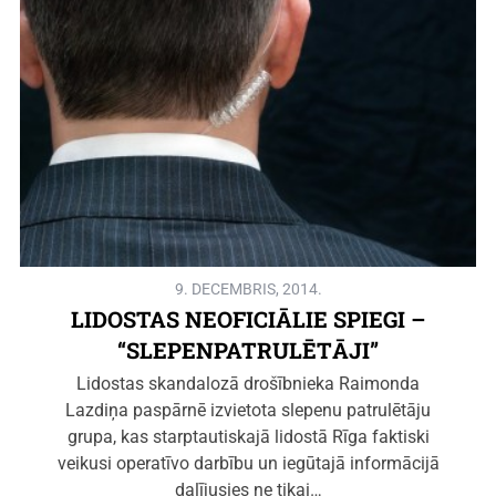
9. DECEMBRIS, 2014.
LIDOSTAS NEOFICIĀLIE SPIEGI –
“SLEPENPATRULĒTĀJI”
Lidostas skandalozā drošībnieka Raimonda
Lazdiņa paspārnē izvietota slepenu patrulētāju
grupa, kas starptautiskajā lidostā Rīga faktiski
veikusi operatīvo darbību un iegūtajā informācijā
dalījusies ne tikai…