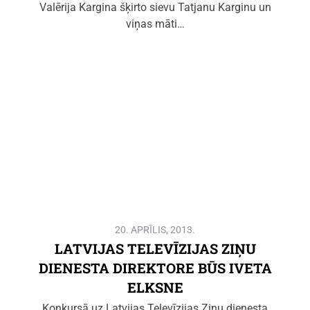
Valērija Kargina šķirto sievu Tatjanu Karginu un
viņas māti…
20. APRĪLIS, 2013.
LATVIJAS TELEVĪZIJAS ZIŅU
DIENESTA DIREKTORE BŪS IVETA
ELKSNE
Konkursā uz Latvijas Televīzijas Ziņu dienesta