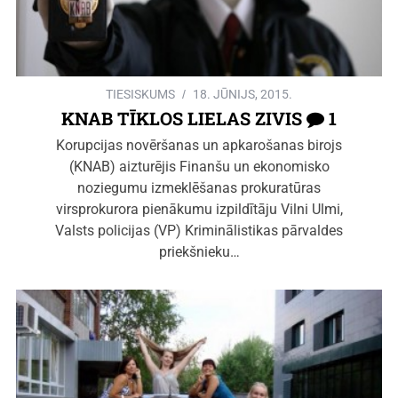
TIESISKUMS
18. JŪNIJS, 2015.
KNAB TĪKLOS LIELAS ZIVIS
1
Korupcijas novēršanas un apkarošanas birojs
(KNAB) aizturējis Finanšu un ekonomisko
noziegumu izmeklēšanas prokuratūras
virsprokurora pienākumu izpildītāju Vilni Ulmi,
Valsts policijas (VP) Kriminālistikas pārvaldes
priekšnieku…