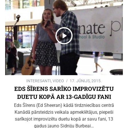
INTERESANTI
,
VIDEO
17. JŪNIJS, 2015.
EDS ŠĪRENS SARĪKO IMPROVIZĒTU
DUETU KOPĀ AR 13-GADĪGU FANI
Eds Šīrens (Ed Sheeran) kādā tirdzniecības centrā
Kanādā pārsteidzis veikala apmeklētājus, piepeši
sarīkojot improvizētu duetu kopā ar savu fani, 13
gadus jauno Sidniju Burbeai…