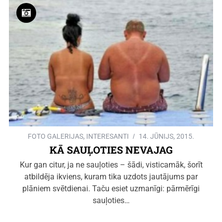
FOTO GALERIJAS
,
INTERESANTI
14. JŪNIJS, 2015.
KĀ SAUĻOTIES NEVAJAG
Kur gan citur, ja ne sauļoties – šādi, visticamāk, šorīt
atbildēja ikviens, kuram tika uzdots jautājums par
plāniem svētdienai. Taču esiet uzmanīgi: pārmērīgi
sauļoties…