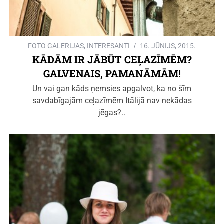
FOTO GALERIJAS
,
INTERESANTI
16. JŪNIJS, 2015.
KĀDĀM IR JĀBŪT CEĻAZĪMĒM?
GALVENAIS, PAMANĀMĀM!
Un vai gan kāds ņemsies apgalvot, ka no šīm
savdabīgajām ceļazīmēm Itālijā nav nekādas
jēgas?..