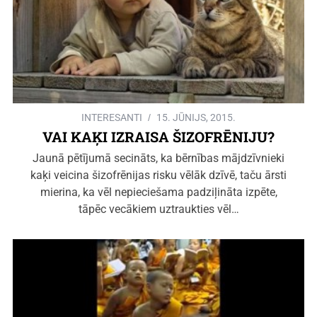
INTERESANTI
15. JŪNIJS, 2015.
VAI KAĶI IZRAISA ŠIZOFRĒNIJU?
Jaunā pētījumā secināts, ka bērnības mājdzīvnieki
kaķi veicina šizofrēnijas risku vēlāk dzīvē, taču ārsti
mierina, ka vēl nepieciešama padziļināta izpēte,
tāpēc vecākiem uztraukties vēl…