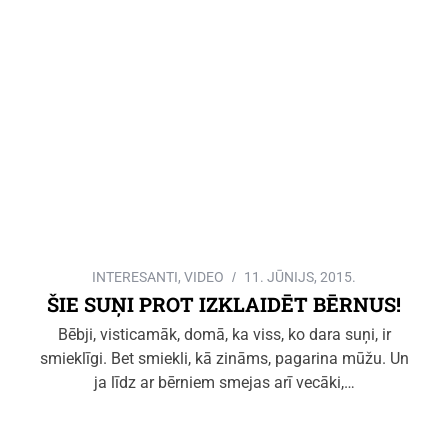
INTERESANTI
,
VIDEO
11. JŪNIJS, 2015.
ŠIE SUŅI PROT IZKLAIDĒT BĒRNUS!
Bēbji, visticamāk, domā, ka viss, ko dara suņi, ir
smieklīgi. Bet smiekli, kā zināms, pagarina mūžu. Un
ja līdz ar bērniem smejas arī vecāki,…