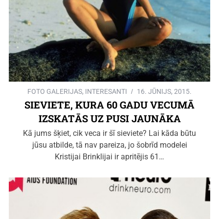
FOTO GALERIJAS
,
INTERESANTI
16. JŪNIJS, 2015.
SIEVIETE, KURA 60 GADU VECUMĀ
IZSKATĀS UZ PUSI JAUNĀKA
Kā jums šķiet, cik veca ir šī sieviete? Lai kāda būtu
jūsu atbilde, tā nav pareiza, jo šobrīd modelei
Kristijai Brinklijai ir apritējis 61…