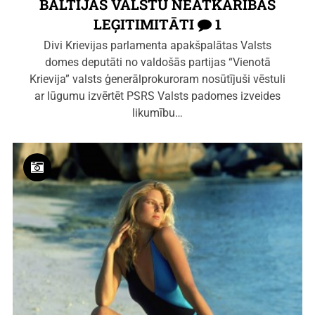
BALTIJAS VALSTU NEATKARĪBAS
LEĢITIMITĀTI
1
Divi Krievijas parlamenta apakšpalātas Valsts
domes deputāti no valdošās partijas “Vienotā
Krievija” valsts ģenerālprokuroram nosūtījuši vēstuli
ar lūgumu izvērtēt PSRS Valsts padomes izveides
likumību…