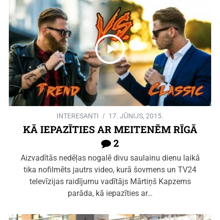
INTERESANTI
17. JŪNIJS, 2015.
KĀ IEPAZĪTIES AR MEITENĒM RĪGĀ
2
Aizvadītās nedēļas nogalē divu saulainu dienu laikā
tika nofilmēts jautrs video, kurā šovmens un TV24
televīzijas raidījumu vadītājs Mārtiņš Kapzems
parāda, kā iepazīties ar…