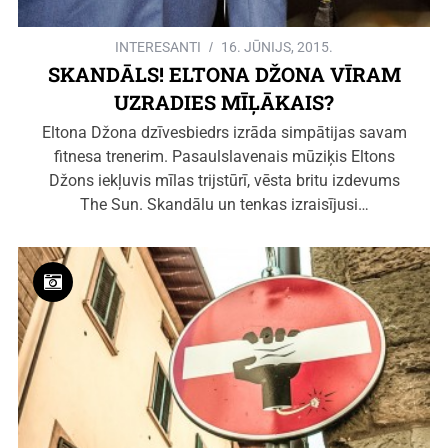
INTERESANTI
16. JŪNIJS, 2015.
SKANDĀLS! ELTONA DŽONA VĪRAM
UZRADIES MĪĻĀKAIS?
Eltona Džona dzīvesbiedrs izrāda simpātijas savam
fitnesa trenerim. Pasaulslavenais mūziķis Eltons
Džons iekļuvis mīlas trijstūrī, vēsta britu izdevums
The Sun. Skandālu un tenkas izraisījusi…