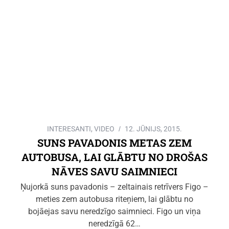
INTERESANTI
,
VIDEO
12. JŪNIJS, 2015.
SUNS PAVADONIS METAS ZEM
AUTOBUSA, LAI GLĀBTU NO DROŠAS
NĀVES SAVU SAIMNIECI
Ņujorkā suns pavadonis – zeltainais retrīvers Figo –
meties zem autobusa riteņiem, lai glābtu no
bojāejas savu neredzīgo saimnieci. Figo un viņa
neredzīgā 62…