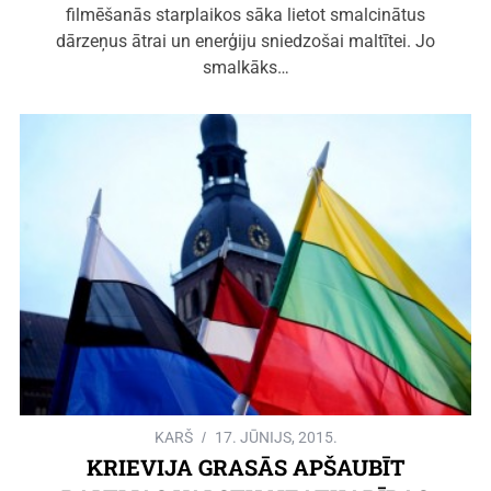
filmēšanās starplaikos sāka lietot smalcinātus
dārzeņus ātrai un enerģiju sniedzošai maltītei. Jo
smalkāks…
KARŠ
17. JŪNIJS, 2015.
KRIEVIJA GRASĀS APŠAUBĪT