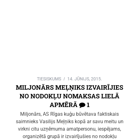
TIESISKUMS
14. JŪNIJS, 2015.
MILJONĀRS MEĻŅIKS IZVAIRĪJIES
NO NODOKĻU NOMAKSAS LIELĀ
APMĒRĀ
1
Miljonārs, AS Rīgas kuģu būvētava faktiskais
saimnieks Vasilijs Meļņiks kopā ar savu meitu un
virkni citu uzņēmuma amatpersonu, iespējams,
organizētā grupā ir izvairījušies no nodokļu