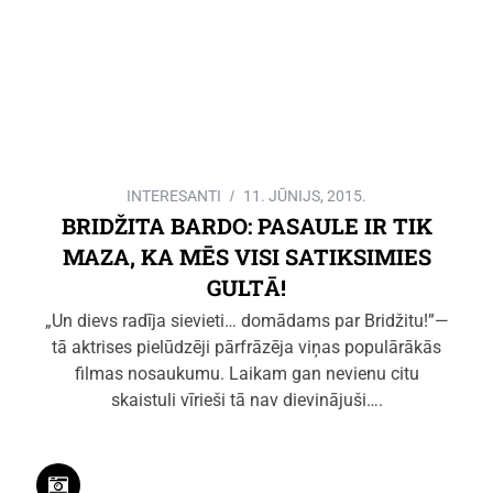
INTERESANTI
11. JŪNIJS, 2015.
BRIDŽITA BARDO: PASAULE IR TIK
MAZA, KA MĒS VISI SATIKSIMIES
GULTĀ!
„Un dievs radīja sievieti… domādams par Bridžitu!”—
tā aktrises pielūdzēji pārfrāzēja viņas populārākās
filmas nosaukumu. Laikam gan nevienu citu
skaistuli vīrieši tā nav dievinājuši….