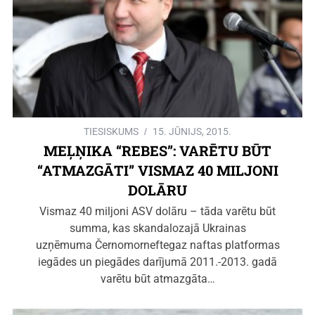
TIESISKUMS
15. JŪNIJS, 2015.
MEĻŅIKA “REBES”: VARĒTU BŪT
“ATMAZGĀTI” VISMAZ 40 MILJONI
DOLĀRU
Vismaz 40 miljoni ASV dolāru – tāda varētu būt
summa, kas skandalozajā Ukrainas
uzņēmuma Černomorneftegaz naftas platformas
iegādes un piegādes darījumā 2011.-2013. gadā
varētu būt atmazgāta…