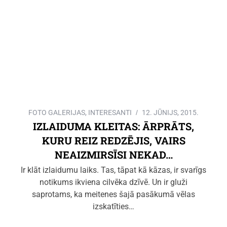
FOTO GALERIJAS
,
INTERESANTI
12. JŪNIJS, 2015.
IZLAIDUMA KLEITAS: ĀRPRĀTS,
KURU REIZ REDZĒJIS, VAIRS
NEAIZMIRSĪSI NEKAD…
Ir klāt izlaidumu laiks. Tas, tāpat kā kāzas, ir svarīgs
notikums ikviena cilvēka dzīvē. Un ir gluži
saprotams, ka meitenes šajā pasākumā vēlas
izskatīties…