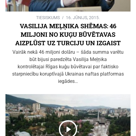
TIESISKUMS
16. JŪNIJS, 2015.
VASILIJA MEĻŅIKA SHĒMAS: 46
MILJONI NO KUĢU BŪVĒTAVAS
AIZPLŪST UZ TURCIJU UN IZGAIST
Vairāk nekā 46 miljoni dolāru – šāda summa varētu
būt bijusi paredzēta Vasilija Meļņika
kontrolētajai Rīgas kuģu būvētavai par faktisko
starpniecību koruptīvajā Ukrainas naftas platformas
iegādes…