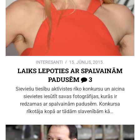
INTERESANTI
15. JŪNIJS, 2015.
LAIKS LEPOTIES AR SPALVAINĀM
PADUSĒM
3
Sieviešu tiesību aktīvistes rīko konkursu un aicina
sievietes iesūtīt savas fotogrāfijas, kurās ir
redzamas ar spalvainām padusēm. Konkursa
rīkotāja kopā ar tādām slavenībām kā…