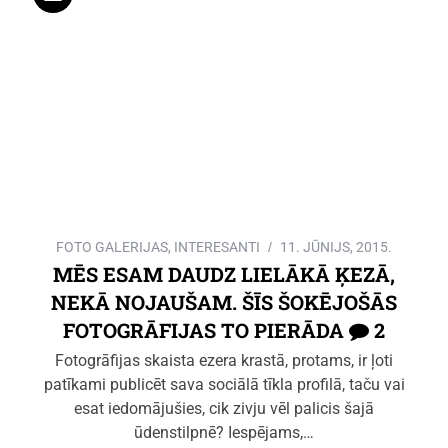
FOTO GALERIJAS
,
INTERESANTI
11. JŪNIJS, 2015.
MĒS ESAM DAUDZ LIELĀKĀ ĶEZĀ,
NEKĀ NOJAUŠAM. ŠĪS ŠOKĒJOŠĀS
FOTOGRĀFIJAS TO PIERĀDA
2
Fotogrāfijas skaista ezera krastā, protams, ir ļoti
patīkami publicēt sava sociālā tīkla profilā, taču vai
esat iedomājušies, cik zivju vēl palicis šajā
ūdenstilpnē? Iespējams,…