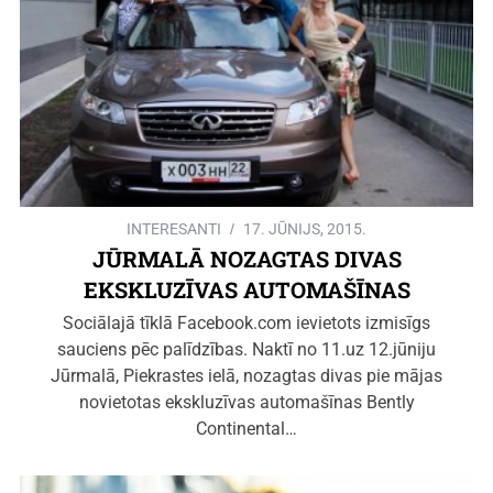
INTERESANTI
17. JŪNIJS, 2015.
JŪRMALĀ NOZAGTAS DIVAS
EKSKLUZĪVAS AUTOMAŠĪNAS
Sociālajā tīklā Facebook.com ievietots izmisīgs
sauciens pēc palīdzības. Naktī no 11.uz 12.jūniju
Jūrmalā, Piekrastes ielā, nozagtas divas pie mājas
novietotas ekskluzīvas automašīnas Bently
Continental…