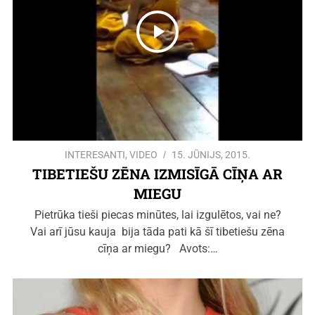
INTERESANTI
,
VIDEO
15. JŪNIJS, 2015.
TIBETIEŠU ZĒNA IZMISĪGĀ CĪŅA AR
MIEGU
Pietrūka tieši piecas minūtes, lai izgulētos, vai ne?
Vai arī jūsu kauja bija tāda pati kā šī tibetiešu zēna
cīņa ar miegu? Avots:…