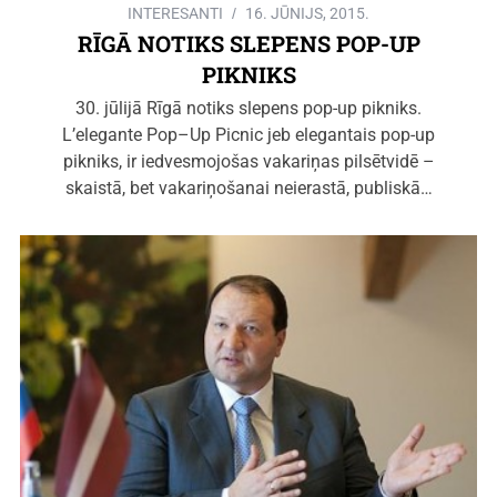
INTERESANTI
16. JŪNIJS, 2015.
RĪGĀ NOTIKS SLEPENS POP-UP
PIKNIKS
30. jūlijā Rīgā notiks slepens pop-up pikniks.
L’elegante Pop–Up Picnic jeb elegantais pop-up
pikniks, ir iedvesmojošas vakariņas pilsētvidē –
skaistā, bet vakariņošanai neierastā, publiskā…