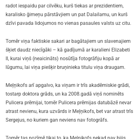
radot iespaidu par cilvēku, kurš tiekas ar prezidentiem,
karalisko ģimeņu pārstāvjiem un pat Dalailamu, un kurš
dzīvi pavada lidojumos no vienas pasaules valsts uz citu.
Tomēr viņa faktiskie sakari ar bagātajiem un slavenajiem
šķiet daudz niecīgāki – kā gadījumā ar karalieni Elizabeti
II, kurai viņš (neaicināts) nosūtīja fotogrāfiju kopā ar
lūgumu, lai viņa piešķir bruņinieka titulu viņa draugam.
Meļņikofs arī apgalvo, ka viņam ir trīs akadēmiskie grādi,
tostarp doktora grāds, un ka 2008.gadā viņš nominēts
Pulicera prēmijai, tomēr Pulicera prēmijas datubāzē nevar
atrast nevienu, kura uzvārds ir Meļņikofs, bet var atrast trīs
Sergejus, no kuriem gan neviens nav fotogrāfs.
Tomēr tas nozīmē tikai to, ka Meļņikofs nekad nav bijis