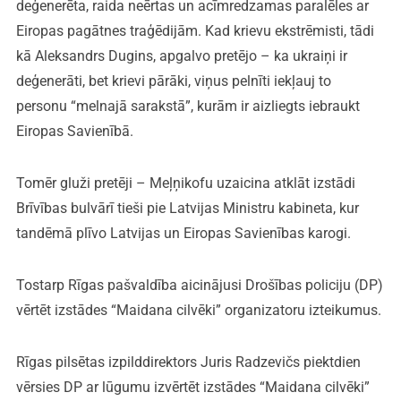
deģenerēta, raida neērtas un acīmredzamas paralēles ar
Eiropas pagātnes traģēdijām. Kad krievu ekstrēmisti, tādi
kā Aleksandrs Dugins, apgalvo pretējo – ka ukraiņi ir
deģenerāti, bet krievi pārāki, viņus pelnīti iekļauj to
personu “melnajā sarakstā”, kurām ir aizliegts iebraukt
Eiropas Savienībā.
Tomēr gluži pretēji – Meļņikofu uzaicina atklāt izstādi
Brīvības bulvārī tieši pie Latvijas Ministru kabineta, kur
tandēmā plīvo Latvijas un Eiropas Savienības karogi.
Tostarp Rīgas pašvaldība aicinājusi Drošības policiju (DP)
vērtēt izstādes “Maidana cilvēki” organizatoru izteikumus.
Rīgas pilsētas izpilddirektors Juris Radzevičs piektdien
vērsies DP ar lūgumu izvērtēt izstādes “Maidana cilvēki”