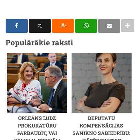
Populārākie raksti
ORLEĀNS LŪDZ
DEPUTĀTU
PROKURATŪRU
KOMPENSĀCIJAS
PĀRBAUDĪT, VAI
SANIKNO SABIEDRĪBU: