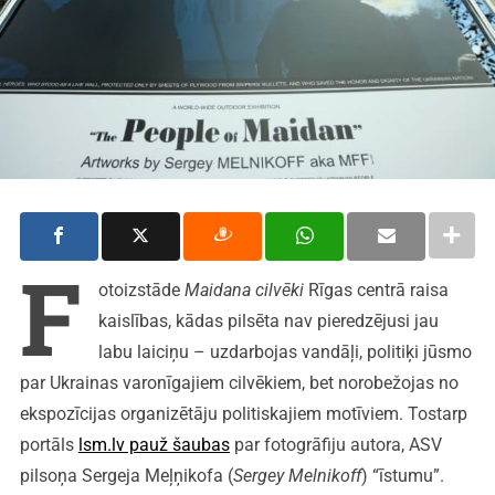
F
otoizstāde
Maidana cilvēki
Rīgas centrā raisa
kaislības, kādas pilsēta nav pieredzējusi jau
labu laiciņu – uzdarbojas vandāļi, politiķi jūsmo
par Ukrainas varonīgajiem cilvēkiem, bet norobežojas no
ekspozīcijas organizētāju politiskajiem motīviem. Tostarp
portāls
lsm.lv pauž šaubas
par fotogrāfiju autora, ASV
pilsoņa Sergeja Meļņikofa (
Sergey Melnikoff
) “īstumu”.