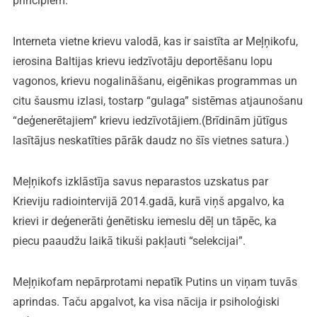
principiem.
Interneta vietne krievu valodā, kas ir saistīta ar Meļņikofu,
ierosina Baltijas krievu iedzīvotāju deportēšanu lopu
vagonos, krievu nogalināšanu, eigēnikas programmas un
citu šausmu izlasi, tostarp “gulaga” sistēmas atjaunošanu
“deģenerētajiem” krievu iedzīvotājiem.(Brīdinām jūtīgus
lasītājus neskatīties pārāk daudz no šīs vietnes satura.)
Meļņikofs izklāstīja savus neparastos uzskatus par
Krieviju radiointervijā 2014.gadā, kurā viņš apgalvo, ka
krievi ir deģenerāti ģenētisku iemeslu dēļ un tāpēc, ka
piecu paaudžu laikā tikuši pakļauti “selekcijai”.
Meļņikofam nepārprotami nepatīk Putins un viņam tuvās
aprindas. Taču apgalvot, ka visa nācija ir psiholoģiski