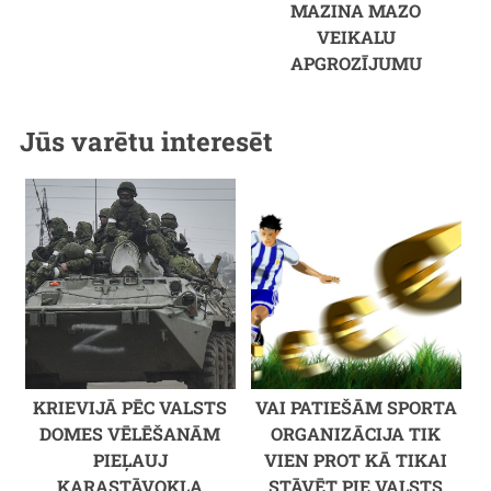
MAZINA MAZO
VEIKALU
APGROZĪJUMU
Jūs varētu interesēt
KRIEVIJĀ PĒC VALSTS
VAI PATIEŠĀM SPORTA
DOMES VĒLĒŠANĀM
ORGANIZĀCIJA TIK
PIEĻAUJ
VIEN PROT KĀ TIKAI
KARASTĀVOKĻA
STĀVĒT PIE VALSTS