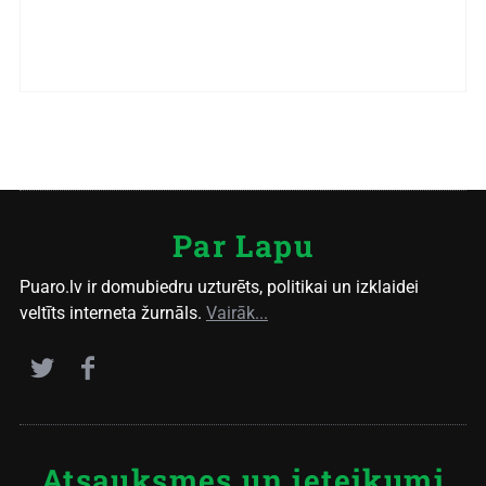
Par Lapu
Puaro.lv ir domubiedru uzturēts, politikai un izklaidei
veltīts interneta žurnāls.
Vairāk...
Atsauksmes un ieteikumi