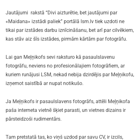
Jautājumi rakstā “Divi aizturētie, bet jautājumi par
«Maidana» izstādi paliek” portālā lsm.lv tiek uzdoti ne
tikai par izstādes darbu iznīcināšanu, bet arī par cilvēkiem,
kas stāv aiz šīs izstādes, pirmām kārtām par fotogrāfu.
Lai gan Meļņikofs sevi raksturo kā pasaulslavenu
fotogrāfu, neviens no profesionālajiem fotogrāfiem, ar
kuriem runājusi LSM, nekad nebija dzirdējis par Meļņikofu,
izņemot saistībā ar nupat notikušo.
Ja Meļņikofs ir pasaulslavens fotogrāfs, attēli Meļņikofa
paša interneta vietnē šķiet parasti, un vietnes dizains ir
pārsteidzoši rudimentārs.
Tam pretstatā tas, ko viņš uzdod par savu CV, ir izcils,