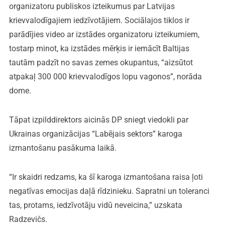
organizatoru publiskos izteikumus par Latvijas
krievvalodīgajiem iedzīvotājiem. Sociālajos tiklos ir
parādījies video ar izstādes organizatoru izteikumiem,
tostarp minot, ka izstādes mērķis ir iemācīt Baltijas
tautām padzīt no savas zemes okupantus, “aizsūtot
atpakaļ 300 000 krievvalodīgos lopu vagonos”, norāda
dome.
Tāpat izpilddirektors aicinās DP sniegt viedokli par
Ukrainas organizācijas “Labējais sektors” karoga
izmantošanu pasākuma laikā.
“Ir skaidri redzams, ka šī karoga izmantošana raisa ļoti
negatīvas emocijas daļā rīdzinieku. Sapratni un toleranci
tas, protams, iedzīvotāju vidū neveicina,” uzskata
Radzevičs.