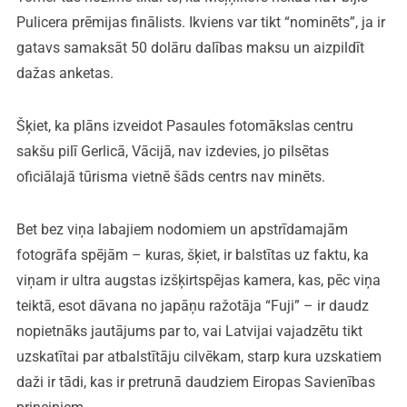
Pulicera prēmijas finālists. Ikviens var tikt “nominēts”, ja ir
gatavs samaksāt 50 dolāru dalības maksu un aizpildīt
dažas anketas.
Šķiet, ka plāns izveidot Pasaules fotomākslas centru
sakšu pilī Gerlicā, Vācijā, nav izdevies, jo pilsētas
oficiālajā tūrisma vietnē šāds centrs nav minēts.
Bet bez viņa labajiem nodomiem un apstrīdamajām
fotogrāfa spējām – kuras, šķiet, ir balstītas uz faktu, ka
viņam ir ultra augstas izšķirtspējas kamera, kas, pēc viņa
teiktā, esot dāvana no japāņu ražotāja “Fuji” – ir daudz
nopietnāks jautājums par to, vai Latvijai vajadzētu tikt
uzskatītai par atbalstītāju cilvēkam, starp kura uzskatiem
daži ir tādi, kas ir pretrunā daudziem Eiropas Savienības