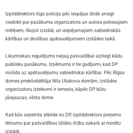
Izpilddirektors lūgs policiju pēc iespējas ātrāk sniegt
viedokli par pasākuma organizatora un autora patiesajiem
mērķiem, rīkojot izstādi, un iespējamajiem sabiedriskās
kārtības un drošības apdraudējumiem izstādes laikā.
Likumiskais regulējums neļauj pašvaldībai aizliegt kādu
publisku pasākumu. Izņēmums ir tie gadījumi, kad DP
norāda uz apdraudējumu sabiedriskai kārtībai. Pēc Rīgas
domes priekšsēdētāja Nila Ušakova domām, izstādes
organizatoru izteikumi ir iemesls, kāpēc DP būtu
jāiejaucas, vēsta dome.
Kad būs saņemta atbilde no DP, izpilddirektors pieņems
lēmumu par pašvaldības tālāko rīcību sakarā ar minēto
izstādi.