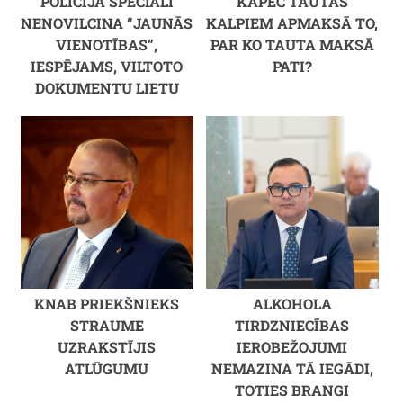
POLICIJA SPECIĀLI
KĀPĒC TAUTAS
NENOVILCINA “JAUNĀS
KALPIEM APMAKSĀ TO,
VIENOTĪBAS”,
PAR KO TAUTA MAKSĀ
IESPĒJAMS, VILTOTO
PATI?
DOKUMENTU LIETU
KNAB PRIEKŠNIEKS
ALKOHOLA
STRAUME
TIRDZNIECĪBAS
UZRAKSTĪJIS
IEROBEŽOJUMI
ATLŪGUMU
NEMAZINA TĀ IEGĀDI,
TOTIES BRANGI