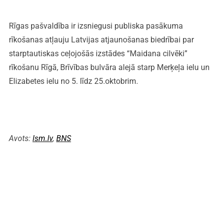
Rīgas pašvaldība ir izsniegusi publiska pasākuma
rīkošanas atļauju Latvijas atjaunošanas biedrībai par
starptautiskas ceļojošās izstādes “Maidana cilvēki”
rīkošanu Rīgā, Brīvības bulvāra alejā starp Merķeļa ielu un
Elizabetes ielu no 5. līdz 25.oktobrim.
Avots:
lsm.lv
,
BNS