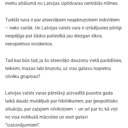
metru attālumā no Latvijas izpildvaras centrālās mītnes.
Turklāt runa ir par atsevišķiem neapbruņotiem indivīdiem
– neko vairāk. Un Latvijas valsts vara ir izrādījusies pilnīgi
nespējīga pat šādos patiesībā jau diezgan sīkos,
nenopietnos incidentos.
Tad kas būs tad, ja šo atsevišķo dauzoņu vietā parādīsies,
teiksim, mazas labi bruņotu, uz visu gatavu nopietnu
cilvēku grupiņas?
Latvijas valsts varas pārstāvji aizvadītā pusotra gada
laikā daudz muldējuši par hibrīdkariem, par ģeopolitisko
situāciju, par zaļajiem cilvēciņiem – un arī par to, kā viņi
no visa notikušā mācoties un esot gatavi
“izaicinājumiem”.