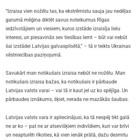
“Izraisa vien nožēlu tas, ka ekstrēmistu sauja jau nedēļas
garumā mēģina diktēt savus noteikumus Rīgas
iedzīvotājiem un viesiem, kuros izstāde izraisīja lielu
interesi, un piesavinās sev tiesības lemt – būt vai nebūt
šai izstādei Latvijas galvaspilsētā,” – tā ir teikts Ukrainas
vēstniecības paziņojumā.
Savukārt man notikušais izraisa nebūt ne nožēlu. Man
notikušais izraisa bažas, ka notikušais ir pārbaude
Latvijas valsts varai – vai tā ir kaut jel uz ko spējīga. Un
pārbaudes iznākums, šķiet, nerada ne mazākās šaubas.
Latvijas valsts vara ir apliecinājusi, ka tā nespēj tikt galā
ne ar ko – pat ne ar atsevišķiem indivīdiem, kuri var brīvi
un neapturēti rīkoties, kā vien ienāk prātā, dažu desmitu