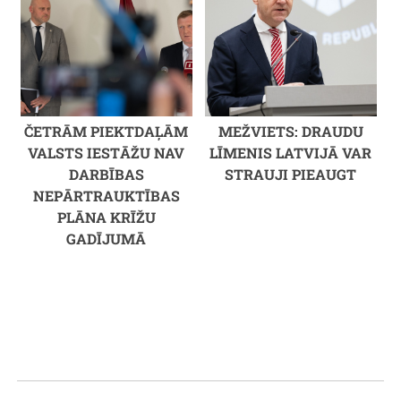
ČETRĀM PIEKTDAĻĀM
MEŽVIETS: DRAUDU
VALSTS IESTĀŽU NAV
LĪMENIS LATVIJĀ VAR
DARBĪBAS
STRAUJI PIEAUGT
NEPĀRTRAUKTĪBAS
PLĀNA KRĪŽU
GADĪJUMĀ