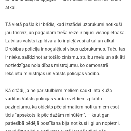
atkal.
Tā vietā pašlaik ir brīdis, kad izstādei uzbrukumi notikuši
jau trīsreiz, un pagaidām trešā reize ir bijusi visnopietnākā.
Latvijas valsts izpildvara to ir pieļāvusi atkal un atkal.
Drošības policija ir nogulējusi visus uzbrukumus. Taču tas
ir nieks, salīdzinot ar totālo cinismu, stulbu melu un atklāti
noziedzīgas nolaidības mistrojumu, ko demonstrē
Iekšlietu ministrijas un Valsts policijas vadība.
Kā citādi, ja ne par stulbiem meliem saukt Inta Ķuža
vadītās Valsts policijas vārdā svētdien izplatīto
paziņojumu, ka objekts pēc pirmajiem notikumiem esot
ticis “apsekots ik pēc dažām minūtēm”, – kaut gan
patiesībā pēdējā postīšana bija notikusi ilgi un nopietni,