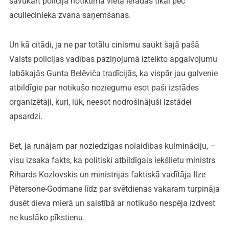
savukārt policija notikuma vietā ieradās tikai pēc
aculiecinieka zvana saņemšanas.
Un kā citādi, ja ne par totālu cinismu saukt šajā pašā
Valsts policijas vadības paziņojumā izteikto apgalvojumu
labākajās Gunta Belēviča tradīcijās, ka vispār jau galvenie
atbildīgie par notikušo noziegumu esot paši izstādes
organizētāji, kuri, lūk, neesot nodrošinājuši izstādei
apsardzi.
Bet, ja runājam par noziedzīgas nolaidības kulmināciju, –
visu izsaka fakts, ka politiski atbildīgais iekšlietu ministrs
Rihards Kozlovskis un ministrijas faktiskā vadītāja Ilze
Pētersone-Godmane līdz par svētdienas vakaram turpināja
dusēt dieva mierā un saistībā ar notikušo nespēja izdvest
ne kuslāko pīkstienu.