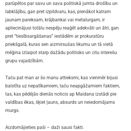
parūpētos par savu un sava politiskā jumta drošību un
labklājību, gan pret izpildvaru, kas, pienākot katram
jaunam pareksam, krājbankai vai metalurgam, ir
apliecinājusi totālu nespēju reaģēt adekvāti un ātri, gan
pret “tiesībsargāšanas” iestādēm ar prokuratūru
priekšgalā, kuras sen aizmirsušas likumu un tā vietā
mēģina izlaipot starp dažādu politisko un citu interešu
grupu vajadzībām.
Taču pat man ar šo manu attieksmi, kas vienmēr bijusi
balstīta uz nepatīkamiem, taču neapgāžamiem faktiem,
tas, kas pēdējās dienās noticis ap Maidana izstādi pie
valdības ēkas, šķiet ļauns, absurds un neiedomājams
murgs.
Aizdomājieties paši – daži sausi fakti.