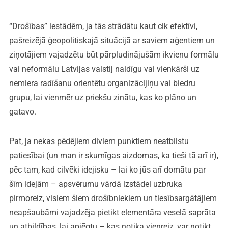
“Drošības” iestādēm, ja tās strādātu kaut cik efektīvi,
pašreizējā ģeopolitiskajā situācijā ar saviem aģentiem un
ziņotājiem vajadzētu būt pārpludinājušām ikvienu formālu
vai neformālu Latvijas valstij naidīgu vai vienkārši uz
nemiera radīšanu orientētu organizācijiņu vai biedru
grupu, lai vienmēr uz priekšu zinātu, kas ko plāno un
gatavo.
Pat, ja nekas pēdējiem diviem punktiem neatbilstu
patiesībai (un man ir skumīgas aizdomas, ka tieši tā arī ir),
pēc tam, kad cilvēki idejisku – lai ko jūs arī domātu par
šīm idejām – apsvērumu vārdā izstādei uzbruka
pirmoreiz, visiem šiem drošībniekiem un tiesībsargātājiem
neapšaubāmi vajadzēja pietikt elementāra veselā saprāta
un atbildības, lai apjēgtu – kas notika vienreiz, var notikt