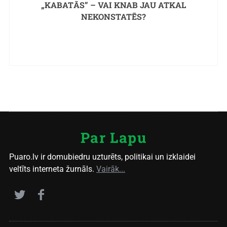
„KABATĀS” – VAI KNAB JAU ATKAL
NEKONSTATĒS?
Par Lapu
Puaro.lv ir domubiedru uzturēts, politikai un izklaidei
veltīts interneta žurnāls.
Vairāk...