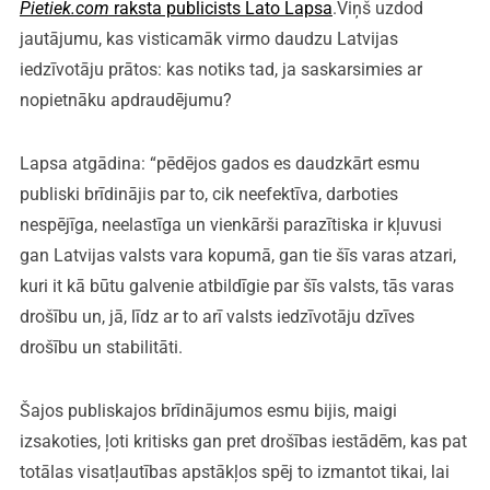
Pietiek.com
raksta publicists Lato Lapsa
.Viņš uzdod
jautājumu, kas visticamāk virmo daudzu Latvijas
iedzīvotāju prātos: kas notiks tad, ja saskarsimies ar
nopietnāku apdraudējumu?
Lapsa atgādina: “pēdējos gados es daudzkārt esmu
publiski brīdinājis par to, cik neefektīva, darboties
nespējīga, neelastīga un vienkārši parazītiska ir kļuvusi
gan Latvijas valsts vara kopumā, gan tie šīs varas atzari,
kuri it kā būtu galvenie atbildīgie par šīs valsts, tās varas
drošību un, jā, līdz ar to arī valsts iedzīvotāju dzīves
drošību un stabilitāti.
Šajos publiskajos brīdinājumos esmu bijis, maigi
izsakoties, ļoti kritisks gan pret drošības iestādēm, kas pat
totālas visatļautības apstākļos spēj to izmantot tikai, lai