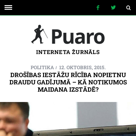
INTERNETA ŽURNĀLS
POLITIKA
12. OKTOBRIS, 2015.
DROŠĪBAS IESTĀŽU RĪCĪBA NOPIETNU
DRAUDU GADĪJUMĀ – KĀ NOTIKUMOS
MAIDANA IZSTĀDĒ?