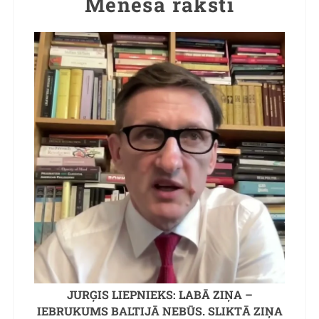
Mēneša raksti
JURĢIS LIEPNIEKS: LABĀ ZIŅA –
IEBRUKUMS BALTIJĀ NEBŪS. SLIKTĀ ZIŅA