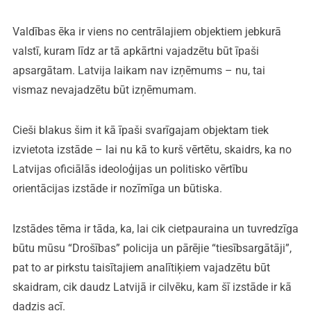
Valdības ēka ir viens no centrālajiem objektiem jebkurā
valstī, kuram līdz ar tā apkārtni vajadzētu būt īpaši
apsargātam. Latvija laikam nav izņēmums – nu, tai
vismaz nevajadzētu būt izņēmumam.
Cieši blakus šim it kā īpaši svarīgajam objektam tiek
izvietota izstāde – lai nu kā to kurš vērtētu, skaidrs, ka no
Latvijas oficiālās ideoloģijas un politisko vērtību
orientācijas izstāde ir nozīmīga un būtiska.
Izstādes tēma ir tāda, ka, lai cik cietpauraina un tuvredzīga
būtu mūsu “Drošības” policija un pārējie “tiesībsargātāji”,
pat to ar pirkstu taisītajiem analītiķiem vajadzētu būt
skaidram, cik daudz Latvijā ir cilvēku, kam šī izstāde ir kā
dadzis acī.