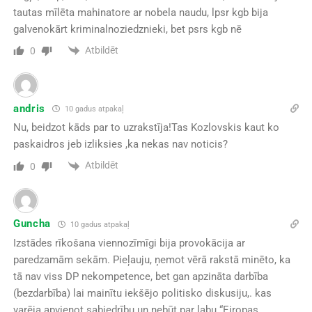
tautas mīlēta mahinatore ar nobela naudu, lpsr kgb bija
galvenokārt kriminalnoziedznieki, bet psrs kgb nē
Atbildēt
0
andris
10 gadus atpakaļ
Nu, beidzot kāds par to uzrakstīja!Tas Kozlovskis kaut ko
paskaidros jeb izliksies ,ka nekas nav noticis?
Atbildēt
0
Guncha
10 gadus atpakaļ
Izstādes rīkošana viennozīmīgi bija provokācija ar
paredzamām sekām. Pieļauju, ņemot vērā rakstā minēto, ka
tā nav viss DP nekompetence, bet gan apzināta darbība
(bezdarbība) lai mainītu iekšējo politisko diskusiju,. kas
varēja apvienot sabiedrību un nebūt par labu “Eiropas