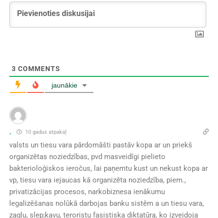
3
COMMENTS
jaunākie
.
10 gadus atpakaļ
valsts un tiesu vara pārdomāšti pastāv kopa ar un priekš
organizētas noziedzības, pvd masveidīgi pielieto
bakterioloģiskos ieročus, lai paņemtu kust un nekust kopa ar
vp, tiesu vara iejaucas kā organizēta noziedzība, piem.,
privatizācijas procesos, narkobiznesa ienākumu
legalizēšanas nolūkā darbojas banku sistēm a un tiesu vara,
zagļu, slep;kavu, teroristu fasistiska diktatūra, ko izveidoja