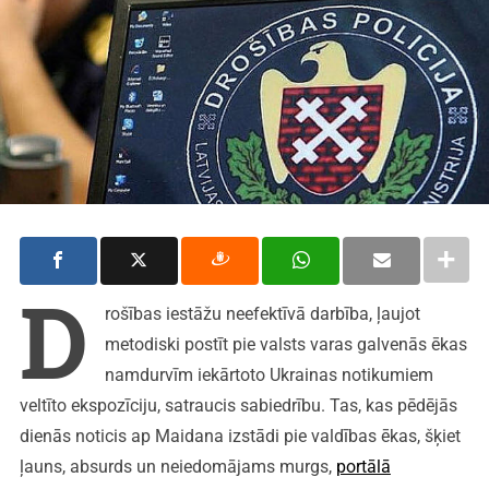
D
rošības iestāžu neefektīvā darbība, ļaujot
metodiski postīt pie valsts varas galvenās ēkas
namdurvīm iekārtoto Ukrainas notikumiem
veltīto ekspozīciju, satraucis sabiedrību. Tas, kas pēdējās
dienās noticis ap Maidana izstādi pie valdības ēkas, šķiet
ļauns, absurds un neiedomājams murgs,
portālā