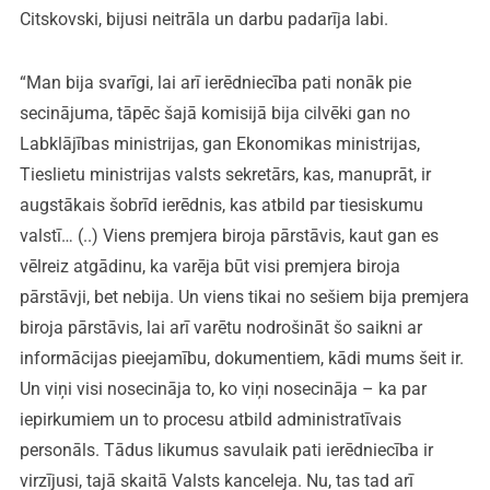
Citskovski, bijusi neitrāla un darbu padarīja labi.
“Man bija svarīgi, lai arī ierēdniecība pati nonāk pie
secinājuma, tāpēc šajā komisijā bija cilvēki gan no
Labklājības ministrijas, gan Ekonomikas ministrijas,
Tieslietu ministrijas valsts sekretārs, kas, manuprāt, ir
augstākais šobrīd ierēdnis, kas atbild par tiesiskumu
valstī… (..) Viens premjera biroja pārstāvis, kaut gan es
vēlreiz atgādinu, ka varēja būt visi premjera biroja
pārstāvji, bet nebija. Un viens tikai no sešiem bija premjera
biroja pārstāvis, lai arī varētu nodrošināt šo saikni ar
informācijas pieejamību, dokumentiem, kādi mums šeit ir.
Un viņi visi nosecināja to, ko viņi nosecināja – ka par
iepirkumiem un to procesu atbild administratīvais
personāls. Tādus likumus savulaik pati ierēdniecība ir
virzījusi, tajā skaitā Valsts kanceleja. Nu, tas tad arī