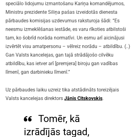
speciālo lidojumu izmantošanu Kariņa komandējumos,
Ministru prezidente Siliņa pašas izveidotās dienesta
pārbaudes komisijas uzdevumus raksturoja šādi: “Es
neesmu izmeklēšanas iestāde, es varu rīkoties atbilstoši
tam, ko šobrīd norāda normatīvi. Un esmu arī aicinājusi
izvērtēt visu amatpersonu – vēlreiz norādu – atbildību. (..)
Gan Valsts kancelejas, gan tajā strādājošo cilvēku
atbildību, kas ietver arī [premjera] biroju gan vadības
līmenī, gan darbinieku līmenī.”
Uz pārbaudes laiku uzreiz tika atstādināts toreizējais
Valsts kancelejas direktors
Jānis Citskovskis
.
Tomēr, kā
izrādījās tagad,