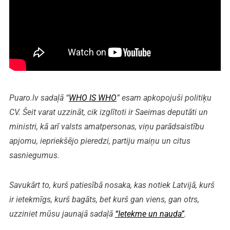
Puaro.lv sadaļā “
WHO IS WHO
” esam apkopojuši politiķu
CV. Šeit varat uzzināt, cik izglītoti ir Saeimas deputāti un
ministri, kā arī valsts amatpersonas, viņu parādsaistību
apjomu, iepriekšējo pieredzi, partiju maiņu un citus
sasniegumus.
Savukārt to, kurš patiesībā nosaka, kas notiek Latvijā, kurš
ir ietekmīgs, kurš bagāts, bet kurš gan viens, gan otrs,
uzziniet mūsu jaunajā sadaļā
“Ietekme un nauda”
.