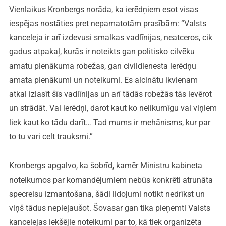
Vienlaikus Kronbergs norāda, ka ierēdņiem esot visas
iespējas nostāties pret nepamatotām prasībām: “Valsts
kanceleja ir arī izdevusi smalkas vadlīnijas, neatceros, cik
gadus atpakaļ, kurās ir noteikts gan politisko cilvēku
amatu pienākuma robežas, gan civildienesta ierēdņu
amata pienākumi un noteikumi. Es aicinātu ikvienam
atkal izlasīt šīs vadlīnijas un arī tādās robežās tās ievērot
un strādāt. Vai ierēdņi, darot kaut ko nelikumīgu vai viņiem
liek kaut ko tādu darīt… Tad mums ir mehānisms, kur par
to tu vari celt trauksmi.”
Kronbergs apgalvo, ka šobrīd, kamēr Ministru kabineta
noteikumos par komandējumiem nebūs konkrēti atrunāta
specreisu izmantošana, šādi lidojumi notikt nedrīkst un
viņš tādus nepieļaušot. Šovasar gan tika pieņemti Valsts
kancelejas iekšējie noteikumi par to, kā tiek organizēta