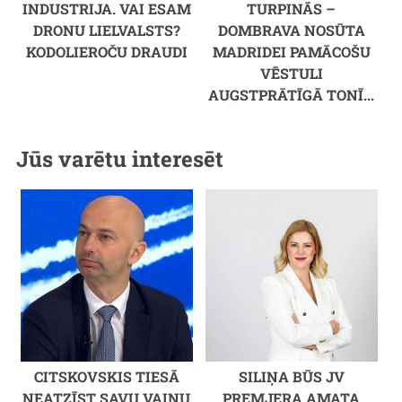
INDUSTRIJA. VAI ESAM
TURPINĀS –
DRONU LIELVALSTS?
DOMBRAVA NOSŪTA
KODOLIEROČU DRAUDI
MADRIDEI PAMĀCOŠU
VĒSTULI
AUGSTPRĀTĪGĀ TONĪ...
Jūs varētu interesēt
CITSKOVSKIS TIESĀ
SILIŅA BŪS JV
NEATZĪST SAVU VAINU
PREMJERA AMATA