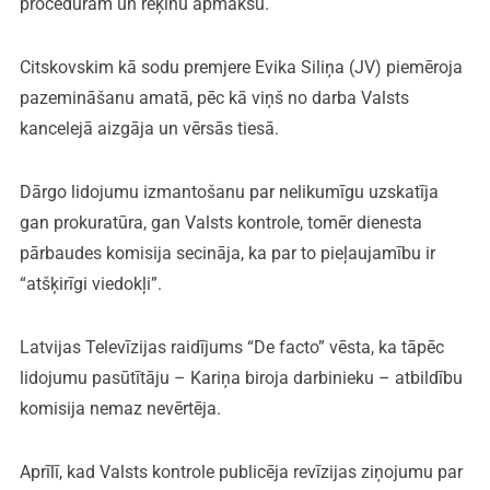
procedūrām un rēķinu apmaksu.
Citskovskim kā sodu premjere Evika Siliņa (JV) piemēroja
pazemināšanu amatā, pēc kā viņš no darba Valsts
kancelejā aizgāja un vērsās tiesā.
Dārgo lidojumu izmantošanu par nelikumīgu uzskatīja
gan prokuratūra, gan Valsts kontrole, tomēr dienesta
pārbaudes komisija secināja, ka par to pieļaujamību ir
“atšķirīgi viedokļi”.
Latvijas Televīzijas raidījums “De facto” vēsta, ka tāpēc
lidojumu pasūtītāju – Kariņa biroja darbinieku – atbildību
komisija nemaz nevērtēja.
Aprīlī, kad Valsts kontrole publicēja revīzijas ziņojumu par