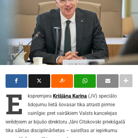
E
kspremjera
Krišjāņa Kariņa
(JV) speciālo
lidojumu lietā šovasar tika atrasti pirmie
vainīgie: pret vairākiem Valsts kancelejas
ierēdņiem ar bijušo direktoru Jāni Citskovski priekšgalā
tika sāktas disciplinārlietas – saistītas ar iepirkumu