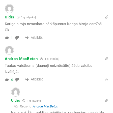
Uldis
1 g. atpakaļ
Kariņa birojs nesaskata pārkāpumus Kariņa biroja darbībā.
Ok.
Atbildēt
1
Andron MacBeton
1 g. atpakaļ
Tautas vairākums (dauneļi neiznēsātie) šādu valdību
izvēlējās.
Atbildēt
4
Uldis
1 g. atpakaļ
Reply to
Andron MacBeton
Nepareizi. Šādu valdību izvēlējās tie, kas barojas no nodokļu