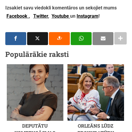
Izsakiet savu viedokli komentāros un sekojiet mums
Facebook ,
Twitter
,
Youtube
un
Instagram
!
Populārākie raksti
DEPUTĀTU
ORLEĀNS LŪDZ