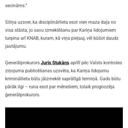
secināms.”
Siliņa uzsver, ka disciplinārlieta esot vien maza daļa no
visa stāsta, jo savu izmeklēšanu par Kariņa lidojumiem
turpina arī KNAB, kuram, kā viņa pieļauj, vēl būšot daudz
jautājumu.
Ģenerālprokurors
Juris Stukāns
aprīlī pēc Valsts kontroles
ziņojuma publicēšanas uzsvēra, ka Kariņa lidojumu
krimināllieta būtu jāizmeklē saprātīgā termiņā. Gads būtu
pārāk ilgi – runa esot par mēnešiem, tolaik prognozēja
ģenerālprokurors.