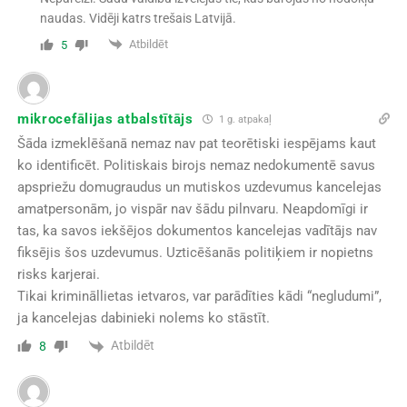
naudas. Vidēji katrs trešais Latvijā.
Atbildēt
5
mikrocefālijas atbalstītājs
1 g. atpakaļ
Šāda izmeklēšanā nemaz nav pat teorētiski iespējams kaut
ko identificēt. Politiskais birojs nemaz nedokumentē savus
apspriežu domugraudus un mutiskos uzdevumus kancelejas
amatpersonām, jo vispār nav šādu pilnvaru. Neapdomīgi ir
tas, ka savos iekšējos dokumentos kancelejas vadītājs nav
fiksējis šos uzdevumus. Uzticēšanās politiķiem ir nopietns
risks karjerai.
Tikai krimināllietas ietvaros, var parādīties kādi “negludumi”,
ja kancelejas dabinieki nolems ko stāstīt.
Atbildēt
8