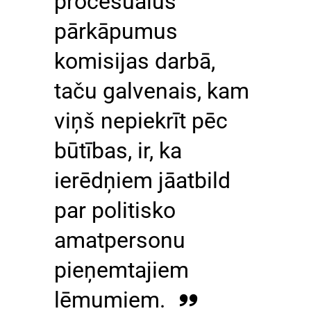
procesuālus
pārkāpumus
komisijas darbā,
taču galvenais, kam
viņš nepiekrīt pēc
būtības, ir, ka
ierēdņiem jāatbild
par politisko
amatpersonu
pieņemtajiem
lēmumiem.