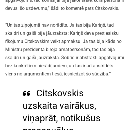
apgalvojums, tad komisijai bija jākonstatē, kura persona ir
devusi šo uzdevumu,” šādi to komentē pats Citskovskis.
“Un tas ziņojumā nav norādīts. Ja tas bija Kariņš, tad
skaidri un gaiši bija jāuzraksta: Kariņš deva prettiesisku
rīkojumu Citskovskim veikt apmaksu. Ja tas bija kāds no
Ministru prezidenta biroja amatpersonām, tad tas bija
skaidri un gaiši jāuzraksta. Šobrīd ir abstrakti apgalvojumi
bez konkrētiem pierādījumiem, un tas ir arī apstrīdēts
viens no argumentiem tiesā, iesniedzot šo sūdzību.”
Citskovskis
uzskaita vairākus,
viņaprāt, notikušus