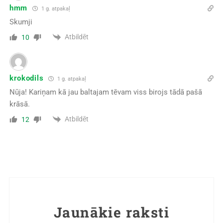
hmm
1 g. atpakaļ
Skumji
Atbildēt
10
krokodils
1 g. atpakaļ
Nūja! Kariņam kā jau baltajam tēvam viss birojs tādā pašā
krāsā.
Atbildēt
12
Jaunākie raksti