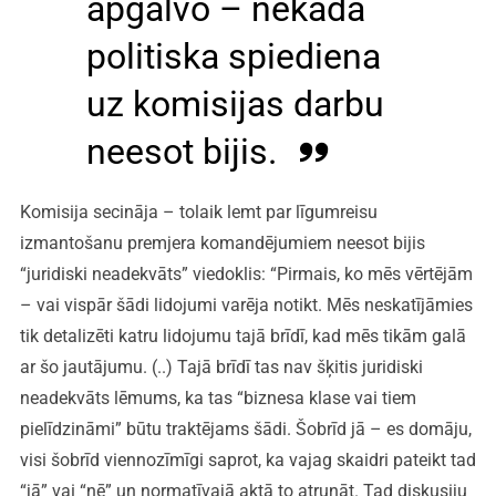
apgalvo – nekāda
politiska spiediena
uz komisijas darbu
neesot bijis.
Komisija secināja – tolaik lemt par līgumreisu
izmantošanu premjera komandējumiem neesot bijis
“juridiski neadekvāts” viedoklis: “Pirmais, ko mēs vērtējām
– vai vispār šādi lidojumi varēja notikt. Mēs neskatījāmies
tik detalizēti katru lidojumu tajā brīdī, kad mēs tikām galā
ar šo jautājumu. (..) Tajā brīdī tas nav šķitis juridiski
neadekvāts lēmums, ka tas “biznesa klase vai tiem
pielīdzināmi” būtu traktējams šādi. Šobrīd jā – es domāju,
visi šobrīd viennozīmīgi saprot, ka vajag skaidri pateikt tad
“jā” vai “nē” un normatīvajā aktā to atrunāt. Tad diskusiju