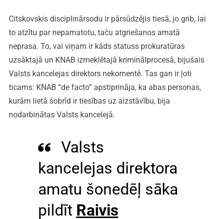
Citskovskis disciplinārsodu ir pārsūdzējis tiesā, jo grib, lai
to atzītu par nepamatotu, taču atgriešanos amatā
neprasa. To, vai viņam ir kāds statuss prokuratūras
uzsāktajā un KNAB izmeklētajā kriminālprocesā, bijušais
Valsts kancelejas direktors nekomentē. Tas gan ir ļoti
ticams: KNAB “de facto” apstiprināja, ka abas personas,
kurām lietā šobrīd ir tiesības uz aizstāvību, bija
nodarbinātas Valsts kancelejā.
Valsts
kancelejas direktora
amatu šonedēļ sāka
pildīt
Raivis