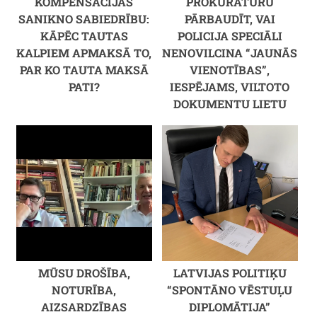
KOMPENSĀCIJAS
PROKURATŪRU
SANIKNO SABIEDRĪBU:
PĀRBAUDĪT, VAI
KĀPĒC TAUTAS
POLICIJA SPECIĀLI
KALPIEM APMAKSĀ TO,
NENOVILCINA “JAUNĀS
PAR KO TAUTA MAKSĀ
VIENOTĪBAS”,
PATI?
IESPĒJAMS, VILTOTO
DOKUMENTU LIETU
MŪSU DROŠĪBA,
LATVIJAS POLITIĶU
NOTURĪBA,
“SPONTĀNO VĒSTUĻU
AIZSARDZĪBAS
DIPLOMĀTIJA”