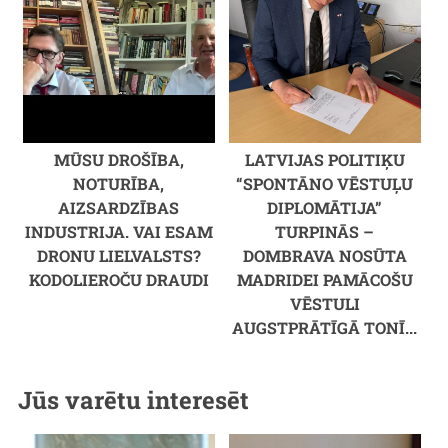
MŪSU DROŠĪBA,
LATVIJAS POLITIĶU
NOTURĪBA,
“SPONTĀNO VĒSTUĻU
AIZSARDZĪBAS
DIPLOMĀTIJA”
INDUSTRIJA. VAI ESAM
TURPINĀS –
DRONU LIELVALSTS?
DOMBRAVA NOSŪTA
KODOLIEROČU DRAUDI
MADRIDEI PAMĀCOŠU
VĒSTULI
AUGSTPRĀTĪGĀ TONĪ...
Jūs varētu interesēt