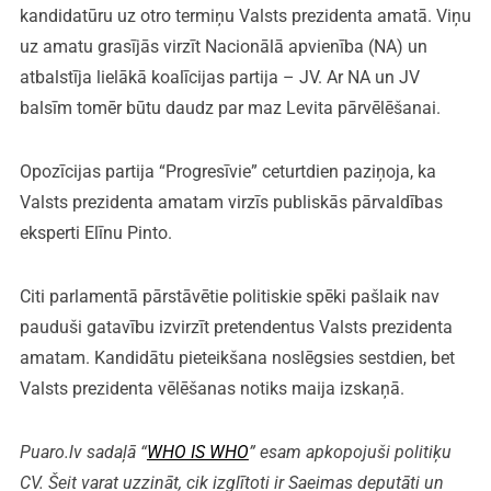
kandidatūru uz otro termiņu Valsts prezidenta amatā. Viņu
uz amatu grasījās virzīt Nacionālā apvienība (NA) un
atbalstīja lielākā koalīcijas partija – JV. Ar NA un JV
balsīm tomēr būtu daudz par maz Levita pārvēlēšanai.
Opozīcijas partija “Progresīvie” ceturtdien paziņoja, ka
Valsts prezidenta amatam virzīs publiskās pārvaldības
eksperti Elīnu Pinto.
Citi parlamentā pārstāvētie politiskie spēki pašlaik nav
pauduši gatavību izvirzīt pretendentus Valsts prezidenta
amatam. Kandidātu pieteikšana noslēgsies sestdien, bet
Valsts prezidenta vēlēšanas notiks maija izskaņā.
Puaro.lv sadaļā “
WHO IS WHO
” esam apkopojuši politiķu
CV. Šeit varat uzzināt, cik izglītoti ir Saeimas deputāti un