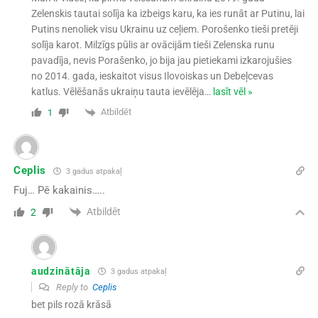
Zelenskis tautai solīja ka izbeigs karu, ka ies runāt ar Putinu, lai
Putins nenoliek visu Ukrainu uz ceļiem. Porošenko tieši pretēji
solīja karot. Milzīgs pūlis ar ovācijām tieši Zelenska runu
pavadīja, nevis Porašenko, jo bija jau pietiekami izkarojušies
no 2014. gada, ieskaitot visus Ilovoiskas un Debeļcevas
katlus. Vēlēšanās ukraiņu tauta ievēlēja
…
lasīt vēl »
Atbildēt
1
Ceplis
3 gadus atpakaļ
Fuj… Pē kakainis…..
Atbildēt
2
audzinātāja
3 gadus atpakaļ
Reply to
Ceplis
bet pils rozā krāsā