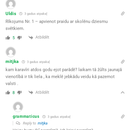
Uldis
3 gadus atpakaļ
Rīkojums Nr. 1 – apvienot praidu ar skolēnu dziesmu
svētkiem.
Atbildēt
5
mitjka
3 gadus atpakaļ
kam karavīri atdos godu ejot parādē? laikam tā žūlts jaunajā
vienotībā ir tik liela , ka meklē jebkādu veidu kā pazemot
valsti .
Atbildēt
8
grammaticus
3 gadus atpakaļ
Reply to
mitjka