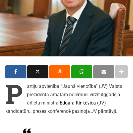
P
artiju apvienība “Jaunā vienotība” (JV) Valsts
prezidenta amatam nolēmusi virzīt ilggadējā
ārlietu ministra
Edgara Rinkēviča
(JV)
kandidatūru, preses konferencē paziņoja JV pārstāvji.