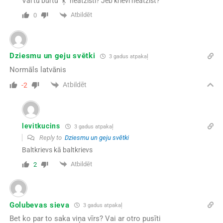
Vai tu burtu “ķ” neatzīsti? Jeb krievi neatzīst?
Atbildēt
0
Dziesmu un geju svētki
3 gadus atpakaļ
Normāls latvānis
Atbildēt
-2
levitkucins
3 gadus atpakaļ
Reply to
Dziesmu un geju svētki
Baltkrievs kā baltkrievs
Atbildēt
2
Golubevas sieva
3 gadus atpakaļ
Bet ko par to saka viņa vīrs? Vai ar otro pusīti