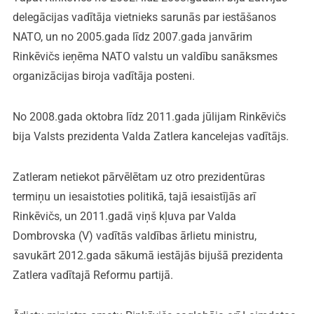
delegācijas vadītāja vietnieks sarunās par iestāšanos
NATO, un no 2005.gada līdz 2007.gada janvārim
Rinkēvičs ieņēma NATO valstu un valdību sanāksmes
organizācijas biroja vadītāja posteni.
No 2008.gada oktobra līdz 2011.gada jūlijam Rinkēvičs
bija Valsts prezidenta Valda Zatlera kancelejas vadītājs.
Zatleram netiekot pārvēlētam uz otro prezidentūras
termiņu un iesaistoties politikā, tajā iesaistījās arī
Rinkēvičs, un 2011.gadā viņš kļuva par Valda
Dombrovska (V) vadītās valdības ārlietu ministru,
savukārt 2012.gada sākumā iestājās bijušā prezidenta
Zatlera vadītajā Reformu partijā.