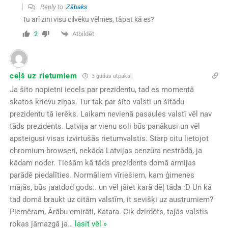
Reply to
Zābaks
Tu arī zini visu cilvēku vēlmes, tāpat kā es?
Atbildēt
2
ceļš uz rietumiem
3 gadus atpakaļ
Ja šito nopietni iecels par prezidentu, tad es momentā
skatos krievu ziņas. Tur tak par šito valsti un šitādu
prezidentu tā ierēks. Laikam nevienā pasaules valstī vēl nav
tāds prezidents. Latvija ar vienu soli būs panākusi un vēl
apsteigusi visas izvirtušās rietumvalstis. Starp citu lietojot
chromium browseri, nekāda Latvijas cenzūra nestrādā, ja
kādam noder. Tiešām kā tāds prezidents domā armijas
parādē piedalīties. Normāliem vīriešiem, kam ģimenes
mājās, būs jaatdod gods.. un vēl jāiet karā dēļ tāda :D Un kā
tad domā braukt uz citām valstīm, it sevišķi uz austrumiem?
Piemēram, Ārābu emirāti, Katara. Cik dzirdēts, tajās valstīs
rokas jāmazgā ja
…
lasīt vēl »