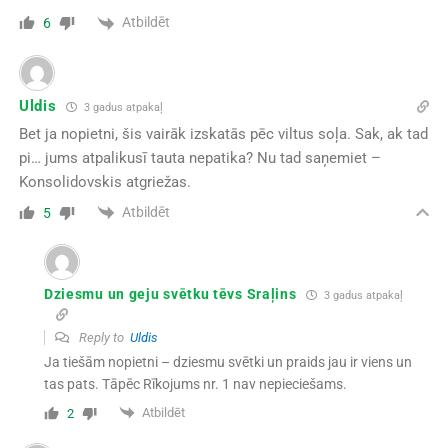
Atbildēt
6
Uldis
3 gadus atpakaļ
Bet ja nopietni, šis vairāk izskatās pēc viltus soļa. Sak, ak tad
pi… jums atpalikusī tauta nepatika? Nu tad saņemiet –
Konsolidovskis atgriežas.
Atbildēt
5
Dziesmu un geju svētku tēvs Sraļins
3 gadus atpakaļ
Reply to
Uldis
Ja tiešām nopietni – dziesmu svētki un praids jau ir viens un
tas pats. Tāpēc Rīkojums nr. 1 nav nepieciešams.
Atbildēt
2