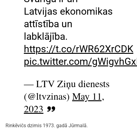
Latvijas ekonomikas
attīstība un
labklājība.
https://t.co/rWR62XrCDK
pic.twitter.com/gWigvhG
— LTV Ziņu dienests
(@ltvzinas)
May 11,
2023
Rinkēvičs dzimis 1973. gadā Jūrmalā.