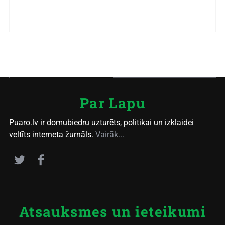
Par Lapu
Puaro.lv ir domubiedru uzturēts, politikai un izklaidei
veltīts interneta žurnāls.
Vairāk...
Atsauksmes un ieteikumi