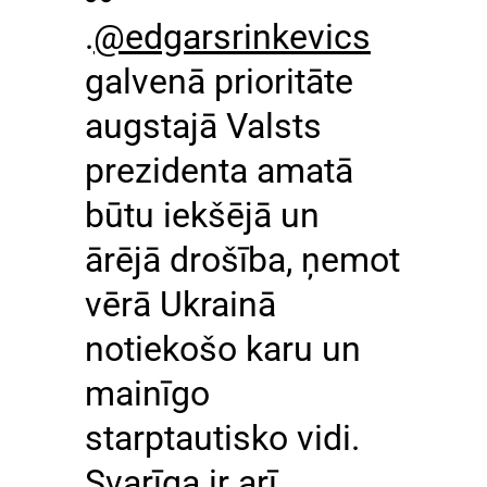
.
@edgarsrinkevics
galvenā prioritāte
augstajā Valsts
prezidenta amatā
būtu iekšējā un
ārējā drošība, ņemot
vērā Ukrainā
notiekošo karu un
mainīgo
starptautisko vidi.
Svarīga ir arī