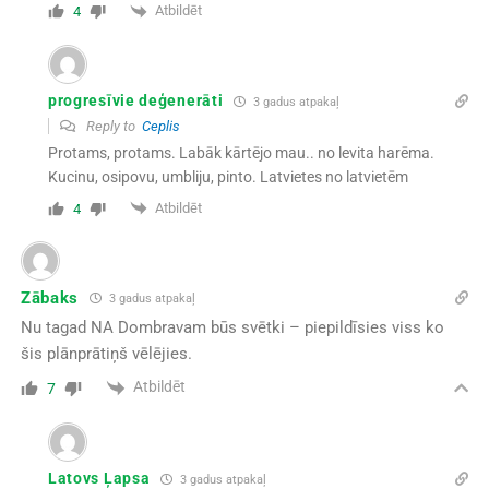
Atbildēt
4
progresīvie deģenerāti
3 gadus atpakaļ
Reply to
Ceplis
Protams, protams. Labāk kārtējo mau.. no levita harēma.
Kucinu, osipovu, umbliju, pinto. Latvietes no latvietēm
Atbildēt
4
Zābaks
3 gadus atpakaļ
Nu tagad NA Dombravam būs svētki – piepildīsies viss ko
šis plānprātiņš vēlējies.
Atbildēt
7
Latovs Ļapsa
3 gadus atpakaļ