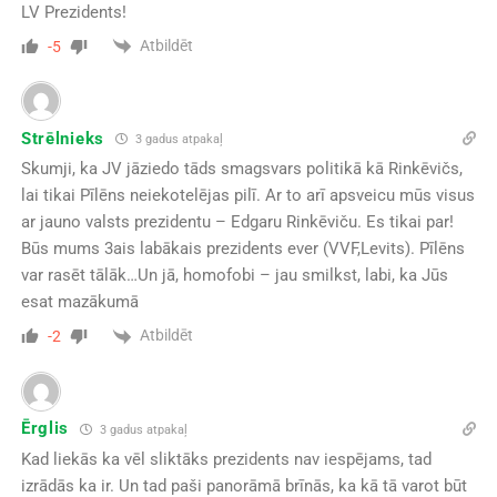
LV Prezidents!
Atbildēt
-5
Strēlnieks
3 gadus atpakaļ
Skumji, ka JV jāziedo tāds smagsvars politikā kā Rinkēvičs,
lai tikai Pīlēns neiekotelējas pilī. Ar to arī apsveicu mūs visus
ar jauno valsts prezidentu – Edgaru Rinkēviču. Es tikai par!
Būs mums 3ais labākais prezidents ever (VVF,Levits). Pīlēns
var rasēt tālāk…Un jā, homofobi – jau smilkst, labi, ka Jūs
esat mazākumā
Atbildēt
-2
Ērglis
3 gadus atpakaļ
Kad liekās ka vēl sliktāks prezidents nav iespējams, tad
izrādās ka ir. Un tad paši panorāmā brīnās, ka kā tā varot būt