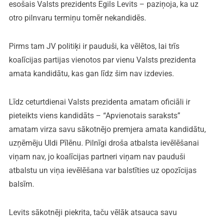
esošais Valsts prezidents Egils Levits – paziņoja, ka uz
otro pilnvaru termiņu tomēr nekandidēs.
Pirms tam JV politiķi ir pauduši, ka vēlētos, lai trīs
koalīcijas partijas vienotos par vienu Valsts prezidenta
amata kandidātu, kas gan līdz šim nav izdevies.
Līdz ceturtdienai Valsts prezidenta amatam oficiāli ir
pieteikts viens kandidāts – “Apvienotais saraksts”
amatam virza savu sākotnējo premjera amata kandidātu,
uzņēmēju Uldi Pīlēnu. Pilnīgi droša atbalsta ievēlēšanai
viņam nav, jo koalīcijas partneri viņam nav pauduši
atbalstu un viņa ievēlēšana var balstīties uz opozīcijas
balsīm.
Levits sākotnēji piekrita, taču vēlāk atsauca savu