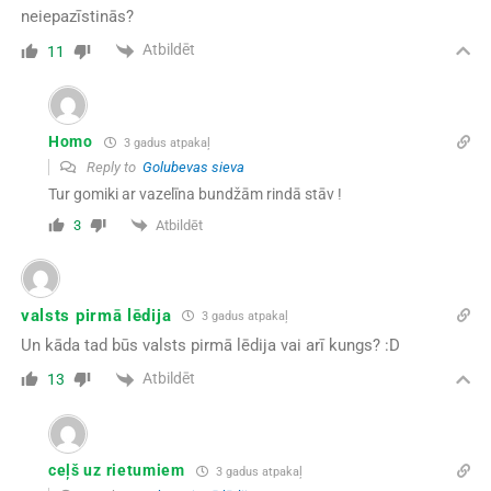
neiepazīstinās?
Atbildēt
11
Homo
3 gadus atpakaļ
Reply to
Golubevas sieva
Tur gomiki ar vazelīna bundžām rindā stāv !
Atbildēt
3
valsts pirmā lēdija
3 gadus atpakaļ
Un kāda tad būs valsts pirmā lēdija vai arī kungs? :D
Atbildēt
13
ceļš uz rietumiem
3 gadus atpakaļ