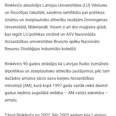
Rinkēvičs absolvējis Latvijas Universitātes (LU) Vēstures
un filozofijas fakultāti, saņēmis sertifikātu par politikas
zinātņu un starptautisko attiecību studijām Groningenas
Universitātē, Nīderlandē. Viņam ir arī divi maģistra grādi,
kas iegūti LU politikas zinātnē un ASV Nacionālās
Aizsardzības universitātes Bruņoto spēku Nacionālo
Resursu Stratēģijas Industriālo koledžā.
Rinkēvičs 90.gados strādājis kā Latvijas Radio žurnālists
ārpolitikas un starptautisko attiecību jautājumos, pēc tam
dažādos amatos sācis savu karjeru Aizsardzības
ministrijā (AM), kurā kopš 1997.gada vairāk nekā desmit
gadus ieņēma augstākā ierēdņa – AM valsts sekretāra –
amatu.
Tāpat Rinkēvičs no 2002. līdz 2003.gadam bija Latvijas