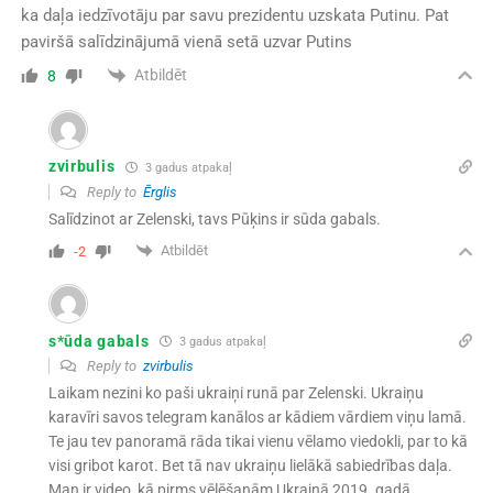
ka daļa iedzīvotāju par savu prezidentu uzskata Putinu. Pat
paviršā salīdzinājumā vienā setā uzvar Putins
Atbildēt
8
zvirbulis
3 gadus atpakaļ
Reply to
Ērglis
Salīdzinot ar Zelenski, tavs Pūķins ir sūda gabals.
Atbildēt
-2
s*ūda gabals
3 gadus atpakaļ
Reply to
zvirbulis
Laikam nezini ko paši ukraiņi runā par Zelenski. Ukraiņu
karavīri savos telegram kanālos ar kādiem vārdiem viņu lamā.
Te jau tev panoramā rāda tikai vienu vēlamo viedokli, par to kā
visi gribot karot. Bet tā nav ukraiņu lielākā sabiedrības daļa.
Man ir video, kā pirms vēlēšanām Ukrainā 2019. gadā