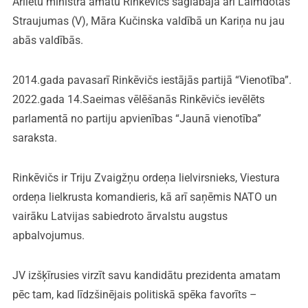
Ārlietu ministra amatu Rinkēvičs saglabāja arī Laimdotas
Straujumas (V), Māra Kučinska valdībā un Kariņa nu jau
abās valdībās.
2014.gada pavasarī Rinkēvičs iestājās partijā “Vienotība”.
2022.gada 14.Saeimas vēlēšanās Rinkēvičs ievēlēts
parlamentā no partiju apvienības “Jaunā vienotība”
saraksta.
Rinkēvičs ir Triju Zvaigžņu ordeņa lielvirsnieks, Viestura
ordeņa lielkrusta komandieris, kā arī saņēmis NATO un
vairāku Latvijas sabiedroto ārvalstu augstus
apbalvojumus.
JV izšķīrusies virzīt savu kandidātu prezidenta amatam
pēc tam, kad līdzšinējais politiskā spēka favorīts –