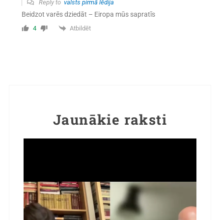
Reply to
valsts pirmā lēdija
Beidzot varēs dziedāt – Eiropa mūs sapratīs
Atbildēt
4
Jaunākie raksti