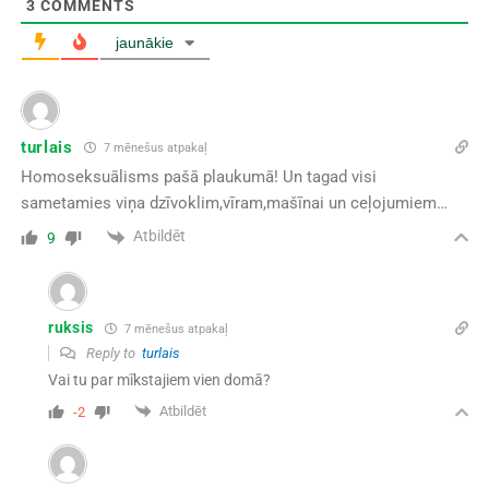
3
COMMENTS
jaunākie
turlais
7 mēnešus atpakaļ
Homoseksuālisms pašā plaukumā! Un tagad visi
sametamies viņa dzīvoklim,vīram,mašīnai un ceļojumiem…
Atbildēt
9
ruksis
7 mēnešus atpakaļ
Reply to
turlais
Vai tu par mīkstajiem vien domā?
Atbildēt
-2