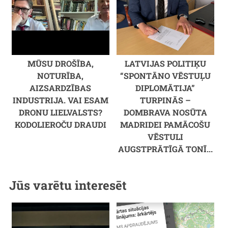
MŪSU DROŠĪBA,
LATVIJAS POLITIĶU
NOTURĪBA,
“SPONTĀNO VĒSTUĻU
AIZSARDZĪBAS
DIPLOMĀTIJA”
INDUSTRIJA. VAI ESAM
TURPINĀS –
DRONU LIELVALSTS?
DOMBRAVA NOSŪTA
KODOLIEROČU DRAUDI
MADRIDEI PAMĀCOŠU
VĒSTULI
AUGSTPRĀTĪGĀ TONĪ...
Jūs varētu interesēt