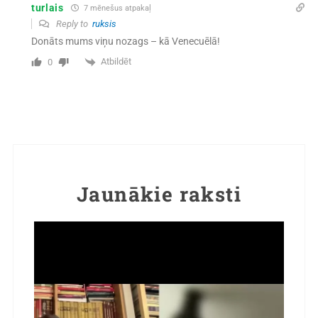
turlais
7 mēnešus atpakaļ
Reply to
ruksis
Donāts mums viņu nozags – kā Venecuēlā!
Atbildēt
0
Jaunākie raksti