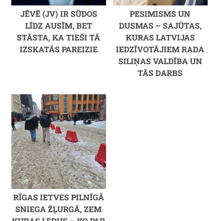
JĒVĒ (JV) IR SŪDOS
PESIMISMS UN
LĪDZ AUSĪM, BET
DUSMAS – SAJŪTAS,
STĀSTA, KA TIEŠI TĀ
KURAS LATVIJAS
IZSKATĀS PAREIZIE
IEDZĪVOTĀJIEM RADA
SILIŅAS VALDĪBA UN
TĀS DARBS
RĪGAS IETVES PILNĪGĀ
SNIEGA ŽĻURGĀ, ZEM
KURAS LEDUS – KO PAR