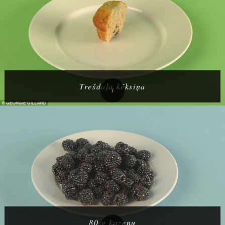
Trešdaļa kēksiņa
80 g kazeņu