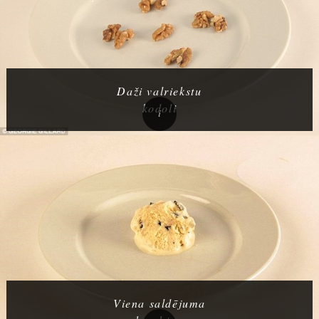
Daži valriekstu
kodoli
Viena saldējuma