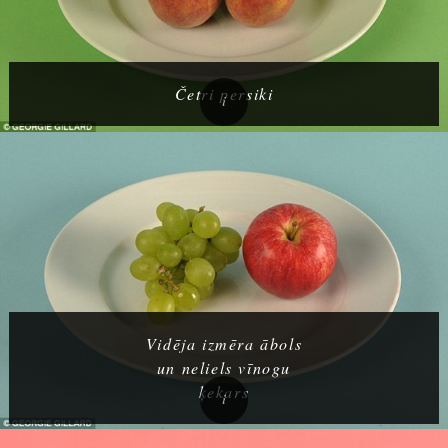
Četri persiki
Vidēja izmēra ābols
un neliels vīnogu
ķekars