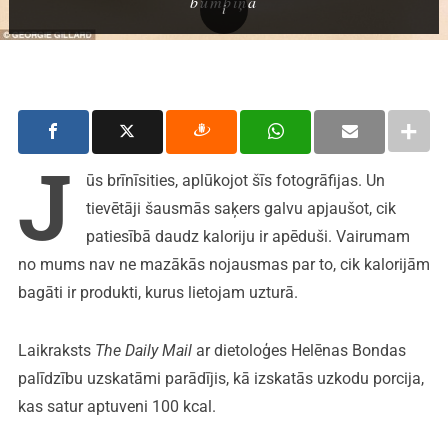
bumbiņa
J
ūs brīnīsities, aplūkojot šīs fotogrāfijas. Un
tievētāji šausmās saķers galvu apjaušot, cik
patiesībā daudz kaloriju ir apēduši. Vairumam
no mums nav ne mazākās nojausmas par to, cik kalorijām
bagāti ir produkti, kurus lietojam uzturā.
Laikraksts
The Daily Mail
ar dietoloģes Helēnas Bondas
palīdzību uzskatāmi parādījis, kā izskatās uzkodu porcija,
kas satur aptuveni 100 kcal.