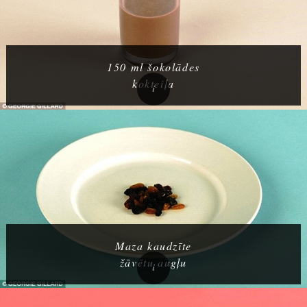
150 ml šokolādes
kokteiļa
Maza kaudzīte
žāvētu augļu