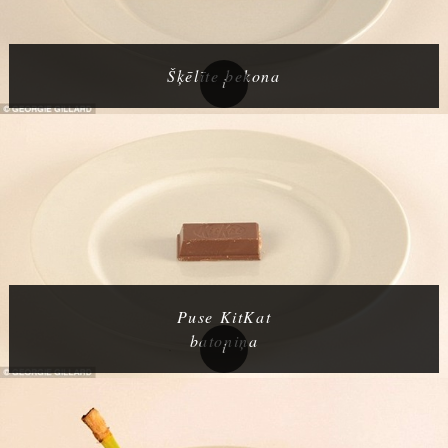
Šķēlīte bekona
Puse KitKat
batoniņa