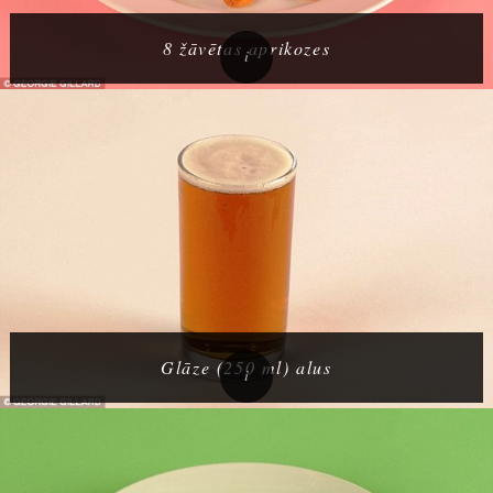
8 žāvētas aprikozes
Glāze (250 ml) alus