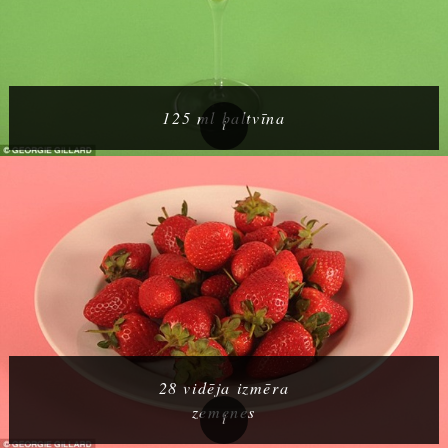
125 ml baltvīna
28 vidēja izmēra
zemenes