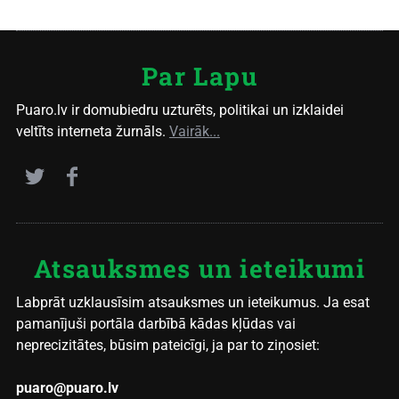
Par Lapu
Puaro.lv ir domubiedru uzturēts, politikai un izklaidei
veltīts interneta žurnāls.
Vairāk...
Atsauksmes un ieteikumi
Labprāt uzklausīsim atsauksmes un ieteikumus. Ja esat
pamanījuši portāla darbībā kādas kļūdas vai
neprecizitātes, būsim pateicīgi, ja par to ziņosiet:
puaro@puaro.lv