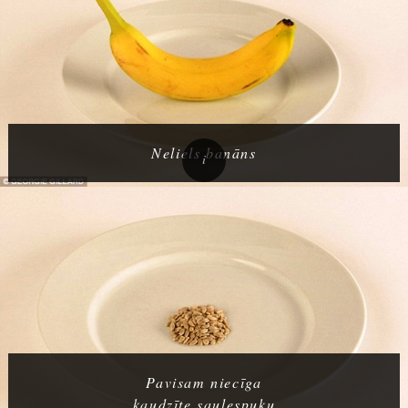
Neliels banāns
Pavisam niecīga
kaudzīte saulespuķu