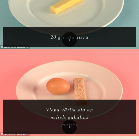
20 g cietā siera
Viena vārīta ola un
neliels gabaliņš
maizes