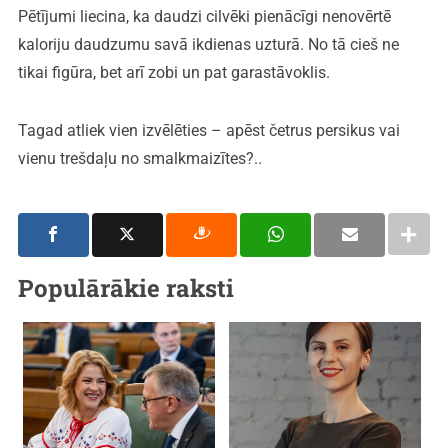
Pētījumi liecina, ka daudzi cilvēki pienācīgi nenovērtē
kaloriju daudzumu savā ikdienas uzturā. No tā cieš ne
tikai figūra, bet arī zobi un pat garastāvoklis.
Tagad atliek vien izvēlēties – apēst četrus persikus vai
vienu trešdaļu no smalkmaizītes?..
Populārākie raksti