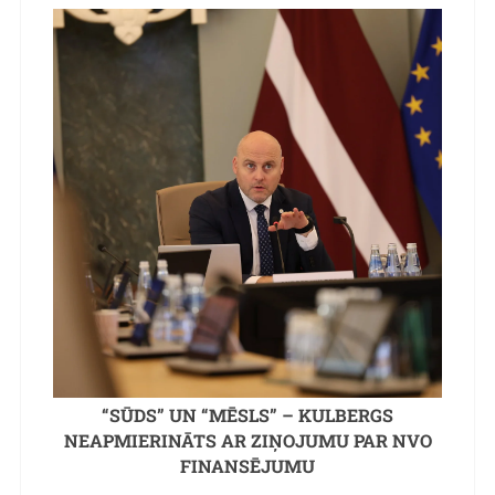
“SŪDS” UN “MĒSLS” – KULBERGS
NEAPMIERINĀTS AR ZIŅOJUMU PAR NVO
FINANSĒJUMU