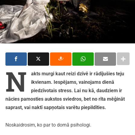
N
akts murgi kaut reizi dzīvē ir rādījušies teju
ikvienam. Iespējams, vainojams dienā
piedzīvotais stress. Lai nu kā, daudziem ir
nācies pamosties aukstos sviedros, bet no rīta mēģināt
saprast, vai naktī sapņotais varētu piepildīties.
Noskaidrosim, ko par to domā psihologi.