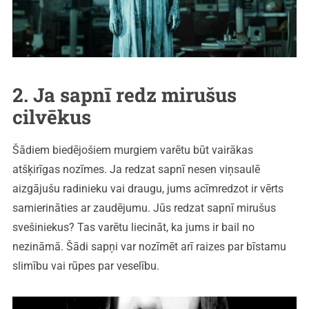
2. Ja sapnī redz mirušus
cilvēkus
Šādiem biedējošiem murgiem varētu būt vairākas
atšķirīgas nozīmes. Ja redzat sapnī nesen viņsaulē
aizgājušu radinieku vai draugu, jums acīmredzot ir vērts
samierināties ar zaudējumu. Jūs redzat sapnī mirušus
svešiniekus? Tas varētu liecināt, ka jums ir bail no
nezināmā. Šādi sapņi var nozīmēt arī raizes par bīstamu
slimību vai rūpes par veselību.