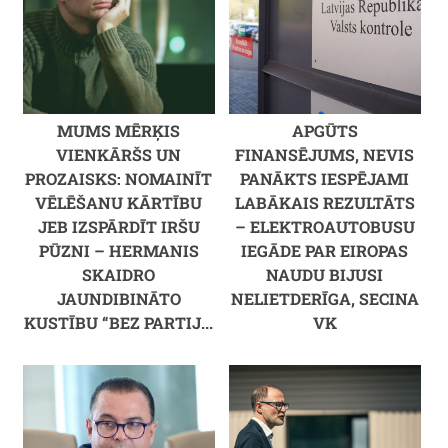
MUMS MĒRĶIS
APGŪTS
VIENKĀRŠS UN
FINANSĒJUMS, NEVIS
PROZAISKS: NOMAINĪT
PANĀKTS IESPĒJAMI
VĒLĒŠANU KĀRTĪBU
LABĀKAIS REZULTĀTS
JEB IZSPĀRDĪT IRŠU
– ELEKTROAUTOBUSU
PŪZNI – HERMANIS
IEGĀDE PAR EIROPAS
SKAIDRO
NAUDU BIJUSI
JAUNDIBINĀTO
NELIETDERĪGA, SECINA
KUSTĪBU “BEZ PARTIJ...
VK