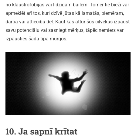
no klaustrofobijas vai līdzīgām bailēm. Tomēr tie bieži var
apmeklēt arī tos, kuri dzīvē jūtas kā lamatās, piemēram,
darba vai attiecību dēļ. Kaut kas attur šos cilvēkus izpaust
savu potenciālu vai sasniegt mērķus, tāpēc nemiers var
izpausties šāda tipa murgos.
10. Ja sapnī krītat