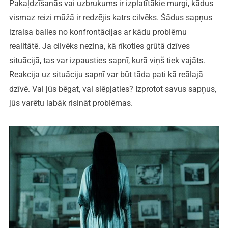
Pakaļdzīšanās vai uzbrukums ir izplatītākie murgi, kādus
vismaz reizi mūžā ir redzējis katrs cilvēks. Šādus sapņus
izraisa bailes no konfrontācijas ar kādu problēmu
realitātē. Ja cilvēks nezina, kā rīkoties grūtā dzīves
situācijā, tas var izpausties sapnī, kurā viņš tiek vajāts.
Reakcija uz situāciju sapnī var būt tāda pati kā reālajā
dzīvē. Vai jūs bēgat, vai slēpjaties? Izprotot savus sapņus,
jūs varētu labāk risināt problēmas.