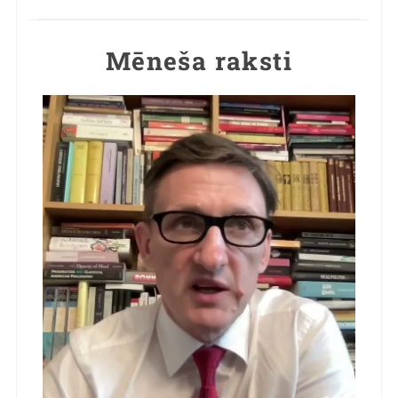
Mēneša raksti