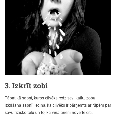
3. Izkrīt zobi
Tāpat kā sapņi, kuros cilvēks redz sevi kailu, zobu
izkrišana sapnī liecina, ka cilvēks ir pārņemts ar rūpēm par
savu fizisko tēlu un to, kā viņa ārieni novērtē citi.