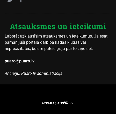
Atsauksmes un ieteikumi
Labprāt uzklausīsim atsauksmes un ieteikumus. Ja esat
pamanījuši portāla darbībā kādas kļūdas vai
neprecizitātes, būsim pateicīgi, ja par to ziņosiet:
puaro@puaro.lv
Ar cieņu, Puaro.lv administrācija
ATPAKAĻ AUGŠĀ