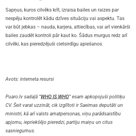
Sapņus, kuros cilvēks krīt, izraisa bailes un raizes par
nespēju kontrolēt kādu dzīves situāciju vai aspektu. Tas
var būt jebkas – nauda, karjera, attiecības, vai arī vienkārši
bailes zaudēt kontroli pār kaut ko. Šādus murgus redz arī
cilvēki, kas pieredzējuši cietsirdīgu apiešanos.
Avots: interneta resursi
Puaro.lv sadaļā “
WHO IS WHO
” esam apkopojuši politiķu
CV. Šeit varat uzzināt, cik izglītoti ir Saeimas deputāti un
ministri, kā arī valsts amatpersonas, viņu parādsaistību
apjomu, iepriekšējo pieredzi, partiju maiņu un citus
sasniegumus.