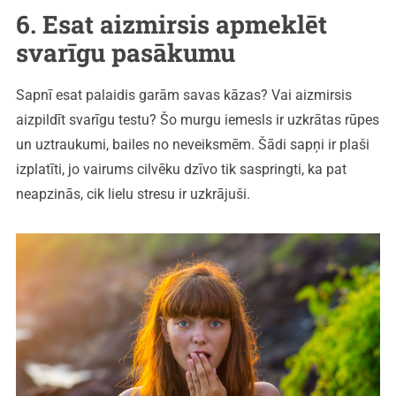
6. Esat aizmirsis apmeklēt
svarīgu pasākumu
Sapnī esat palaidis garām savas kāzas? Vai aizmirsis
aizpildīt svarīgu testu? Šo murgu iemesls ir uzkrātas rūpes
un uztraukumi, bailes no neveiksmēm. Šādi sapņi ir plaši
izplatīti, jo vairums cilvēku dzīvo tik saspringti, ka pat
neapzinās, cik lielu stresu ir uzkrājuši.