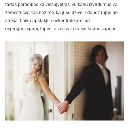
tādas parādības kā viesuļvētras, vulkānu izvirdumus vai
zemestrīces, tas nozīmē, ka jūsu dzīvē ir daudz rūpju un
stresa. Laika apstākļi ir nekontrolējami un
neprognozējami, tāpēc raizes var izraisīt šādus sapņus.