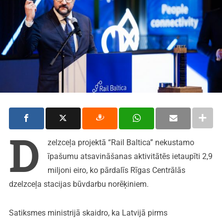
D
zelzceļa projektā “Rail Baltica” nekustamo
īpašumu atsavināšanas aktivitātēs ietaupīti 2,9
miljoni eiro, ko pārdalīs Rīgas Centrālās
dzelzceļa stacijas būvdarbu norēķiniem.
Satiksmes ministrijā skaidro, ka Latvijā pirms