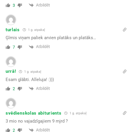
Atbildēt
3
turlais
1 g. atpakaļ
Ģīmis viņam paliek arvien platāks un platāks…
Atbildēt
7
urrā!
1 g. atpakaļ
Esam glābti. Alleluja! :)))
Atbildēt
2
svēdienskolas abiturients
1 g. atpakaļ
3 mio no vajadzīgajiem 9 mjrd ?
Atbildēt
2