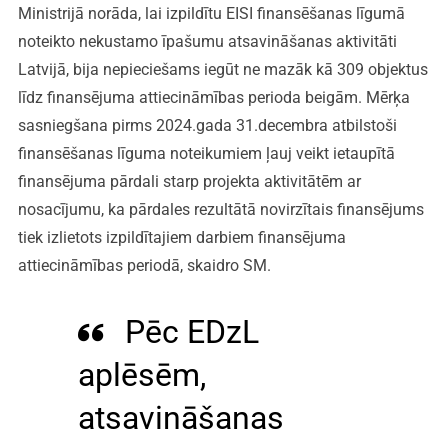
Ministrijā norāda, lai izpildītu EISI finansēšanas līgumā
noteikto nekustamo īpašumu atsavināšanas aktivitāti
Latvijā, bija nepieciešams iegūt ne mazāk kā 309 objektus
līdz finansējuma attiecināmības perioda beigām. Mērķa
sasniegšana pirms 2024.gada 31.decembra atbilstoši
finansēšanas līguma noteikumiem ļauj veikt ietaupītā
finansējuma pārdali starp projekta aktivitātēm ar
nosacījumu, ka pārdales rezultātā novirzītais finansējums
tiek izlietots izpildītajiem darbiem finansējuma
attiecināmības periodā, skaidro SM.
Pēc EDzL
aplēsēm,
atsavināšanas