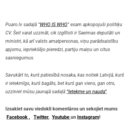
Puaro.lv sadaļā “
WHO IS WHO
” esam apkopojuši politiķu
CV. Šeit varat uzzināt, cik izglītoti ir Saeimas deputāti un
ministri, kā arī valsts amatpersonas, viņu parādsaistību
apjomu, iepriekšējo pieredzi, partiju maiņu un citus
sasniegumus.
Savukārt to, kurš patiesībā nosaka, kas notiek Latvijā, kurš
ir ietekmīgs, kurš bagāts, bet kurš gan viens, gan otrs,
uzziniet mūsu jaunajā sadaļā
“Ietekme un nauda”
.
Izsakiet savu viedokli komentāros un sekojiet mums
Facebook ,
Twitter
,
Youtube
un
Instagram
!