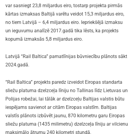
var sasniegt 23,8 miljardus eiro, tostarp projekta pirmās
kārtas izmaksas Baltijā varētu veidot 15,3 miljardus eiro,
no tiem Latvijā – 6,4 miljardus eiro. Iepriekšējā izmaksu
un ieguvumu analīzē 2017.gadā tika lēsts, ka projekts
kopumā izmaksās 5,8 miljardus eiro.
Latvijā “Rail Baltica” pamatlīnijas būvniecību plānots sākt
2024.gadā.
“Rail Baltica” projekts paredz izveidot Eiropas standarta
sliežu platuma dzelzceļa līniju no Tallinas līdz Lietuvas un
Polijas robežai, lai tālāk ar dzelzceļu Baltijas valstis būtu
iespējams savienot ar citām Eiropas valstīm. Baltijas
valstīs plānots izbūvēt jaunu, 870 kilometru garu Eiropas
sliežu platuma (1435 milimetru) dzelzceļa līniju ar vilcienu
maksimālo ātrumu 240 kilometri stundā.