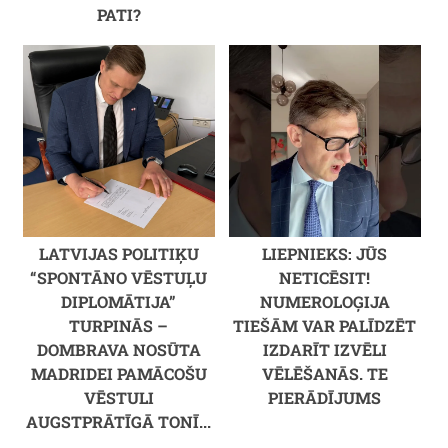
PATI?
LATVIJAS POLITIĶU
LIEPNIEKS: JŪS
“SPONTĀNO VĒSTUĻU
NETICĒSIT!
DIPLOMĀTIJA”
NUMEROLOĢIJA
TURPINĀS –
TIEŠĀM VAR PALĪDZĒT
DOMBRAVA NOSŪTA
IZDARĪT IZVĒLI
MADRIDEI PAMĀCOŠU
VĒLĒŠANĀS. TE
VĒSTULI
PIERĀDĪJUMS
AUGSTPRĀTĪGĀ TONĪ...