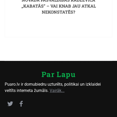
„KABATĀS” – VAI KNAB JAU ATKAL
NEKONSTATĒS?
Par Lapu
Puaro.lv ir domubiedru uzturēts, politikai un izklaidei
veltīts interneta žurnāls.
Vairāk...