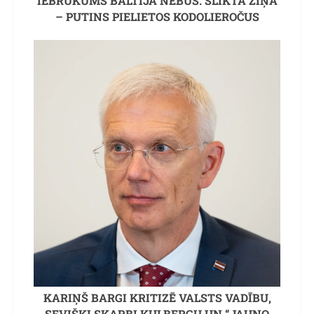
IEBRUKUMS BALTIJĀ NEBŪS. SLIKTĀ ZIŅA
– PUTINS PIELIETOS KODOLIEROČUS
KARIŅŠ BARGI KRITIZĒ VALSTS VADĪBU,
SEVIŠĶI SKARBI KULBERGU UN “JAUNO