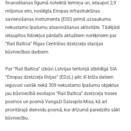
finansēšanas līgumā noteiktā termiņa un, ietaupot 2,9
miljonus eiro, noslēgta Eiropas infrastruktūras
savienošanas instrumenta (EISI) pirmā uzsaukuma
nekustamo īpašumu atsavināšanas aktivitāte. Tādējādi
ietaupītos līdzekļus pārdalīs aktuāliem norēķiniem par
“Rail Baltica” Rīgas Centrālas dzelzceļa stacijas
būvniecības darbiem.
Par “Rail Baltica” izbūvi Latvijas teritorijā atbildīgā SIA
“Eiropas dzelzceļa līnijas” (EDzL) pēc šī brīža datiem
ieguvusi vairāk nekā 309 nekustamo īpašumu objektus
jau būvniecībā esošajos “Rail Baltica” dzelzceļa trases
posmos un posmā Vangaži-Salaspils-Misa, kā arī
prioritārajā dienvidu posmā, kur drīzumā paredzēts sākt
būvniecību.