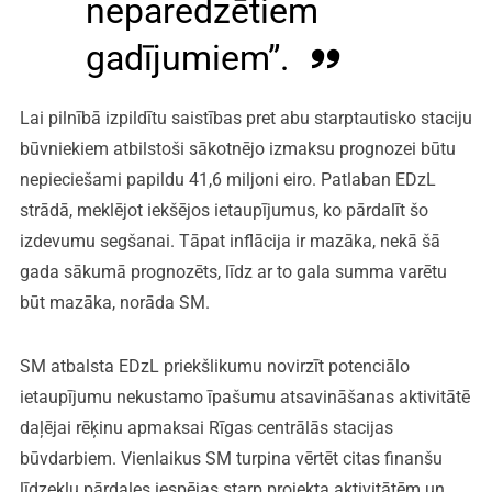
neparedzētiem
gadījumiem”.
Lai pilnībā izpildītu saistības pret abu starptautisko staciju
būvniekiem atbilstoši sākotnējo izmaksu prognozei būtu
nepieciešami papildu 41,6 miljoni eiro. Patlaban EDzL
strādā, meklējot iekšējos ietaupījumus, ko pārdalīt šo
izdevumu segšanai. Tāpat inflācija ir mazāka, nekā šā
gada sākumā prognozēts, līdz ar to gala summa varētu
būt mazāka, norāda SM.
SM atbalsta EDzL priekšlikumu novirzīt potenciālo
ietaupījumu nekustamo īpašumu atsavināšanas aktivitātē
daļējai rēķinu apmaksai Rīgas centrālās stacijas
būvdarbiem. Vienlaikus SM turpina vērtēt citas finanšu
līdzekļu pārdales iespējas starp projekta aktivitātēm un