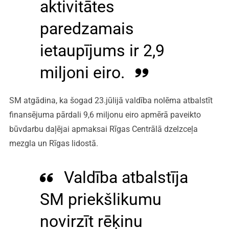
aktivitātes
paredzamais
ietaupījums ir 2,9
miljoni eiro.
SM atgādina, ka šogad 23.jūlijā valdība nolēma atbalstīt
finansējuma pārdali 9,6 miljonu eiro apmērā paveikto
būvdarbu daļējai apmaksai Rīgas Centrālā dzelzceļa
mezgla un Rīgas lidostā.
Valdība atbalstīja
SM priekšlikumu
novirzīt rēķinu