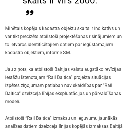
skaits ir virs 2000.
Minētais kopējais kadastra objektu skaits ir indikatīvs un
var tikt precizēts atbilstoši projektēšanas risinājumiem un
to ietvaros identificētajiem datiem par iegūstamajiem
kadastra objektiem, informē SM.
Jau ziņots, ka atbilstoši Baltijas valstu augstāko revīzijas
iestāžu īstenotajam “Rail Baltica” projekta situācijas
izpētes ziņojumam patlaban nav skaidrības par “Rail
Baltica” dzelzceļa līnijas ekspluatācijas un pārvaldīšanas
modeli.
Atbilstoši “Rail Baltica” izmaksu un ieguvumu jaunākās
analīzes datiem dzelzceļa līnijas kopējās izmaksas Baltijā