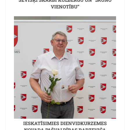
VIENOTĪBU”
IESKATĪSIMIES DIENVIDKURZEMES
NOVADA PAŠVALDĪBAS RADZEVIČA