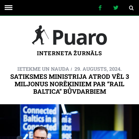
INTERNETA ŽURNĀLS
IETEKME UN NAUDA
29. AUGUSTS, 2024.
SATIKSMES MINISTRIJA ATROD VĒL 3
MILJONUS NORĒĶINIEM PAR “RAIL
BALTICA” BŪVDARBIEM