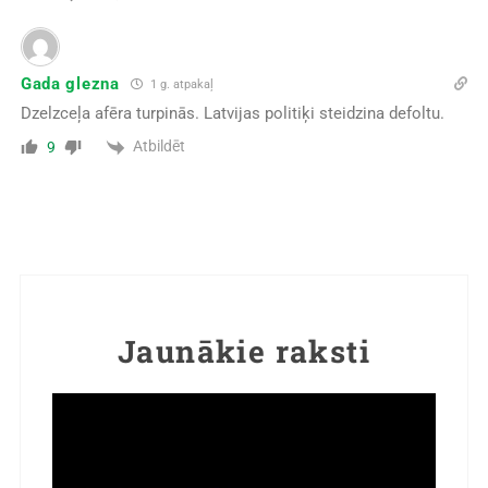
Gada glezna
1 g. atpakaļ
Dzelzceļa afēra turpinās. Latvijas politiķi steidzina defoltu.
Atbildēt
9
Jaunākie raksti