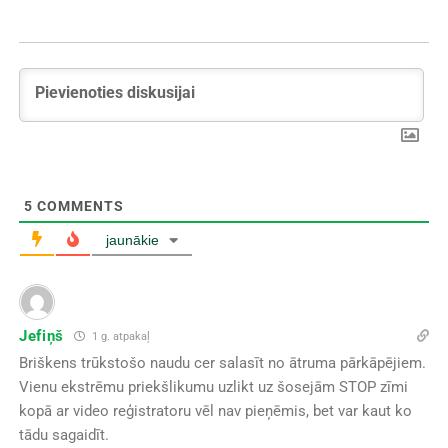
5
COMMENTS
jaunākie
Jefiņš
1 g. atpakaļ
Briškens trūkstošo naudu cer salasīt no ātruma pārkāpējiem.
Vienu ekstrēmu priekšlikumu uzlikt uz šosejām STOP zīmi
kopā ar video reģistratoru vēl nav pieņēmis, bet var kaut ko
tādu sagaidīt.