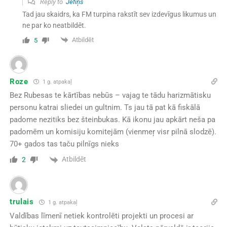
Reply to
Jefiņš
Tad jau skaidrs, ka FM turpina rakstīt sev izdevīgus likumus un
ne par ko neatbildēt.
Atbildēt
5
Roze
1 g. atpakaļ
Bez Rubesas te kārtības nebūs – vajag te tādu harizmātisku
personu katrai sliedei un gultnim. Ts jau tā pat kā fiskālā
padome nezitiks bez šteinbukas. Kā ikonu jau apkārt neša pa
padomēm un komisiju komitejām (vienmeŗ visr pilnā slodzē).
70+ gados tas taču pilnīgs nieks
Atbildēt
2
trulais
1 g. atpakaļ
Valdības līmenī netiek kontrolēti projekti un procesi ar