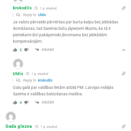
krokodils
1 g. atpakaļ
Reply to
Uldis
Ja valsts pārvalde pārvēršas par burta kalpu bez jebkādas
domāšanas, tad Saeimai būtu jāpieņem likums, ka tā ir
pietiekami ātri pakāpeniski jānomaina bez jebkādām
kompensācijām.
Atbildēt
5
Uldis
1 g. atpakaļ
Reply to
krokodils
Galu galā par valdības lietām atbild PM. Latvijas reālijās
Saeima ir valdības balsošanas mašīna.
Atbildēt
4
Gada glezna
1 g. atpakaļ