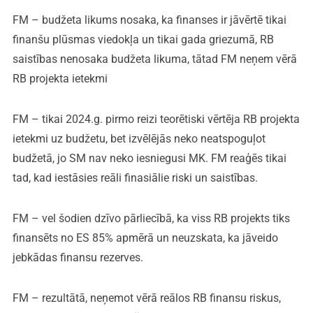
FM – budžeta likums nosaka, ka finanses ir jāvērtē tikai
finanšu plūsmas viedokļa un tikai gada griezumā, RB
saistības nenosaka budžeta likuma, tātad FM neņem vērā
RB projekta ietekmi
FM – tikai 2024.g. pirmo reizi teorētiski vērtēja RB projekta
ietekmi uz budžetu, bet izvēlējās neko neatspoguļot
budžetā, jo SM nav neko iesniegusi MK. FM reaģēs tikai
tad, kad iestāsies reāli finasiālie riski un saistības.
FM – vel šodien dzīvo pārliecībā, ka viss RB projekts tiks
finansēts no ES 85% apmērā un neuzskata, ka jāveido
jebkādas finansu rezerves.
FM – rezultātā, neņemot vērā reālos RB finansu riskus,