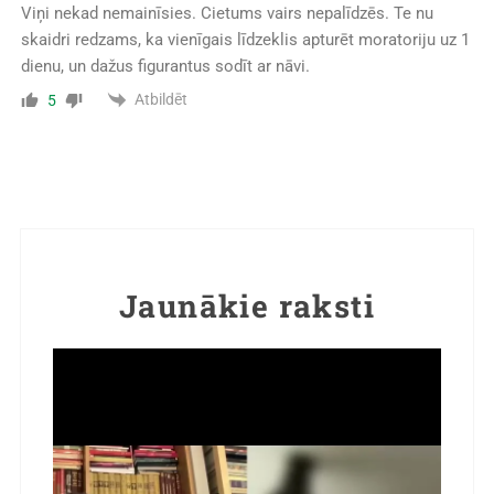
Viņi nekad nemainīsies. Cietums vairs nepalīdzēs. Te nu
skaidri redzams, ka vienīgais līdzeklis apturēt moratoriju uz 1
dienu, un dažus figurantus sodīt ar nāvi.
Atbildēt
5
Jaunākie raksti