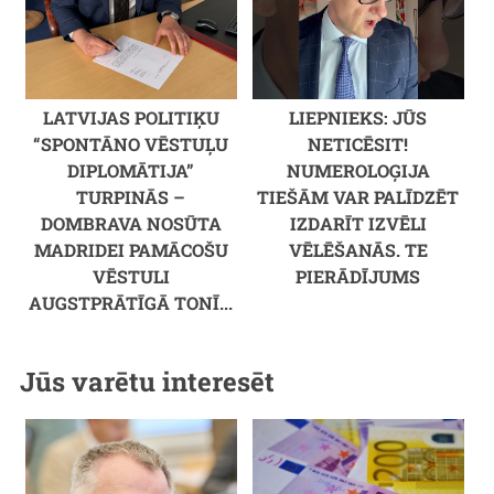
LATVIJAS POLITIĶU
LIEPNIEKS: JŪS
“SPONTĀNO VĒSTUĻU
NETICĒSIT!
DIPLOMĀTIJA”
NUMEROLOĢIJA
TURPINĀS –
TIEŠĀM VAR PALĪDZĒT
DOMBRAVA NOSŪTA
IZDARĪT IZVĒLI
MADRIDEI PAMĀCOŠU
VĒLĒŠANĀS. TE
VĒSTULI
PIERĀDĪJUMS
AUGSTPRĀTĪGĀ TONĪ...
Jūs varētu interesēt