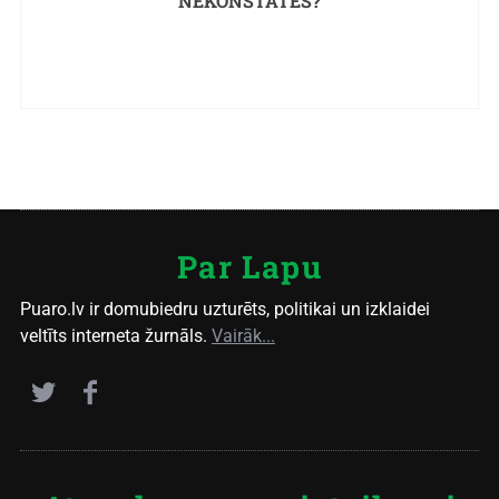
NEKONSTATĒS?
Par Lapu
Puaro.lv ir domubiedru uzturēts, politikai un izklaidei
veltīts interneta žurnāls.
Vairāk...