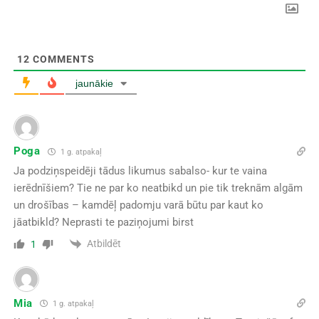
12
COMMENTS
jaunākie
Poga
1 g. atpakaļ
Ja podziņspeidēji tādus likumus sabalso- kur te vaina
ierēdnīšiem? Tie ne par ko neatbikd un pie tik treknām algām
un drošības – kamdēļ padomju varā būtu par kaut ko
jāatbikld? Neprasti te paziņojumi birst
Atbildēt
1
Mia
1 g. atpakaļ