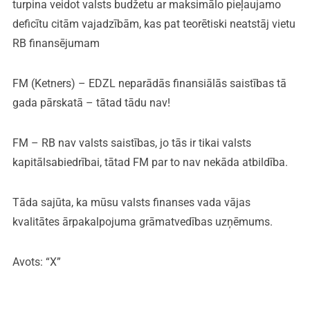
turpina veidot valsts budžetu ar maksimālo pieļaujamo
deficītu citām vajadzībām, kas pat teorētiski neatstāj vietu
RB finansējumam
FM (Ketners) – EDZL neparādās finansiālās saistības tā
gada pārskatā – tātad tādu nav!
FM – RB nav valsts saistības, jo tās ir tikai valsts
kapitālsabiedrībai, tātad FM par to nav nekāda atbildība.
Tāda sajūta, ka mūsu valsts finanses vada vājas
kvalitātes ārpakalpojuma grāmatvedības uzņēmums.
Avots: “X”