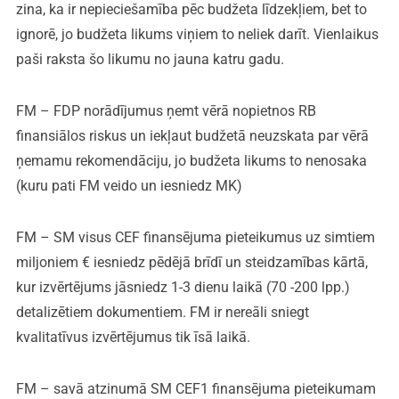
zina, ka ir nepieciešamība pēc budžeta līdzekļiem, bet to
ignorē, jo budžeta likums viņiem to neliek darīt. Vienlaikus
paši raksta šo likumu no jauna katru gadu.
FM – FDP norādījumus ņemt vērā nopietnos RB
finansiālos riskus un iekļaut budžetā neuzskata par vērā
ņemamu rekomendāciju, jo budžeta likums to nenosaka
(kuru pati FM veido un iesniedz MK)
FM – SM visus CEF finansējuma pieteikumus uz simtiem
miljoniem € iesniedz pēdējā brīdī un steidzamības kārtā,
kur izvērtējums jāsniedz 1-3 dienu laikā (70 -200 lpp.)
detalizētiem dokumentiem. FM ir nereāli sniegt
kvalitatīvus izvērtējumus tik īsā laikā.
FM – savā atzinumā SM CEF1 finansējuma pieteikumam