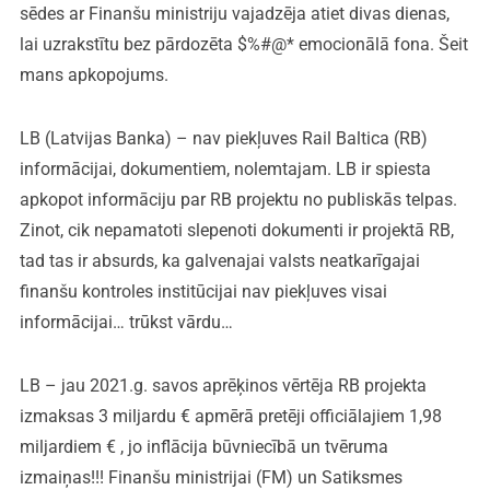
sēdes ar Finanšu ministriju vajadzēja atiet divas dienas,
lai uzrakstītu bez pārdozēta $%#@* emocionālā fona. Šeit
mans apkopojums.
LB (Latvijas Banka) – nav piekļuves Rail Baltica (RB)
informācijai, dokumentiem, nolemtajam. LB ir spiesta
apkopot informāciju par RB projektu no publiskās telpas.
Zinot, cik nepamatoti slepenoti dokumenti ir projektā RB,
tad tas ir absurds, ka galvenajai valsts neatkarīgajai
finanšu kontroles institūcijai nav piekļuves visai
informācijai… trūkst vārdu…
LB – jau 2021.g. savos aprēķinos vērtēja RB projekta
izmaksas 3 miljardu € apmērā pretēji officiālajiem 1,98
miljardiem € , jo inflācija būvniecībā un tvēruma
izmaiņas!!! Finanšu ministrijai (FM) un Satiksmes