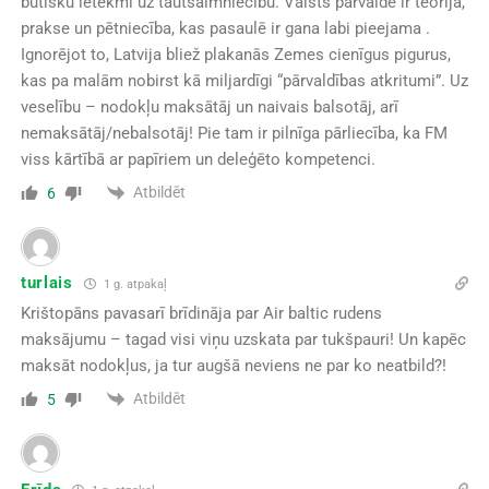
būtisku ietekmi uz tautsaimniecību. Valsts pārvaldē ir teorija,
prakse un pētniecība, kas pasaulē ir gana labi pieejama .
Ignorējot to, Latvija bliež plakanās Zemes cienīgus pigurus,
kas pa malām nobirst kā miljardīgi “pārvaldības atkritumi”. Uz
veselību – nodokļu maksātāj un naivais balsotāj, arī
nemaksātāj/nebalsotāj! P
ie tam ir pilnīga pārliecība, ka FM
viss kārtībā ar papīriem un deleģēto kompetenci.
Atbildēt
6
turlais
1 g. atpakaļ
Krištopāns pavasarī brīdināja par Air baltic rudens
maksājumu – tagad visi viņu uzskata par tukšpauri! Un kapēc
maksāt nodokļus, ja tur augšā neviens ne par ko neatbild?!
Atbildēt
5