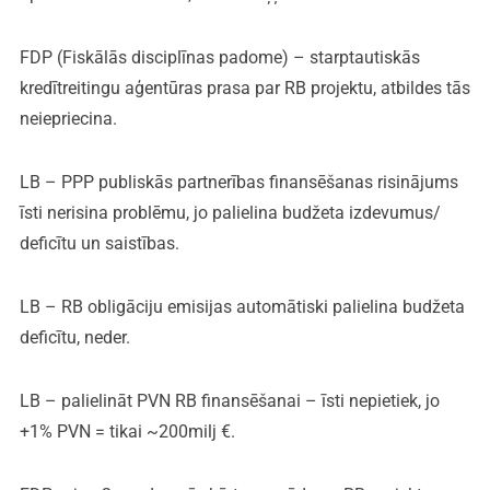
FDP (Fiskālās disciplīnas padome) – starptautiskās
kredītreitingu aģentūras prasa par RB projektu, atbildes tās
neiepriecina.
LB – PPP publiskās partnerības finansēšanas risinājums
īsti nerisina problēmu, jo palielina budžeta izdevumus/
deficītu un saistības.
LB – RB obligāciju emisijas automātiski palielina budžeta
deficītu, neder.
LB – palielināt PVN RB finansēšanai – īsti nepietiek, jo
+1% PVN = tikai ~200milj €.