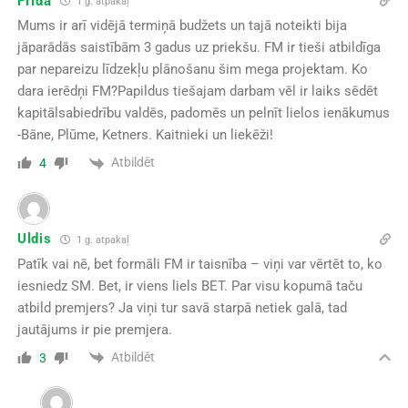
Frīda
1 g. atpakaļ
Mums ir arī vidējā termiņā budžets un tajā noteikti bija
jāparādās saistībām 3 gadus uz priekšu. FM ir tieši atbildīga
par nepareizu līdzekļu plānošanu šim mega projektam. Ko
dara ierēdņi FM?Papildus tiešajam darbam vēl ir laiks sēdēt
kapitālsabiedrību valdēs, padomēs un pelnīt lielos ienākumus
-Bāne, Plūme, Ketners. Kaitnieki un liekēži!
Atbildēt
4
Uldis
1 g. atpakaļ
Patīk vai nē, bet formāli FM ir taisnība – viņi var vērtēt to, ko
iesniedz SM. Bet, ir viens liels BET. Par visu kopumā taču
atbild premjers? Ja viņi tur savā starpā netiek galā, tad
jautājums ir pie premjera.
Atbildēt
3