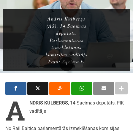
Andris Kulbergs
(AS), 14.Saeimas
deputāts,
Parlamentārās
izmeklēšanas
komisijas vadītājs
Foto: Saeima.lv
A
NDRIS KULBERGS
, 14.Saeimas deputāts, PIK
vadītājs
No Rail Baltica parlamentārās izmeklēšanas komisijas