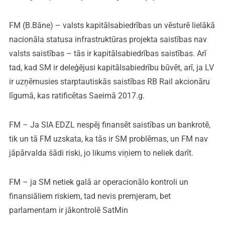
FM (B.Bāne) – valsts kapitālsabiedrības un vēsturē lielākā
nacionāla statusa infrastruktūras projekta saistības nav
valsts saistības – tās ir kapitālsabiedrības saistības. Arī
tad, kad SM ir deleģējusi kapitālsabiedrību būvēt, arī, ja LV
ir uzņēmusies starptautiskās saistības RB Rail akcionāru
līgumā, kas ratificētas Saeimā 2017.g.
FM – Ja SIA EDZL nespēj finansēt saistības un bankrotē,
tik un tā FM uzskata, ka tās ir SM problēmas, un FM nav
jāpārvalda šādi riski, jo likums viņiem to neliek darīt.
FM – ja SM netiek galā ar operacionālo kontroli un
finansiāliem riskiem, tad nevis premjeram, bet
parlamentam ir jākontrolē SatMin