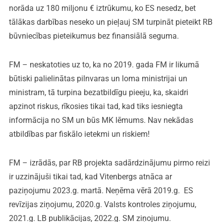
norāda uz 180 miljonu € iztrūkumu, ko ES nesedz, bet
tālākas darbības neseko un pieļauj SM turpināt pieteikt RB
būvniecības pieteikumus bez finansiālā seguma.
FM – neskatoties uz to, ka no 2019. gada FM ir likumā
būtiski palielinātas pilnvaras un loma ministrijai un
ministram, tā turpina bezatbildīgu pieeju, ka, skaidri
apzinot riskus, rīkosies tikai tad, kad tiks iesniegta
informācija no SM un būs MK lēmums. Nav nekādas
atbildības par fiskālo ietekmi un riskiem!
FM – izrādās, par RB projekta sadārdzinājumu pirmo reizi
ir uzzinājuši tikai tad, kad Vitenbergs atnāca ar
paziņojumu 2023.g. martā. Neņēma vērā 2019.g. ES
revīzijas ziņojumu, 2020.g. Valsts kontroles ziņojumu,
2021.g. LB publikācijas, 2022.g. SM ziņojumu.