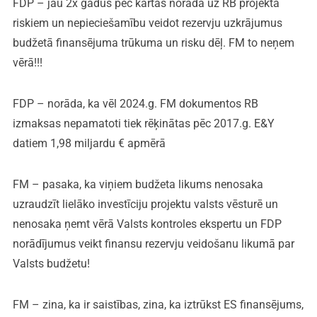
FDP – jau 2x gadus pēc kārtas norāda uz RB projekta
riskiem un nepieciešamību veidot rezervju uzkrājumus
budžetā finansējuma trūkuma un risku dēļ. FM to neņem
vērā!!!
FDP – norāda, ka vēl 2024.g. FM dokumentos RB
izmaksas nepamatoti tiek rēķinātas pēc 2017.g. E&Y
datiem 1,98 miljardu € apmērā
FM – pasaka, ka viņiem budžeta likums nenosaka
uzraudzīt lielāko investīciju projektu valsts vēsturē un
nenosaka ņemt vērā Valsts kontroles ekspertu un FDP
norādījumus veikt finansu rezervju veidošanu likumā par
Valsts budžetu!
FM – zina, ka ir saistības, zina, ka iztrūkst ES finansējums,