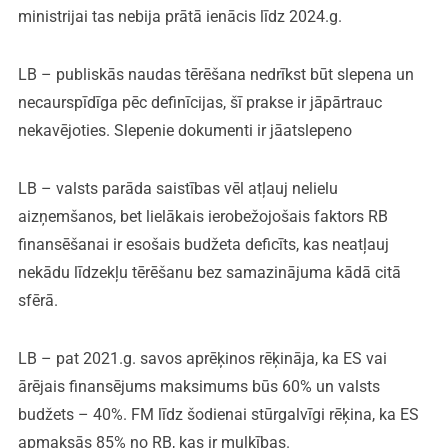
ministrijai tas nebija prātā ienācis līdz 2024.g.
LB – publiskās naudas tērēšana nedrīkst būt slepena un
necaurspīdīga pēc definīcijas, šī prakse ir jāpārtrauc
nekavējoties. Slepenie dokumenti ir jāatslepeno
LB – valsts parāda saistības vēl atļauj nelielu
aizņemšanos, bet lielākais ierobežojošais faktors RB
finansēšanai ir esošais budžeta deficīts, kas neatļauj
nekādu līdzekļu tērēšanu bez samazinājuma kādā citā
sfērā.
LB – pat 2021.g. savos aprēķinos rēķināja, ka ES vai
ārējais finansējums maksimums būs 60% un valsts
budžets – 40%. FM līdz šodienai stūrgalvīgi rēķina, ka ES
apmaksās 85% no RB, kas ir muļķības.