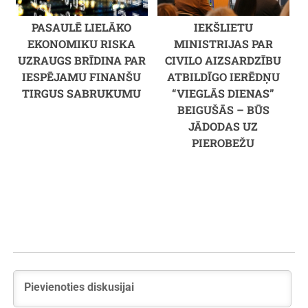
PASAULĒ LIELĀKO
IEKŠLIETU
EKONOMIKU RISKA
MINISTRIJAS PAR
UZRAUGS BRĪDINA PAR
CIVILO AIZSARDZĪBU
IESPĒJAMU FINANŠU
ATBILDĪGO IERĒDŅU
TIRGUS SABRUKUMU
“VIEGLĀS DIENAS”
BEIGUŠĀS – BŪS
JĀDODAS UZ
PIEROBEŽU