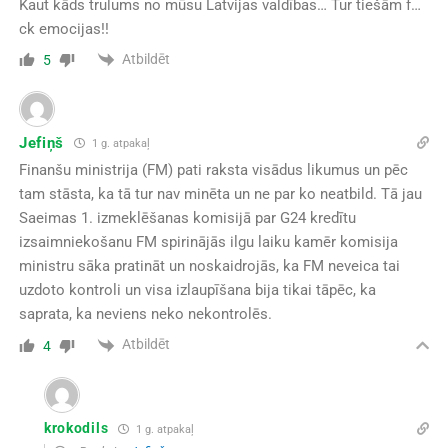
Kaut kāds trulums no mūsu Latvijas valdības… Tur tiešām f…
ck emocijas!!
Atbildēt
5
Jefiņš
1 g. atpakaļ
Finanšu ministrija (FM) pati raksta visādus likumus un pēc
tam stāsta, ka tā tur nav minēta un ne par ko neatbild. Tā jau
Saeimas 1. izmeklēšanas komisijā par G24 kredītu
izsaimniekošanu FM spirinājās ilgu laiku kamēr komisija
ministru sāka pratināt un noskaidrojās, ka FM neveica tai
uzdoto kontroli un visa izlaupīšana bija tikai tāpēc, ka
saprata, ka neviens neko nekontrolēs.
Atbildēt
4
krokodils
1 g. atpakaļ