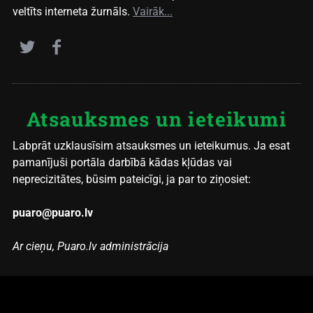
veltīts interneta žurnāls.
Vairāk...
Atsauksmes un ieteikumi
Labprāt uzklausīsim atsauksmes un ieteikumus. Ja esat
pamanījuši portāla darbībā kādas kļūdas vai
neprecizitātes, būsim pateicīgi, ja par to ziņosiet:
puaro@puaro.lv
Ar cieņu, Puaro.lv administrācija