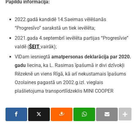
Papildu informācija:
2022.gadā kandidē 14.Saeimas vēlēšanās
“Progresīvo” sarakstā un tiek ievēlēta;
2021.gada 4.septembrī ievēlēta partijas “Progresīvie”
valdē (
ŠEIT
vairāk);
VIDam iesniegtā
amatpersonas deklarācija par 2020.
gadu
liecina, ka L. Rasimas īpašumā ir divi dzīvokļi
Rēzeknē un viens Rīgā, kā arī nekustamais īpašums
Ozolaines pagastā un 2002.g.izl. vieglais
plašlietojuma transportlīdzeklis MINI COOPER