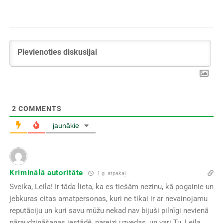
2
COMMENTS
jaunākie
Kriminālā autoritāte
1 g. atpakaļ
Sveika, Leila! Ir tāda lieta, ka es tiešām nezinu, kā pogainie un
jebkuras citas amatpersonas, kuri ne tikai ir ar nevainojamu
reputāciju un kuri savu mūžu nekad nav bijuši pilnīgi nevienā
pāraudzināšanas iestādē, pareizi uzvedas, un vari Tu, Leila,