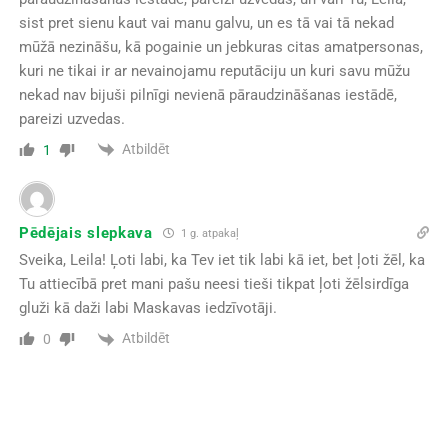
sist pret sienu kaut vai manu galvu, un es tā vai tā nekad
mūžā nezināšu, kā pogainie un jebkuras citas amatpersonas,
kuri ne tikai ir ar nevainojamu reputāciju un kuri savu mūžu
nekad nav bijuši pilnīgi nevienā pāraudzināšanas iestādē,
pareizi uzvedas.
Atbildēt
1
Pēdējais slepkava
1 g. atpakaļ
Sveika, Leila! Ļoti labi, ka Tev iet tik labi kā iet, bet ļoti žēl, ka
Tu attiecībā pret mani pašu neesi tieši tikpat ļoti žēlsirdīga
gluži kā daži labi Maskavas iedzīvotāji.
Atbildēt
0