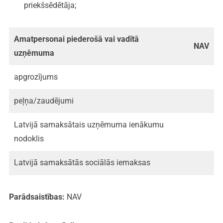
priekšsēdētāja;
Amatpersonai piederošā vai vadītā
NAV
uzņēmuma
apgrozījums
peļņa/zaudējumi
Latvijā samaksātais uzņēmuma ienākumu
nodoklis
Latvijā samaksātās sociālās iemaksas
Parādsaistības:
NAV