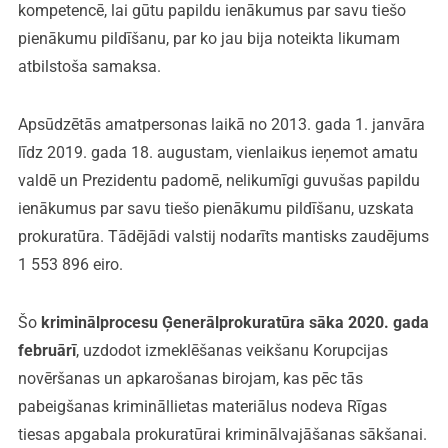
kompetencē, lai gūtu papildu ienākumus par savu tiešo
pienākumu pildīšanu, par ko jau bija noteikta likumam
atbilstoša samaksa.
Apsūdzētās amatpersonas laikā no 2013. gada 1. janvāra
līdz 2019. gada 18. augustam, vienlaikus ieņemot amatu
valdē un Prezidentu padomē, nelikumīgi guvušas papildu
ienākumus par savu tiešo pienākumu pildīšanu, uzskata
prokuratūra. Tādējādi valstij nodarīts mantisks zaudējums
1 553 896 eiro.
Šo
kriminālprocesu Ģenerālprokuratūra sāka 2020. gada
februārī
, uzdodot izmeklēšanas veikšanu Korupcijas
novēršanas un apkarošanas birojam, kas pēc tās
pabeigšanas krimināllietas materiālus nodeva Rīgas
tiesas apgabala prokuratūrai kriminālvajāšanas sākšanai.