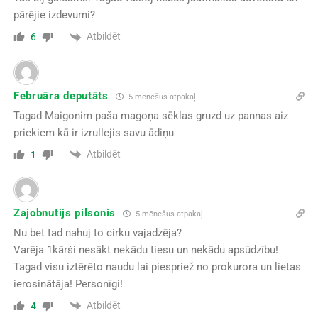
pārējie izdevumi?
Atbildēt
6
Februāra deputāts
5 mēnešus atpakaļ
Tagad Maigonim paša magoņa sēklas gruzd uz pannas aiz
priekiem kā ir izrullejis savu ādiņu
Atbildēt
1
Zajobnutijs pilsonis
5 mēnešus atpakaļ
Nu bet tad nahuj to cirku vajadzēja?
Varēja 1kārši nesākt nekādu tiesu un nekādu apsūdzību!
Tagad visu iztērēto naudu lai piespriež no prokurora un lietas
ierosinātāja! Personīgi!
Atbildēt
4