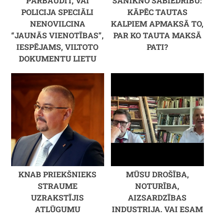
PĀRBAUDĪT, VAI
SANIKNO SABIEDRĪBU:
POLICIJA SPECIĀLI
KĀPĒC TAUTAS
NENOVILCINA
KALPIEM APMAKSĀ TO,
“JAUNĀS VIENOTĪBAS”,
PAR KO TAUTA MAKSĀ
IESPĒJAMS, VILTOTO
PATI?
DOKUMENTU LIETU
KNAB PRIEKŠNIEKS
MŪSU DROŠĪBA,
STRAUME
NOTURĪBA,
UZRAKSTĪJIS
AIZSARDZĪBAS
ATLŪGUMU
INDUSTRIJA. VAI ESAM