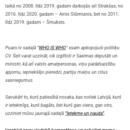
laikā no 2008. līdz 2019. gadam darbojās arī Strakšas, no
2016. līdz 2020. gadam – Ainis Stūrmanis, bet no 2011.
līdz 2019. gadam – Šmuksts.
Puaro.lv sadaļā “
WHO IS WHO
” esam apkopojuši politiķu
CV. Šeit varat uzzināt, cik izglītoti ir Saeimas deputāti un
ministri, kā arī valsts amatpersonas, viņu parādsaistību
apjomu, iepriekšējo pieredzi, partiju maiņu un citus
sasniegumus.
Savukārt to, kurš patiesībā nosaka, kas notiek Latvijā, kurš
ir ietekmīgs, kurš bagāts, bet kurš gan viens, gan otrs,
uzziniet mūsu jaunajā sadaļā
“Ietekme un nauda”
.