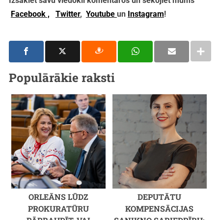
Izsakiet savu viedokli komentāros un sekojiet mums
Facebook ,
Twitter
,
Youtube
un
Instagram
!
Populārākie raksti
ORLEĀNS LŪDZ
DEPUTĀTU
PROKURATŪRU
KOMPENSĀCIJAS