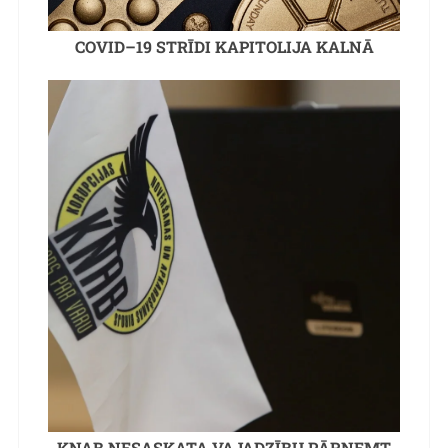
COVID–19 STRĪDI KAPITOLIJA KALNĀ
KNAB NESASKATA VAJADZĪBU PĀRŅEMT