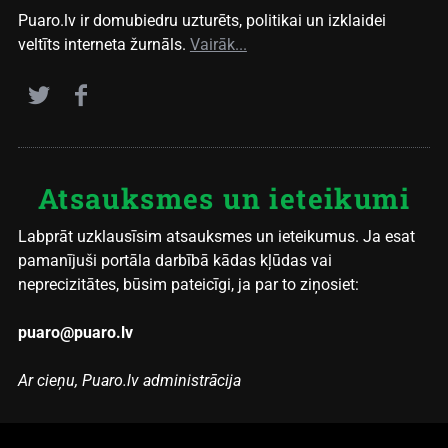
Puaro.lv ir domubiedru uzturēts, politikai un izklaidei
veltīts interneta žurnāls.
Vairāk...
Atsauksmes un ieteikumi
Labprāt uzklausīsim atsauksmes un ieteikumus. Ja esat
pamanījuši portāla darbībā kādas kļūdas vai
neprecizitātes, būsim pateicīgi, ja par to ziņosiet:
puaro@puaro.lv
Ar cieņu, Puaro.lv administrācija