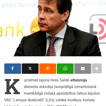
K
urzemes rajona tiesa Saldū
attaisnoja
dienesta stāvokļa ļaunprātīgā izmantošanā
mantkārīgā nolūkā apsūdzētos četrus bijušos
VAS “Latvijas dzelzceļš” (LDz) valdes locekļus, tostarp