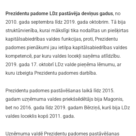
Prezidentu padome LDz pastāvēja deviņus gadus
, no
2010. gada septembra līdz 2019. gada oktobrim. Tā bija
struktūrvienība, kurai mākslīgi tika nodalītas un piešķirtas
kapitālsabiedrības valdes funkcijas, proti, Prezidentu
padomes pienākumi jau ietilpa kapitālsabiedrības valdes
kompetencē, par kuru valdes locekļi saņēma atlīdzību.
2019. gada 17. oktobrī LDz valde pieņēma lēmumu, ar
kuru izbeigta Prezidentu padomes darbība.
Prezidentu padomes pastāvēšanas laikā līdz 2015.
gadam uzņēmuma valdes priekšsēdētājs bija Magonis,
bet no 2016. gada līdz 2019. gadam Bērziņš, kurš bija LDz
valdes loceklis kopš 2011. gada.
Uzņēmuma valdē Prezidentu padomes pastāvēšanas