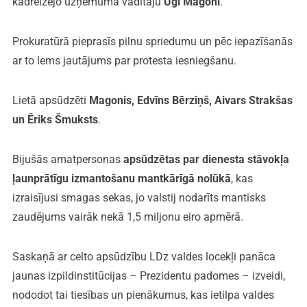
kādreizējo uzņēmuma vadītāju
Uģi Magoni
.
Prokuratūrā pieprasīs pilnu spriedumu un pēc iepazīšanās
ar to lems jautājums par protesta iesniegšanu.
Lietā apsūdzēti
Magonis, Edvīns Bērziņš, Aivars Strakšas
un Ēriks Šmuksts
.
Bijušās amatpersonas
apsūdzētas par dienesta stāvokļa
ļaunprātīgu izmantošanu mantkārīgā nolūkā
, kas
izraisījusi smagas sekas, jo valstij nodarīts mantisks
zaudējums vairāk nekā 1,5 miljonu eiro apmērā.
Saskaņā ar celto apsūdzību LDz valdes locekļi panāca
jaunas izpildinstitūcijas – Prezidentu padomes – izveidi,
nododot tai tiesības un pienākumus, kas ietilpa valdes