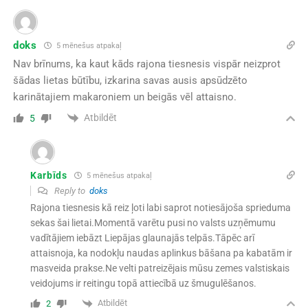
doks
5 mēnešus atpakaļ
Nav brīnums, ka kaut kāds rajona tiesnesis vispār neizprot
šādas lietas būtību, izkarina savas ausis apsūdzēto
karinātajiem makaroniem un beigās vēl attaisno.
Atbildēt
5
Karbīds
5 mēnešus atpakaļ
Reply to
doks
Rajona tiesnesis kā reiz ļoti labi saprot notiesājoša sprieduma
sekas šai lietai.Momentā varētu pusi no valsts uzņēmumu
vadītājiem iebāzt Liepājas glaunajās telpās.Tāpēc arī
attaisnoja, ka nodokļu naudas aplinkus bāšana pa kabatām ir
masveida prakse.Ne velti patreizējais mūsu zemes valstiskais
veidojums ir reitingu topā attiecībā uz šmugulēšanos.
Atbildēt
2