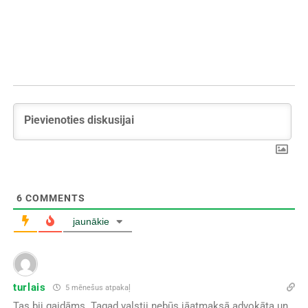
6
COMMENTS
jaunākie
turlais
5 mēnešus atpakaļ
Tas bij gaidāms. Tagad valstij nebūs jāatmaksā advokāta un