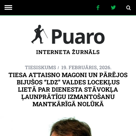
INTERNETA ŽURNĀLS
TIESISKUMS
19. FEBRUĀRIS, 2026.
TIESA ATTAISNO MAGONI UN PĀRĒJOS
BIJUŠOS “LDZ” VALDES LOCEKĻUS
LIETĀ PAR DIENESTA STĀVOKĻA
ĻAUNPRĀTĪGU IZMANTOŠANU
MANTKĀRĪGĀ NOLŪKĀ