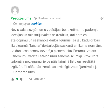
Precizējums
5 mēnešus atpakaļ
Reply to
Karbīds
Nevis valsts uzņēmumu vadītājus, bet uzņēmumu padomju
locekļus un ministriju valsts sekretārus, kuri noteica
atalgojumu un saskaņoja darba līgumus. Ja jau kādu gribas
likt cietumā. Taču arī tie darbojās saskaņā ar likuma normām.
Saldus tiesa nemaz nevarēja pieņemt citu lēmumu. Valsts
uzņēmumu vadītāji atalgojumu saņēma likumīgi. Prokurors
izdomāja noziegumu, ierosināja krimināllietu un rezultātā
izgāzās. Tiesāšanās izmaksas ir vienīgie zaudējumi valstij.
JKP mantojums.
Atbildēt
3