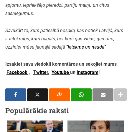
apjomu, iepriekšējo pieredzi, partiju maiņu un citus
sasniegumus.
Savukārt to, kurš patiesībā nosaka, kas notiek Latvijā, kurš
ir ietekmīgs, kurš bagāts, bet kurš gan viens, gan otrs,
uzziniet mūsu jaunajā sadaļā
“Ietekme un nauda”
.
Izsakiet savu viedokli komentāros un sekojiet mums
Facebook ,
Twitter
,
Youtube
un
Instagram
!
Populārākie raksti