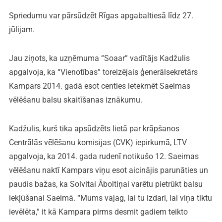
Spriedumu var pārsūdzēt Rīgas apgabaltiesā līdz 27.
jūlijam.
Jau ziņots, ka uzņēmuma “Soaar” vadītājs Kadžulis
apgalvoja, ka “Vienotības” toreizējais ģenerālsekretārs
Kampars 2014. gadā esot centies ietekmēt Saeimas
vēlēšanu balsu skaitīšanas iznākumu.
Kadžulis, kurš tika apsūdzēts lietā par krāpšanos
Centrālās vēlēšanu komisijas (CVK) iepirkumā, LTV
apgalvoja, ka 2014. gada rudenī notikušo 12. Saeimas
vēlēšanu naktī Kampars viņu esot aicinājis parunāties un
paudis bažas, ka Solvitai Āboltiņai varētu pietrūkt balsu
iekļūšanai Saeimā. “Mums vajag, lai tu izdari, lai viņa tiktu
ievēlēta,” it kā Kampara pirms desmit gadiem teikto