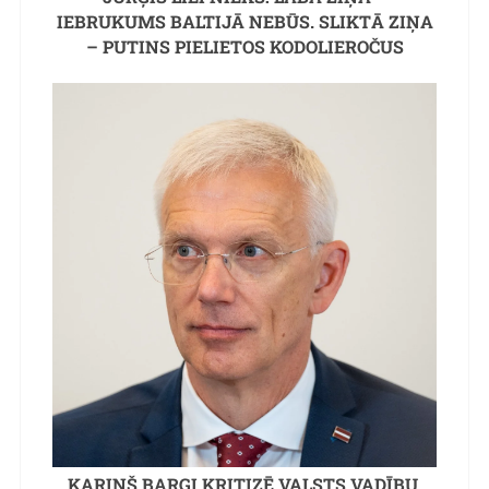
IEBRUKUMS BALTIJĀ NEBŪS. SLIKTĀ ZIŅA
– PUTINS PIELIETOS KODOLIEROČUS
KARIŅŠ BARGI KRITIZĒ VALSTS VADĪBU,