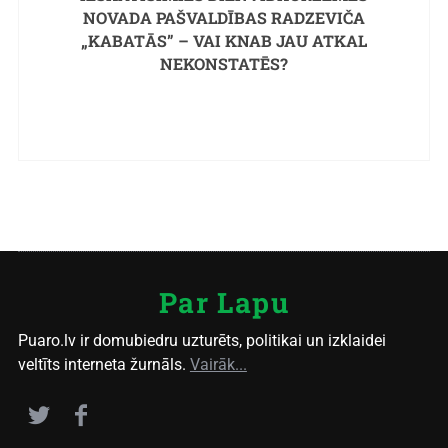
NOVADA PAŠVALDĪBAS RADZEVIČA
„KABATĀS” – VAI KNAB JAU ATKAL
NEKONSTATĒS?
Par Lapu
Puaro.lv ir domubiedru uzturēts, politikai un izklaidei
veltīts interneta žurnāls.
Vairāk...