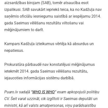
aizsardzības birojam (SAB), tomēr atsaucība esot
izpalikusi. SAB savukārt iepriekš teica, ka no Kadžuļa nav
saņēmis oficiālu iesniegumu saistībā ar iespējamu 2014.
gada Saeimas vēlēšanu rezultātu viltošanu vai
mēģinājumiem to darīt.
Kampars Kadžuļa izteikumus vērtēja kā absurdus un
nepatiesus.
Prokuratūra pārbaudē nav konstatējusi mēģinājumus
ietekmēt 2014. gada Saeimas vēlēšanu rezultātu,
iejaucoties informācijas sistēmu darbībā.
Puaro.lv sadaļā “
WHO IS WHO
” esam apkopojuši politiķu
CV. Šeit varat uzzināt, cik izglītoti ir Saeimas deputāti un
ministri, kā arī valsts amatpersonas, viņu parādsaistību