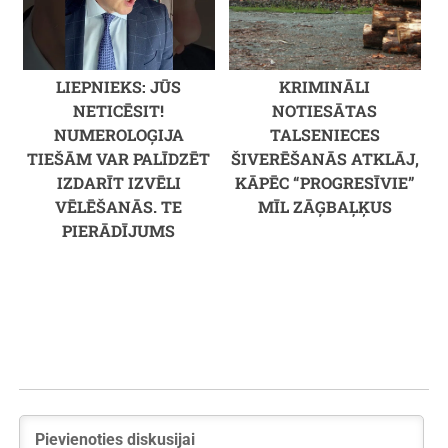
LIEPNIEKS: JŪS
KRIMINĀLI
NETICĒSIT!
NOTIESĀTAS
NUMEROLOĢIJA
TALSENIECES
TIEŠĀM VAR PALĪDZĒT
ŠIVERĒŠANĀS ATKLĀJ,
IZDARĪT IZVĒLI
KĀPĒC “PROGRESĪVIE”
VĒLĒŠANĀS. TE
MĪL ZĀĢBAĻĶUS
PIERĀDĪJUMS