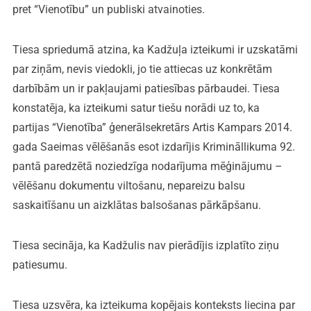
pret “Vienotību” un publiski atvainoties.
Tiesa spriedumā atzina, ka Kadžuļa izteikumi ir uzskatāmi
par ziņām, nevis viedokli, jo tie attiecas uz konkrētām
darbībām un ir pakļaujami patiesības pārbaudei. Tiesa
konstatēja, ka izteikumi satur tiešu norādi uz to, ka
partijas “Vienotība” ģenerālsekretārs Artis Kampars 2014.
gada Saeimas vēlēšanās esot izdarījis Krimināllikuma 92.
pantā paredzētā noziedzīga nodarījuma mēģinājumu –
vēlēšanu dokumentu viltošanu, nepareizu balsu
saskaitīšanu un aizklātas balsošanas pārkāpšanu.
Tiesa secināja, ka Kadžulis nav pierādījis izplatīto ziņu
patiesumu.
Tiesa uzsvēra, ka izteikuma kopējais konteksts liecina par