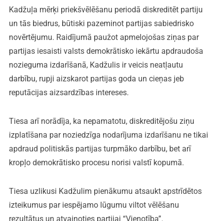
Kadžuļa mērķi priekšvēlēšanu periodā diskreditēt partiju
un tās biedrus, būtiski pazeminot partijas sabiedrisko
novērtējumu. Raidījumā paužot apmelojošas ziņas par
partijas iesaisti valsts demokrātisko iekārtu apdraudoša
nozieguma izdarīšanā, Kadžulis ir veicis neatļautu
darbību, rupji aizskarot partijas goda un cieņas jeb
reputācijas aizsardzības intereses.
Tiesa arī norādīja, ka nepamatotu, diskreditējošu ziņu
izplatīšana par noziedzīga nodarījuma izdarīšanu ne tikai
apdraud politiskās partijas turpmāko darbību, bet arī
kropļo demokrātisko procesu norisi valstī kopumā.
Tiesa uzlikusi Kadžulim pienākumu atsaukt apstrīdētos
izteikumus par iespējamo lūgumu viltot vēlēšanu
rezultātus un atvainoties partijai “Vienotība”.