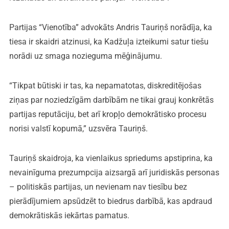
Partijas “Vienotība” advokāts Andris Tauriņš norādīja, ka
tiesa ir skaidri atzinusi, ka Kadžuļa izteikumi satur tiešu
norādi uz smaga nozieguma mēģinājumu.
“Tikpat būtiski ir tas, ka nepamatotas, diskreditējošas
ziņas par noziedzīgām darbībām ne tikai grauj konkrētās
partijas reputāciju, bet arī kropļo demokrātisko procesu
norisi valstī kopumā,” uzsvēra Tauriņš.
Tauriņš skaidroja, ka vienlaikus spriedums apstiprina, ka
nevainīguma prezumpcija aizsargā arī juridiskās personas
– politiskās partijas, un nevienam nav tiesību bez
pierādījumiem apsūdzēt to biedrus darbībā, kas apdraud
demokrātiskās iekārtas pamatus.