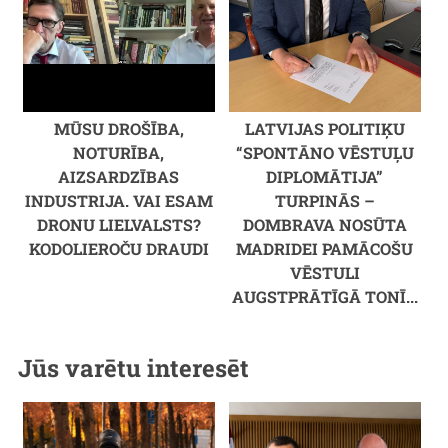
MŪSU DROŠĪBA,
LATVIJAS POLITIĶU
NOTURĪBA,
“SPONTĀNO VĒSTUĻU
AIZSARDZĪBAS
DIPLOMĀTIJA”
INDUSTRIJA. VAI ESAM
TURPINĀS –
DRONU LIELVALSTS?
DOMBRAVA NOSŪTA
KODOLIEROČU DRAUDI
MADRIDEI PAMĀCOŠU
VĒSTULI
AUGSTPRĀTĪGĀ TONĪ...
Jūs varētu interesēt