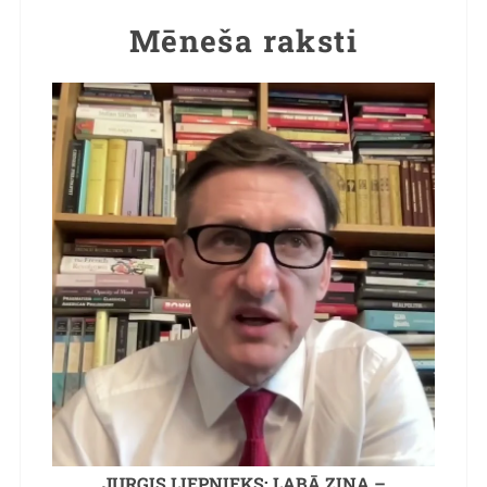
Mēneša raksti
JURĢIS LIEPNIEKS: LABĀ ZIŅA –