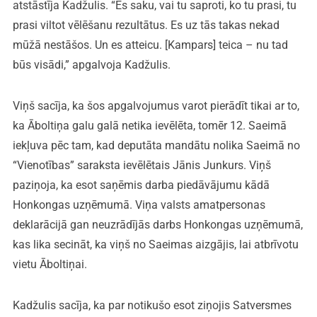
atstāstīja Kadžulis. “Es saku, vai tu saproti, ko tu prasi, tu
prasi viltot vēlēšanu rezultātus. Es uz tās takas nekad
mūžā nestāšos. Un es atteicu. [Kampars] teica – nu tad
būs visādi,” apgalvoja Kadžulis.
Viņš sacīja, ka šos apgalvojumus varot pierādīt tikai ar to,
ka Āboltiņa galu galā netika ievēlēta, tomēr 12. Saeimā
iekļuva pēc tam, kad deputāta mandātu nolika Saeimā no
“Vienotības” saraksta ievēlētais Jānis Junkurs. Viņš
paziņoja, ka esot saņēmis darba piedāvājumu kādā
Honkongas uzņēmumā. Viņa valsts amatpersonas
deklarācijā gan neuzrādījās darbs Honkongas uzņēmumā,
kas lika secināt, ka viņš no Saeimas aizgājis, lai atbrīvotu
vietu Āboltiņai.
Kadžulis sacīja, ka par notikušo esot ziņojis Satversmes