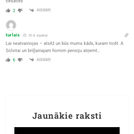
tiesāties
Atbildēt
2
turlais
30 d. atpakaļ
Lai neatvainojas – atsēž un būs mums kāds, kuram ticēt. A
Solvitai un briļļainajam homim pensiju atņemt…
Atbildēt
6
Jaunākie raksti