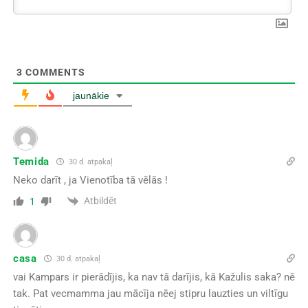
3
COMMENTS
jaunākie
Temida
30 d. atpakaļ
Neko darīt , ja Vienotība tā vēlās !
Atbildēt
1
casa
30 d. atpakaļ
vai Kampars ir pierādījis, ka nav tā darījis, kā Kažulis saka? nē
tak. Pat vecmamma jau mācīja nēej stipru lauzties un viltīgu