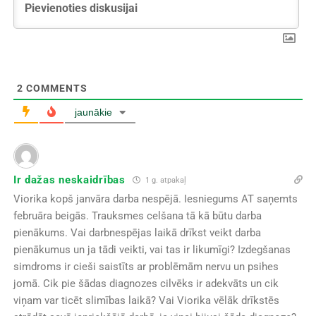
2
COMMENTS
jaunākie
Ir dažas neskaidrības
1 g. atpakaļ
Viorika kopš janvāra darba nespējā. Iesniegums AT saņemts
februāra beigās. Trauksmes celšana tā kā būtu darba
pienākums. Vai darbnespējas laikā drīkst veikt darba
pienākumus un ja tādi veikti, vai tas ir likumīgi? Izdegšanas
simdroms ir cieši saistīts ar problēmām nervu un psihes
jomā. Cik pie šādas diagnozes cilvēks ir adekvāts un cik
viņam var ticēt slimības laikā? Vai Viorika vēlāk drīkstēs