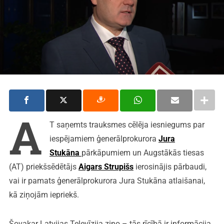
A
T saņemts trauksmes cēlēja iesniegums par
iespējamiem ģenerālprokurora
Jura
Stukāna
pārkāpumiem un Augstākās tiesas
(AT) priekšsēdētājs
Aigars Strupišs
ierosinājis pārbaudi,
vai ir pamats ģenerālprokurora Jura Stukāna atlaišanai,
kā ziņojām iepriekš.
Šovakar Latvijas Televīzija ziņo – tās rīcībā ir informācija,