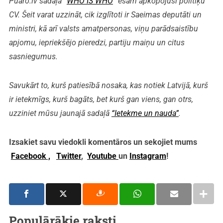
Puaro.lv sadaļā “
WHO IS WHO
” esam apkopojuši politiķu
CV. Šeit varat uzzināt, cik izglītoti ir Saeimas deputāti un
ministri, kā arī valsts amatpersonas, viņu parādsaistību
apjomu, iepriekšējo pieredzi, partiju maiņu un citus
sasniegumus.
Savukārt to, kurš patiesībā nosaka, kas notiek Latvijā, kurš
ir ietekmīgs, kurš bagāts, bet kurš gan viens, gan otrs,
uzziniet mūsu jaunajā sadaļā
“Ietekme un nauda”
.
Izsakiet savu viedokli komentāros un sekojiet mums
Facebook ,
Twitter
,
Youtube
un
Instagram
!
Populārākie raksti