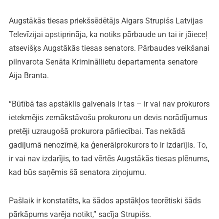
Augstākās tiesas priekšsēdētājs Aigars Strupišs Latvijas
Televīzijai apstiprināja, ka notiks pārbaude un tai ir jāieceļ
atsevišķs Augstākās tiesas senators. Pārbaudes veikšanai
pilnvarota Senāta Krimināllietu departamenta senatore
Aija Branta.
“Būtībā tas apstāklis galvenais ir tas – ir vai nav prokurors
ietekmējis zemākstāvošu prokuroru un devis norādījumus
pretēji uzraugošā prokurora pārliecībai. Tas nekādā
gadījumā nenozīmē, ka ģenerālprokurors to ir izdarījis. To,
ir vai nav izdarījis, to tad vērtēs Augstākās tiesas plēnums,
kad būs saņēmis šā senatora ziņojumu.
Pašlaik ir konstatēts, ka šādos apstākļos teorētiski šāds
pārkāpums varēja notikt,” sacīja Strupišs.