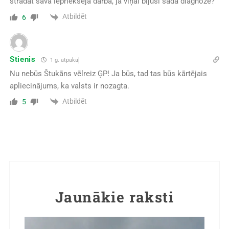
strādāt savā iepriekšējā darbā, ja viņai bijusi šāda diagnoze?
Atbildēt
6
Stienis
1 g. atpakaļ
Nu nebūs Štukāns vēlreiz ĢP! Ja būs, tad tas būs kārtējais
apliecinājums, ka valsts ir nozagta.
Atbildēt
5
Jaunākie raksti