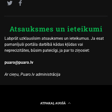
Atsauksmes un ieteikumi
Labprāt uzklausīsim atsauksmes un ieteikumus. Ja esat
pamanījuši portāla darbībā kādas kļūdas vai
neprecizitātes, būsim pateicīgi, ja par to ziņosiet:
puaro@puaro.lv
Ar cieņu, Puaro.lv administrācija
ATPAKAĻ AUGŠĀ