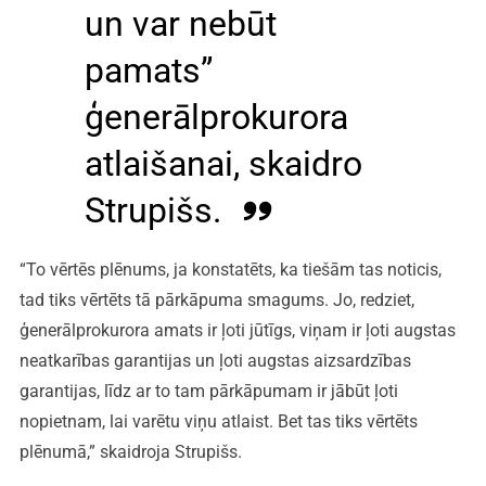
un var nebūt
pamats”
ģenerālprokurora
atlaišanai, skaidro
Strupišs.
“To vērtēs plēnums, ja konstatēts, ka tiešām tas noticis,
tad tiks vērtēts tā pārkāpuma smagums. Jo, redziet,
ģenerālprokurora amats ir ļoti jūtīgs, viņam ir ļoti augstas
neatkarības garantijas un ļoti augstas aizsardzības
garantijas, līdz ar to tam pārkāpumam ir jābūt ļoti
nopietnam, lai varētu viņu atlaist. Bet tas tiks vērtēts
plēnumā,” skaidroja Strupišs.