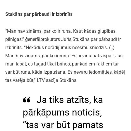
Stukāns par pārbaudi ir izbrīnīts
“Man nav zināms, par ko ir runa. Kaut kādas glupības
pilnīgas,” ģenerālprokurors Juris Stukāns par pārbaudi ir
izbrīnīts. “Nekādus norādījumus neesmu sniedzis. (..)
Man nav zināms, par ko ir runa. Es nezinu pat vispār. Jūs
man lasāt, es tagad tikai brīnos, par kādiem faktiem tur
var būt runa, kāda izpaušana. Es nevaru iedomāties, kādēļ
tas varēja būt,” LTV sacīja Stukāns.
Ja tiks atzīts, ka
pārkāpums noticis,
“tas var būt pamats