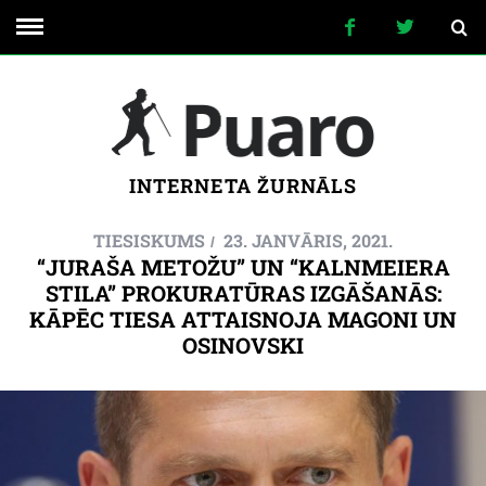
INTERNETA ŽURNĀLS
TIESISKUMS
23. JANVĀRIS, 2021.
“JURAŠA METOŽU” UN “KALNMEIERA
STILA” PROKURATŪRAS IZGĀŠANĀS:
KĀPĒC TIESA ATTAISNOJA MAGONI UN
OSINOVSKI