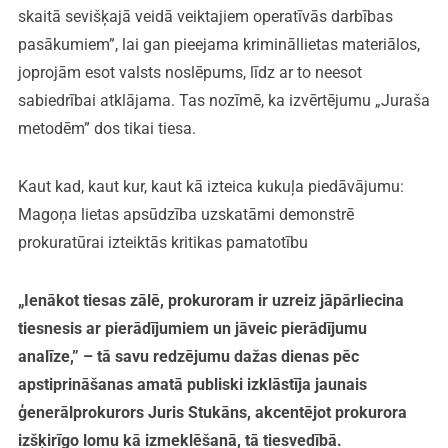
skaitā sevišķajā veidā veiktajiem operatīvās darbības
pasākumiem”, lai gan pieejama krimināllietas materiālos,
joprojām esot valsts noslēpums, līdz ar to neesot
sabiedrībai atklājama. Tas nozīmē, ka izvērtējumu „Juraša
metodēm” dos tikai tiesa.
Kaut kad, kaut kur, kaut kā izteica kukuļa piedāvājumu:
Magoņa lietas apsūdzība uzskatāmi demonstrē
prokuratūrai izteiktās kritikas pamatotību
„Ienākot tiesas zālē, prokuroram ir uzreiz jāpārliecina
tiesnesis ar pierādījumiem un jāveic pierādījumu
analīze,” – tā savu redzējumu dažas dienas pēc
apstiprināšanas amatā publiski izklāstīja jaunais
ģenerālprokurors Juris Stukāns, akcentējot prokurora
izšķirīgo lomu kā izmeklēšanā, tā tiesvedībā.