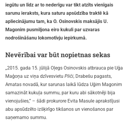
iegūtu un līdz ar to nederīgu var tikt atzīts vienīgais
sarunu ieraksts, kura saturu apsūdzība traktē kā
apliecinājumu tam, ka O. Osinovskis maksājis U.
Magonim pusmiljona eiro kukuli par uzvaras
nodrošināšanu lokomotīvju iepirkumā.
Nevērībai var būt nopietnas sekas
„2015. gada 15. jūlijā Oļegs Osinovskis atbrauca pie Uģa
Maģoņa uz viņa dzīvesvietu
Pliči
, Drabešu pagasts,
Amatas novadā, kur sarunas laikā lūdza Uģim Magonim
samazināt kukuļa summu, par kuru abi sākotnēji bija
vienojušies,” – šādi prokurore Evita Masule aprakstījusi
abu apsūdzēto izšķirīgo tikšanos un vienošanos par
saņemamo summu.