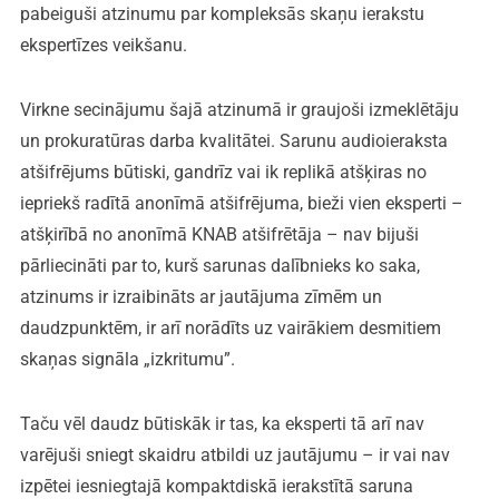
pabeiguši atzinumu par kompleksās skaņu ierakstu
ekspertīzes veikšanu.
Virkne secinājumu šajā atzinumā ir graujoši izmeklētāju
un prokuratūras darba kvalitātei. Sarunu audioieraksta
atšifrējums būtiski, gandrīz vai ik replikā atšķiras no
iepriekš radītā anonīmā atšifrējuma, bieži vien eksperti –
atšķirībā no anonīmā KNAB atšifrētāja – nav bijuši
pārliecināti par to, kurš sarunas dalībnieks ko saka,
atzinums ir izraibināts ar jautājuma zīmēm un
daudzpunktēm, ir arī norādīts uz vairākiem desmitiem
skaņas signāla „izkritumu”.
Taču vēl daudz būtiskāk ir tas, ka eksperti tā arī nav
varējuši sniegt skaidru atbildi uz jautājumu – ir vai nav
izpētei iesniegtajā kompaktdiskā ierakstītā saruna