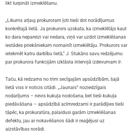
likt turpināt izmeklēšanu.
„Likums atļauj prokuroram ļoti tieši dot norādījumus
konkrētajā lietā. Ja prokurors uzskata, ka izmeklētājs kaut
ko dara nepareizi vai nedara, viņš var uzdot izmeklēšanas
iestādes priekšniekam nomainīt izmeklētāju. Prokurors var
ietekmēt katru darbību lietā,” J. Stukāns savu redzējumu
par prokurora funkcijām izklāsta intervijā izdevumam
Ir
.
Taču, kā redzams no trim secīgajām apsūdzībām, šajā
lietā viss ir noticis citādi. „Jaunais” noziedzīgais
nodarījums – nevis kukuļa nodošana, bet tieši kukuļa
piedāvāšana – apsūdzībā acīmredzami ir parādījies tieši
tāpēc, ka prokuratūra, palaidusi garām izmeklēšanas
defektu, jau ar nokavēšanos šādi ir reaģējusi uz
aizstāvības norādi.