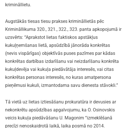
krimināllietu.
Augstākās tiesas tiesu prakses krimināllietās pēc
Krimināllikuma 320., 321., 322., 323. panta apkopojumā ir
uzsvērts: “Aprakstot lietas faktiskos apstākļus
kukuļņemšanas lietā, apsūdzībā jānorāda konkrētas
(nevis vispārīgas) objektīvās puses pazīmes par kādas
konkrētas darbības izdarīšanu vai neizdarīšanu konkrēta
kukuļdevēja vai kukuļa piedāvātāja interesēs, vai citas
konkrētas personas interesēs, no kuras amatpersona
pieņēmusi kukuli, izmantodama savu dienesta stāvokli.”
Tā vietā uz lietas iztiesāšanu prokuratūra ir devusies ar
nekonkrētu apsūdzības apgalvojumu, ka O. Osinovskis
veicis kukuļa piedāvāšanu U. Magonim “izmeklēšanā
precīzi nenoskaidrotā laikā, laika posmā no 2014.