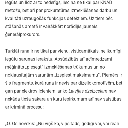
iegūts un līdz ar to nederīgs, liecina ne tikai par KNAB
metožu, bet arī par prokuratūras izmeklēšanas darbu un
kvalitāti uzraugošās funkcijas defektiem. Uz tiem pēc
stāšanās amatā ir vairākkārt norādījis jaunais
ģenerālprokurors.
Turklāt runa ir ne tikai par vienu, visticamākais, nelikumīgi
iegūtu sarunas ierakstu. Apsūdzībās arī acīmredzami
mēģināts „piesegt” izmeklēšanas trūkumus un no
noklausītajām sarunām „izspiest maksimumu”. Piemērs ir
šis fragments, kurā runa ir nevis par dīzeļlokomotīvēm, bet
gan par elektrovilcieniem, ar ko
Latvijas dzelzceļam
nav
nekāda tieša sakara un kuru iepirkumam arī nav saistības
ar kriminālprocesu:
„O. Osinovskis: „Nu viņš kā, viņš tāds, godīgi vai, vai reāli