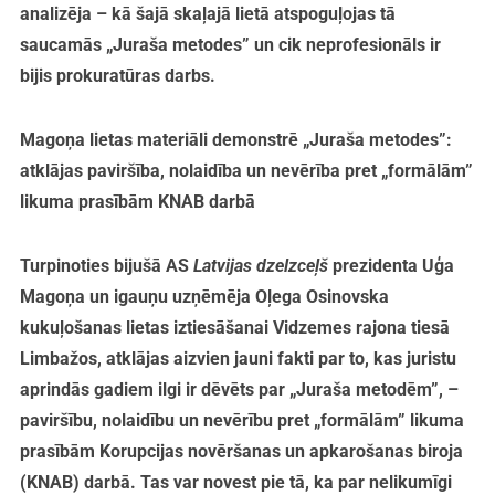
analizēja – kā šajā skaļajā lietā atspoguļojas tā
saucamās „Juraša metodes” un cik neprofesionāls ir
bijis prokuratūras darbs.
Magoņa lietas materiāli demonstrē „Juraša metodes”:
atklājas paviršība, nolaidība un nevērība pret „formālām”
likuma prasībām KNAB darbā
Turpinoties bijušā AS
Latvijas dzelzceļš
prezidenta Uģa
Magoņa un igauņu uzņēmēja Oļega Osinovska
kukuļošanas lietas iztiesāšanai Vidzemes rajona tiesā
Limbažos, atklājas aizvien jauni fakti par to, kas juristu
aprindās gadiem ilgi ir dēvēts par „Juraša metodēm”, –
paviršību, nolaidību un nevērību pret „formālām” likuma
prasībām Korupcijas novēršanas un apkarošanas biroja
(KNAB) darbā. Tas var novest pie tā, ka par nelikumīgi