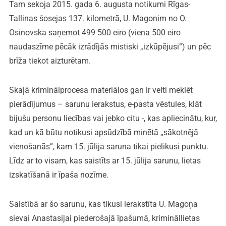
Tam sekoja 2015. gada 6. augusta notikumi Rīgas-
Tallinas šosejas 137. kilometrā, U. Magonim no O.
Osinovska saņemot 499 500 eiro (viena 500 eiro
naudaszīme pēcāk izrādījās mistiski „izkūpējusi”) un pēc
brīža tiekot aizturētam.
Skaļā kriminālprocesa materiālos gan ir velti meklēt
pierādījumus – sarunu ierakstus, e-pasta vēstules, klāt
bijušu personu liecības vai jebko citu -, kas apliecinātu, kur,
kad un kā būtu notikusi apsūdzībā minētā „sākotnējā
vienošanās”, kam 15. jūlija saruna tikai pielikusi punktu.
Līdz ar to visam, kas saistīts ar 15. jūlija sarunu, lietas
izskatīšanā ir īpaša nozīme.
Saistībā ar šo sarunu, kas tikusi ierakstīta U. Magoņa
sievai Anastasijai piederošajā īpašumā, krimināllietas