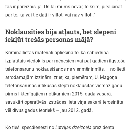
tas ir pareizais, ja. Un lai mums nevar, teiksim, pieaicināt
par to, ka vai tie dati ir viltoti vai nav viltoti.”
Noklausīties bija atļauts, bet slepeni
iekļūt trešās personas mājā?
Krimināllietas materiāli apliecina to, ka sabiedrībā
izplatītais viedoklis par mēnešiem vai pat gadiem ilgstošu
telefonsarunu noklausīšanos ne vienmēr ir mīts, – no lietā
atrodamajām izziņām izriet, ka, piemēram, U. Magoņa
telefonsarunas ir tikušas slēpti noklausītas vismaz gadu
pirms liktenīgajiem notikumiem 2015. gada vasarā,
savukārt operatīvās izstrādes lieta viņa sakarā ierosināta
vēl divus gadus iepriekš – jau 2012. gadā.
Ko tieši specdienesti no
Latvijas dzelzceļa
prezidenta