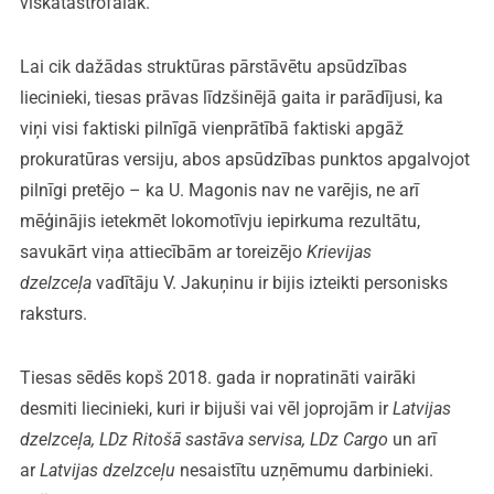
viskatastrofālāk.
Lai cik dažādas struktūras pārstāvētu apsūdzības
liecinieki, tiesas prāvas līdzšinējā gaita ir parādījusi, ka
viņi visi faktiski pilnīgā vienprātībā faktiski apgāž
prokuratūras versiju, abos apsūdzības punktos apgalvojot
pilnīgi pretējo – ka U. Magonis nav ne varējis, ne arī
mēģinājis ietekmēt lokomotīvju iepirkuma rezultātu,
savukārt viņa attiecībām ar toreizējo
Krievijas
dzelzceļa
vadītāju V. Jakuņinu ir bijis izteikti personisks
raksturs.
Tiesas sēdēs kopš 2018. gada ir nopratināti vairāki
desmiti liecinieki, kuri ir bijuši vai vēl joprojām ir
Latvijas
dzelzceļa, LDz Ritošā sastāva servisa, LDz Cargo
un arī
ar
Latvijas dzelzceļu
nesaistītu uzņēmumu darbinieki.