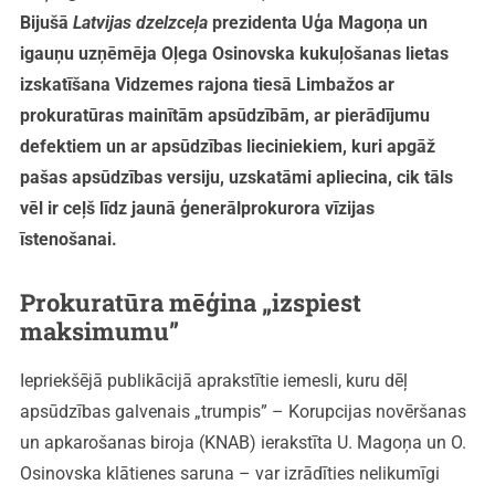
Bijušā
Latvijas dzelzceļa
prezidenta Uģa Magoņa un
igauņu uzņēmēja Oļega Osinovska kukuļošanas lietas
izskatīšana Vidzemes rajona tiesā Limbažos ar
prokuratūras mainītām apsūdzībām, ar pierādījumu
defektiem un ar apsūdzības lieciniekiem, kuri apgāž
pašas apsūdzības versiju, uzskatāmi apliecina, cik tāls
vēl ir ceļš līdz jaunā ģenerālprokurora vīzijas
īstenošanai.
Prokuratūra mēģina „izspiest
maksimumu”
Iepriekšējā publikācijā aprakstītie iemesli, kuru dēļ
apsūdzības galvenais „trumpis” – Korupcijas novēršanas
un apkarošanas biroja (KNAB) ierakstīta U. Magoņa un O.
Osinovska klātienes saruna – var izrādīties nelikumīgi