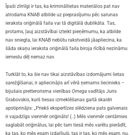
Īpaši zīmīgi ir tas, ka krimināllietas materiālos pat nav
atrodama KNAB atbilde uz pieprasījumu pēc sarunas
ieraksta oriģinālā faila vai tā digitālā dublikāta. Tas,
protams, ļauj aizstāvībai izteikt pieņēmumu, ka atbilde
nav sniegta, lai KNAB nebūtu rakstveidā jāapliecina, ka
šāda skaņu ieraksta oriģinālā faila biroja rīcībā nezināmu
iemeslu dēļ nemaz nav.
Turklāt to, ka šie nav tikai aizstāvības izdomājumi lietas
sarežģīšanai, ir apliecinājis arī vērā ņemams liecinieks –
bijušais pretterorisma vienības
Omega
vadītājs Juris
Grabovskis, kurš tiesas izmeklēšanas gaitā skaidri
apstiprinājis: „Priekš ekspertīzes slēdziena pats galvenais
ir vajadzīgs vienmēr oriģināls! (..) Mēs vienmēr centāmies
saglabāt oriģinālus, lai pēc tam tiesā mēs varētu pierādīt,
ka tas, ko mēs esam izdarījuši, tas ir tas, ko mēs esam, nu,