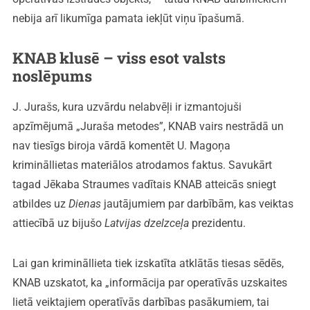
nebija arī likumīga pamata iekļūt viņu īpašumā.
KNAB klusē – viss esot valsts
noslēpums
J. Jurašs, kura uzvārdu nelabvēļi ir izmantojuši
apzīmējumā „Juraša metodes”, KNAB vairs nestrādā un
nav tiesīgs biroja vārdā komentēt U. Magoņa
krimināllietas materiālos atrodamos faktus. Savukārt
tagad Jēkaba Straumes vadītais KNAB atteicās sniegt
atbildes uz
Dienas
jautājumiem par darbībām, kas veiktas
attiecībā uz bijušo
Latvijas dzelzceļa
prezidentu.
Lai gan krimināllieta tiek izskatīta atklātās tiesas sēdēs,
KNAB uzskatot, ka „informācija par operatīvās uzskaites
lietā veiktajiem operatīvās darbības pasākumiem, tai