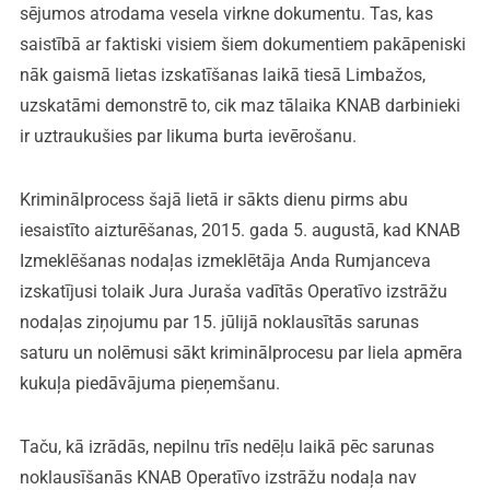
sējumos atrodama vesela virkne dokumentu. Tas, kas
saistībā ar faktiski visiem šiem dokumentiem pakāpeniski
nāk gaismā lietas izskatīšanas laikā tiesā Limbažos,
uzskatāmi demonstrē to, cik maz tālaika KNAB darbinieki
ir uztraukušies par likuma burta ievērošanu.
Kriminālprocess šajā lietā ir sākts dienu pirms abu
iesaistīto aizturēšanas, 2015. gada 5. augustā, kad KNAB
Izmeklēšanas nodaļas izmeklētāja Anda Rumjanceva
izskatījusi tolaik Jura Juraša vadītās Operatīvo izstrāžu
nodaļas ziņojumu par 15. jūlijā noklausītās sarunas
saturu un nolēmusi sākt kriminālprocesu par liela apmēra
kukuļa piedāvājuma pieņemšanu.
Taču, kā izrādās, nepilnu trīs nedēļu laikā pēc sarunas
noklausīšanās KNAB Operatīvo izstrāžu nodaļa nav