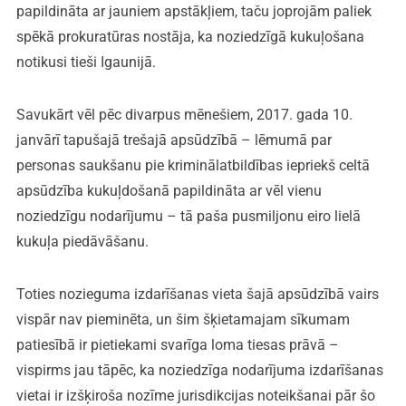
papildināta ar jauniem apstākļiem, taču joprojām paliek
spēkā prokuratūras nostāja, ka noziedzīgā kukuļošana
notikusi tieši Igaunijā.
Savukārt vēl pēc divarpus mēnešiem, 2017. gada 10.
janvārī tapušajā trešajā apsūdzībā – lēmumā par
personas saukšanu pie kriminālatbildības iepriekš celtā
apsūdzība kukuļdošanā papildināta ar vēl vienu
noziedzīgu nodarījumu – tā paša pusmiljonu eiro lielā
kukuļa piedāvāšanu.
Toties nozieguma izdarīšanas vieta šajā apsūdzībā vairs
vispār nav pieminēta, un šim šķietamajam sīkumam
patiesībā ir pietiekami svarīga loma tiesas prāvā –
vispirms jau tāpēc, ka noziedzīga nodarījuma izdarīšanas
vietai ir izšķiroša nozīme jurisdikcijas noteikšanai pār šo