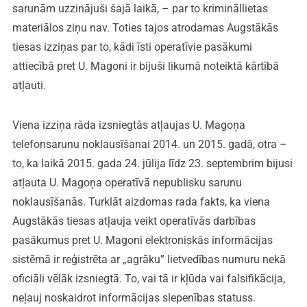
sarunām uzzinājuši šajā laikā, – par to krimināllietas
materiālos ziņu nav. Toties tajos atrodamas Augstākās
tiesas izziņas par to, kādi īsti operatīvie pasākumi
attiecībā pret U. Magoni ir bijuši likumā noteiktā kārtībā
atļauti.
Viena izziņa rāda izsniegtās atļaujas U. Magoņa
telefonsarunu noklausīšanai 2014. un 2015. gadā, otra –
to, ka laikā 2015. gada 24. jūlija līdz 23. septembrim bijusi
atļauta U. Magoņa operatīvā nepublisku sarunu
noklausīšanās. Turklāt aizdomas rada fakts, ka viena
Augstākās tiesas atļauja veikt operatīvās darbības
pasākumus pret U. Magoni elektroniskās informācijas
sistēmā ir reģistrēta ar „agrāku” lietvedības numuru nekā
oficiāli vēlāk izsniegtā. To, vai tā ir kļūda vai falsifikācija,
neļauj noskaidrot informācijas slepenības statuss.