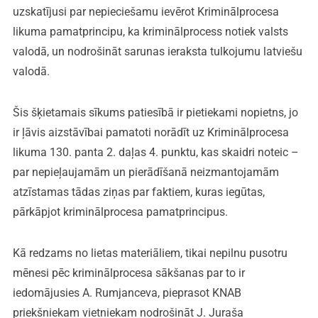
uzskatījusi par nepieciešamu ievērot Kriminālprocesa
likuma pamatprincipu, ka kriminālprocess notiek valsts
valodā, un nodrošināt sarunas ieraksta tulkojumu latviešu
valodā.
Šis šķietamais sīkums patiesībā ir pietiekami nopietns, jo
ir ļāvis aizstāvībai pamatoti norādīt uz Kriminālprocesa
likuma 130. panta 2. daļas 4. punktu, kas skaidri noteic –
par nepieļaujamām un pierādīšanā neizmantojamām
atzīstamas tādas ziņas par faktiem, kuras iegūtas,
pārkāpjot kriminālprocesa pamatprincipus.
Kā redzams no lietas materiāliem, tikai nepilnu pusotru
mēnesi pēc kriminālprocesa sākšanas par to ir
iedomājusies A. Rumjanceva, pieprasot KNAB
priekšniekam vietniekam nodrošināt J. Juraša