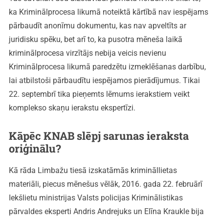
ka Kriminālprocesa likumā noteiktā kārtībā nav iespējams
pārbaudīt anonīmu dokumentu, kas nav apveltīts ar
juridisku spēku, bet arī to, ka pusotra mēneša laikā
kriminālprocesa virzītājs nebija veicis nevienu
Kriminālprocesa likumā paredzētu izmeklēšanas darbību,
lai atbilstoši pārbaudītu iespējamos pierādījumus. Tikai
22. septembrī tika pieņemts lēmums ierakstiem veikt
komplekso skaņu ierakstu ekspertīzi.
Kāpēc KNAB slēpj sarunas ieraksta
oriģinālu?
Kā rāda Limbažu tiesā izskatāmās krimināllietas
materiāli, piecus mēnešus vēlāk, 2016. gada 22. februārī
Iekšlietu ministrijas Valsts policijas Kriminālistikas
pārvaldes eksperti Andris Andrejuks un Elīna Kraukle bija