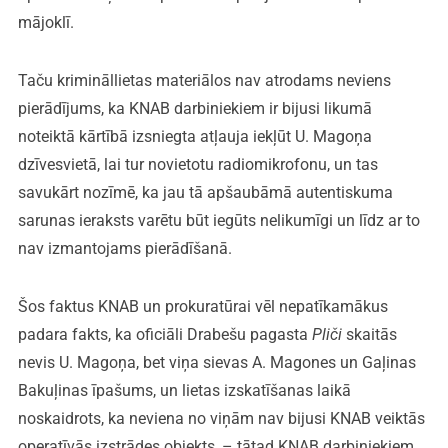
mājoklī.
Taču krimināllietas materiālos nav atrodams neviens
pierādījums, ka KNAB darbiniekiem ir bijusi likumā
noteiktā kārtībā izsniegta atļauja iekļūt U. Magoņa
dzīvesvietā, lai tur novietotu radiomikrofonu, un tas
savukārt nozīmē, ka jau tā apšaubāmā autentiskuma
sarunas ieraksts varētu būt iegūts nelikumīgi un līdz ar to
nav izmantojams pierādīšanā.
Šos faktus KNAB un prokuratūrai vēl nepatīkamākus
padara fakts, ka oficiāli Drabešu pagasta
Pliči
skaitās
nevis U. Magoņa, bet viņa sievas A. Magones un Gaļinas
Bakuļinas īpašums, un lietas izskatīšanas laikā
noskaidrots, ka neviena no viņām nav bijusi KNAB veiktās
operatīvās izstrādes objekts, – tātad KNAB darbiniekiem