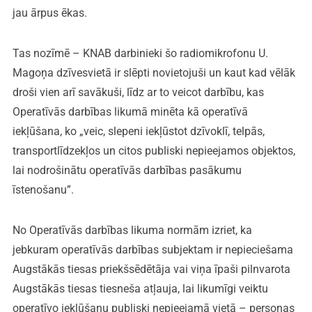
jau ārpus ēkas.
Tas nozīmē – KNAB darbinieki šo radiomikrofonu U.
Magoņa dzīvesvietā ir slēpti novietojuši un kaut kad vēlāk
droši vien arī savākuši, līdz ar to veicot darbību, kas
Operatīvās darbības likumā minēta kā operatīvā
iekļūšana, ko „veic, slepeni iekļūstot dzīvoklī, telpās,
transportlīdzekļos un citos publiski nepieejamos objektos,
lai nodrošinātu operatīvās darbības pasākumu
īstenošanu”.
No Operatīvās darbības likuma normām izriet, ka
jebkuram operatīvās darbības subjektam ir nepieciešama
Augstākās tiesas priekšsēdētāja vai viņa īpaši pilnvarota
Augstākās tiesas tiesneša atļauja, lai likumīgi veiktu
operatīvo iekļūšanu publiski nepieejamā vietā – personas