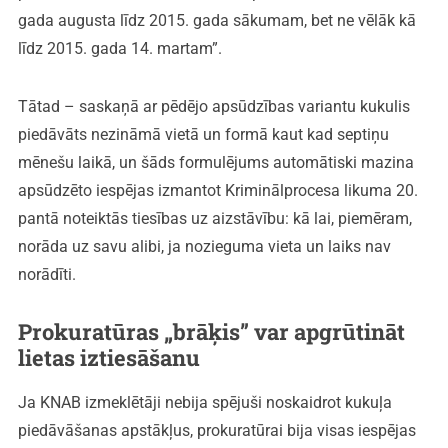
gada augusta līdz 2015. gada sākumam, bet ne vēlāk kā
līdz 2015. gada 14. martam”.
Tātad – saskaņā ar pēdējo apsūdzības variantu kukulis
piedāvāts nezināmā vietā un formā kaut kad septiņu
mēnešu laikā, un šāds formulējums automātiski mazina
apsūdzēto iespējas izmantot Kriminālprocesa likuma 20.
pantā noteiktās tiesības uz aizstāvību: kā lai, piemēram,
norāda uz savu alibi, ja nozieguma vieta un laiks nav
norādīti.
Prokuratūras „brāķis” var apgrūtināt
lietas iztiesāšanu
Ja KNAB izmeklētāji nebija spējuši noskaidrot kukuļa
piedāvāšanas apstākļus, prokuratūrai bija visas iespējas