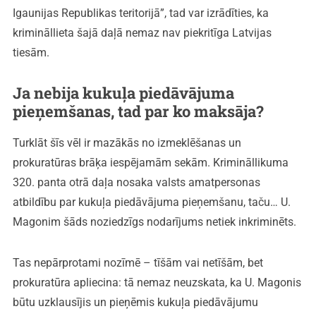
Igaunijas Republikas teritorijā”, tad var izrādīties, ka
krimināllieta šajā daļā nemaz nav piekritīga Latvijas
tiesām.
Ja nebija kukuļa piedāvājuma
pieņemšanas, tad par ko maksāja?
Turklāt šīs vēl ir mazākās no izmeklēšanas un
prokuratūras brāķa iespējamām sekām. Krimināllikuma
320. panta otrā daļa nosaka valsts amatpersonas
atbildību par kukuļa piedāvājuma pieņemšanu, taču… U.
Magonim šāds noziedzīgs nodarījums netiek inkriminēts.
Tas nepārprotami nozīmē – tīšām vai netīšām, bet
prokuratūra apliecina: tā nemaz neuzskata, ka U. Magonis
būtu uzklausījis un pieņēmis kukuļa piedāvājumu