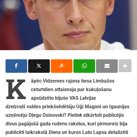
K
āpēc Vidzemes rajona tiesa Limbažos
ceturtdien attaisnoja par kukuļošanu
apsūdzēto bijušo VAS
Latvijas
dzelzceļš
valdes priekšsēdētāju Uģi Magoni un Igaunijas
uzņēmēju Oļegu Osinovski?
Pietiek
atkārtoti publicējis
divus pagājušā gada rudens rakstus, kuri pirmoreiz bija
publicēti laikrakstā
Diena
un kuros Lato Lapsa detalizēti