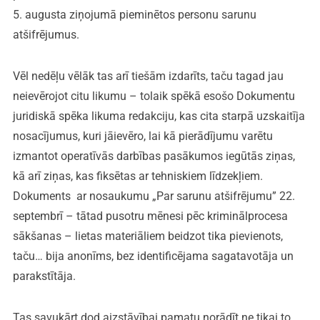
5. augusta ziņojumā pieminētos personu sarunu
atšifrējumus.
Vēl nedēļu vēlāk tas arī tiešām izdarīts, taču tagad jau
neievērojot citu likumu – tolaik spēkā esošo Dokumentu
juridiskā spēka likuma redakciju, kas cita starpā uzskaitīja
nosacījumus, kuri jāievēro, lai kā pierādījumu varētu
izmantot operatīvās darbības pasākumos iegūtās ziņas,
kā arī ziņas, kas fiksētas ar tehniskiem līdzekļiem.
Dokuments ar nosaukumu „Par sarunu atšifrējumu” 22.
septembrī – tātad pusotru mēnesi pēc kriminālprocesa
sākšanas – lietas materiāliem beidzot tika pievienots,
taču… bija anonīms, bez identificējama sagatavotāja un
parakstītāja.
Tas savukārt dod aizstāvībai pamatu norādīt ne tikai to,