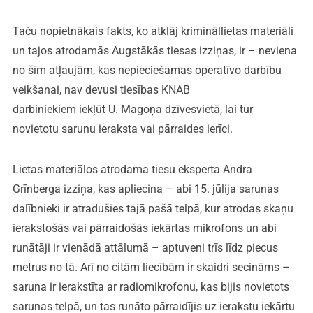
Taču nopietnākais fakts, ko atklāj krimināllietas materiāli
un tajos atrodamās Augstākās tiesas izziņas, ir – neviena
no šīm atļaujām, kas nepieciešamas operatīvo darbību
veikšanai, nav devusi tiesības KNAB
darbiniekiem iekļūt U. Magoņa dzīvesvietā, lai tur
novietotu sarunu ieraksta vai pārraides ierīci.
Lietas materiālos atrodama tiesu eksperta Andra
Grīnberga izziņa, kas apliecina – abi 15. jūlija sarunas
dalībnieki ir atradušies tajā pašā telpā, kur atrodas skaņu
ierakstošās vai pārraidošās iekārtas mikrofons un abi
runātāji ir vienādā attālumā – aptuveni trīs līdz piecus
metrus no tā. Arī no citām liecībām ir skaidri secināms –
saruna ir ierakstīta ar radiomikrofonu, kas bijis novietots
sarunas telpā, un tas runāto pārraidījis uz ierakstu iekārtu