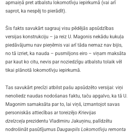
apmaiņā pret atbalstu lokomotīvju iepirkumā (vai arī
saprot, ka nespēj to pierādīt).
Šis fakts savukārt sagrauj visu pēdējās apsūdzības
versijas konstrukciju – ja reiz U. Magonis nekādu kukuļa
piedāvājumu nav pieņēmis vai arī tāda nemaz nav bijis,
no tā izriet, ka nauda – pusmiljons eiro – viņam maksāta
par kaut ko citu, nevis par noziedzīgu atbalstu tolaik vēl
tikai plānotā lokomotīvju iepirkumā.
Tas savukārt precīzi atbilst pašu apsūdzēto versijai: viņi
nenoliedz naudas nodošanas faktu, taču apgalvo, ka tā U.
Magonim samaksāta par to, lai viņš, izmantojot savas
personiskās attiecības ar toreizējo
Krievijas
dzelzceļa
prezidentu Vladimiru Jakuņinu, palīdzētu
nodrošināt pasūtījumus
Daugavpils
Lokomotīvju remonta