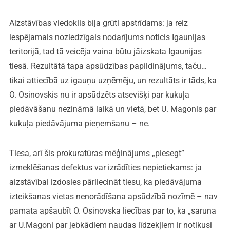
Aizstāvības viedoklis bija grūti apstrīdams: ja reiz
iespējamais noziedzīgais nodarījums noticis Igaunijas
teritorijā, tad tā veicēja vaina būtu jāizskata Igaunijas
tiesā. Rezultātā tapa apsūdzības papildinājums, taču…
tikai attiecībā uz igauņu uzņēmēju, un rezultāts ir tāds, ka
O. Osinovskis nu ir apsūdzēts atsevišķi par kukuļa
piedāvāšanu nezināmā laikā un vietā, bet U. Magonis par
kukuļa piedāvājuma pieņemšanu – ne.
Tiesa, arī šis prokuratūras mēģinājums „piesegt”
izmeklēšanas defektus var izrādīties nepietiekams: ja
aizstāvībai izdosies pārliecināt tiesu, ka piedāvājuma
izteikšanas vietas nenorādīšana apsūdzībā nozīmē – nav
pamata apšaubīt O. Osinovska liecības par to, ka „saruna
ar U.Magoni par jebkādiem naudas līdzekļiem ir notikusi