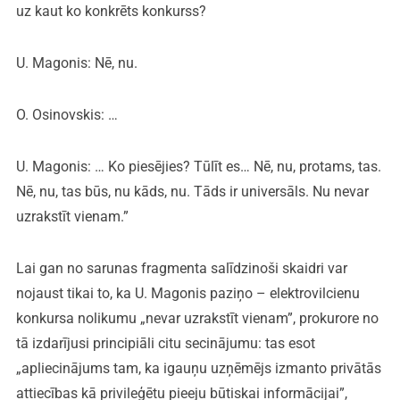
uz kaut ko konkrēts konkurss?
U. Magonis: Nē, nu.
O. Osinovskis: …
U. Magonis: … Ko piesējies? Tūlīt es… Nē, nu, protams, tas.
Nē, nu, tas būs, nu kāds, nu. Tāds ir universāls. Nu nevar
uzrakstīt vienam.”
Lai gan no sarunas fragmenta salīdzinoši skaidri var
nojaust tikai to, ka U. Magonis paziņo – elektrovilcienu
konkursa nolikumu „nevar uzrakstīt vienam”, prokurore no
tā izdarījusi principiāli citu secinājumu: tas esot
„apliecinājums tam, ka igauņu uzņēmējs izmanto privātās
attiecības kā privileģētu pieeju būtiskai informācijai”,