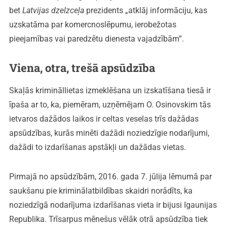
bet
Latvijas dzelzceļa
prezidents „atklāj informāciju, kas
uzskatāma par komercnoslēpumu, ierobežotas
pieejamības vai paredzētu dienesta vajadzībām”.
Viena, otra, trešā apsūdzība
Skaļās krimināllietas izmeklēšana un izskatīšana tiesā ir
īpaša ar to, ka, piemēram, uzņēmējam O. Osinovskim tās
ietvaros dažādos laikos ir celtas veselas trīs dažādas
apsūdzības, kurās minēti dažādi noziedzīgie nodarījumi,
dažādi to izdarīšanas apstākļi un dažādas vietas.
Pirmajā no apsūdzībām, 2016. gada 7. jūlija lēmumā par
saukšanu pie kriminālatbildības skaidri norādīts, ka
noziedzīgā nodarījuma izdarīšanas vieta ir bijusi Igaunijas
Republika. Trīsarpus mēnešus vēlāk otrā apsūdzība tiek