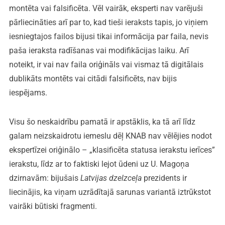
montēta vai falsificēta. Vēl vairāk, eksperti nav varējuši
pārliecināties arī par to, kad tieši ieraksts tapis, jo viņiem
iesniegtajos failos bijusi tikai informācija par faila, nevis
paša ieraksta radīšanas vai modifikācijas laiku. Arī
noteikt, ir vai nav faila oriģināls vai vismaz tā digitālais
dublikāts montēts vai citādi falsificēts, nav bijis
iespējams.
Visu šo neskaidrību pamatā ir apstāklis, ka tā arī līdz
galam neizskaidrotu iemeslu dēļ KNAB nav vēlējies nodot
ekspertīzei oriģinālo – „klasificēta statusa ierakstu ierīces”
ierakstu, līdz ar to faktiski lejot ūdeni uz U. Magoņa
dzirnavām: bijušais
Latvijas dzelzceļa
prezidents ir
liecinājis, ka viņam uzrādītajā sarunas variantā iztrūkstot
vairāki būtiski fragmenti.