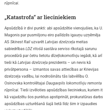
rūpnīcai
.
„Katastrofa” ar lieciniekiem
Apsūdzībā ir divi punkti: abi apsūdzētie vienojušies, ka U.
Magonis par pusmiljonu eiro palīdzēs igauņu uzņēmēja
AS
Skinest Rail
uzvarēt
Latvijas dzelzceļa
meitas
sabiedrības
LDZ ritošā sastāva serviss
rīkotajā sarunu
procedūrā par četru lietotu dīzeļlokomotīvju iegādi, kā arī
tieši kā
Latvijas dzelzceļa
prezidents – un nevis kā
privātpersona – izmantos savas attiecības ar Krievijas
dzelzceļa vadību, lai nodrošinātu tās labvēlību O.
Osinovska kontrolētajai
Daugavpils lokomotīvju remonta
rūpnīcai
. Tieši izvēloties apsūdzības lieciniekus, kuriem it
kā vajadzētu šos punktus apstiprināt, prokuratūras darbs
apsūdzības uzturēšanā šajā lietā līdz šim ir izpaudies