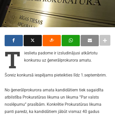
T
ieslietu padome ir izsludinājusi atkārtotu
konkursu uz ģenerālprokurora amatu.
Šoreiz konkursā iespējams pieteikties līdz 1.septembrim.
No ģenerālprokurora amata kandidātiem tiek sagaidīta
atbilstība Prokuratūras likuma un likuma “Par valsts
noslēpumu” prasībām. Konkrētie Prokuratūras likuma
panti paredz, ka kandidātiem jābūt vismaz 40 gadus