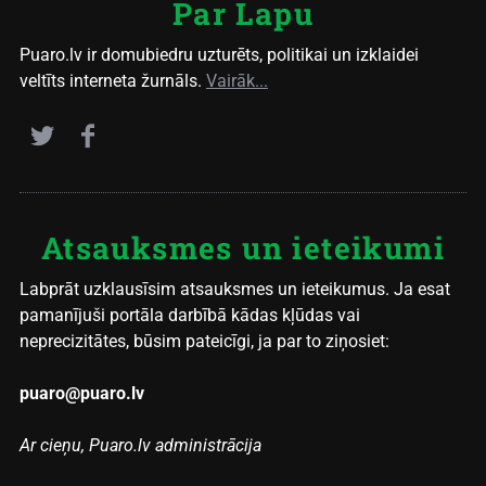
Par Lapu
Puaro.lv ir domubiedru uzturēts, politikai un izklaidei
veltīts interneta žurnāls.
Vairāk...
Atsauksmes un ieteikumi
Labprāt uzklausīsim atsauksmes un ieteikumus. Ja esat
pamanījuši portāla darbībā kādas kļūdas vai
neprecizitātes, būsim pateicīgi, ja par to ziņosiet:
puaro@puaro.lv
Ar cieņu, Puaro.lv administrācija