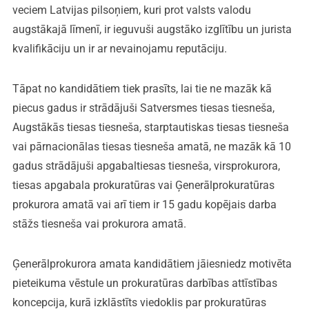
veciem Latvijas pilsoņiem, kuri prot valsts valodu
augstākajā līmenī, ir ieguvuši augstāko izglītību un jurista
kvalifikāciju un ir ar nevainojamu reputāciju.
Tāpat no kandidātiem tiek prasīts, lai tie ne mazāk kā
piecus gadus ir strādājuši Satversmes tiesas tiesneša,
Augstākās tiesas tiesneša, starptautiskas tiesas tiesneša
vai pārnacionālas tiesas tiesneša amatā, ne mazāk kā 10
gadus strādājuši apgabaltiesas tiesneša, virsprokurora,
tiesas apgabala prokuratūras vai Ģenerālprokuratūras
prokurora amatā vai arī tiem ir 15 gadu kopējais darba
stāžs tiesneša vai prokurora amatā.
Ģenerālprokurora amata kandidātiem jāiesniedz motivēta
pieteikuma vēstule un prokuratūras darbības attīstības
koncepcija, kurā izklāstīts viedoklis par prokuratūras