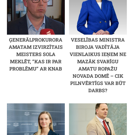
ĢENERĀLPROKURORA
VESELĪBAS MINISTRA
AMATAM IZVIRZĪTAIS
BIROJA VADĪTĀJA
MEISTERS SOLA
VIENLAIKUS IEŅEM NE
MEKLĒT, “KAS IR PAR
MAZĀK SVARĪGU
PROBLĒMU” AR KNAB
AMATU ROPAŽU
NOVADA DOMĒ – CIK
PILNVĒRTĪGS VAR BŪT
DARBS?