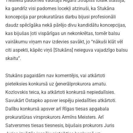
Tieslietu padomes vadītājs Aigars Strupišs tolaik stāstīja,
ka gandrīz visi padomes locekļi atzinuši, ka Stukāna
koncepcija par prokuratūras darbu bijusi profesionāli
daudz spēcīgāka nekā pārējo divu kandidātu koncepcijas,
kas bijušas ļoti vispārīgas un nekonkrētas, tomēr balsu
vairākumu viņam nav izdevies savākt, jo “nākuši klāt vēl
citi aspekti, kāpēc viņš [Stukāns] neieguva vajadzīgo balsu
skaitu”.
Stukāns pagaidām nav komentējis, vai atkārtoti
pieteiksies konkursā uz ģenerālprokurora amatu.
Kozlovskis teica, ka atkārtoti konkursā nepiedalīsies.
Savukārt Ostapko apsver iespēju piedalīties atkārtoti.
Dalību konkursā apsver arī Rīgas tiesas apgabala
prokuratūras virsprokurors Armīns Meisters. Arī
Satversmes tiesas tiesnesis, bijušais prokurors Juris