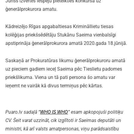
Juriss izvērtēs iespēju pieteikties konkursā uz
ģenerālprokurora amatu.
Kādreizējo Rīgas apgabaltiesas Krimināllietu tiesas
kolēģijas priekšsēdētāju Stukānu Saeima vienbalsīgi
apstiprināja ģenerālprokurora amatā 2020.gada 18.jūnijā.
Saskaņā ar Prokuratūras likumu ģenerālprokuroru amatā
uz pieciem gadiem ieceļ Saeima pēc Tieslietu padomes
priekšlikuma. Viena un tā pati persona šo amatu var
ieņemt ne vairāk kā divus termiņus pēc kārtas.
Puaro.lv sadaļā “
WHO IS WHO
” esam apkopojuši politiķu
CV. Šeit varat uzzināt, cik izglītoti ir Saeimas deputāti un
ministri, kā arī valsts amatpersonas, viņu parādsaistību