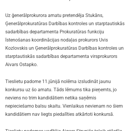
Uz ģenerālprokurora amatu pretendēja Stukāns,
Ģenerālprokuratūras Darbības kontroles un starptautiskās
sadarbības departamenta Prokuratūras funkciju
īstenošanas koordinācijas nodaļas prokurors Uvis
Kozlovskis un Ģenerālprokuratūras Darbības kontroles un
starptautiskās sadarbības departamenta virsprokurors
Aivars Ostapko.
Tieslietu padome 11.jūnijā nolēma izsludināt jaunu
konkursu uz šo amatu. Tāds lēmums tika pieņemts, jo
neviens no trim kandidātiem netika saņēmis
nepieciešamo balsu skaitu. Vienlaikus nevienam no šiem
kandidātiem nav liegts piedalīties atkārtoti konkursā.