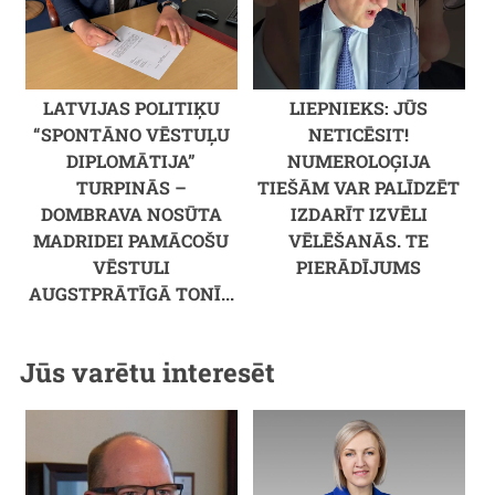
LATVIJAS POLITIĶU
LIEPNIEKS: JŪS
“SPONTĀNO VĒSTUĻU
NETICĒSIT!
DIPLOMĀTIJA”
NUMEROLOĢIJA
TURPINĀS –
TIEŠĀM VAR PALĪDZĒT
DOMBRAVA NOSŪTA
IZDARĪT IZVĒLI
MADRIDEI PAMĀCOŠU
VĒLĒŠANĀS. TE
VĒSTULI
PIERĀDĪJUMS
AUGSTPRĀTĪGĀ TONĪ...
Jūs varētu interesēt