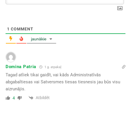
1
COMMENT
jaunākie
Domina Patria
1 g. atpakaļ
Tagad atliek tikai gaidīt, vai kāds Administratīvās
abgabaltiesas vai Satversmes tiesas tiesnesis jau būs visu
aizrunājis.
Atbildēt
4