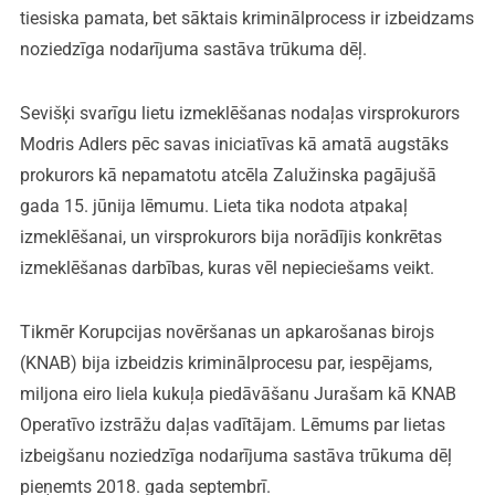
tiesiska pamata, bet sāktais kriminālprocess ir izbeidzams
noziedzīga nodarījuma sastāva trūkuma dēļ.
Sevišķi svarīgu lietu izmeklēšanas nodaļas virsprokurors
Modris Adlers pēc savas iniciatīvas kā amatā augstāks
prokurors kā nepamatotu atcēla Zalužinska pagājušā
gada 15. jūnija lēmumu. Lieta tika nodota atpakaļ
izmeklēšanai, un virsprokurors bija norādījis konkrētas
izmeklēšanas darbības, kuras vēl nepieciešams veikt.
Tikmēr Korupcijas novēršanas un apkarošanas birojs
(KNAB) bija izbeidzis kriminālprocesu par, iespējams,
miljona eiro liela kukuļa piedāvāšanu Jurašam kā KNAB
Operatīvo izstrāžu daļas vadītājam. Lēmums par lietas
izbeigšanu noziedzīga nodarījuma sastāva trūkuma dēļ
pieņemts 2018. gada septembrī.