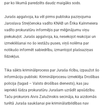
par ko likumā paredzēts daudz maigāks sods.
Jurašs apgalvoja, ka vēl pirms publiska paziņojuma
Jaroslava Streļčenoka vadīto KNAB un Ērika Kalnmeiera
vadīto prokuratūru informējis par mēģinājumu viņu
piekukuļot. Jurašs apgalvoja, ka, nesekojot reakcijai un
izmeklēšanai no šo iestāžu puses, viņš nolēma par
notikušo informēt sabiedrību, izmantojot plašsaziņas
līdzekļus.
Tika sākts kriminālprocess par Juraša rīcību, izpaužot šo
informāciju publiski. Kriminālprocesu izmeklēja Drošības
policija (tagad – Valsts drošības dienests), kas jau
iepriekš lūdza prokuratūru Jurašam uzrādīt apsūdzību.
Taču prokurors Aivis Zalužinskis secināja, ka aizdomās
turētā Juraša saukšanai pie kriminālatbildības nav