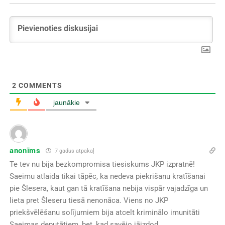
2
COMMENTS
jaunākie
anonīms
7 gadus atpakaļ
Te tev nu bija bezkompromisa tiesiskums JKP izpratnē!
Saeimu atlaida tikai tāpēc, ka nedeva piekrišanu kratīšanai
pie Šlesera, kaut gan tā kratīšana nebija vispār vajadzīga un
lieta pret Šleseru tiesā nenonāca. Viens no JKP
priekšvēlēšanu solījumiem bija atcelt kriminālo imunitāti
Saeimas deputātiem, bet, kad savējo jāizdod