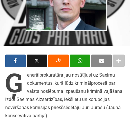
Ģ
enerālprokuratūra jau nosūtījusi uz Saeimu
dokumentus, kurā lūdz kriminālprocesā par
valsts noslēpuma izpaušanu kriminālvajāšanai
izdot Saeimas Aizsardzības, iekšlietu un korupcijas
novēršanas komisijas priekšsēdētāju Juri Jurašu (Jaunā
konservatīvā partija).