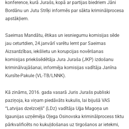
konference, kurā Jurašs, kopā ar partijas biedriem Jāni
Bordānu un Jutu Strīķi informēs par sākta kriminālprocesa
apstākļiem.
Saeimas Mandātu, ētikas un iesniegumu komisijas sēde
jau ceturtdien, 24.janvārī varētu lemt par Saeimas
Aizsardzības, iekšlietu un korupcijas novēršanas
komisijas priekšsēdētāja Jura Juraša (JKP) izdošanu
kriminālvajāšanai, informēja komisijas vadītāja Janīna
Kursīte-Pakule (VL-TB/LNNK).
Kā zināms, 2016. gada vasarā Juris Jurašs publiski
paziņoja, ka viņam piedāvāts kukulis, lai bijušā VAS
“Latvijas dzelzceļš” (LDz) vadītāja Uģa Magoņa un
Igaunijas uzņēmēja Oļega Osinovska kriminālprocess tiktu
pārkvalificēts no kukuļdošanas uz tirgošanos ar ietekmi,