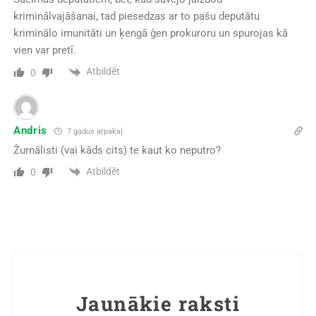
kriminālvajāšanai, tad piesedzas ar to pašu deputātu
kriminālo imunitāti un ķengā ģen prokuroru un spurojas kā
vien var pretī.
Atbildēt
0
Andris
7 gadus atpakaļ
Žurnālisti (vai kāds cits) te kaut ko neputro?
Atbildēt
0
Jaunākie raksti