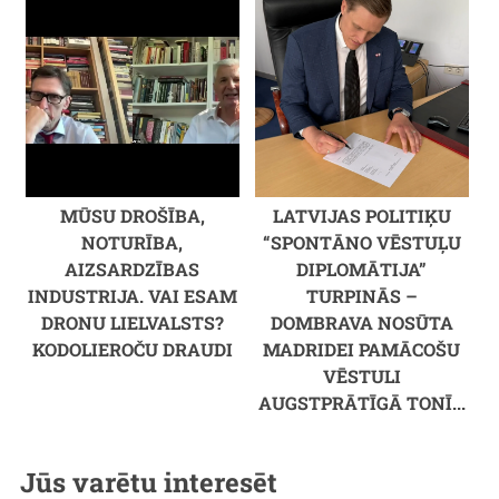
MŪSU DROŠĪBA,
LATVIJAS POLITIĶU
NOTURĪBA,
“SPONTĀNO VĒSTUĻU
AIZSARDZĪBAS
DIPLOMĀTIJA”
INDUSTRIJA. VAI ESAM
TURPINĀS –
DRONU LIELVALSTS?
DOMBRAVA NOSŪTA
KODOLIEROČU DRAUDI
MADRIDEI PAMĀCOŠU
VĒSTULI
AUGSTPRĀTĪGĀ TONĪ...
Jūs varētu interesēt