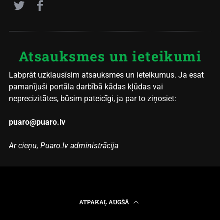
Atsauksmes un ieteikumi
Labprāt uzklausīsim atsauksmes un ieteikumus. Ja esat
pamanījuši portāla darbībā kādas kļūdas vai
neprecizitātes, būsim pateicīgi, ja par to ziņosiet:
puaro@puaro.lv
Ar cieņu, Puaro.lv administrācija
ATPAKAĻ AUGŠĀ