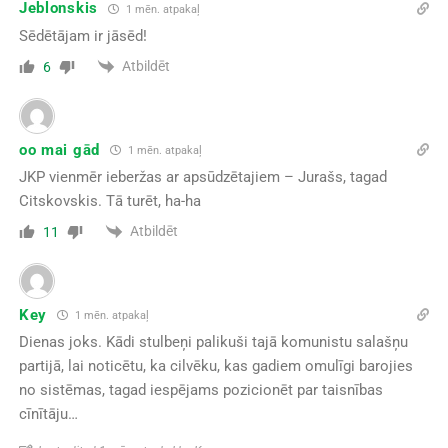
Jeblonskis
1 mēn. atpakaļ
Sēdētājam ir jāsēd!
Atbildēt
6
oo mai gād
1 mēn. atpakaļ
JKP vienmēr ieberžas ar apsūdzētajiem – Jurašs, tagad
Citskovskis. Tā turēt, ha-ha
Atbildēt
11
Key
1 mēn. atpakaļ
Dienas joks. Kādi stulbeņi palikuši tajā komunistu salašņu
partijā, lai noticētu, ka cilvēku, kas gadiem omulīgi barojies
no sistēmas, tagad iespējams pozicionēt par taisnības
cīnītāju…