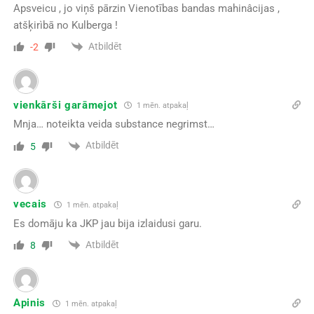
Apsveicu , jo viņš pārzin Vienotības bandas mahinâcijas ,
atšķirìbā no Kulberga !
Atbildēt
-2
vienkārši garāmejot
1 mēn. atpakaļ
Mnja… noteikta veida substance negrimst…
Atbildēt
5
vecais
1 mēn. atpakaļ
Es domāju ka JKP jau bija izlaidusi garu.
Atbildēt
8
Apinis
1 mēn. atpakaļ