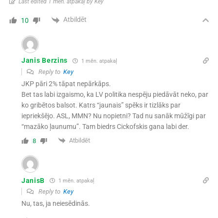
Last edited 1 mēn. atpakaļ by Key
Atbildēt
10
Janis Berzins
1 mēn. atpakaļ
Reply to
Key
JKP pāri 2% tāpat nepārkāps.
Bet tas labi izgaismo, ka LV politika nespēju piedāvāt neko, par
ko gribētos balsot. Katrs “jaunais” spēks ir tizlāks par
iepriekšējo. ASL, MMN? Nu nopietni? Tad nu sanāk mūžīgi par
“mazāko ļaunumu”. Tam biedrs Cickofskis gana labi der.
Atbildēt
8
JanisB
1 mēn. atpakaļ
Reply to
Key
Nu, tas, ja neiesēdinās.