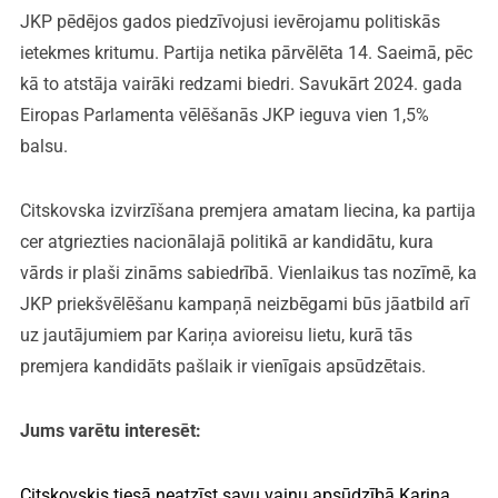
JKP pēdējos gados piedzīvojusi ievērojamu politiskās
ietekmes kritumu. Partija netika pārvēlēta 14. Saeimā, pēc
kā to atstāja vairāki redzami biedri. Savukārt 2024. gada
Eiropas Parlamenta vēlēšanās JKP ieguva vien 1,5%
balsu.
Citskovska izvirzīšana premjera amatam liecina, ka partija
cer atgriezties nacionālajā politikā ar kandidātu, kura
vārds ir plaši zināms sabiedrībā. Vienlaikus tas nozīmē, ka
JKP priekšvēlēšanu kampaņā neizbēgami būs jāatbild arī
uz jautājumiem par Kariņa avioreisu lietu, kurā tās
premjera kandidāts pašlaik ir vienīgais apsūdzētais.
Jums varētu interesēt:
Citskovskis tiesā neatzīst savu vainu apsūdzībā Kariņa