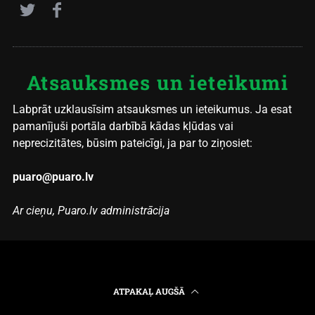
Atsauksmes un ieteikumi
Labprāt uzklausīsim atsauksmes un ieteikumus. Ja esat
pamanījuši portāla darbībā kādas kļūdas vai
neprecizitātes, būsim pateicīgi, ja par to ziņosiet:
puaro@puaro.lv
Ar cieņu, Puaro.lv administrācija
ATPAKAĻ AUGŠĀ