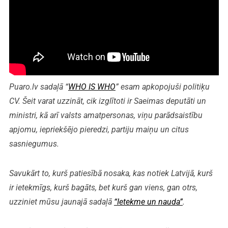
Puaro.lv sadaļā “
WHO IS WHO
” esam apkopojuši politiķu
CV. Šeit varat uzzināt, cik izglītoti ir Saeimas deputāti un
ministri, kā arī valsts amatpersonas, viņu parādsaistību
apjomu, iepriekšējo pieredzi, partiju maiņu un citus
sasniegumus.
Savukārt to, kurš patiesībā nosaka, kas notiek Latvijā, kurš
ir ietekmīgs, kurš bagāts, bet kurš gan viens, gan otrs,
uzziniet mūsu jaunajā sadaļā
“Ietekme un nauda”
.