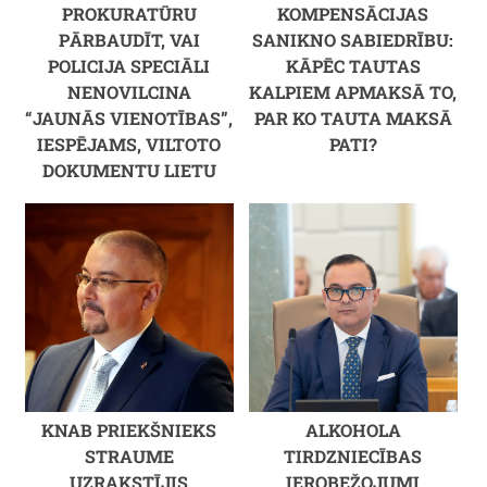
PROKURATŪRU
KOMPENSĀCIJAS
PĀRBAUDĪT, VAI
SANIKNO SABIEDRĪBU:
POLICIJA SPECIĀLI
KĀPĒC TAUTAS
NENOVILCINA
KALPIEM APMAKSĀ TO,
“JAUNĀS VIENOTĪBAS”,
PAR KO TAUTA MAKSĀ
IESPĒJAMS, VILTOTO
PATI?
DOKUMENTU LIETU
KNAB PRIEKŠNIEKS
ALKOHOLA
STRAUME
TIRDZNIECĪBAS
UZRAKSTĪJIS
IEROBEŽOJUMI