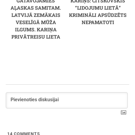
GATAVOJAMIES
KARIŅŠ: CITSKOVSKIS
AĻASKAS SAMITAM.
“LIDOJUMU LIETĀ”
LATVIJĀ ZEMĀKAIS
KRIMINĀLI APSŪDZĒTS
VESELĪGĀ MŪŽA
NEPAMATOTI
ILGUMS. KARIŅA
PRIVĀTREISU LIETA
14
COMMENTS