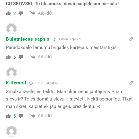
CITSKOVSKI, Tu tik smuks, davai paspēlējam nāriņās !
Atbildēt
2
Bufetnieces sapnis
1 mēn. atpakaļ
Paradoksālo lēmumu brigādes kārtējais meistarstiķis.
Atbildēt
6
Killemall
1 mēn. atpakaļ
Smalka izvēle, es teiktu. Man tikai viens jautājums – šim
sieva ir? Te es domāju sievu – sievieti. Nekā personīga. Tikai
man šķiet, ka pietiek jau ar geju prezidentu. ;-)
Atbildēt
5