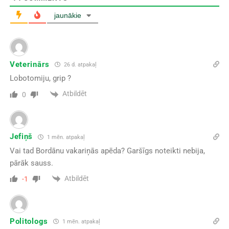
jaunākie
Veterinārs
26 d. atpakaļ
Lobotomiju, grip ?
Atbildēt
0
Jefiņš
1 mēn. atpakaļ
Vai tad Bordānu vakariņās apēda? Garšīgs noteikti nebija,
pārāk sauss.
Atbildēt
-1
Politologs
1 mēn. atpakaļ