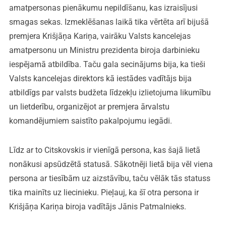
amatpersonas pienākumu nepildīšanu, kas izraisījusi
smagas sekas. Izmeklēšanas laikā tika vērtēta arī bijušā
premjera Krišjāņa Kariņa, vairāku Valsts kancelejas
amatpersonu un Ministru prezidenta biroja darbinieku
iespējamā atbildība. Taču gala secinājums bija, ka tieši
Valsts kancelejas direktors kā iestādes vadītājs bija
atbildīgs par valsts budžeta līdzekļu izlietojuma likumību
un lietderību, organizējot ar premjera ārvalstu
komandējumiem saistīto pakalpojumu iegādi.
Līdz ar to Citskovskis ir vienīgā persona, kas šajā lietā
nonākusi apsūdzētā statusā. Sākotnēji lietā bija vēl viena
persona ar tiesībām uz aizstāvību, taču vēlāk tās statuss
tika mainīts uz liecinieku. Pieļauj, ka šī otra persona ir
Krišjāņa Kariņa biroja vadītājs Jānis Patmalnieks.