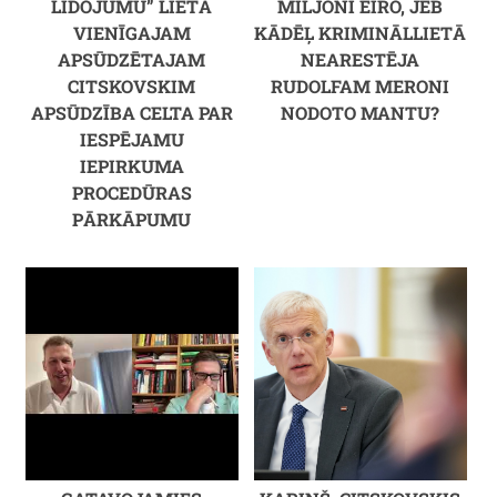
LIDOJUMU” LIETĀ
MILJONI EIRO, JEB
VIENĪGAJAM
KĀDĒĻ KRIMINĀLLIETĀ
APSŪDZĒTAJAM
NEARESTĒJA
CITSKOVSKIM
RUDOLFAM MERONI
APSŪDZĪBA CELTA PAR
NODOTO MANTU?
IESPĒJAMU
IEPIRKUMA
PROCEDŪRAS
PĀRKĀPUMU