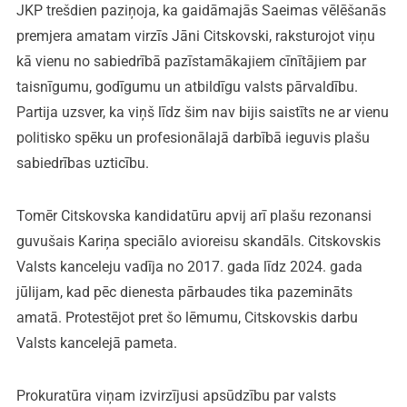
JKP trešdien paziņoja, ka gaidāmajās Saeimas vēlēšanās
premjera amatam virzīs Jāni Citskovski, raksturojot viņu
kā vienu no sabiedrībā pazīstamākajiem cīnītājiem par
taisnīgumu, godīgumu un atbildīgu valsts pārvaldību.
Partija uzsver, ka viņš līdz šim nav bijis saistīts ne ar vienu
politisko spēku un profesionālajā darbībā ieguvis plašu
sabiedrības uzticību.
Tomēr Citskovska kandidatūru apvij arī plašu rezonansi
guvušais Kariņa speciālo avioreisu skandāls. Citskovskis
Valsts kanceleju vadīja no 2017. gada līdz 2024. gada
jūlijam, kad pēc dienesta pārbaudes tika pazemināts
amatā. Protestējot pret šo lēmumu, Citskovskis darbu
Valsts kancelejā pameta.
Prokuratūra viņam izvirzījusi apsūdzību par valsts