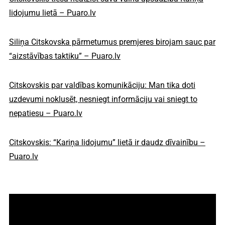
lidojumu lietā – Puaro.lv
Siliņa Citskovska pārmetumus premjeres birojam sauc par
“aizstāvības taktiku” – Puaro.lv
Citskovskis par valdības komunikāciju: Man tika doti
uzdevumi noklusēt, nesniegt informāciju vai sniegt to
nepatiesu – Puaro.lv
Citskovskis: “Kariņa lidojumu” lietā ir daudz dīvainību –
Puaro.lv