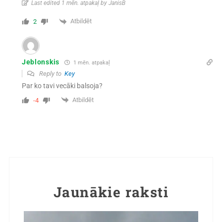
Last edited 1 mēn. atpakaļ by JanisB
Atbildēt
2
Jeblonskis
1 mēn. atpakaļ
Reply to
Key
Par ko tavi vecāki balsoja?
Atbildēt
-4
Jaunākie raksti