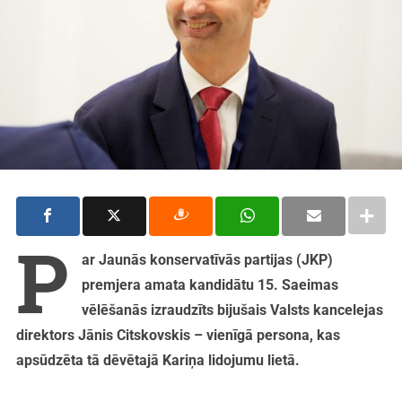
P
ar Jaunās konservatīvās partijas (JKP)
premjera amata kandidātu 15. Saeimas
vēlēšanās izraudzīts bijušais Valsts kancelejas
direktors Jānis Citskovskis – vienīgā persona, kas
apsūdzēta tā dēvētajā Kariņa lidojumu lietā.