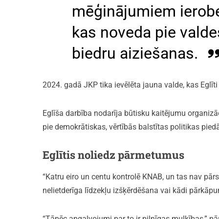
mēģinājumiem ierobež
kas noveda pie valde
biedru aiziešanas.
2024. gadā JKP tika ievēlēta jauna valde, kas Eglīt
Eglīša darbība nodarīja būtisku kaitējumu organizāci
pie demokrātiskas, vērtībās balstītas politikas pie
Eglītis noliedz pārmetumus
“Katru eiro un centu kontrolē KNAB, un tas nav pārsp
nelietderīga līdzekļu izšķērdēšana vai kādi pārkāpu
“Tāpēc apgalvojumi par to ir pilnīgas muļķības,” 