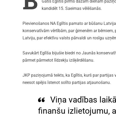
B
Gatis Eglītis pirms dažām dienām paziņoj
kandidēt 15. Saeimas vēlēšanās.
Pievienošanos NA Eglītis pamato ar būšanu Latvija
konservatīvām vērtībām, par ģimenēm ar bērniem, pa
Latviju, par efektīvu valsts pārvaldi un rosīgu uzņē
Savukārt Eglīša bijušie biedri no Jaunās konservat
pārmet pārmetot līdzekļu izšķērdēšanu.
JKP paziņojumā teikts, ka Eglītis, kurš par partij
neesot spējis īstenot solīto partijas atjaunošanu.
Viņa vadības laik
finanšu izlietojumu, 