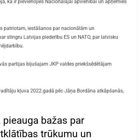
a, ka ir pievienojies Nacionālajai apvienībai un apņēmies
s patriotam, iestāšanos par nacionālām un
r stingru Latvijas piederību ES un NATO, par latvisku
mējdarbību.
īvās partijas bijušajam JKP valdes priekšsēdētājam
as vadītāju kļuva 2022.gadā pēc Jāņa Bordāna atkāpšanās,
ā pieauga bažas par
atklātības trūkumu un