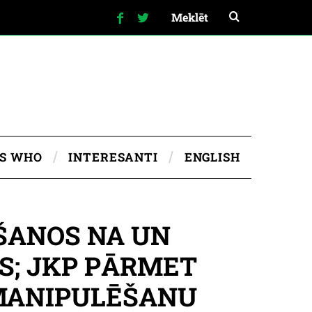
IS WHO
INTERESANTI
ENGLISH
OŠANOS NA UN
S; JKP PĀRMET
MANIPULĒŠANU