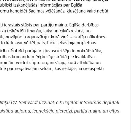
iķu CV. Šeit varat uzzināt, cik izglītoti ir Saeimas deputāti
aistību apjomu, iepriekšējo pieredzi, partiju maiņu un citus