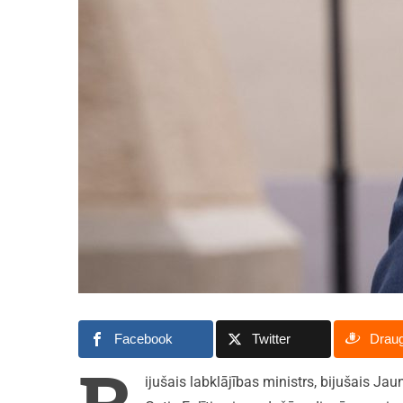
Facebook
Twitter
Drau
ijušais labklājības ministrs, bijušais Ja