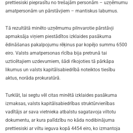
prettiesiski pieprasītu no trešajām personām – uzņēmumu
amatpersonām un pārstāvjiem – mantiskus labumus.
Tā rezultātā minēto uzņēmumu pilnvarotie pārstāvji
apmaksāja viņiem piestādītos izklaides pasākuma
ēdināšanas pakalpojumu rēķinus par kopējo summu 6500
eiro. Valsts amatpersonas rīcība bija pretrunā tai
uzticētajiem uzdevumiem, šādi rīkojoties tā pārkāpa
likumus un valsts kapitālsabiedrībā noteiktos tiesību
aktus, norāda prokuratūrā.
Turklāt, lai segtu vēl citas minētā izklaides pasākuma
izmaksas, valsts kapitālsabiedrības struktūrvienības
vadītājs ar sava vietnieka atbalstu sagatavoja viltotu
dokumentu, ar kura palīdzību no kāda nodibinājuma
prettiesiski ar viltu ieguva kopā 4454 eiro, ko izmantoja