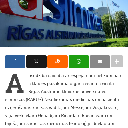
A
psūdzība saistībā ar iespējamām nelikumībām
izklaides pasākuma organizēšanā izvirzīta
Rīgas Austrumu klīniskās universitātes
slimnīcas (RAKUS) Neatliekamās medicīnas un pacientu
uzņemšanas klīnikas vadītājam Aleksejam Višņakovam,
viņa vietniekam Genādijam Ričardam Rusanovam un
bijušajam slimnīcas medicīnas tehnoloģiju direktoram