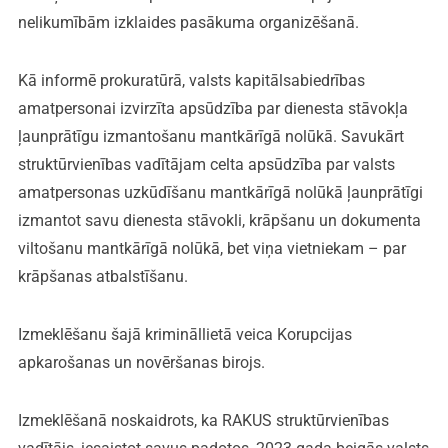
nelikumībām izklaides pasākuma organizēšanā.
Kā informē prokuratūrā, valsts kapitālsabiedrības
amatpersonai izvirzīta apsūdzība par dienesta stāvokļa
ļaunprātīgu izmantošanu mantkārīgā nolūkā. Savukārt
struktūrvienības vadītājam celta apsūdzība par valsts
amatpersonas uzkūdīšanu mantkārīgā nolūkā ļaunprātīgi
izmantot savu dienesta stāvokli, krāpšanu un dokumenta
viltošanu mantkārīgā nolūkā, bet viņa vietniekam – par
krāpšanas atbalstīšanu.
Izmeklēšanu šajā krimināllietā veica Korupcijas
apkarošanas un novēršanas birojs.
Izmeklēšanā noskaidrots, ka RAKUS struktūrvienības