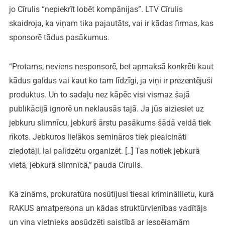
jo Cīrulis “nepiekrīt lobēt kompānijas”. LTV Cīrulis
skaidroja, ka viņam tika pajautāts, vai ir kādas firmas, kas
sponsorē tādus pasākumus.
“Protams, neviens nesponsorē, bet apmaksā konkrēti kaut
kādus galdus vai kaut ko tam līdzīgi, ja viņi ir prezentējuši
produktus. Un to sadaļu nez kāpēc visi vismaz šajā
publikācijā ignorē un neklausās tajā. Ja jūs aiziesiet uz
jebkuru slimnīcu, jebkurš ārstu pasākums šādā veidā tiek
rīkots. Jebkuros lielākos semināros tiek pieaicināti
ziedotāji, lai palīdzētu organizēt. [..] Tas notiek jebkurā
vietā, jebkurā slimnīcā,” pauda Cīrulis.
Kā zināms, prokuratūra nosūtījusi tiesai krimināllietu, kurā
RAKUS amatpersona un kādas struktūrvienības vadītājs
un viņa vietnieks apsūdzēti saistībā ar iespējamām