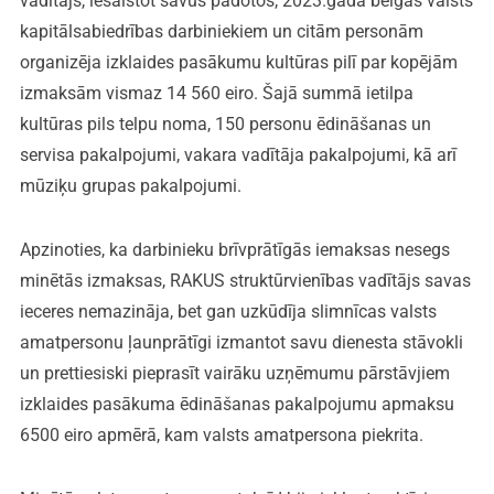
vadītājs, iesaistot savus padotos, 2023.gada beigās valsts
kapitālsabiedrības darbiniekiem un citām personām
organizēja izklaides pasākumu kultūras pilī par kopējām
izmaksām vismaz 14 560 eiro. Šajā summā ietilpa
kultūras pils telpu noma, 150 personu ēdināšanas un
servisa pakalpojumi, vakara vadītāja pakalpojumi, kā arī
mūziķu grupas pakalpojumi.
Apzinoties, ka darbinieku brīvprātīgās iemaksas nesegs
minētās izmaksas, RAKUS struktūrvienības vadītājs savas
ieceres nemazināja, bet gan uzkūdīja slimnīcas valsts
amatpersonu ļaunprātīgi izmantot savu dienesta stāvokli
un prettiesiski pieprasīt vairāku uzņēmumu pārstāvjiem
izklaides pasākuma ēdināšanas pakalpojumu apmaksu
6500 eiro apmērā, kam valsts amatpersona piekrita.