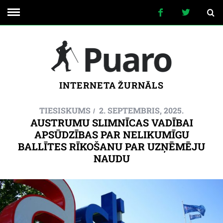
INTERNETA ŽURNĀLS
TIESISKUMS
2. SEPTEMBRIS, 2025.
AUSTRUMU SLIMNĪCAS VADĪBAI
APSŪDZĪBAS PAR NELIKUMĪGU
BALLĪTES RĪKOŠANU PAR UZŅĒMĒJU
NAUDU