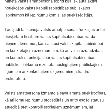
Minētā valsts amatpersona tobrīd bija iekļauta aktīvi
notiekošos valsts kapitālsabiedrības publiskajos
iepirkumos kā iepirkumu komisijas priekšsēdētājs.
Tādējādi tā īstenoja valsts amatpersonas funkcijas ar tai
piešķirtām tiesībām valsts kapitālsabiedrības vārdā
pieņemt lēmumus, kas saistoši valsts kapitālsabiedrībai
un konkrētajiem uzņēmumiem, kā arī veica uzraudzības
un kontroles funkcijas pār valsts kapitālsabiedrības
publisko iepirkumu rezultātā noslēgtajiem publiskajiem
līgumiem ar konkrētajiem uzņēmumiem, skaidro
prokuratūra.
Valsts amatpersona izmantoja sava amata priekšrocības,
kā arī lomu iepirkumu procedūrās un ar to esošo statusu
attiecībā pret kontrolē esošajiem uzņēmumiem, lai