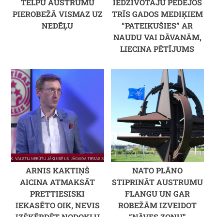
TELPU AUSTRUMU
IEDZĪVOTĀJU PĒDĒJOS
PIEROBEŽĀ VISMAZ UZ
TRĪS GADOS MEDIĶIEM
NEDĒĻU
“PATEIKUŠIES” AR
NAUDU VAI DĀVANĀM,
LIECINA PĒTĪJUMS
ARNIS KAKTIŅŠ
NATO PLĀNO
AICINA ATMAKSĀT
STIPRINĀT AUSTRUMU
PRETTIESISKI
FLANGU UN GAR
IEKASĒTO OIK, NEVIS
ROBEŽĀM IZVEIDOT
IZŠĶĒRDĒT NODOKĻU
“NĀVES ZONU”