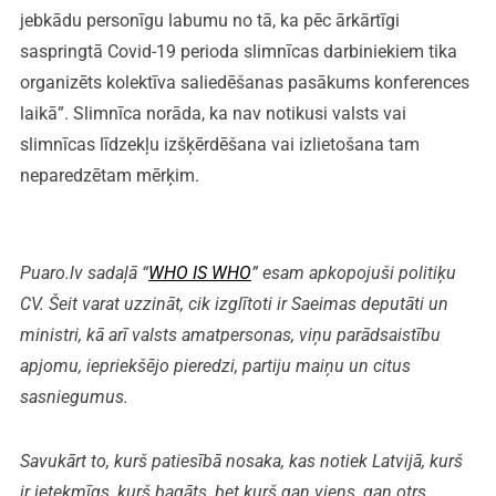
jebkādu personīgu labumu no tā, ka pēc ārkārtīgi
saspringtā Covid-19 perioda slimnīcas darbiniekiem tika
organizēts kolektīva saliedēšanas pasākums konferences
laikā”. Slimnīca norāda, ka nav notikusi valsts vai
slimnīcas līdzekļu izšķērdēšana vai izlietošana tam
neparedzētam mērķim.
Puaro.lv sadaļā “
WHO IS WHO
” esam apkopojuši politiķu
CV. Šeit varat uzzināt, cik izglītoti ir Saeimas deputāti un
ministri, kā arī valsts amatpersonas, viņu parādsaistību
apjomu, iepriekšējo pieredzi, partiju maiņu un citus
sasniegumus.
Savukārt to, kurš patiesībā nosaka, kas notiek Latvijā, kurš
ir ietekmīgs, kurš bagāts, bet kurš gan viens, gan otrs,