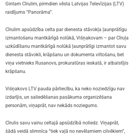
Gintam Cīrulim, pirmdien vēsta Latvijas Televīzijas (LTV)
raidījums “Panorāma”.
Cīrulim apsūdzība celta par dienesta stāvokļa ļaunprātīgu
izmantošanu mantkārīgā nolūkā, Višņakovam – par Cīruļa
uzkūdīšanu mantkārīgā nolūkā ļaunprātīgi izmantot savu
dienesta stāvokli, krāpšanu un dokumenta viltošanu, bet
viņa vietnieks Rusanovs, prokuratūras ieskatā, ir atbalstījis
krāpšanu.
Višņakovs LTV pauda pārliecību, ka neko noziedzīgu nav
izdarījis, un saliedēšanas pasākuma organizēšana
personām, viņaprāt, nav nekāds noziegums.
Cīrulis savu vainu celtajā apsūdzībā noliedz. Viņaprāt,
šādā veidā slimnīca “tiek vaļā no nevēlamiem cilvēkiem”,