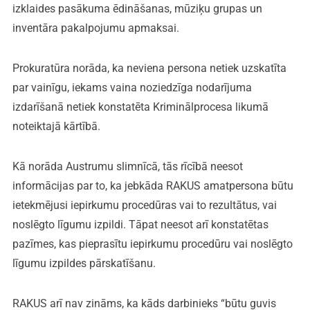
izklaides pasākuma ēdināšanas, mūziķu grupas un
inventāra pakalpojumu apmaksai.
Prokuratūra norāda, ka neviena persona netiek uzskatīta
par vainīgu, iekams vaina noziedzīga nodarījuma
izdarīšanā netiek konstatēta Kriminālprocesa likumā
noteiktajā kārtībā.
Kā norāda Austrumu slimnīcā, tās rīcībā neesot
informācijas par to, ka jebkāda RAKUS amatpersona būtu
ietekmējusi iepirkumu procedūras vai to rezultātus, vai
noslēgto līgumu izpildi. Tāpat neesot arī konstatētas
pazīmes, kas pieprasītu iepirkumu procedūru vai noslēgto
līgumu izpildes pārskatīšanu.
RAKUS arī nav zināms, ka kāds darbinieks “būtu guvis