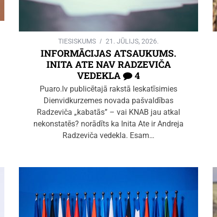
TIESISKUMS
21. JŪLIJS, 2026.
INFORMĀCIJAS ATSAUKUMS.
INITA ATE NAV RADZEVIČA
VEDEKLA
4
Puaro.lv publicētajā rakstā Ieskatīsimies
Dienvidkurzemes novada pašvaldības
Radzeviča „kabatās” – vai KNAB jau atkal
nekonstatēs? norādīts ka Inita Ate ir Andreja
Radzeviča vedekla. Esam…