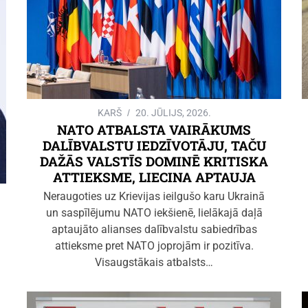
KARŠ
20. JŪLIJS, 2026.
NATO ATBALSTA VAIRĀKUMS
DALĪBVALSTU IEDZĪVOTĀJU, TAČU
DAŽĀS VALSTĪS DOMINĒ KRITISKA
ATTIEKSME, LIECINA APTAUJA
Neraugoties uz Krievijas ieilgušo karu Ukrainā
un saspīlējumu NATO iekšienē, lielākajā daļā
aptaujāto alianses dalībvalstu sabiedrības
attieksme pret NATO joprojām ir pozitīva.
Visaugstākais atbalsts…