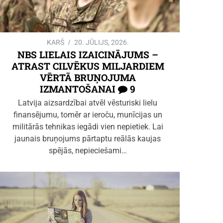
KARŠ
20. JŪLIJS, 2026.
NBS LIELAIS IZAICINĀJUMS –
ATRAST CILVĒKUS MILJARDIEM
VĒRTĀ BRUŅOJUMA
IZMANTOŠANAI
9
Latvija aizsardzībai atvēl vēsturiski lielu
finansējumu, tomēr ar ieroču, munīcijas un
militārās tehnikas iegādi vien nepietiek. Lai
jaunais bruņojums pārtaptu reālās kaujas
spējās, nepieciešami…