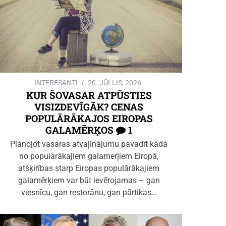
INTERESANTI
20. JŪLIJS, 2026.
KUR ŠOVASAR ATPŪSTIES
VISIZDEVĪGĀK? CENAS
POPULĀRĀKAJOS EIROPAS
GALAMĒRĶOS
1
Plānojot vasaras atvaļinājumu pavadīt kādā
no populārākajiem galamerļiem Eiropā,
atšķirības starp Eiropas populārākajiem
galamērķiem var būt ievērojamas – gan
viesnīcu, gan restorānu, gan pārtikas…