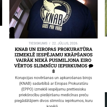
TIESISKUMS
22. JŪLIJS, 2026.
KNAB UN EIROPAS PROKURATŪRA
IZMEKLĒ IESPĒJAMU KRĀPŠANOS
VAIRĀK NEKĀ PUSMILJONA EIRO
VĒRTOS SLIMNĪCU IEPIRKUMOS
8
Korupcijas novēršanas un apkarošanas birojs
(KNAB) sadarbībā ar Eiropas Prokuratūru
(EPPO) izmeklē iespējamu prettiesisku
priekšrocību piešķiršanu medicīnas preču
piegādātājiem divos slimnīcu iepirkumos, kuru
kopējā…