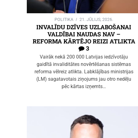
POLITIKA
21. JŪLIJS, 2026.
INVALĪDU DZĪVES UZLABOŠANAI
VALDĪBAI NAUDAS NAV –
REFORMA KĀRTĒJO REIZI ATLIKTA
3
Vairāk nekā 200 000 Latvijas iedzīvotāju
gaidītā invaliditātes novērtēšanas sistēmas
reforma vēlreiz atlikta. Labklājības ministrijas
(LM) sagatavotais ziņojums jau otro nedēļu
pēc kārtas izņemts…