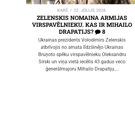
KARŠ
22. JŪLIJS, 2026.
ZELENSKIS NOMAINA ARMIJAS
VIRSPAVĒLNIEKU. KAS IR MIHAILO
DRAPATIJS?
8
Ukrainas prezidents Volodimirs Zelenskis
atbrīvojis no amata līdzšinējo Ukrainas
Bruņoto spēku virspavēlnieku Oleksandru
Sirski un viņa vietā iecēlis 43 gadus veco
ģenerālmajoru Mihailo Drapatiju….