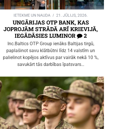
IETEKME UN NAUDA
21. JŪLIJS, 2026.
UNGĀRIJAS OTP BANK, KAS
JOPROJĀM STRĀDĀ ARĪ KRIEVIJĀ,
IEGĀDĀSIES LUMINOR
2
Inc.Baltics OTP Group ienāks Baltijas tirgū,
paplašinot savu klātbūtni līdz 14 valstīm un
palielinot kopējos aktīvus par vairāk nekā 10 %,
savukārt tās darbības īpatsvars…