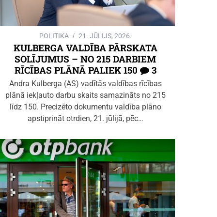
POLITIKA
21. JŪLIJS, 2026.
KULBERGA VALDĪBA PĀRSKATA
SOLĪJUMUS – NO 215 DARBIEM
RĪCĪBAS PLĀNĀ PALIEK 150
3
Andra Kulberga (AS) vadītās valdības rīcības
plānā iekļauto darbu skaits samazināts no 215
līdz 150. Precizēto dokumentu valdība plāno
apstiprināt otrdien, 21. jūlijā, pēc…