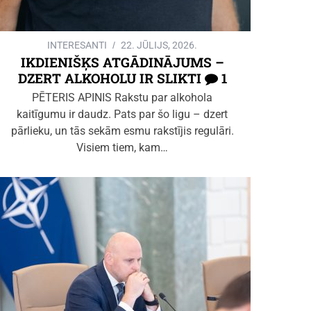
INTERESANTI
22. JŪLIJS, 2026.
IKDIENIŠĶS ATGĀDINĀJUMS –
DZERT ALKOHOLU IR SLIKTI
1
PĒTERIS APINIS Rakstu par alkohola
kaitīgumu ir daudz. Pats par šo ligu – dzert
pārlieku, un tās sekām esmu rakstījis regulāri.
Visiem tiem, kam…