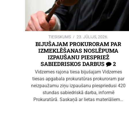
TIESISKUMS
23. JŪLIJS, 2026.
BIJUŠAJAM PROKURORAM PAR
IZMEKLĒŠANAS NOSLĒPUMA
IZPAUŠANU PIESPRIEŽ
SABIEDRISKOS DARBUS
2
Vidzemes rajona tiesa bijušajam Vidzemes
tiesas apgabala prokuratūras prokuroram par
neizpaužamu ziņu izpaušanu piespriedusi 420
stundas sabiedriskā darba, informē
Prokuratūrā. Saskaņā ar lietas materiāliem…