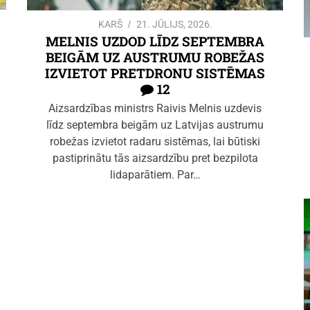
KARŠ
21. JŪLIJS, 2026.
MELNIS UZDOD LĪDZ SEPTEMBRA
BEIGĀM UZ AUSTRUMU ROBEŽAS
IZVIETOT PRETDRONU SISTĒMAS
12
Aizsardzības ministrs Raivis Melnis uzdevis
līdz septembra beigām uz Latvijas austrumu
robežas izvietot radaru sistēmas, lai būtiski
pastiprinātu tās aizsardzību pret bezpilota
lidaparātiem. Par…