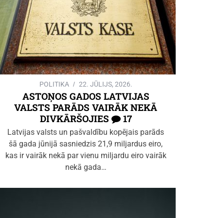
POLITIKA
22. JŪLIJS, 2026.
ASTOŅOS GADOS LATVIJAS
VALSTS PARĀDS VAIRĀK NEKĀ
DIVKĀRŠOJIES
17
Latvijas valsts un pašvaldību kopējais parāds
šā gada jūnijā sasniedzis 21,9 miljardus eiro,
kas ir vairāk nekā par vienu miljardu eiro vairāk
nekā gada…