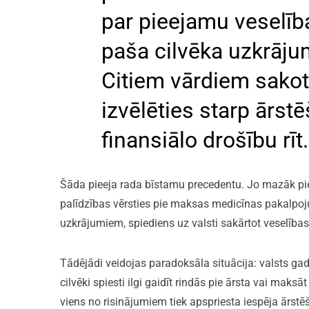
par pieejamu veselība
paša cilvēka uzkrā
Citiem vārdiem sakot
izvēlēties starp ārst
finansiālo drošību rīt.
Šāda pieeja rada bīstamu precedentu. Jo mazāk piee
palīdzības vērsties pie maksas medicīnas pakalpoju
uzkrājumiem, spiediens uz valsti sakārtot veselība
Tādējādi veidojas paradoksāla situācija: valsts ga
cilvēki spiesti ilgi gaidīt rindās pie ārsta vai ma
viens no risinājumiem tiek apspriesta iespēja ārstē