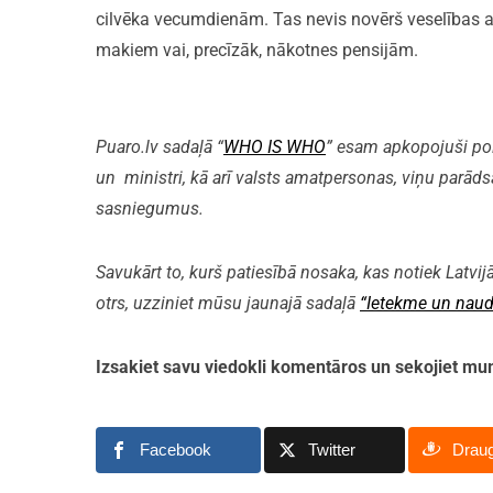
cilvēka vecumdienām. Tas nevis novērš veselības a
makiem vai, precīzāk, nākotnes pensijām.
Puaro.lv sadaļā “
WHO IS WHO
” esam apkopojuši polit
un ministri, kā arī valsts amatpersonas, viņu parāds
sasniegumus.
Savukārt to, kurš patiesībā nosaka, kas notiek Latvijā
otrs, uzziniet mūsu jaunajā sadaļā
“Ietekme un naud
Izsakiet savu viedokli komentāros un sekojiet 
Facebook
Twitter
Drau