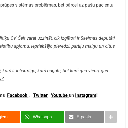
prūpes sistēmas problēmas, bet pārceļ uz pašu pacientu
iķu CV. Šeit varat uzzināt, cik izglītoti ir Saeimas deputāti
aistību apjomu, iepriekšējo pieredzi, partiju maiņu un citus
, kurš ir ietekmīgs, kurš bagāts, bet kurš gan viens, gan
a”
.
mums
Facebook ,
Twitter
,
Youtube
un
Instagram
!
giem
Whatsapp
E-pasts