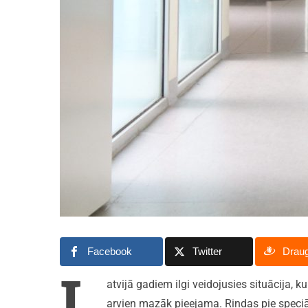
Facebook
Twitter
Drau
L
atvijā gadiem ilgi veidojusies situācija, 
arvien mazāk pieejama. Rindas pie speciā