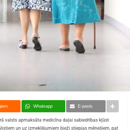
giem
Whatsapp
E-pasts
kurā valsts apmaksāta medicīna daļai sabiedrības kļūst
listiem un uz izmeklējumiem bieži stiepjas mēnešiem, pat