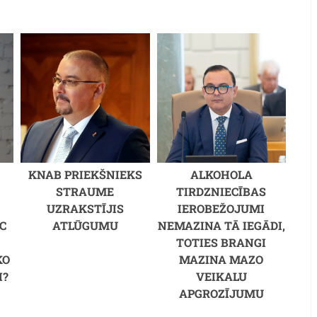
KNAB PRIEKŠNIEKS
ALKOHOLA
STRAUME
TIRDZNIECĪBAS
UZRAKSTĪJIS
IEROBEŽOJUMI
C
ATLŪGUMU
NEMAZINA TĀ IEGĀDI,
M
TOTIES BRANGI
KO
MAZINA MAZO
I?
VEIKALU
APGROZĪJUMU