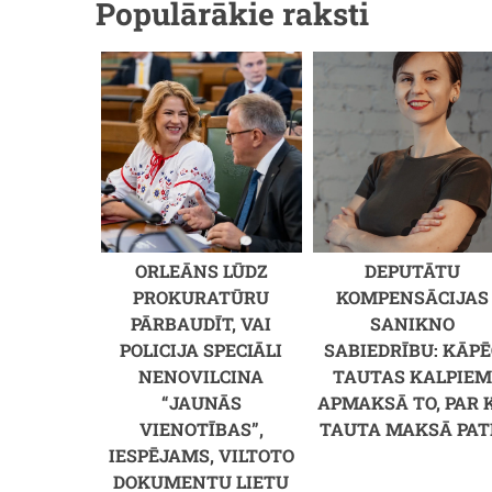
Populārākie raksti
ORLEĀNS LŪDZ
DEPUTĀTU
PROKURATŪRU
KOMPENSĀCIJAS
PĀRBAUDĪT, VAI
SANIKNO
POLICIJA SPECIĀLI
SABIEDRĪBU: KĀPĒ
NENOVILCINA
TAUTAS KALPIE
“JAUNĀS
APMAKSĀ TO, PAR 
VIENOTĪBAS”,
TAUTA MAKSĀ PAT
IESPĒJAMS, VILTOTO
DOKUMENTU LIETU