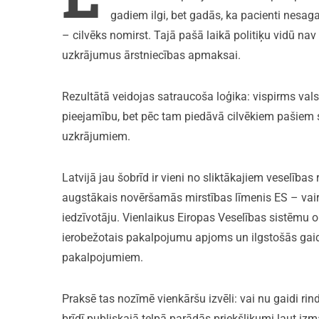
gadiem ilgi, bet gadās, ka pacienti nesaga
– cilvēks nomirst. Tajā pašā laikā politiķu vidū nav
uzkrājumus ārstniecības apmaksai.
Rezultātā veidojas satraucoša loģika: vispirms val
pieejamību, bet pēc tam piedāvā cilvēkiem pašiem
uzkrājumiem.
Latvijā jau šobrīd ir vieni no sliktākajiem veselības 
augstākais novēršamās mirstības līmenis ES – vai
iedzīvotāju. Vienlaikus Eiropas Veselības sistēmu 
ierobežotais pakalpojumu apjoms un ilgstošās gai
pakalpojumiem.
Praksē tas nozīmē vienkāršu izvēli: vai nu gaidi rind
brīdī publiskajā telpā parādās priekšlikumi ļaut i