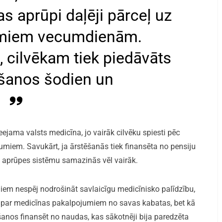
s aprūpi daļēji pārceļ uz
jumiem vecumdienām.
, cilvēkam tiek piedāvāts
ēšanos šodien un
jama valsts medicīna, jo vairāk cilvēku spiesti pēc
miem. Savukārt, ja ārstēšanās tiek finansēta no pensiju
s aprūpes sistēmu samazinās vēl vairāk.
diem nespēj nodrošināt savlaicīgu medicīnisko palīdzību,
ksāt par medicīnas pakalpojumiem no savas kabatas, bet kā
šanos finansēt no naudas, kas sākotnēji bija paredzēta