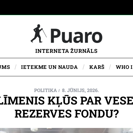
INTERNETA ŽURNĀLS
UMS
IETEKME UN NAUDA
KARŠ
WHO 
POLITIKA
8. JŪNIJS, 2026.
. LĪMENIS KĻŪS PAR VES
REZERVES FONDU?