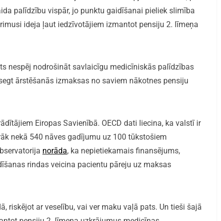
ida palīdzību vispār, jo punktu gaidīšanai pieliek slimība
 rimusi ideja ļaut iedzīvotājiem izmantot pensiju 2. līmeņa
sts nespēj nodrošināt savlaicīgu medicīniskās palīdzības
 segt ārstēšanās izmaksas no saviem nākotnes pensiju
rādītājiem Eiropas Savienībā. OECD dati liecina, ka valstī ir
rāk nekā 540 nāves gadījumu uz 100 tūkstošiem
observatorija
norāda
, ka nepietiekamais finansējums,
dīšanas rindas veicina pacientu pāreju uz maksas
ā, riskējot ar veselību, vai ver maku vaļā pats. Un tieši šajā
zmantot pensiju 2. līmeņa uzkrājumus medicīnas