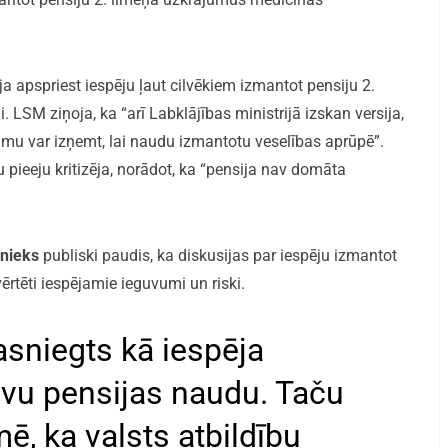
a apspriest iespēju ļaut cilvēkiem izmantot pensiju 2.
LSM ziņoja, ka “arī Labklājības ministrijā izskan versija,
umu var izņemt, lai naudu izmantotu veselības aprūpē”.
 pieeju kritizēja, norādot, ka “pensija nav domāta
lnieks
publiski paudis, ka diskusijas par iespēju izmantot
ērtēti iespējamie ieguvumi un riski.
asniegts kā iespēja
vu pensijas naudu. Taču
ē, ka valsts atbildību