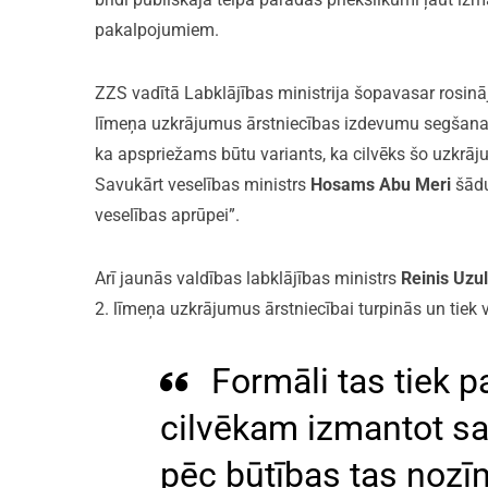
pakalpojumiem.
ZZS vadītā Labklājības ministrija šopavasar rosināj
līmeņa uzkrājumus ārstniecības izdevumu segšanai. 
ka apspriežams būtu variants, ka cilvēks šo uzkrāj
Savukārt veselības ministrs
Hosams Abu Meri
šādu
veselības aprūpei”.
Arī jaunās valdības labklājības ministrs
Reinis Uzu
2. līmeņa uzkrājumus ārstniecībai turpinās un tiek v
Formāli tas tiek p
cilvēkam izmantot sa
pēc būtības tas nozīm