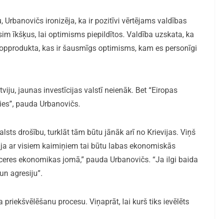
 Urbanovičs ironizēja, ka ir pozitīvi vērtējams valdības
 īkšķus, lai optimisms piepildītos. Valdība uzskata, ka
pprodukta, kas ir šausmīgs optimisms, kam es personīgi
tviju, jaunas investīcijas valstī neienāk. Bet “Eiropas
gsies”, pauda Urbanovičs.
 valsts drošību, turklāt tām būtu jānāk arī no Krievijas. Viņš
 ja ar visiem kaimiņiem tai būtu labas ekonomiskās
ieceres ekonomikas jomā,” pauda Urbanovičs. “Ja ilgi baida
un agresiju”.
priekšvēlēšanu procesu. Viņaprāt, lai kurš tiks ievēlēts