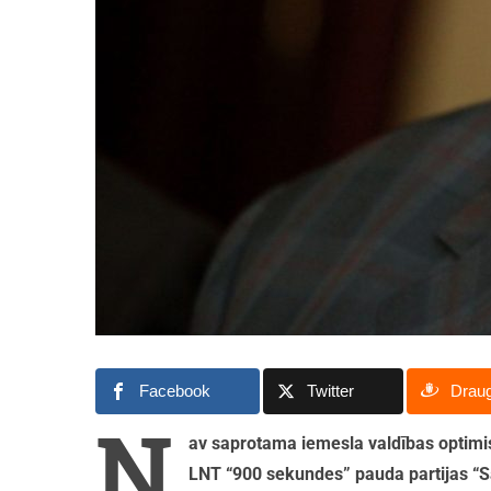
Facebook
Twitter
Drau
N
av saprotama iemesla valdības optim
LNT “900 sekundes” pauda partijas “S