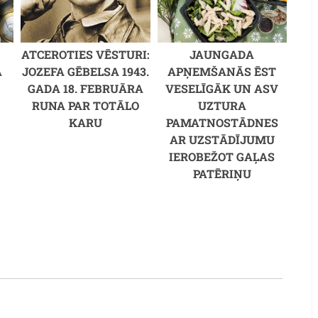
ATCEROTIES VĒSTURI:
JAUNGADA
A
JOZEFA GĒBELSA 1943.
APŅEMŠANĀS ĒST
GADA 18. FEBRUĀRA
VESELĪGĀK UN ASV
RUNA PAR TOTĀLO
UZTURA
KARU
PAMATNOSTĀDNES
AR UZSTĀDĪJUMU
IEROBEŽOT GAĻAS
PATĒRIŅU