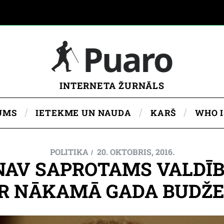
INTERNETA ŽURNĀLS
UMS
IETEKME UN NAUDA
KARŠ
WHO 
POLITIKA
20. OKTOBRIS, 2016.
NAV SAPROTAMS VALDĪ
R NĀKAMĀ GADA BUDŽ