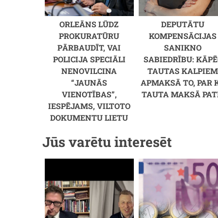
ORLEĀNS LŪDZ
DEPUTĀTU
PROKURATŪRU
KOMPENSĀCIJAS
PĀRBAUDĪT, VAI
SANIKNO
POLICIJA SPECIĀLI
SABIEDRĪBU: KĀPĒ
NENOVILCINA
TAUTAS KALPIE
“JAUNĀS
APMAKSĀ TO, PAR 
VIENOTĪBAS”,
TAUTA MAKSĀ PAT
IESPĒJAMS, VILTOTO
DOKUMENTU LIETU
Jūs varētu interesēt