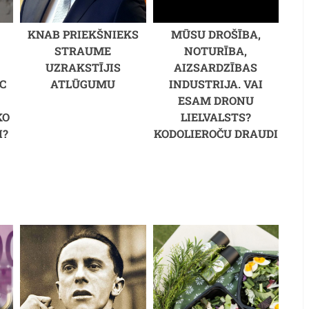
KNAB PRIEKŠNIEKS
MŪSU DROŠĪBA,
STRAUME
NOTURĪBA,
UZRAKSTĪJIS
AIZSARDZĪBAS
C
ATLŪGUMU
INDUSTRIJA. VAI
M
ESAM DRONU
KO
LIELVALSTS?
I?
KODOLIEROČU DRAUDI