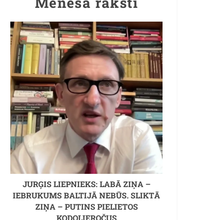
Mēneša raksti
JURĢIS LIEPNIEKS: LABĀ ZIŅA –
IEBRUKUMS BALTIJĀ NEBŪS. SLIKTĀ
ZIŅA – PUTINS PIELIETOS
KODOLIEROČUS