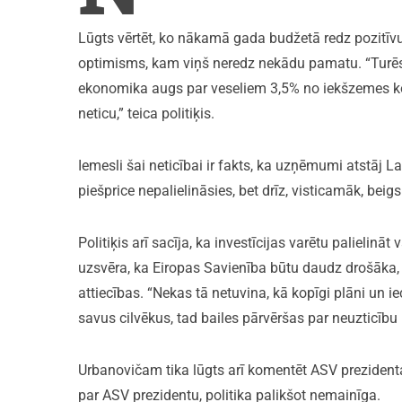
Lūgts vērtēt, ko nākamā gada budžetā redz pozitīvu,
optimisms, kam viņš neredz nekādu pamatu. “Turēsim
ekonomika augs par veseliem 3,5% no iekšzemes ko
neticu,” teica politiķis.
Iemesli šai neticībai ir fakts, ka uzņēmumi atstāj La
piešprice nepalielināsies, bet drīz, visticamāk, bei
Politiķis arī sacīja, ka investīcijas varētu palielināt
uzsvēra, ka Eiropas Savienība būtu daudz drošāka,
attiecības. “Nekas tā netuvina, kā kopīgi plāni un 
savus cilvēkus, tad bailes pārvēršas par neuzticību 
Urbanovičam tika lūgts arī komentēt ASV prezidenta 
par ASV prezidentu, politika palikšot nemainīga.