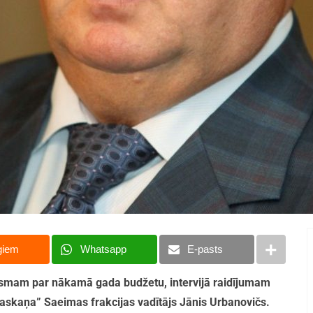
giem
Whatsapp
E-pasts
ismam par nākamā gada budžetu, intervijā raidījumam
askaņa” Saeimas frakcijas vadītājs Jānis Urbanovičs.