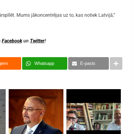
ārspīlēt. Mums jākoncentrējas uz to, kas notiek Latvijā,”
s
Facebook
un
Twitter
!
giem
Whatsapp
E-pasts