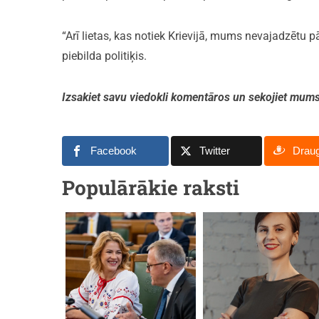
“Arī lietas, kas notiek Krievijā, mums nevajadzētu p
piebilda politiķis.
Izsakiet savu viedokli komentāros un sekojiet mum
Facebook
Twitter
Drau
Populārākie raksti