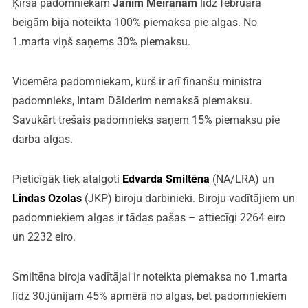
Ķirša padomniekam
Jānim Meirānam
līdz februāra
beigām bija noteikta 100% piemaksa pie algas. No
1.marta viņš saņems 30% piemaksu.
Vicemēra padomniekam, kurš ir arī finanšu ministra
padomnieks, Intam Dālderim nemaksā piemaksu.
Savukārt trešais padomnieks saņem 15% piemaksu pie
darba algas.
Pieticīgāk tiek atalgoti
Edvarda Smiltēna
(NA/LRA) un
Lindas Ozolas
(JKP) biroju darbinieki. Biroju vadītājiem un
padomniekiem algas ir tādas pašas – attiecīgi 2264 eiro
un 2232 eiro.
Smiltēna biroja vadītājai ir noteikta piemaksa no 1.marta
līdz 30.jūnijam 45% apmērā no algas, bet padomniekiem