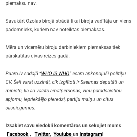
piemaksu nav.
Savukārt Ozolas birojā strādā tikai biroja vadītāja un viens
padomnieks, kuriem nav noteiktas piemaksas.
Mēra un vicemēru biroju darbiniekiem piemaksas tiek
pārskatītas divas reizes gadā.
Puaro.lv sadaļā “
WHO IS WHO
” esam apkopojuši politiķu
CV. Šeit varat uzzināt, cik izglītoti ir Saeimas deputāti un
ministri, kā arī valsts amatpersonas, viņu parādsaistību
apjomu, iepriekšējo pieredzi, partiju maiņu un citus
sasniegumus.
Izsakiet savu viedokli komentāros un sekojiet mums
Facebook ,
Twitter
,
Youtube
un
Instagram
!