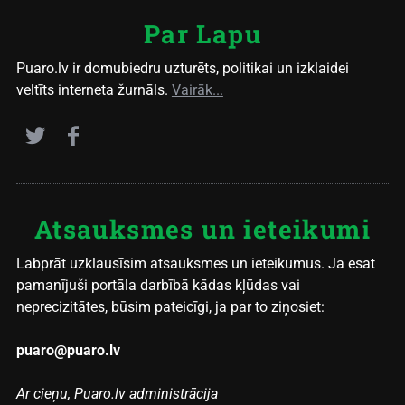
Par Lapu
Puaro.lv ir domubiedru uzturēts, politikai un izklaidei
veltīts interneta žurnāls.
Vairāk...
Atsauksmes un ieteikumi
Labprāt uzklausīsim atsauksmes un ieteikumus. Ja esat
pamanījuši portāla darbībā kādas kļūdas vai
neprecizitātes, būsim pateicīgi, ja par to ziņosiet:
puaro@puaro.lv
Ar cieņu, Puaro.lv administrācija