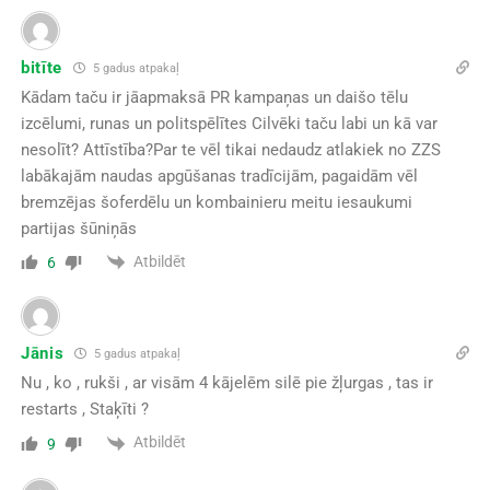
bitīte
5 gadus atpakaļ
Kādam taču ir jāapmaksā PR kampaņas un daišo tēlu
izcēlumi, runas un politspēlītes Cilvēki taču labi un kā var
nesolīt? Attīstība?Par te vēl tikai nedaudz atlakiek no ZZS
labākajām naudas apgūšanas tradīcijām, pagaidām vēl
bremzējas šoferdēlu un kombainieru meitu iesaukumi
partijas šūniņās
Atbildēt
6
Jānis
5 gadus atpakaļ
Nu , ko , rukši , ar visām 4 kājelēm silē pie žļurgas , tas ir
restarts , Staķīti ?
Atbildēt
9