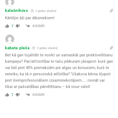
kalašnikovs
5 gadus atpakaļ
Kārtējie āži par dārzniekiem!
Atbildēt
7
kabata plaša
5 gadus atpakaļ
Bet kā gan lojalitāti te noirkt un samaskāt par priekšvelēšanu
kampaņu? Par/att\isrtībai te taču jebkuram jāsaprot- kurš gan
var būt pret 40% piemaksām pie algas un bonusiem, kurš te
neteiks, ka tā ir personiskā attīstība? ‘Ušakova bērna šļupsti
pret šiemprofesionāliem izsaimniekotājiem….. risināt var
tikai ar pašvaldības pārvēlēšanu – kā visur valstī
Atbildēt
7