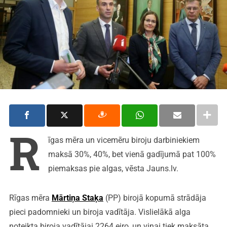
R
īgas mēra un vicemēru biroju darbiniekiem
maksā 30%, 40%, bet vienā gadījumā pat 100%
piemaksas pie algas, vēsta Jauns.lv.
Rīgas mēra
Mārtiņa Staķa
(PP) birojā kopumā strādāja
pieci padomnieki un biroja vadītāja. Vislielākā alga
noteikta biroja vadītājai 2264 eiro, un viņai tiek maksāta