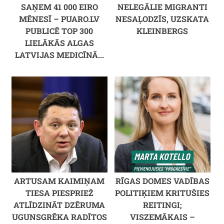
SAŅEM 41 000 EIRO
NELEGĀLIE MIGRANTI
MĒNESĪ – PUARO.LV
NESAĻODZĪS, UZSKATA
PUBLICĒ TOP 300
KLEINBERGS
LIELĀKĀS ALGAS
LATVIJAS MEDICĪNĀ...
ARTUSAM KAIMIŅAM
RĪGAS DOMES VADĪBAS
TIESA PIESPRIEŽ
POLITIĶIEM KRITUŠIES
ATLĪDZINĀT DZĒRUMA
REITINGI;
UGUNSGRĒKA RADĪTOS
VISZEMĀKAIS –