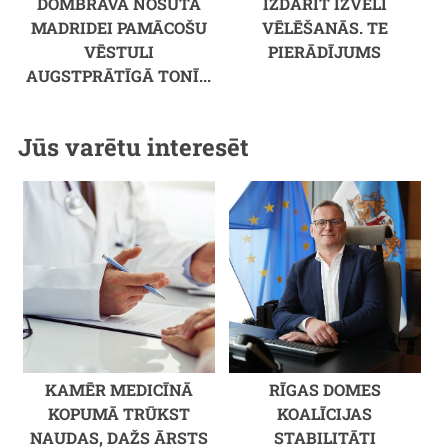
DOMBRAVA NOSŪTA
IZDARĪT IZVĒLI
MADRIDEI PAMĀCOŠU
VĒLĒŠANĀS. TE
VĒSTULI
PIERĀDĪJUMS
AUGSTPRĀTĪGĀ TONĪ...
Jūs varētu interesēt
KAMĒR MEDICĪNĀ
RĪGAS DOMES
KOPUMĀ TRŪKST
KOALĪCIJAS
NAUDAS, DAŽS ĀRSTS
STABILITĀTI