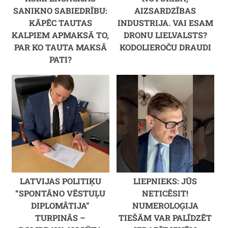
SANIKNO SABIEDRĪBU:
AIZSARDZĪBAS
KĀPĒC TAUTAS
INDUSTRIJA. VAI ESAM
KALPIEM APMAKSĀ TO,
DRONU LIELVALSTS?
PAR KO TAUTA MAKSĀ
KODOLIEROČU DRAUDI
PATI?
LATVIJAS POLITIĶU
LIEPNIEKS: JŪS
“SPONTĀNO VĒSTUĻU
NETICĒSIT!
DIPLOMĀTIJA”
NUMEROLOĢIJA
TURPINĀS –
TIEŠĀM VAR PALĪDZĒT