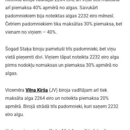
arī piemaksa 40% apmērā no algas. Savukārt
padomniekiem bija noteiktas algas 2232 eiro mēnesī.
Četriem padomniekiem tika maksātas 30% piemaksa, bet
vienam no viņiem – 40%.
Šogad Staķa biroju pametuši trīs padomnieki, bet viņu
vietā pieņemti divi. Viņiem tāpat noteikta 2232 eiro alga
pirms nodokļu nomaksas un piemaksa 30% apmērā no
algas.
Vicemēra
Viļņa Ķirša
(JV) biroja vadītājam arī tiek
maksāta alga 2264 eiro un noteikta piemaksa 20%
apmērā. Birojā strādā trīs padomnieki, kuri saņem 2232
eiro algu.