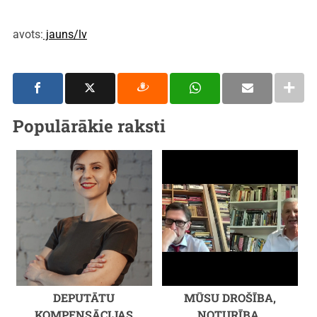
avots:
jauns/lv
Populārākie raksti
DEPUTĀTU
MŪSU DROŠĪBA,
KOMPENSĀCIJAS
NOTURĪBA,