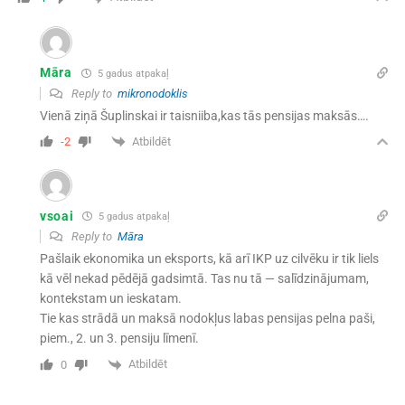
Māra
5 gadus atpakaļ
Reply to
mikronodoklis
Vienā ziņā Šuplinskai ir taisniiba,kas tās pensijas maksās….
Atbildēt
-2
vsoai
5 gadus atpakaļ
Reply to
Māra
Pašlaik ekonomika un eksports, kā arī IKP uz cilvēku ir tik liels
kā vēl nekad pēdējā gadsimtā. Tas nu tā — salīdzinājumam,
kontekstam un ieskatam.
Tie kas strādā un maksā nodokļus labas pensijas pelna paši,
piem., 2. un 3. pensiju līmenī.
Atbildēt
0