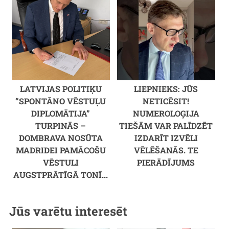
LATVIJAS POLITIĶU
LIEPNIEKS: JŪS
“SPONTĀNO VĒSTUĻU
NETICĒSIT!
DIPLOMĀTIJA”
NUMEROLOĢIJA
TURPINĀS –
TIEŠĀM VAR PALĪDZĒT
DOMBRAVA NOSŪTA
IZDARĪT IZVĒLI
MADRIDEI PAMĀCOŠU
VĒLĒŠANĀS. TE
VĒSTULI
PIERĀDĪJUMS
AUGSTPRĀTĪGĀ TONĪ...
Jūs varētu interesēt