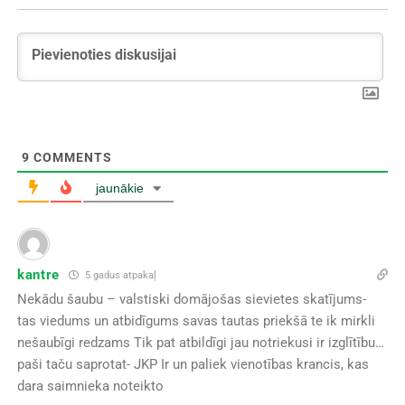
9
COMMENTS
jaunākie
kantre
5 gadus atpakaļ
Nekādu šaubu – valstiski domājošas sievietes skatījums-
tas viedums un atbidīgums savas tautas priekšā te ik mirkli
nešaubīgi redzams Tik pat atbildīgi jau notriekusi ir izglītību…
paši taču saprotat- JKP Ir un paliek vienotības krancis, kas
dara saimnieka noteikto