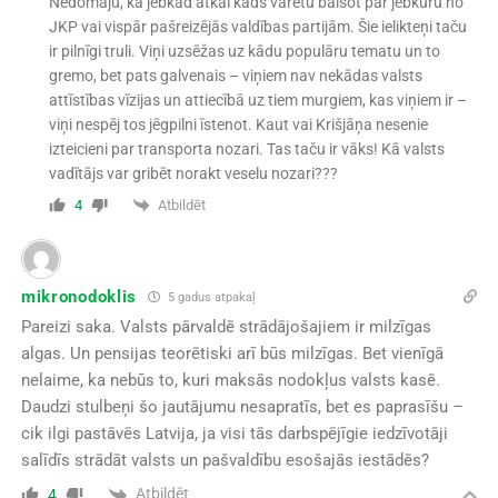
Nedomāju, ka jebkad atkal kāds varētu balsot par jebkuru no
JKP vai vispār pašreizējās valdības partijām. Šie ielikteņi taču
ir pilnīgi truli. Viņi uzsēžas uz kādu populāru tematu un to
gremo, bet pats galvenais – viņiem nav nekādas valsts
attīstības vīzijas un attiecībā uz tiem murgiem, kas viņiem ir –
viņi nespēj tos jēgpilni īstenot. Kaut vai Krišjāņa nesenie
izteicieni par transporta nozari. Tas taču ir vāks! Kā valsts
vadītājs var gribēt norakt veselu nozari???
Atbildēt
4
mikronodoklis
5 gadus atpakaļ
Pareizi saka. Valsts pārvaldē strādājošajiem ir milzīgas
algas. Un pensijas teorētiski arī būs milzīgas. Bet vienīgā
nelaime, ka nebūs to, kuri maksās nodokļus valsts kasē.
Daudzi stulbeņi šo jautājumu nesapratīs, bet es paprasīšu –
cik ilgi pastāvēs Latvija, ja visi tās darbspējīgie iedzīvotāji
salīdīs strādāt valsts un pašvaldību esošajās iestādēs?
Atbildēt
4