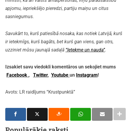
ministri, kā arī valsts amatpersonas, viņu parādsaistību
apjomu, iepriekšējo pieredzi, partiju maiņu un citus
sasniegumus.
Savukārt to, kurš patiesībā nosaka, kas notiek Latvijā, kurš
ir ietekmīgs, kurš bagāts, bet kurš gan viens, gan otrs,
uzziniet mūsu jaunajā sadaļā
“Ietekme un nauda”
.
Izsakiet savu viedokli komentāros un sekojiet mums
Facebook ,
Twitter
,
Youtube
un
Instagram
!
Avots: LR raidījums “Krustpunktā”
Populārākie raksti