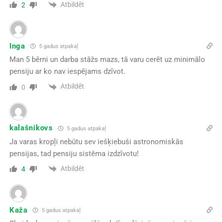
Atbildēt
2
Inga
5 gadus atpakaļ
Man 5 bērni un darba stāžs mazs, tā varu cerēt uz minimālo
pensiju ar ko nav iespējams dzīvot.
Atbildēt
0
kalašnikovs
5 gadus atpakaļ
Ja varas kropļi nebūtu sev iešķiebuši astronomiskās
pensijas, tad pensiju sistēma izdzīvotu!
Atbildēt
4
Kaža
5 gadus atpakaļ