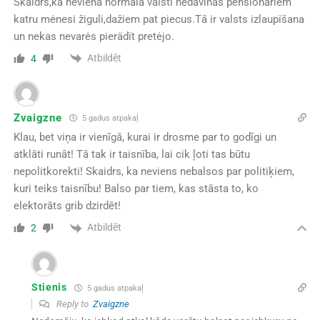
Skaidrs,ka nevienä normälä valstī nedävinäs pensionäriem
katru mėnesi žiguli,dažiem pat piecus.Tā ir valsts izlaupïšana
un nekas nevarės pierädït pretėjo.
Atbildēt
4
Zvaigzne
5 gadus atpakaļ
Klau, bet viņa ir vienīgā, kurai ir drosme par to godīgi un
atklāti runāt! Tā tak ir taisnība, lai cik ļoti tas būtu
nepolitkorekti! Skaidrs, ka neviens nebalsos par politiķiem,
kuri teiks taisnību! Balso par tiem, kas stāsta to, ko
elektorāts grib dzirdēt!
Atbildēt
2
Stienis
5 gadus atpakaļ
Reply to
Zvaigzne