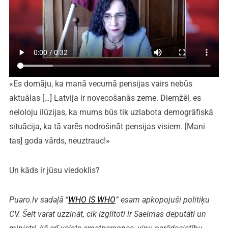
«Es domāju, ka manā vecumā pensijas vairs nebūs
aktuālas […] Latvija ir novecošanās zeme. Diemžēl, es
neloloju ilūzijas, ka mums būs tik uzlabota demogrāfiskā
situācija, ka tā varēs nodrošināt pensijas visiem. [Mani
tas] goda vārds, neuztrauc!»
Un kāds ir jūsu viedoklis?
Puaro.lv sadaļā “
WHO IS WHO
” esam apkopojuši politiķu
CV. Šeit varat uzzināt, cik izglītoti ir Saeimas deputāti un