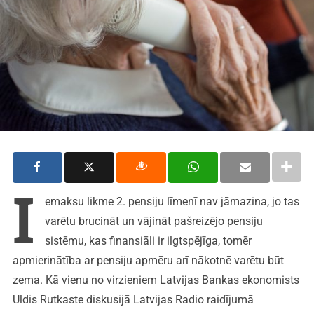
I
emaksu likme 2. pensiju līmenī nav jāmazina, jo tas
varētu brucināt un vājināt pašreizējo pensiju
sistēmu, kas finansiāli ir ilgtspējīga, tomēr
apmierinātība ar pensiju apmēru arī nākotnē varētu būt
zema. Kā vienu no virzieniem Latvijas Bankas ekonomists
Uldis Rutkaste diskusijā Latvijas Radio raidījumā