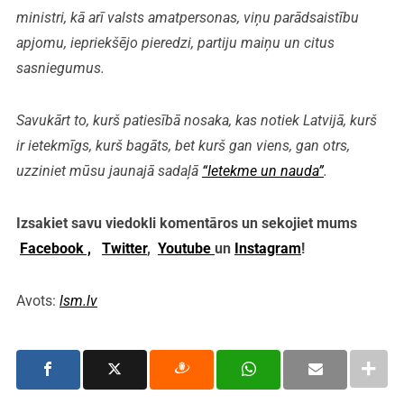
ministri, kā arī valsts amatpersonas, viņu parādsaistību
apjomu, iepriekšējo pieredzi, partiju maiņu un citus
sasniegumus.
Savukārt to, kurš patiesībā nosaka, kas notiek Latvijā, kurš
ir ietekmīgs, kurš bagāts, bet kurš gan viens, gan otrs,
uzziniet mūsu jaunajā sadaļā
“Ietekme un nauda”
.
Izsakiet savu viedokli komentāros un sekojiet mums
Facebook ,
Twitter
,
Youtube
un
Instagram
!
Avots:
lsm.lv