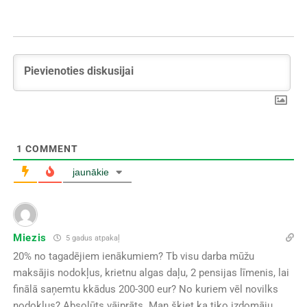
1
COMMENT
jaunākie
Miezis
5 gadus atpakaļ
20% no tagadējiem ienākumiem? Tb visu darba mūžu
maksājis nodokļus, krietnu algas daļu, 2 pensijas līmenis, lai
finālā saņemtu kkādus 200-300 eur? No kuriem vēl novilks
nodokļus? Absolūts vājprāts. Man šķiet ka tiko izdomāju