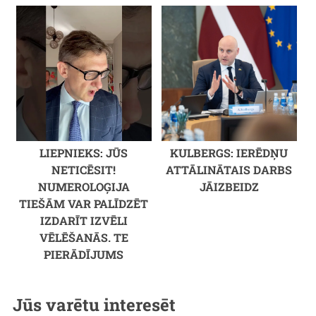
LIEPNIEKS: JŪS
KULBERGS: IERĒDŅU
NETICĒSIT!
ATTĀLINĀTAIS DARBS
NUMEROLOĢIJA
JĀIZBEIDZ
TIEŠĀM VAR PALĪDZĒT
IZDARĪT IZVĒLI
VĒLĒŠANĀS. TE
PIERĀDĪJUMS
Jūs varētu interesēt