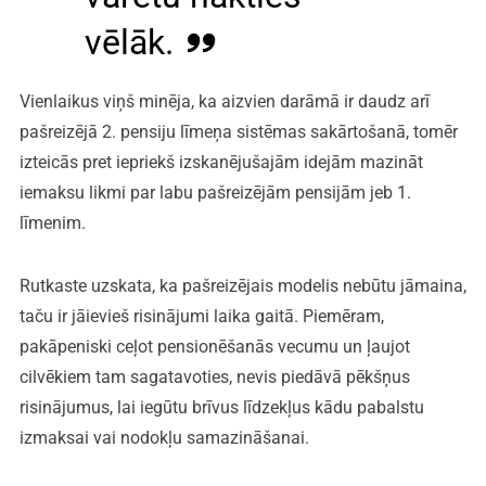
vēlāk.
Vienlaikus viņš minēja, ka aizvien darāmā ir daudz arī
pašreizējā 2. pensiju līmeņa sistēmas sakārtošanā, tomēr
izteicās pret iepriekš izskanējušajām idejām mazināt
iemaksu likmi par labu pašreizējām pensijām jeb 1.
līmenim.
Rutkaste uzskata, ka pašreizējais modelis nebūtu jāmaina,
taču ir jāievieš risinājumi laika gaitā. Piemēram,
pakāpeniski ceļot pensionēšanās vecumu un ļaujot
cilvēkiem tam sagatavoties, nevis piedāvā pēkšņus
risinājumus, lai iegūtu brīvus līdzekļus kādu pabalstu
izmaksai vai nodokļu samazināšanai.