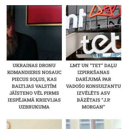
UKRAINAS DRONU
LMT UN “TET” DAĻU
KOMANDIERIS NOSAUC
IZPIRKŠANAS
PIECUS SOĻUS, KAS
DARĪJUMĀ PAR
BALTIJAS VALSTĪM
VADOŠO KONSULTANTU
JĀĪSTENO VĒL PIRMS
IZVĒLĒTS ASV
IESPĒJAMĀ KRIEVIJAS
BĀZĒTAIS “J.P.
UZBRUKUMA
MORGAN”