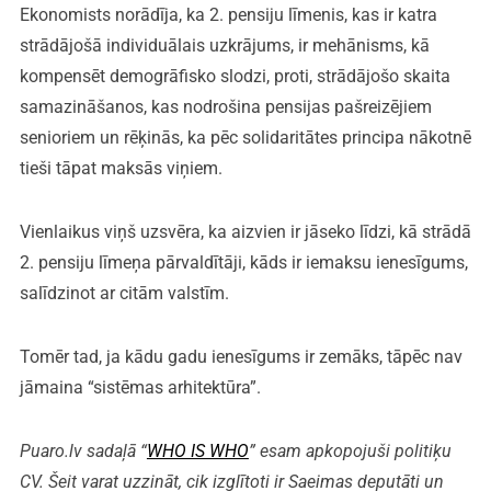
Ekonomists norādīja, ka 2. pensiju līmenis, kas ir katra
strādājošā individuālais uzkrājums, ir mehānisms, kā
kompensēt demogrāfisko slodzi, proti, strādājošo skaita
samazināšanos, kas nodrošina pensijas pašreizējiem
senioriem un rēķinās, ka pēc solidaritātes principa nākotnē
tieši tāpat maksās viņiem.
Vienlaikus viņš uzsvēra, ka aizvien ir jāseko līdzi, kā strādā
2. pensiju līmeņa pārvaldītāji, kāds ir iemaksu ienesīgums,
salīdzinot ar citām valstīm.
Tomēr tad, ja kādu gadu ienesīgums ir zemāks, tāpēc nav
jāmaina “sistēmas arhitektūra”.
Puaro.lv sadaļā “
WHO IS WHO
” esam apkopojuši politiķu
CV. Šeit varat uzzināt, cik izglītoti ir Saeimas deputāti un