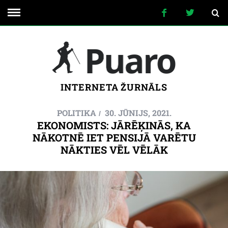
INTERNETA ŽURNĀLS
POLITIKA
30. JŪNIJS, 2021.
EKONOMISTS: JĀRĒĶINĀS, KA
NĀKOTNĒ IET PENSIJĀ VARĒTU
NĀKTIES VĒL VĒLĀK