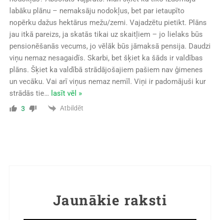
labāku plānu – nemaksāju nodokļus, bet par ietaupīto
nopērku dažus hektārus mežu/zemi. Vajadzētu pietikt. Plāns
jau itkā pareizs, ja skatās tikai uz skaitļiem – jo lielaks būs
pensionēšanās vecums, jo vēlāk būs jāmaksā pensija. Daudzi
viņu nemaz nesagaidīs. Skarbi, bet šķiet ka šāds ir valdības
plāns. Šķiet ka valdībā strādājošajiem pašiem nav ģimenes
un vecāku. Vai arī viņus nemaz nemīl. Viņi ir padomājuši kur
strādās tie
…
lasīt vēl »
Atbildēt
3
Jaunākie raksti