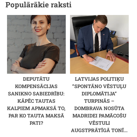
Populārākie raksti
DEPUTĀTU
LATVIJAS POLITIĶU
KOMPENSĀCIJAS
“SPONTĀNO VĒSTUĻU
SANIKNO SABIEDRĪBU:
DIPLOMĀTIJA”
KĀPĒC TAUTAS
TURPINĀS –
KALPIEM APMAKSĀ TO,
DOMBRAVA NOSŪTA
PAR KO TAUTA MAKSĀ
MADRIDEI PAMĀCOŠU
PATI?
VĒSTULI
AUGSTPRĀTĪGĀ TONĪ...