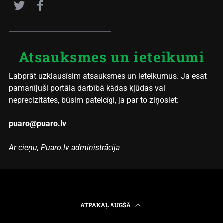
Atsauksmes un ieteikumi
Labprāt uzklausīsim atsauksmes un ieteikumus. Ja esat
pamanījuši portāla darbībā kādas kļūdas vai
neprecizitātes, būsim pateicīgi, ja par to ziņosiet:
puaro@puaro.lv
Ar cieņu, Puaro.lv administrācija
ATPAKAĻ AUGŠĀ