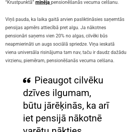
“Krustpunktā”
minēja
pensionēšanās vecuma celšanu.
Viņš pauda, ka laika gaitā arvien pasliktināsies saņemtās
pensijas apmērs attiecībā pret algu. Ja nākotnes
pensionāri saņems vien 20% no algas, cilvēki būs
neapmierināti un augs sociālā spriedze. Viņa ieskatā
viena universāla risinājuma tam nav, taču ir daudz dažādu
virzienu, piemēram, pensionēšanās vecuma celšana.
Pieaugot cilvēku
dzīves ilgumam,
būtu jārēķinās, ka arī
iet pensijā nākotnē
varētu nākties