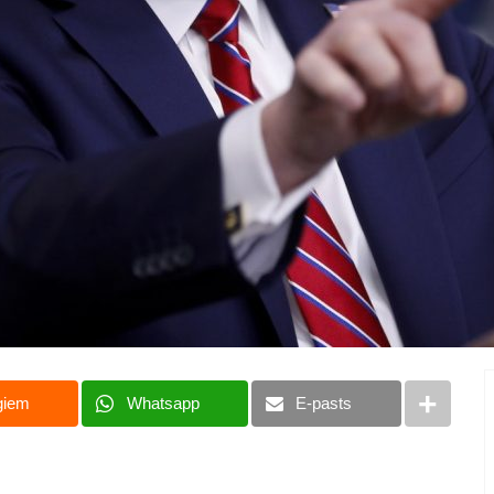
giem
Whatsapp
E-pasts