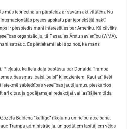
ts mūs iepriecina un pārsteidz ar savām aktivitātēm. Nu
 internacionālās preses apskatu par iepriekšējā naktī
 ir piespiedis mani interesēties par Ameriku. Kā cilvēks,
Veselības organizāciju, tā Pasaules Ārstu savienību (WMA),
mani satrauc. Es pietiekami labi apzinos, ka mans
i. Pieļauju, ka liela daļa pastāstu par Donalda Trampa
usmas, šausmas, baisi, baisi” kliedzieniem. Kaut arī tieši
i ietekmē sabiedrības veselības jautājumus, pieskaršos
 arī citas, ja godājamajai redakcijai vai lasītājiem tāda
Džozefa Baidena “kaitīgo” rīkojumu un rīcību atcelšana.
s sauc Trampa administrācija, un godātiem lasītājiem vēlos