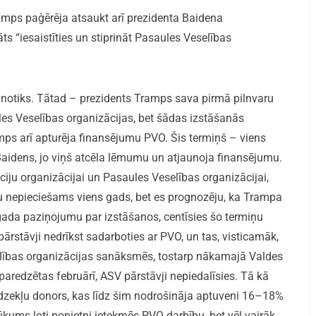
amps paģērēja atsaukt arī prezidenta Baidena
āts “iesaistīties un stiprināt Pasaules Veselības
un notiks. Tātad – prezidents Tramps sava pirmā pilnvaru
es Veselības organizācijas, bet šādas izstāšanās
mps arī apturēja finansējumu PVO. Šis termiņš – viens
Baidens, jo viņš atcēla lēmumu un atjaunoja finansējumu.
iju organizācijai un Pasaules Veselības organizācijai,
tu nepieciešams viens gads, bet es prognozēju, ka Trampa
gada paziņojumu par izstāšanos, centīsies šo termiņu
ārstāvji nedrīkst sadarboties ar PVO, un tas, visticamāk,
lības organizācijas sanāksmēs, tostarp nākamajā Valdes
redzētas februārī, ASV pārstāvji nepiedalīsies. Tā kā
līdzekļu donors, kas līdz šim nodrošināja aptuveni 16–18%
ums ļoti nopietni ietekmēs PVO darbību, bet vēl vairāk