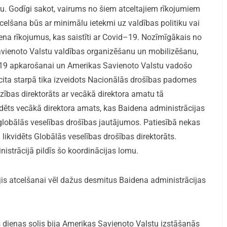
ru. Godīgi sakot, vairums no šiem atceltajiem rīkojumiem
tcelšana būs ar minimālu ietekmi uz valdības politiku vai
dena rīkojumus, kas saistīti ar Covid–19. Nozīmīgākais no
avienoto Valstu valdības organizēšanu un mobilizēšanu,
d–19 apkarošanai un Amerikas Savienoto Valstu vadošo
cita starpā tika izveidots Nacionālās drošības padomes
zības direktorāts ar vecākā direktora amatu tā
ikvidēts vecākā direktora amats, kas Baidena administrācijas
ju globālās veselības drošības jautājumos. Patiesībā nekas
 likvidēts Globālās veselības drošības direktorāts.
nistrācijā pildīs šo koordinācijas lomu.
jis atcelšanai vēl dažus desmitus Baidena administrācijas
 dienas solis bija Amerikas Savienoto Valstu izstāšanās