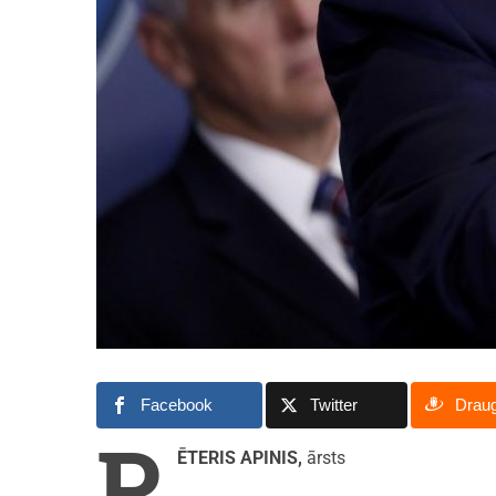
Facebook
Twitter
Drau
P
ĒTERIS APINIS,
ārsts