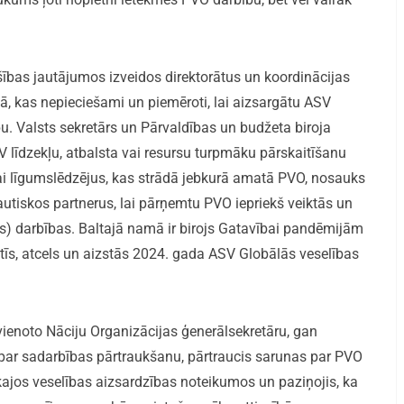
šības jautājumos izveidos direktorātus un koordinācijas
kas nepieciešami un piemēroti, lai aizsargātu ASV
bu. Valsts sekretārs un Pārvaldības un budžeta biroja
V līdzekļu, atbalsta vai resursu turpmāku pārskaitīšanu
i līgumslēdzējus, kas strādā jebkurā amatā PVO, nosauks
tiskos partnerus, lai pārņemtu PVO iepriekš veiktās un
) darbības. Baltajā namā ir birojs Gatavībai pandēmijām
atīs, atcels un aizstās 2024. gada ASV Globālās veselības
pvienoto Nāciju Organizācijas ģenerālsekretāru, gan
 par sadarbības pārtraukšanu, pārtraucis sarunas par PVO
jos veselības aizsardzības noteikumos un paziņojis, ka