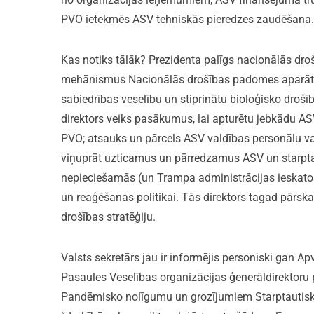
PVO ietekmēs ASV tehniskās pieredzes zaudēšana.
Kas notiks tālāk? Prezidenta palīgs nacionālās dro
mehānismus Nacionālās drošības padomes aparātā, 
sabiedrības veselību un stiprinātu bioloģisko drošī
direktors veiks pasākumus, lai apturētu jebkādu AS
PVO; atsauks un pārcels ASV valdības personālu va
viņuprāt uzticamus un pārredzamus ASV un starptau
nepieciešamās (un Trampa administrācijas ieskatos
un reaģēšanas politikai. Tās direktors tagad pārsk
drošības stratēģiju.
Valsts sekretārs jau ir informējis personiski gan A
Pasaules Veselības organizācijas ģenerāldirektoru
Pandēmisko nolīgumu un grozījumiem Starptautiska