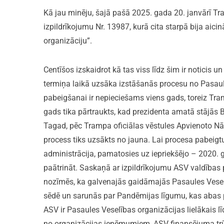
Kā jau minēju, šajā pašā 2025. gada 20. janvārī Tr
izpildrīkojumu Nr. 13987, kurā cita starpā bija aicin
organizāciju”.
Centīšos izskaidrot kā tas viss līdz šim ir noticis 
termiņa laikā uzsāka izstāšanās procesu no Pasaul
pabeigšanai ir nepieciešams viens gads, toreiz Tra
gads tika pārtraukts, kad prezidenta amatā stājās 
Tagad, pēc Trampa oficiālas vēstules Apvienoto Nāc
process tiks uzsākts no jauna. Lai procesa pabeig
administrācija, pamatosies uz iepriekšējo – 2020. 
paātrināt. Saskaņā ar izpildrīkojumu ASV valdības p
nozīmēs, ka galvenajās gaidāmajās Pasaules Vese
sēdē un sarunās par Pandēmijas līgumu, kas abas pa
ASV ir Pasaules Veselības organizācijas lielākais 
no organizācijas ieņēmumiem, ASV finansējuma trūk