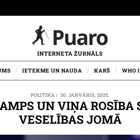
INTERNETA ŽURNĀLS
UMS
IETEKME UN NAUDA
KARŠ
WHO 
POLITIKA
30. JANVĀRIS, 2025.
AMPS UN VIŅA ROSĪBA 
VESELĪBAS JOMĀ