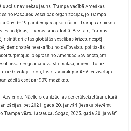
 šis solis nav nekas jauns. Trampa vadībā Amerikas
ties no Pasaules Veselības organizācijas, jo Trampa
sināja Covid–19 pandēmijas apkarošanu. Tramps ar pirkstu
usies no Ķīnas, Uhaņas laboratorijā. Bez tam, Tramps
 risināt arī citas globālās veselības krīzes, nespēj
j demonstrēt neatkarību no dalībvalstu politiskās
esot turpinājusi pieprasīt no Amerikas Savienotajām
sot nesamērīgi ar citu valstu maksājumiem. Tolaik
di iedzīvotāju, proti, trīsreiz vairāk par ASV iedzīvotāju
rganizācijā esot par 90% mazākas.
li Apvienoto Nāciju organizācijas ģenerālsekretāram, kurā
nizācijas, bet 2021. gada 20. janvārī (iesaku pievērst
 Trampa vēstuli atsauca. Šogad, 2025. gada 20. janvārī
i.