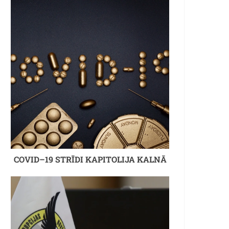
COVID–19 STRĪDI KAPITOLIJA KALNĀ