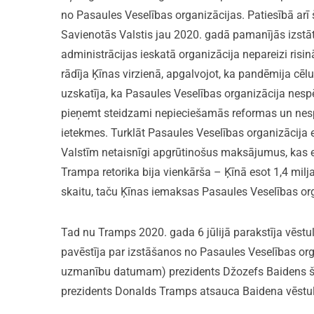
no Pasaules Veselības organizācijas. Patiesībā arī
Savienotās Valstis jau 2020. gadā pamanījās izstā
administrācijas ieskatā organizācija nepareizi ri
rādīja Ķīnas virzienā, apgalvojot, ka pandēmija cēl
uzskatīja, ka Pasaules Veselības organizācija nespēj
pieņemt steidzami nepieciešamās reformas un nespē
ietekmes. Turklāt Pasaules Veselības organizācija 
Valstīm netaisnīgi apgrūtinošus maksājumus, kas e
Trampa retorika bija vienkārša – Ķīnā esot 1,4 miljar
skaitu, taču Ķīnas iemaksas Pasaules Veselības o
Tad nu Tramps 2020. gada 6 jūlijā parakstīja vēstu
pavēstīja par izstāšanos no Pasaules Veselības orga
uzmanību datumam) prezidents Džozefs Baidens šo
prezidents Donalds Tramps atsauca Baidena vēstul