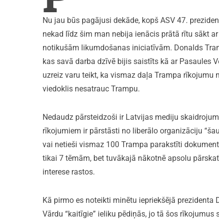
Nu jau būs pagājusi dekāde, kopš ASV 47. preziden
nekad līdz šim man nebija ienācis prātā rītu sākt ar
notikušām likumdošanas iniciatīvām. Donalds Tramps
kas savā darba dzīvē bijis saistīts kā ar Pasaules 
uzreiz varu teikt, ka vismaz daļa Trampa rīkojumu 
viedoklis nesatrauc Trampu.
Nedaudz pārsteidzoši ir Latvijas mediju skaidrojum
rīkojumiem ir pārstāsti no liberālo organizāciju “ša
vai netieši vismaz 100 Trampa parakstīti dokument
tikai 7 tēmām, bet tuvākajā nākotnē apsolu pārskatīt
interese rastos.
Kā pirmo es noteikti minētu iepriekšējā prezidenta 
Vārdu “kaitīgie” ieliku pēdiņās, jo tā šos rīkojumu