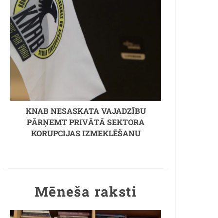
KNAB NESASKATA VAJADZĪBU
PĀRŅEMT PRIVĀTĀ SEKTORA
KORUPCIJAS IZMEKLĒŠANU
Mēneša raksti