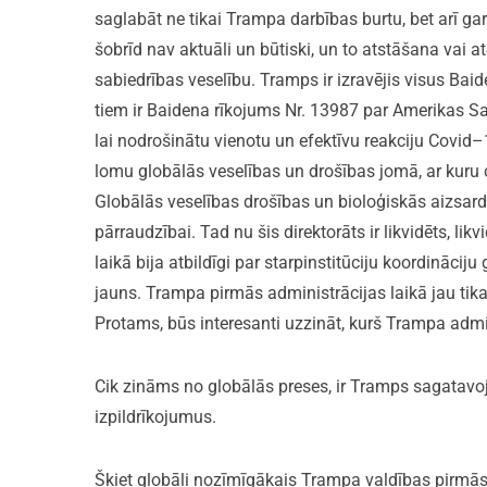
saglabāt ne tikai Trampa darbības burtu, bet arī ga
šobrīd nav aktuāli un būtiski, un to atstāšana vai a
sabiedrības veselību. Tramps ir izravējis visus Bai
tiem ir Baidena rīkojums Nr. 13987 par Amerikas S
lai nodrošinātu vienotu un efektīvu reakciju Covi
lomu globālās veselības un drošības jomā, ar kuru 
Globālās veselības drošības un bioloģiskās aizsard
pārraudzībai. Tad nu šis direktorāts ir likvidēts, l
laikā bija atbildīgi par starpinstitūciju koordināci
jauns. Trampa pirmās administrācijas laikā jau tika
Protams, būs interesanti uzzināt, kurš Trampa admi
Cik zināms no globālās preses, ir Tramps sagatavo
izpildrīkojumus.
Šķiet globāli nozīmīgākais Trampa valdības pirmās