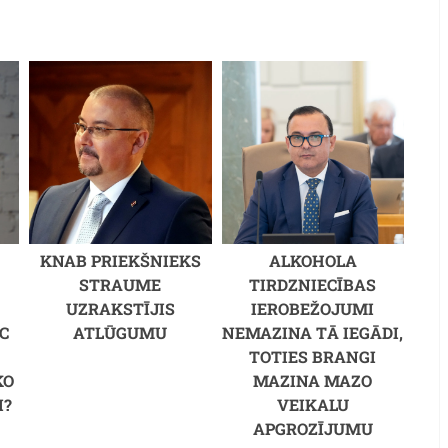
KNAB PRIEKŠNIEKS
ALKOHOLA
STRAUME
TIRDZNIECĪBAS
UZRAKSTĪJIS
IEROBEŽOJUMI
C
ATLŪGUMU
NEMAZINA TĀ IEGĀDI,
M
TOTIES BRANGI
KO
MAZINA MAZO
I?
VEIKALU
APGROZĪJUMU