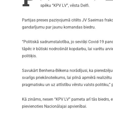
spēku “KPV LV”, vēsta Delfi.
Partijas preses paziņojumā citēts JV Saeimas frakc
gandarījumu par jaunu komandas biedru.
“Politiskā sadrumstalotība, jo sevišķi Covid-19 pandēm
tāpēc ir būtiski nodrošināt kopdarbu, lai varētu arv
politiķis.
Savukārt Benhena-Bēkena norādījusi, ka pieredzējus
svarīgs priekšnoteikums, lai pilnā apmērā realizētu s
pragmatisku un uz attīstību vērstu valsts politiku,” 
Kā zināms, nesen “KPV LV” pameta arī tās biedrs,
pievienoties Nacionālajai apvienībai.