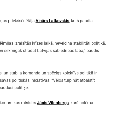
ijas priekšsēdētājs
Ainārs Latkovskis
, kurš paudis
ijas izraisītās krīzes laikā, neveicina stabilitāti politikā,
ien sekmīgāk strādāt Latvijas sabiedrības labā,” paudis
i un stabila komanda un spēcīgs kolektīvs politikā ir
avas politiskās iniciatīvas. “Vēlos turpināt atbalstīt
paudusi politiķe.
 ekonomikas ministrs
Jānis Vitenbergs
, kurš nolēma