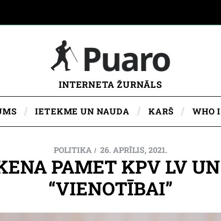
INTERNETA ŽURNĀLS
UMS
IETEKME UN NAUDA
KARŠ
WHO 
POLITIKA
26. APRĪLIS, 2021.
ENA PAMET KPV LV UN
“VIENOTĪBAI”