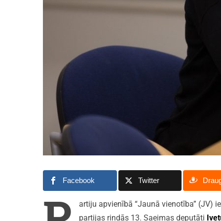
Facebook
Twitter
Drau
P
artiju apvienībā “Jaunā vienotība” (JV) i
partijas rindās 13. Saeimas deputāti
Ive