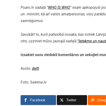
Puaro.lv sadaļā “
WHO IS WHO
” esam apkopojuši polit
un ministri, kā arī valsts amatpersonas, viņu parāds
sasniegumus.
Savukārt to, kurš patiesībā nosaka, kas notiek Latvijā
otrs, uzziniet mūsu jaunajā sadaļā
“Ietekme un naud
Izsakiet savu viedokli komentāros un sekojiet 
Avots:
delfi
Foto: Saeima.lv
Facebook
Twitter
Drau