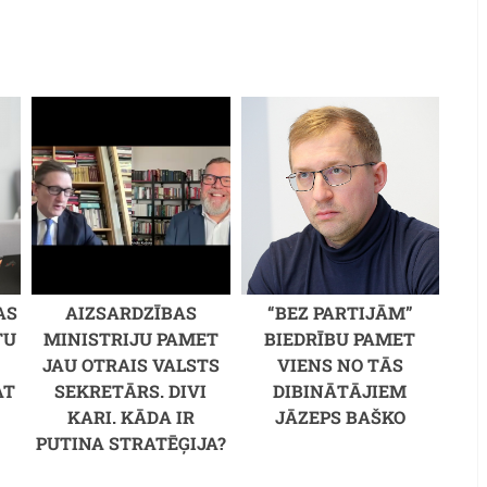
AS
AIZSARDZĪBAS
“BEZ PARTIJĀM”
TU
MINISTRIJU PAMET
BIEDRĪBU PAMET
JAU OTRAIS VALSTS
VIENS NO TĀS
AT
SEKRETĀRS. DIVI
DIBINĀTĀJIEM
KARI. KĀDA IR
JĀZEPS BAŠKO
PUTINA STRATĒĢIJA?