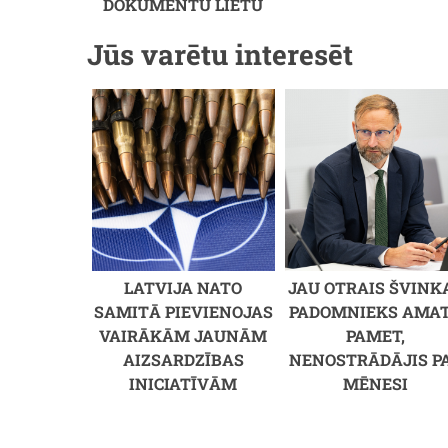
DOKUMENTU LIETU
Jūs varētu interesēt
LATVIJA NATO
JAU OTRAIS ŠVINK
SAMITĀ PIEVIENOJAS
PADOMNIEKS AMA
VAIRĀKĀM JAUNĀM
PAMET,
AIZSARDZĪBAS
NENOSTRĀDĀJIS P
INICIATĪVĀM
MĒNESI