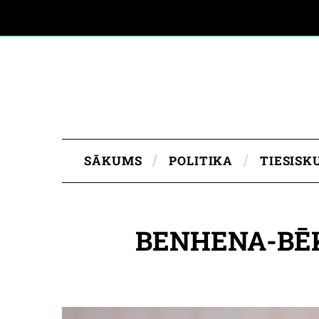
SĀKUMS
POLITIKA
TIESISK
BENHENA-BĒK