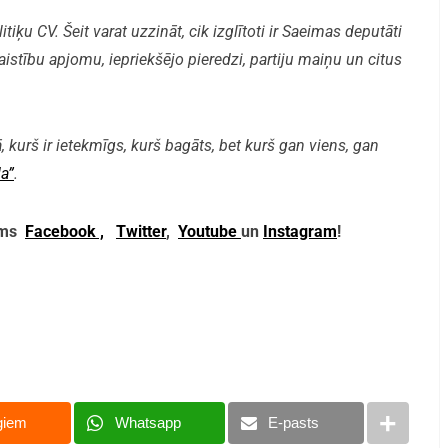
iķu CV. Šeit varat uzzināt, cik izglītoti ir Saeimas deputāti
aistību apjomu, iepriekšējo pieredzi, partiju maiņu un citus
, kurš ir ietekmīgs, kurš bagāts, bet kurš gan viens, gan
a”
.
mums
Facebook ,
Twitter
,
Youtube
un
Instagram
!
giem
Whatsapp
E-pasts