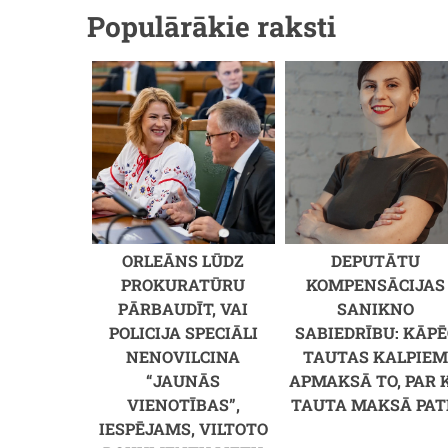
Populārākie raksti
ORLEĀNS LŪDZ
DEPUTĀTU
PROKURATŪRU
KOMPENSĀCIJAS
PĀRBAUDĪT, VAI
SANIKNO
POLICIJA SPECIĀLI
SABIEDRĪBU: KĀPĒ
NENOVILCINA
TAUTAS KALPIE
“JAUNĀS
APMAKSĀ TO, PAR 
VIENOTĪBAS”,
TAUTA MAKSĀ PAT
IESPĒJAMS, VILTOTO