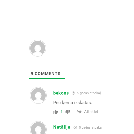
9
COMMENTS
bekons
5 gadus atpakaļ
Pēc ķēma izskatās.
Atbildēt
1
Natālija
5 gadus atpakaļ