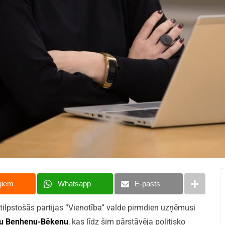
giem
Whatsapp
E-pasts
etilpstošās partijas “Vienotība” valde pirmdien uzņēmusi
tu Benhenu-Bēkenu
, kas līdz šim pārstāvēja politisko