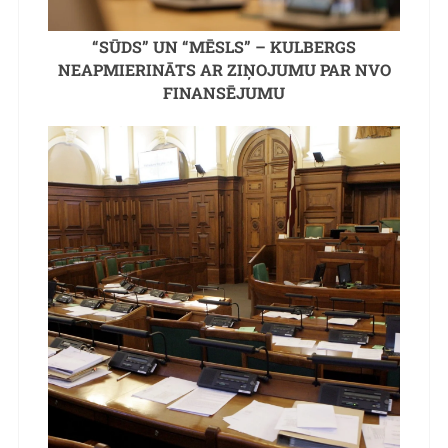
“SŪDS” UN “MĒSLS” – KULBERGS
NEAPMIERINĀTS AR ZIŅOJUMU PAR NVO
FINANSĒJUMU