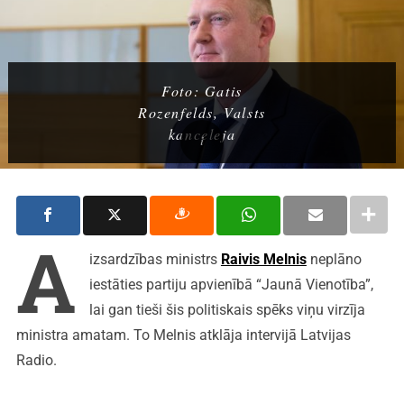
Foto: Gatis
Rozenfelds, Valsts
kanceleja
A
izsardzības ministrs
Raivis Melnis
neplāno
iestāties partiju apvienībā “Jaunā Vienotība”,
lai gan tieši šis politiskais spēks viņu virzīja
ministra amatam. To Melnis atklāja intervijā Latvijas
Radio.