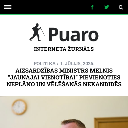
INTERNETA ŽURNĀLS
POLITIKA
1. JŪLIJS, 2026.
AIZSARDZĪBAS MINISTRS MELNIS
“JAUNAJAI VIENOTĪBAI” PIEVIENOTIES
NEPLĀNO UN VĒLĒŠANĀS NEKANDIDĒS