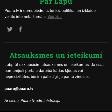
Par Lapu
Puaro.lv ir domubiedru uzturēts, politikai un izklaidei
veltīts interneta žurnāls.
Vairāk...
Atsauksmes un ieteikumi
Labprāt uzklausīsim atsauksmes un ieteikumus. Ja esat
pamanījuši portāla darbībā kādas kļūdas vai
neprecizitātes, būsim pateicīgi, ja par to ziņosiet:
puaro@puaro.lv
Ar cieņu, Puaro.lv administrācija