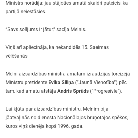
Ministrs norādīja: jau stājoties amatā skaidri pateicis, ka
partijā neiestāsies.
“Savs solījums ir jātur,” sacīja Melnis.
Viņš arī apliecināja, ka nekandidēs 15. Saeimas
vēlēšanās.
Melni aizsardzības ministra amatam izraudzījās toreizējā
Ministru prezidente
Evika Siliņa
(“Jaunā Vienotība”) pēc
tam, kad amatu atstāja
Andris Sprūds
(“Progresīvie”).
Lai kļūtu par aizsardzības ministru, Melnim bija
jāatvaļinās no dienesta Nacionālajos bruņotajos spēkos,
kuros viņš dienēja kopš 1996. gada.