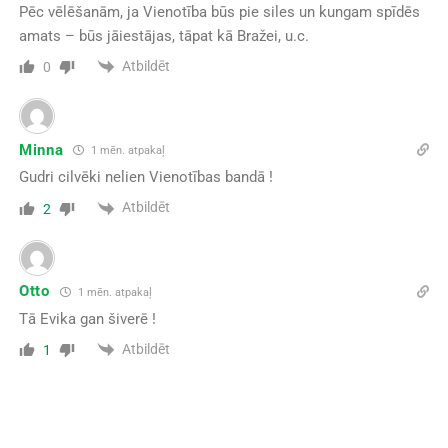
Pēc vēlēšanām, ja Vienotība būs pie siles un kungam spīdēs
amats – būs jāiestājas, tāpat kā Bražei, u.c.
Atbildēt
0
Minna
1 mēn. atpakaļ
Gudri cilvēki nelien Vienotības bandā !
Atbildēt
2
Otto
1 mēn. atpakaļ
Tā Evika gan šiverē !
Atbildēt
1