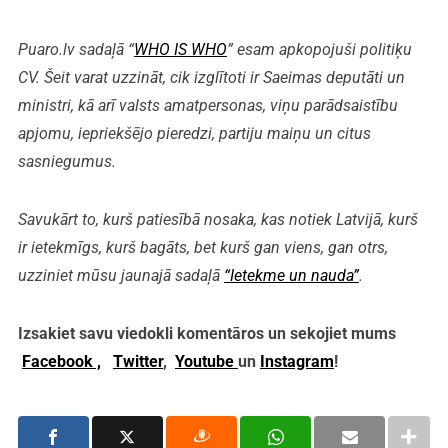
Puaro.lv sadaļā “
WHO IS WHO
” esam apkopojuši politiķu
CV. Šeit varat uzzināt, cik izglītoti ir Saeimas deputāti un
ministri, kā arī valsts amatpersonas, viņu parādsaistību
apjomu, iepriekšējo pieredzi, partiju maiņu un citus
sasniegumus.
Savukārt to, kurš patiesībā nosaka, kas notiek Latvijā, kurš
ir ietekmīgs, kurš bagāts, bet kurš gan viens, gan otrs,
uzziniet mūsu jaunajā sadaļā
“Ietekme un nauda”
.
Izsakiet savu viedokli komentāros un sekojiet mums
Facebook ,
Twitter
,
Youtube
un
Instagram
!